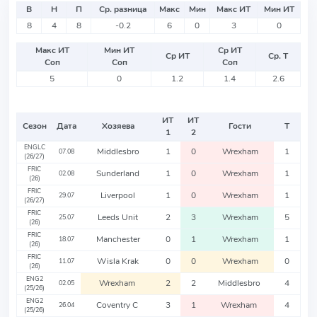
В
Н
П
Ср. разница
Макс
Мин
Макс ИТ
Мин ИТ
8
4
8
-0.2
6
0
3
0
Макс ИТ
Мин ИТ
Ср ИТ
Ср ИТ
Ср. Т
Соп
Соп
Соп
5
0
1.2
1.4
2.6
ИТ
ИТ
Сезон
Дата
Хозяева
Гости
Т
1
2
ENGLC
Middlesbro
1
0
Wrexham
1
07.08
(26/27)
FRIC
Sunderland
1
0
Wrexham
1
02.08
(26)
FRIC
Liverpool
1
0
Wrexham
1
29.07
(26/27)
FRIC
Leeds Unit
2
3
Wrexham
5
25.07
(26)
FRIC
Manchester
0
1
Wrexham
1
18.07
(26)
FRIC
Wisla Krak
0
0
Wrexham
0
11.07
(26)
ENG2
Wrexham
2
2
Middlesbro
4
02.05
(25/26)
ENG2
Coventry C
3
1
Wrexham
4
26.04
(25/26)