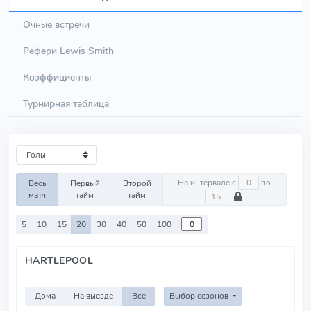
Очные встречи
Рефери Lewis Smith
Коэффициенты
Турнирная таблица
На интервале с
по
Весь
Первый
Второй
матч
тайм
тайм
5
10
15
20
30
40
50
100
HARTLEPOOL
Дома
На выезде
Все
Выбор сезонов