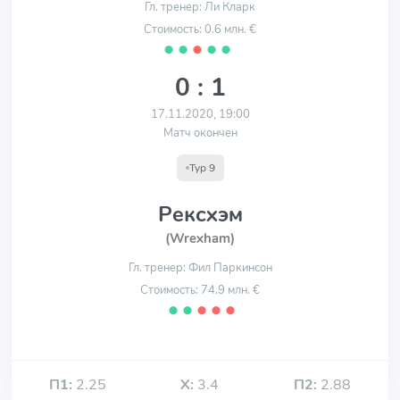
Гл. тренер: Ли Кларк
Стоимость: 0.6 млн. €
⬤
⬤
⬤
⬤
⬤
0 : 1
17.11.2020, 19:00
Матч окончен
Тур 9
Рексхэм
(Wrexham)
Гл. тренер: Фил Паркинсон
Стоимость: 74.9 млн. €
⬤
⬤
⬤
⬤
⬤
П1:
2.25
Х:
3.4
П2:
2.88