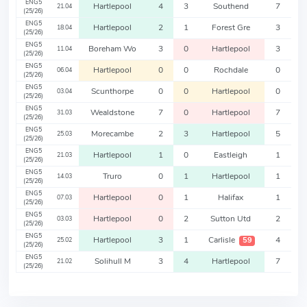
ENG5
Hartlepool
4
3
Southend
7
21.04
(25/26)
ENG5
Hartlepool
2
1
Forest Gre
3
18.04
(25/26)
ENG5
Boreham Wo
3
0
Hartlepool
3
11.04
(25/26)
ENG5
Hartlepool
0
0
Rochdale
0
06.04
(25/26)
ENG5
Scunthorpe
0
0
Hartlepool
0
03.04
(25/26)
ENG5
Wealdstone
7
0
Hartlepool
7
31.03
(25/26)
ENG5
Morecambe
2
3
Hartlepool
5
25.03
(25/26)
ENG5
Hartlepool
1
0
Eastleigh
1
21.03
(25/26)
ENG5
Truro
0
1
Hartlepool
1
14.03
(25/26)
ENG5
Hartlepool
0
1
Halifax
1
07.03
(25/26)
ENG5
Hartlepool
0
2
Sutton Utd
2
03.03
(25/26)
ENG5
Hartlepool
3
1
Carlisle
4
59
25.02
(25/26)
ENG5
Solihull M
3
4
Hartlepool
7
21.02
(25/26)