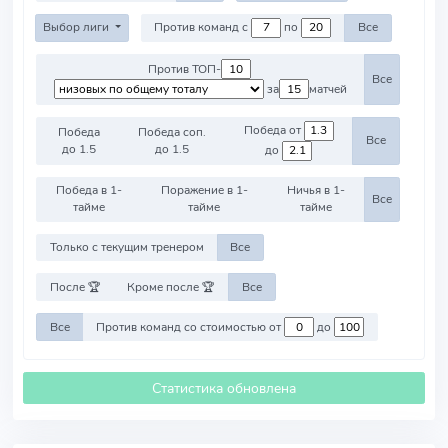
Выбор лиги
Против команд с
по
Все
Против ТОП-
Все
за
матчей
Победа от
Победа
Победа соп.
Все
до 1.5
до 1.5
до
Победа в 1-
Поражение в 1-
Ничья в 1-
Все
тайме
тайме
тайме
Только с текущим тренером
Все
После 🏆
Кроме после 🏆
Все
Все
Против команд со стоимостью от
до
Статистика обновлена