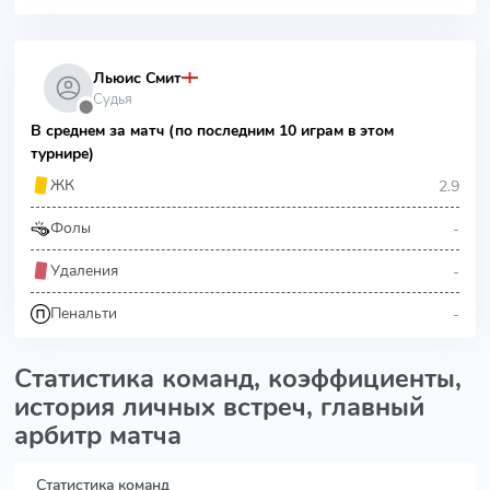
Льюис Смит
Судья
⬤
В среднем за матч (по последним 10 играм в этом
турнире)
2.9
ЖК
-
Фолы
-
Удаления
-
Пенальти
Статистика команд, коэффициенты,
история личных встреч, главный
арбитр матча
Статистика команд