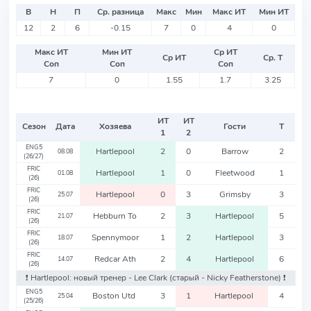
В
Н
П
Ср. разница
Макс
Мин
Макс ИТ
Мин ИТ
12
2
6
-0.15
7
0
4
0
Макс ИТ
Мин ИТ
Ср ИТ
Ср ИТ
Ср. Т
Соп
Соп
Соп
7
0
1.55
1.7
3.25
ИТ
ИТ
Сезон
Дата
Хозяева
Гости
Т
1
2
ENG5
Hartlepool
2
0
Barrow
2
08.08
(26/27)
FRIC
Hartlepool
1
0
Fleetwood
1
01.08
(26)
FRIC
Hartlepool
0
3
Grimsby
3
25.07
(26)
FRIC
Hebburn To
2
3
Hartlepool
5
21.07
(26)
FRIC
Spennymoor
1
2
Hartlepool
3
18.07
(26)
FRIC
Redcar Ath
2
4
Hartlepool
6
14.07
(26)
❗️ Hartlepool: новый тренер - Lee Clark
(старый - Nicky Featherstone)
❗️
ENG5
Boston Utd
3
1
Hartlepool
4
25.04
(25/26)