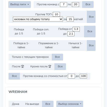
Выбор лиги
Против команд с
по
Все
Против ТОП-
Все
за
матчей
Победа от
Победа
Победа соп.
Все
до 1.5
до 1.5
до
Победа в 1-
Поражение в 1-
Ничья в 1-
Все
тайме
тайме
тайме
Только с текущим тренером
Все
После 🏆
Кроме после 🏆
Все
Все
Против команд со стоимостью от
до
WREXHAM
Дома
На выезде
Все
Выбор сезонов