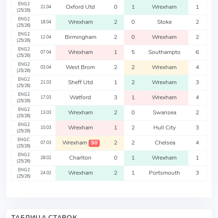
ENG2
Oxford Utd
0
1
Wrexham
1
21.04
(25/26)
ENG2
Wrexham
2
0
Stoke
2
18.04
(25/26)
ENG2
Birmingham
2
0
Wrexham
2
12.04
(25/26)
ENG2
Wrexham
1
5
Southampto
6
07.04
(25/26)
ENG2
West Brom
2
2
Wrexham
4
03.04
(25/26)
ENG2
Sheff Utd
1
2
Wrexham
3
21.03
(25/26)
ENG2
Watford
3
1
Wrexham
4
17.03
(25/26)
ENG2
Wrexham
2
0
Swansea
2
13.03
(25/26)
ENG2
Wrexham
1
2
Hull City
3
10.03
(25/26)
ENGC
Wrexham
2
2
Chelsea
4
90
07.03
(25/26)
ENG2
Charlton
0
1
Wrexham
1
28.02
(25/26)
ENG2
Wrexham
2
1
Portsmouth
3
24.02
(25/26)
ТАБЛИЦА СТАВОК