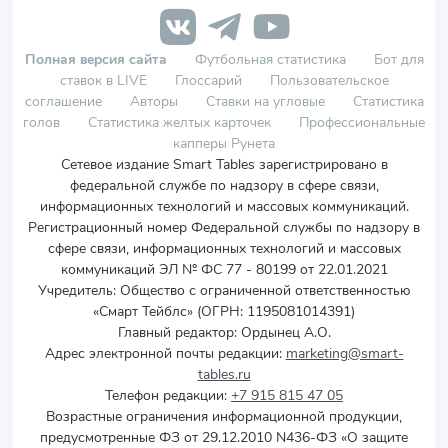
Полная версия сайта
Футбольная статистика
Бот для
ставок в LIVE
Глоссарий
Пользовательское
соглашение
Авторы
Ставки на угловые
Статистика
голов
Статистика желтых карточек
Профессиональные
капперы Рунета
Сетевое издание Smart Tables зарегистрировано в
федеральной службе по надзору в сфере связи,
информационных технологий и массовых коммуникаций.
Регистрационный номер Федеральной службы по надзору в
сфере связи, информационных технологий и массовых
коммуникаций ЭЛ № ФС 77 - 80199 от 22.01.2021
Учредитель
:
Общество с ограниченной ответственностью
«Смарт Тейблс» (ОГРН: 1195081014391)
Главный редактор: Ордынец А.О.
Адрес электронной почты редакции:
marketing@smart-
tables.ru
Телефон редакции:
+7 915 815 47 05
Возрастные ограничения информационной продукции,
предусмотренные ФЗ от 29.12.2010 N436-ФЗ «О защите