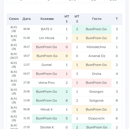
ИТ
ИТ
Сезон
Дата
Хозяева
Гости
Т
1
2
BLR2
BATE II
1
2
BumProm Go
3
06.08
(26)
BLR2
Uni Minsk
1
1
BumProm Go
2
01.08
(26)
BLR2
BumProm Go
0
1
Molodechno
1
26.07
(26)
BLRC
BumProm Go
0
0
Arsenal Dz
0
18.07
(26/27)
BLR2
Gomel
1
1
BumProm Go
2
12.07
(26)
BLR2
BumProm Go
1
3
Orsha
4
04.07
(26)
BLR2
Volna Pins
2
1
BumProm Go
3
27.06
(26)
BLR2
BumProm Go
2
1
Smorgon
3
20.06
(26)
BLR2
BumProm Go
6
2
Soligorsk
8
13.06
(26)
BLR2
Minsk II
1
1
BumProm Go
2
06.06
(26)
BLR2
BumProm Go
5
1
Osipovichi
6
31.05
(26)
BLRC
Stroitel K
0
2
BumProm Go
2
27.05