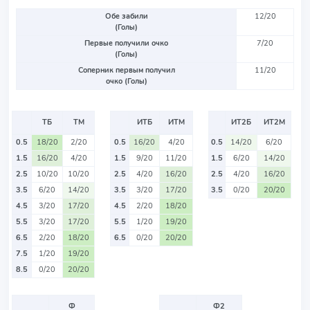
Обе забили
12/20
(Голы)
Первые получили очко
7/20
(Голы)
Соперник первым получил
11/20
очко (Голы)
ТБ
ТМ
ИТБ
ИТМ
ИТ2Б
ИТ2М
0.5
18/20
2/20
0.5
16/20
4/20
0.5
14/20
6/20
1.5
16/20
4/20
1.5
9/20
11/20
1.5
6/20
14/20
2.5
10/20
10/20
2.5
4/20
16/20
2.5
4/20
16/20
3.5
6/20
14/20
3.5
3/20
17/20
3.5
0/20
20/20
4.5
3/20
17/20
4.5
2/20
18/20
5.5
3/20
17/20
5.5
1/20
19/20
6.5
2/20
18/20
6.5
0/20
20/20
7.5
1/20
19/20
8.5
0/20
20/20
Ф
Ф2