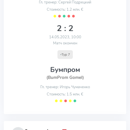
Гл. тренер: Сергей Подрецкий
Стоимость: 1.2 млн. €
⬤
⬤
⬤
⬤
⬤
2 : 2
14.05.2023, 10:00
Матч окончен
Тур 7
Бумпром
(BumProm Gomel)
Гл. тренер: Игорь Чумаченко
Стоимость: 1.5 млн. €
⬤
⬤
⬤
⬤
⬤