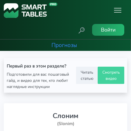
Войти
Прогнозы
Первый раз в этом разделе?
Читать
Смотреть
Подготовили для вас пошаговый
статью
видео
гайд, и видео для тех, кто любит
наглядные инструкции
Слоним
(Slonim)