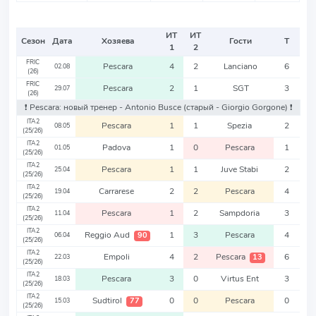
ИТ
ИТ
Сезон
Дата
Хозяева
Гости
Т
1
2
FRIC
Pescara
4
2
Lanciano
6
02.08
(26)
FRIC
Pescara
2
1
SGT
3
29.07
(26)
❗️ Pescara: новый тренер - Antonio Busce
(старый - Giorgio Gorgone)
❗️
ITA2
Pescara
1
1
Spezia
2
08.05
(25/26)
ITA2
Padova
1
0
Pescara
1
01.05
(25/26)
ITA2
Pescara
1
1
Juve Stabi
2
25.04
(25/26)
ITA2
Carrarese
2
2
Pescara
4
19.04
(25/26)
ITA2
Pescara
1
2
Sampdoria
3
11.04
(25/26)
ITA2
Reggio Aud
1
3
Pescara
4
90
06.04
(25/26)
ITA2
Empoli
4
2
Pescara
6
13
22.03
(25/26)
ITA2
Pescara
3
0
Virtus Ent
3
18.03
(25/26)
ITA2
Sudtirol
0
0
Pescara
0
77
15.03
(25/26)