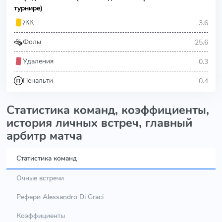
турнире)
3.6
ЖК
25.6
Фолы
0.3
Удаления
0.4
Пенальти
Статистика команд, коэффициенты,
история личных встреч, главный
арбитр матча
Статистика команд
Очные встречи
Рефери Alessandro Di Graci
Коэффициенты