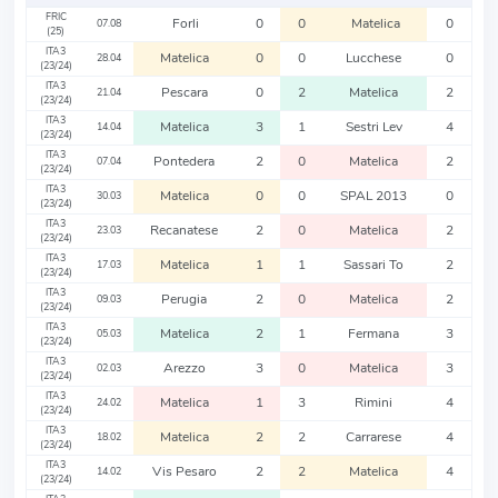
FRIC
Forli
0
0
Matelica
0
07.08
(25)
ITA3
Matelica
0
0
Lucchese
0
28.04
(23/24)
ITA3
Pescara
0
2
Matelica
2
21.04
(23/24)
ITA3
Matelica
3
1
Sestri Lev
4
14.04
(23/24)
ITA3
Pontedera
2
0
Matelica
2
07.04
(23/24)
ITA3
Matelica
0
0
SPAL 2013
0
30.03
(23/24)
ITA3
Recanatese
2
0
Matelica
2
23.03
(23/24)
ITA3
Matelica
1
1
Sassari To
2
17.03
(23/24)
ITA3
Perugia
2
0
Matelica
2
09.03
(23/24)
ITA3
Matelica
2
1
Fermana
3
05.03
(23/24)
ITA3
Arezzo
3
0
Matelica
3
02.03
(23/24)
ITA3
Matelica
1
3
Rimini
4
24.02
(23/24)
ITA3
Matelica
2
2
Carrarese
4
18.02
(23/24)
ITA3
Vis Pesaro
2
2
Matelica
4
14.02
(23/24)