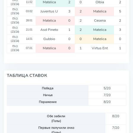
ITA3
Matelica
2
0
Olbia
2
11.02
(23/24)
ITA3
Juventus U
3
2
Matelica
5
03.02
(23/24)
ITA3
Matelica
0
2
Cesena
2
28.01
(23/24)
ITA3
Asd Pineto
1
2
Matelica
3
21.01
(23/24)
ITA3
Gubbio
0
0
Matelica
0
14.01
(23/24)
ITA3
Matelica
0
1
Virtus Ent
1
07.01
(23/24)
ТАБЛИЦА СТАВОК
Победа
5/20
Ничья
7/20
Поражение
8/20
Обе забили
8/20
(Голы)
Первые получили очко
7/20
(Голы)