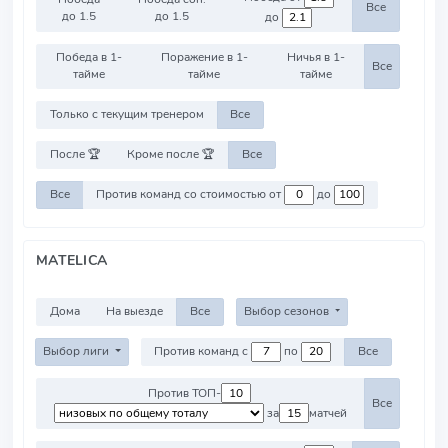
Все
до 1.5
до 1.5
до
Победа в 1-
Поражение в 1-
Ничья в 1-
Все
тайме
тайме
тайме
Только с текущим тренером
Все
После 🏆
Кроме после 🏆
Все
Все
Против команд со стоимостью от
до
MATELICA
Дома
На выезде
Все
Выбор сезонов
Выбор лиги
Против команд с
по
Все
Против ТОП-
Все
за
матчей