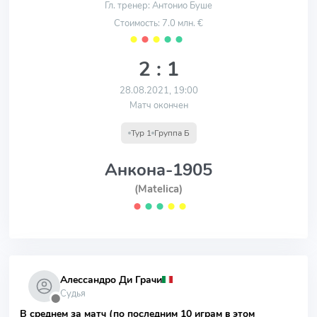
Гл. тренер: Антонио Буше
Стоимость: 7.0 млн. €
⬤
⬤
⬤
⬤
⬤
2 : 1
28.08.2021, 19:00
Матч окончен
Тур 1
Группа Б
Анкона-1905
(Matelica)
⬤
⬤
⬤
⬤
⬤
Алессандро Ди Грачи
Судья
⬤
В среднем за матч (по последним 10 играм в этом