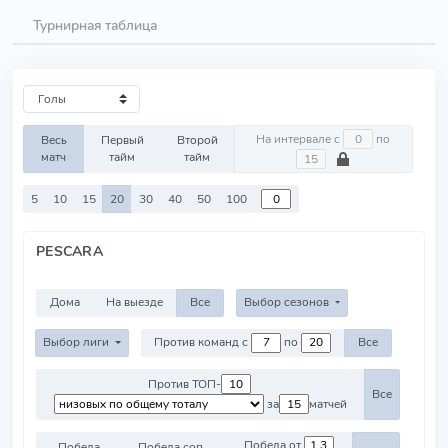
Турнирная таблица
На интервале с
по
Весь
Первый
Второй
матч
тайм
тайм
5
10
15
20
30
40
50
100
PESCARA
Дома
На выезде
Все
Выбор сезонов
Выбор лиги
Против команд с
по
Все
Против ТОП-
Все
за
матчей
Победа от
Победа
Победа соп.