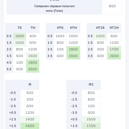
Соперник первым получил
9/20
очко (Голы)
ТБ
ТМ
ИТБ
ИТМ
ИТ2Б
ИТ2М
0.5
16/20
4/20
0.5
10/20
10/20
0.5
14/20
6/20
1.5
15/20
5/20
1.5
8/20
12/20
1.5
9/20
11/20
2.5
8/20
12/20
2.5
1/20
19/20
2.5
3/20
17/20
3.5
5/20
15/20
3.5
0/20
20/20
3.5
0/20
20/20
4.5
1/20
19/20
5.5
0/20
20/20
Ф
Ф2
-0.5
5/20
-0.5
8/20
-1.5
3/20
-1.5
6/20
-2.5
0/20
-2.5
1/20
+0.5
12/20
-3.5
0/20
+1.5
14/20
+0.5
15/20
+2.5
19/20
+1.5
17/20