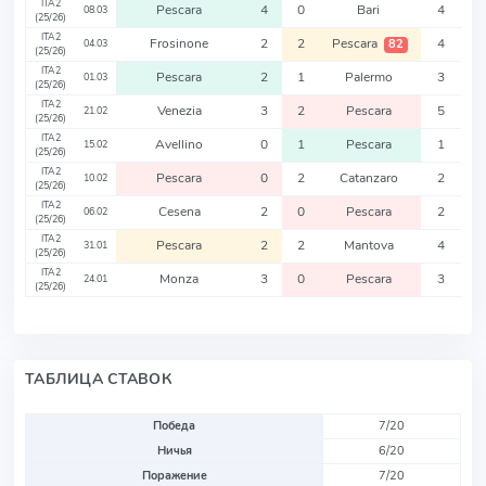
ITA2
Pescara
4
0
Bari
4
08.03
(25/26)
ITA2
Frosinone
2
2
Pescara
4
82
04.03
(25/26)
ITA2
Pescara
2
1
Palermo
3
01.03
(25/26)
ITA2
Venezia
3
2
Pescara
5
21.02
(25/26)
ITA2
Avellino
0
1
Pescara
1
15.02
(25/26)
ITA2
Pescara
0
2
Catanzaro
2
10.02
(25/26)
ITA2
Cesena
2
0
Pescara
2
06.02
(25/26)
ITA2
Pescara
2
2
Mantova
4
31.01
(25/26)
ITA2
Monza
3
0
Pescara
3
24.01
(25/26)
ТАБЛИЦА СТАВОК
Победа
7/20
Ничья
6/20
Поражение
7/20