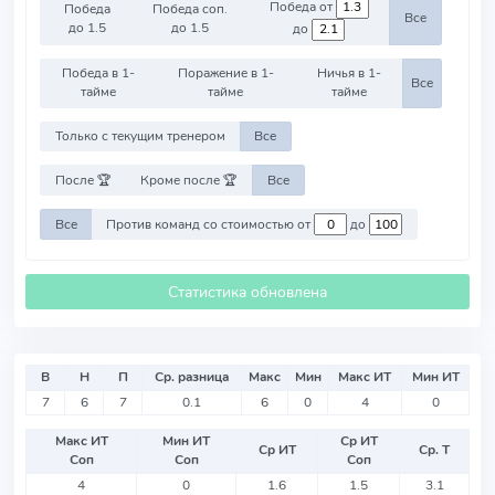
Победа от
Победа
Победа соп.
Все
до 1.5
до 1.5
до
Победа в 1-
Поражение в 1-
Ничья в 1-
Все
тайме
тайме
тайме
Только с текущим тренером
Все
После 🏆
Кроме после 🏆
Все
Все
Против команд со стоимостью от
до
Статистика обновлена
В
Н
П
Ср. разница
Макс
Мин
Макс ИТ
Мин ИТ
7
6
7
0.1
6
0
4
0
Макс ИТ
Мин ИТ
Ср ИТ
Ср ИТ
Ср. Т
Соп
Соп
Соп
4
0
1.6
1.5
3.1