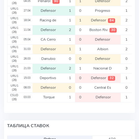
Penarol
1
1
Defensor
2
90
04.05
(26)
URU1
Defensor
1
0
Progreso
1
27.04
(26)
URU1
Racing de
1
1
Defensor
2
84
18.04
(26)
URU1
Defensor
2
0
Boston Riv
2
30
11.04
(26)
URU1
CA Cerro
1
0
Defensor
1
05.04
(26)
URU1
Defensor
1
1
Albion
2
31.03
(26)
URU1
Danubio
0
0
Defensor
0
26.03
(26)
URU1
Defensor
2
1
Nacional D
3
21.03
(26)
URU1
Deportivo
1
0
Defensor
1
32
15.03
(26)
URU1
Defensor
0
0
Central Es
0
08.03
(26)
CSUD
Torque
1
0
Defensor
1
03.03
(26)
ТАБЛИЦА СТАВОК