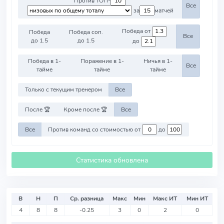
Против ТОП-
Все
за
матчей
Победа от
Победа
Победа соп.
Все
до 1.5
до 1.5
до
Победа в 1-
Поражение в 1-
Ничья в 1-
Все
тайме
тайме
тайме
Только с текущим тренером
Все
После 🏆
Кроме после 🏆
Все
Все
Против команд со стоимостью от
до
Статистика обновлена
В
Н
П
Ср. разница
Макс
Мин
Макс ИТ
Мин ИТ
4
8
8
-0.25
3
0
2
0