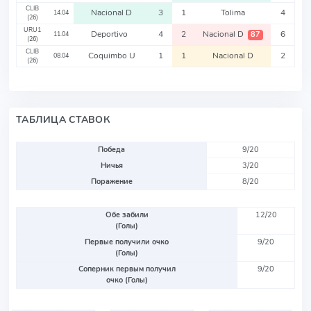
CLIB
Nacional D
3
1
Tolima
4
14.04
(26)
URU1
Deportivo
4
2
Nacional D
6
87
11.04
(26)
CLIB
Coquimbo U
1
1
Nacional D
2
08.04
(26)
ТАБЛИЦА СТАВОК
Победа
9/20
Ничья
3/20
Поражение
8/20
Обе забили
12/20
(Голы)
Первые получили очко
9/20
(Голы)
Соперник первым получил
9/20
очко (Голы)