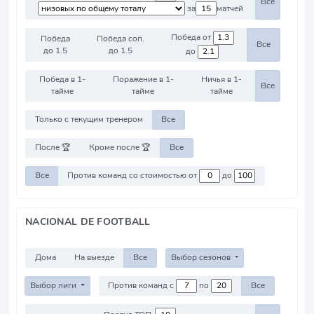
Все
за
матчей
Победа от
Победа
Победа соп.
Все
до 1.5
до 1.5
до
Победа в 1-
Поражение в 1-
Ничья в 1-
Все
тайме
тайме
тайме
Только с текущим тренером
Все
После 🏆
Кроме после 🏆
Все
Все
Против команд со стоимостью от
до
NACIONAL DE FOOTBALL
Дома
На выезде
Все
Выбор сезонов
Выбор лиги
Против команд с
по
Все