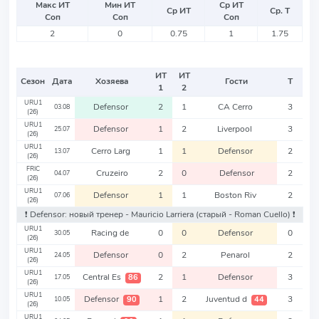
Макс ИТ
Мин ИТ
Ср ИТ
Ср ИТ
Ср. Т
Соп
Соп
Соп
2
0
0.75
1
1.75
ИТ
ИТ
Сезон
Дата
Хозяева
Гости
Т
1
2
URU1
Defensor
2
1
CA Cerro
3
03.08
(26)
URU1
Defensor
1
2
Liverpool
3
25.07
(26)
URU1
Cerro Larg
1
1
Defensor
2
13.07
(26)
FRIC
Cruzeiro
2
0
Defensor
2
04.07
(26)
URU1
Defensor
1
1
Boston Riv
2
07.06
(26)
❗️ Defensor: новый тренер - Mauricio Larriera
(старый - Roman Cuello)
❗️
URU1
Racing de
0
0
Defensor
0
30.05
(26)
URU1
Defensor
0
2
Penarol
2
24.05
(26)
URU1
Central Es
2
1
Defensor
3
86
17.05
(26)
URU1
Defensor
1
2
Juventud d
3
90
44
10.05
(26)
URU1