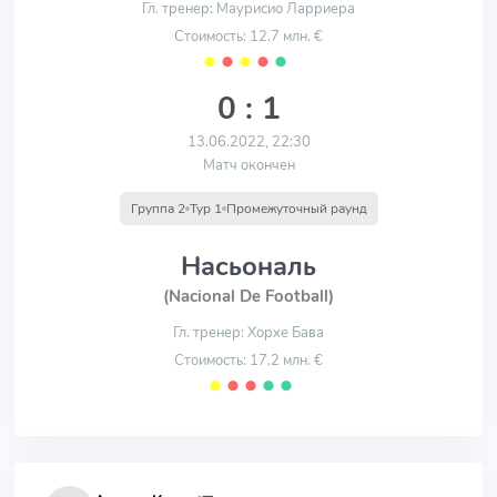
Гл. тренер: Маурисио Ларриера
Стоимость: 12.7 млн. €
⬤
⬤
⬤
⬤
⬤
0 : 1
13.06.2022, 22:30
Матч окончен
Группа 2
Тур 1
Промежуточный раунд
Насьональ
(Nacional De Football)
Гл. тренер: Хорхе Бава
Стоимость: 17.2 млн. €
⬤
⬤
⬤
⬤
⬤