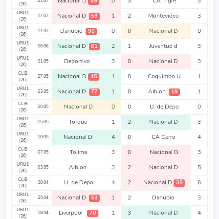
Nacional D
0
3
CA Tigre
3
49
21.07
(26)
URU1
Nacional D
1
2
Montevideo
3
53
17.07
(26)
URU1
Danubio
0
0
Nacional D
0
90
11.07
(26)
URU1
Nacional D
2
1
Juventud d
3
61
06.06
(26)
URU1
Deportivo
3
0
Nacional D
3
31.05
(26)
CLIB
Nacional D
1
0
Coquimbo U
1
45
27.05
(26)
URU1
Nacional D
1
0
Albion
1
77
19
23.05
(26)
CLIB
Nacional D
0
0
U. de Depo
0
20.05
(26)
URU1
Torque
1
2
Nacional D
3
15.05
(26)
URU1
Nacional D
4
0
CA Cerro
4
10.05
(26)
CLIB
Tolima
3
0
Nacional D
3
07.05
(26)
URU1
Albion
3
2
Nacional D
5
03.05
(26)
CLIB
U. de Depo
4
2
Nacional D
6
35
30.04
(26)
URU1
Nacional D
1
2
Danubio
3
53
25.04
(26)
URU1
Liverpool
1
3
Nacional D
4
70
19.04
(26)