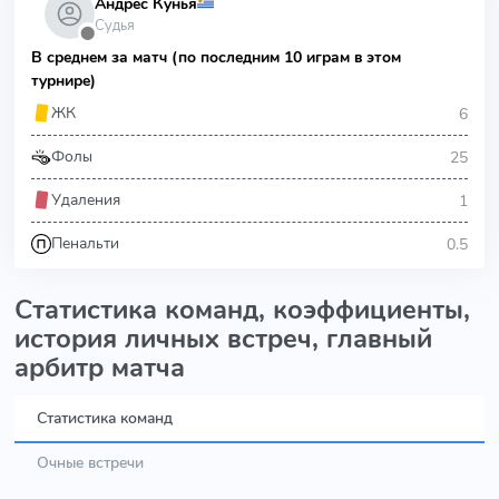
Андрес Кунья
Судья
⬤
В среднем за матч (по последним 10 играм в этом
турнире)
6
ЖК
25
Фолы
1
Удаления
0.5
Пенальти
Статистика команд, коэффициенты,
история личных встреч, главный
арбитр матча
Статистика команд
Очные встречи