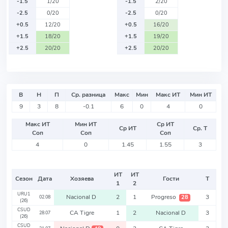
-1.5
1/20
-1.5
2/20
-2.5
0/20
-2.5
0/20
+0.5
12/20
+0.5
16/20
+1.5
18/20
+1.5
19/20
+2.5
20/20
+2.5
20/20
В
Н
П
Ср. разница
Макс
Мин
Макс ИТ
Мин ИТ
9
3
8
-0.1
6
0
4
0
Макс ИТ
Мин ИТ
Ср ИТ
Ср ИТ
Ср. Т
Соп
Соп
Соп
4
0
1.45
1.55
3
ИТ
ИТ
Сезон
Дата
Хозяева
Гости
Т
1
2
URU1
Nacional D
2
1
Progreso
3
28
02.08
(26)
CSUD
CA Tigre
1
2
Nacional D
3
28.07
(26)
CSUD