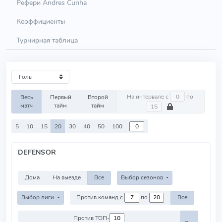
Рефери Andres Cunha
Коэффициенты
Турнирная таблица
На интервале с
по
Весь
Первый
Второй
матч
тайм
тайм
5
10
15
20
30
40
50
100
DEFENSOR
Дома
На выезде
Все
Выбор сезонов
Выбор лиги
Против команд с
по
Все
Против ТОП-