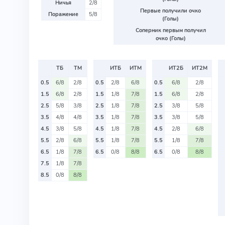
Ничья
2/8
Первые получили очко
Поражение
5/8
(Голы)
Соперник первым получил
очко (Голы)
ТБ
ТМ
ИТБ
ИТМ
ИТ2Б
ИТ2М
0.5
6/8
2/8
0.5
2/8
6/8
0.5
6/8
2/8
1.5
6/8
2/8
1.5
1/8
7/8
1.5
6/8
2/8
2.5
5/8
3/8
2.5
1/8
7/8
2.5
3/8
5/8
3.5
4/8
4/8
3.5
1/8
7/8
3.5
3/8
5/8
4.5
3/8
5/8
4.5
1/8
7/8
4.5
2/8
6/8
5.5
2/8
6/8
5.5
1/8
7/8
5.5
1/8
7/8
6.5
1/8
7/8
6.5
0/8
8/8
6.5
0/8
8/8
7.5
1/8
7/8
8.5
0/8
8/8