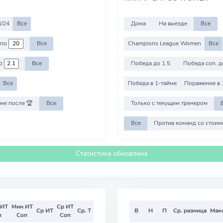
/24
Все
Дома
На выезде
Все
по
Все
Champions League Women
Все
о
Все
Победа до 1.5
Победа соп. д
Все
Победа в 1-тайме
Поражение в 
ме после 🏆
Все
Только с текущим тренером
Все
Статистика обновлена
 ИТ
Мин ИТ
Ср ИТ
Ср ИТ
Ср. Т
В
Н
П
Ср. разница
Мак
п
Соп
Соп