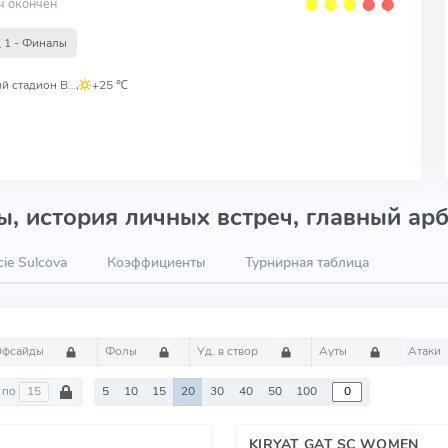
ч окончен
⬤
⬤
⬤
⬤
⬤
 1 - Финалы
Муниципальный стадион Виктория
,
+25 ℃
, история личных встреч, главный арб
ie Sulcova
Коэффициенты
Турнирная таблица
Офсайды
Фолы
Уд. в створ
Ауты
Атаки
по
5
10
15
20
30
40
50
100
KIRYAT GAT SC WOMEN