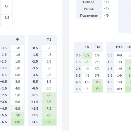
Победа
1/9
1/8
Ничья
4/9
Поражение
4/9
5/8
Ф
Ф2
ТБ
ТМ
ИТБ
И
-0.5
1/8
-0.5
5/8
-1.5
1/8
-1.5
4/8
0.5
8/9
1/9
0.5
6/9
3
-2.5
1/8
-2.5
3/8
1.5
7/9
2/9
1.5
1/9
8
-3.5
1/8
-3.5
3/8
2.5
4/9
5/9
2.5
1/9
8
-4.5
0/8
-4.5
2/8
3.5
4/9
5/9
3.5
1/9
8
+0.5
3/8
-5.5
1/8
4.5
1/9
8/9
4.5
1/9
8
+1.5
4/8
-6.5
0/8
5.5
0/9
9/9
5.5
0/9
9
+2.5
5/8
+0.5
7/8
+3.5
5/8
+1.5
7/8
+4.5
6/8
+2.5
7/8
+5.5
7/8
+3.5
7/8
+6.5
8/8
+4.5
8/8