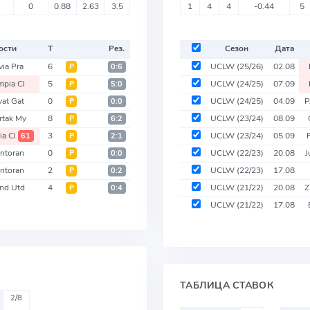
0
0.88
2.63
3.5
1
4
4
-0.44
5
ости
Т
Рез.
Сезон
Дата
via Pra
6
UCLW
(25/26)
02.08
Р
0:6
mpia Cl
5
UCLW
(24/25)
07.09
Р
5:0
yat Gat
0
UCLW
(24/25)
04.09
P
Р
0:0
rtak My
8
UCLW
(23/24)
08.09
Р
6:2
ia Cl
3
UCLW
(23/24)
05.09
61
Р
2:1
ntoran
0
UCLW
(22/23)
20.08
J
Р
0:0
ntoran
2
UCLW
(22/23)
17.08
Р
0:2
nd Utd
4
UCLW
(21/22)
20.08
Z
Р
0:4
UCLW
(21/22)
17.08
ТАБЛИЦА СТАВОК
2/8