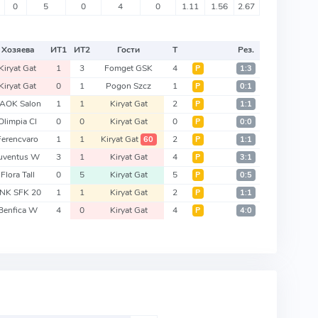
0
5
0
4
0
1.11
1.56
2.67
Хозяева
ИТ
1
ИТ
2
Гости
Т
Рез.
Kiryat Gat
1
3
Fomget GSK
4
Р
1:3
Kiryat Gat
0
1
Pogon Szcz
1
Р
0:1
AOK Salon
1
1
Kiryat Gat
2
Р
1:1
Olimpia Cl
0
0
Kiryat Gat
0
Р
0:0
Ferencvaro
1
1
Kiryat Gat
2
60
Р
1:1
uventus W
3
1
Kiryat Gat
4
Р
3:1
Flora Tall
0
5
Kiryat Gat
5
Р
0:5
NK SFK 20
1
1
Kiryat Gat
2
Р
1:1
Benfica W
4
0
Kiryat Gat
4
Р
4:0