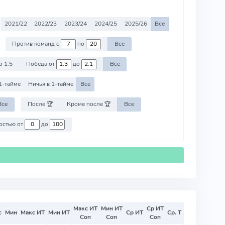
2021/22
2022/23
2023/24
2024/25
2025/26
Все
Против команд с
по
Все
о 1.5
Победа от
до
Все
1-тайме
Ничья в 1-тайме
Все
Все
После 🏆
Кроме после 🏆
Все
Против команд со стоимостью от
до
Макс ИТ
Мин ИТ
Ср ИТ
с
Мин
Макс ИТ
Мин ИТ
Ср ИТ
Ср. Т
Соп
Соп
Соп