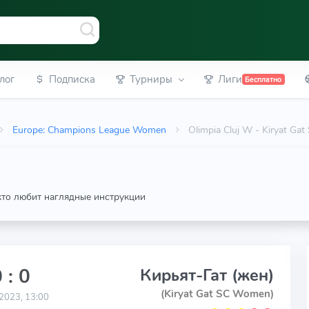
лог
Подписка
Турниры
Лиги
Бесплатно
Europe: Champions League Women
Olimpia Cluj W - Kiryat G
 кто любит наглядные инструкции
 : 0
Кирьят-Гат (жен)
(Kiryat Gat SC Women)
2023, 13:00