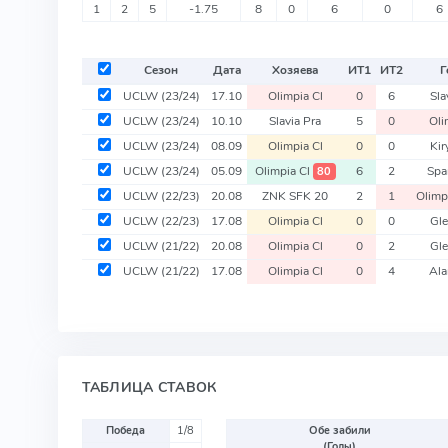
1
2
5
-1.75
8
0
6
0
6
Сезон
Дата
Хозяева
ИТ
1
ИТ
2
Г
UCLW
(23/24)
17.10
Olimpia Cl
0
6
Sla
UCLW
(23/24)
10.10
Slavia Pra
5
0
Oli
UCLW
(23/24)
08.09
Olimpia Cl
0
0
Kir
UCLW
(23/24)
05.09
Olimpia Cl
6
2
Spa
80
UCLW
(22/23)
20.08
ZNK SFK 20
2
1
Olimp
UCLW
(22/23)
17.08
Olimpia Cl
0
0
Gle
UCLW
(21/22)
20.08
Olimpia Cl
0
2
Gle
UCLW
(21/22)
17.08
Olimpia Cl
0
4
Ala
ТАБЛИЦА СТАВОК
Победа
1/8
Обе забили
(Голы)