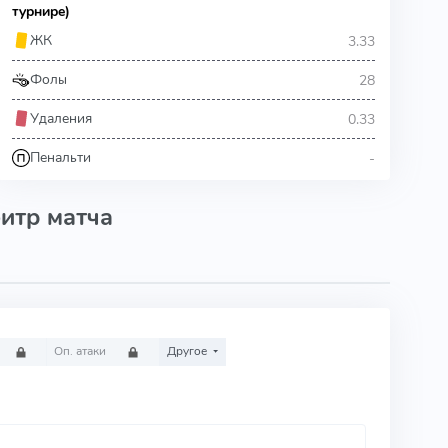
турнире)
3.33
ЖК
28
Фолы
0.33
Удаления
-
Пенальти
итр матча
Оп. атаки
Другое