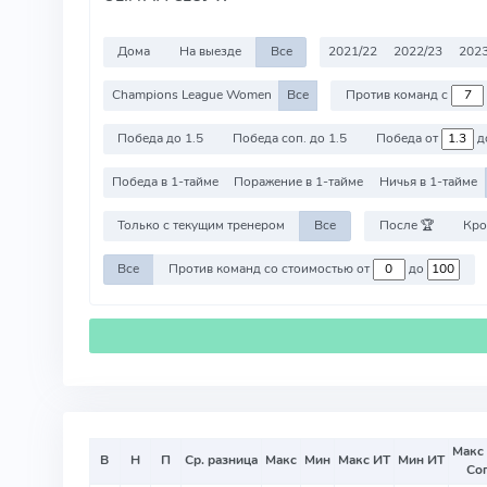
Дома
На выезде
Все
2021/22
2022/23
2023
Champions League Women
Все
Против команд с
Победа до 1.5
Победа соп. до 1.5
Победа от
д
Победа в 1-тайме
Поражение в 1-тайме
Ничья в 1-тайме
Только с текущим тренером
Все
После 🏆
Кро
Все
Против команд со стоимостью от
до
Макс
В
Н
П
Ср. разница
Макс
Мин
Макс ИТ
Мин ИТ
Со