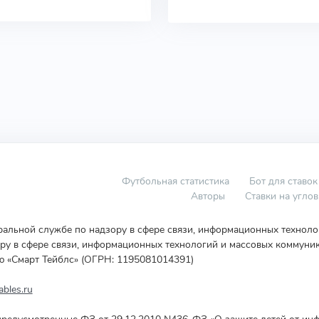
Футбольная статистика
Бот для ставок
Авторы
Ставки на угло
еральной службе по надзору в сфере связи, информационных технол
у в сфере связи, информационных технологий и массовых коммуник
ю «Смарт Тейблс» (ОГРН: 1195081014391)
bles.ru
редусмотренные ФЗ от 29.12.2010 N436-ФЗ «О защите детей от инф