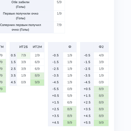
Обе забили
5/9
(Голы)
Первые получили очко
1/9
(Голы)
Соперник первым получил
7/9
очко (Голы)
ТМ
ИТ2Б
ИТ2М
Ф
Ф2
/9
0.5
7/9
2/9
-0.5
1/9
-0.5
4/9
/9
1.5
3/9
6/9
-1.5
1/9
-1.5
3/9
/9
2.5
3/9
6/9
-2.5
1/9
-2.5
1/9
/9
3.5
1/9
8/9
-3.5
1/9
-3.5
1/9
/9
4.5
0/9
9/9
-4.5
1/9
-4.5
0/9
/9
-5.5
0/9
+0.5
8/9
+0.5
5/9
+1.5
8/9
+1.5
6/9
+2.5
8/9
+2.5
8/9
+3.5
8/9
+3.5
8/9
+4.5
8/9
+4.5
9/9
+5.5
9/9