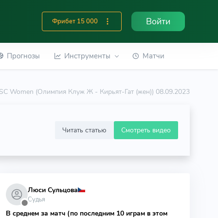
Войти
Фрибет 15 000
Прогнозы
Инструменты
Матчи
at SC Women (Олимпия Клуж Ж - Кирьят-Гат (жен)) 08.09.2023
Читать статью
Смотреть видео
Люси Сульцова
Судья
⬤
В среднем за матч (по последним 10 играм в этом