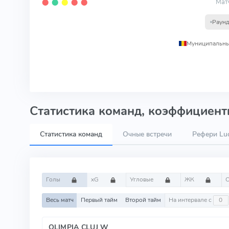
Мат
⬤
⬤
⬤
⬤
⬤
Раунд
Статистика команд, коэффициенты
Статистика команд
Очные встречи
Рефери Luc
Голы
xG
Угловые
ЖК
Весь матч
Первый тайм
Второй тайм
На интервале с
OLIMPIA CLUJ W