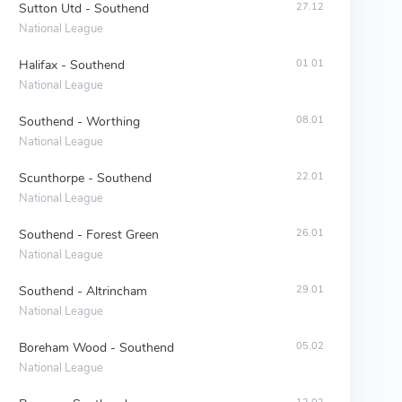
Sutton Utd - Southend
27.12
National League
Halifax - Southend
01.01
National League
Southend - Worthing
08.01
National League
Scunthorpe - Southend
22.01
National League
Southend - Forest Green
26.01
National League
Southend - Altrincham
29.01
National League
Boreham Wood - Southend
05.02
National League