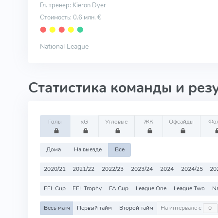
Гл. тренер: Kieron Dyer
Стоимость: 0.6 млн. €
⬤
⬤
⬤
⬤
⬤
National League
Статистика команды и рез
Голы
xG
Угловые
ЖК
Офсайды
Фо
Дома
На выезде
Все
2020/21
2021/22
2022/23
2023/24
2024
2024/25
20
EFL Cup
EFL Trophy
FA Cup
League One
League Two
Na
Весь матч
Первый тайм
Второй тайм
На интервале с