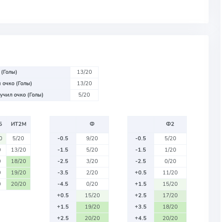
 (Голы)
13/20
 очко (Голы)
13/20
учил очко (Голы)
5/20
Б
ИТ2М
Ф
Ф2
0
5/20
-0.5
9/20
-0.5
5/20
0
13/20
-1.5
5/20
-1.5
1/20
0
18/20
-2.5
3/20
-2.5
0/20
0
19/20
-3.5
2/20
+0.5
11/20
0
20/20
-4.5
0/20
+1.5
15/20
+0.5
15/20
+2.5
17/20
+1.5
19/20
+3.5
18/20
+2.5
20/20
+4.5
20/20