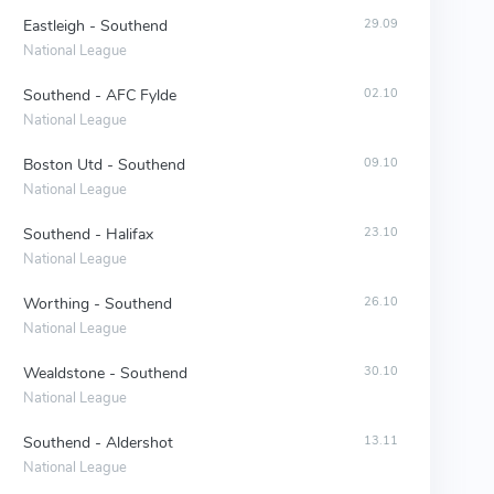
Eastleigh - Southend
29.09
National League
Southend - AFC Fylde
02.10
National League
Boston Utd - Southend
09.10
National League
Southend - Halifax
23.10
National League
Worthing - Southend
26.10
National League
Wealdstone - Southend
30.10
National League
Southend - Aldershot
13.11
National League