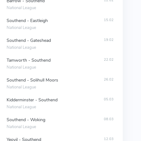
Barrow - Southend
12.02
National League
Southend - Eastleigh
15.02
National League
Southend - Gateshead
19.02
National League
Tamworth - Southend
22.02
National League
Southend - Solihull Moors
26.02
National League
Kidderminster - Southend
05.03
National League
Southend - Woking
08.03
National League
Yeovil - Southend
12.03