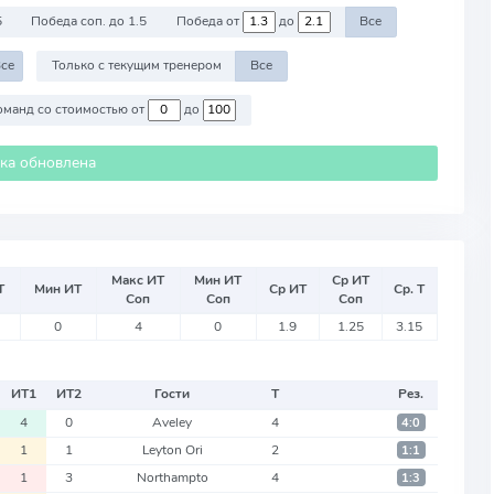
5
Победа соп. до 1.5
Победа от
до
Все
се
Только с текущим тренером
Все
Против команд со стоимостью от
до
ика обновлена
Макс ИТ
Мин ИТ
Ср ИТ
Т
Мин ИТ
Ср ИТ
Ср. Т
Соп
Соп
Соп
0
4
0
1.9
1.25
3.15
ИТ
1
ИТ
2
Гости
Т
Рез.
4
0
Aveley
4
4:0
1
1
Leyton Ori
2
1:1
1
3
Northampto
4
1:3