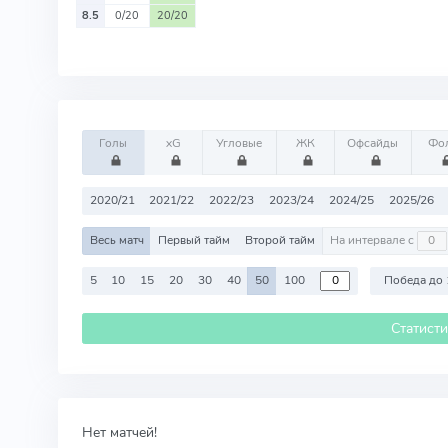
8.5
0/20
20/20
Голы
xG
Угловые
ЖК
Офсайды
Фо
2020/21
2021/22
2022/23
2023/24
2024/25
2025/26
Весь матч
Первый тайм
Второй тайм
На интервале с
5
10
15
20
30
40
50
100
Победа до 
Статист
Нет матчей!