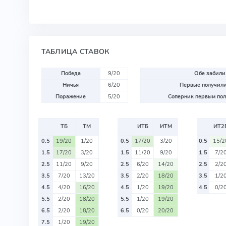
ТАБЛИЦА СТАВОК
Победа
9/20
Обе забили
Ничья
6/20
Первые получили
Поражение
5/20
Соперник первым пол
ТБ
ТМ
ИТБ
ИТМ
ИТ2
0.5
19/20
1/20
0.5
17/20
3/20
0.5
15/2
1.5
17/20
3/20
1.5
11/20
9/20
1.5
7/2
2.5
11/20
9/20
2.5
6/20
14/20
2.5
2/2
3.5
7/20
13/20
3.5
2/20
18/20
3.5
1/2
4.5
4/20
16/20
4.5
1/20
19/20
4.5
0/2
5.5
2/20
18/20
5.5
1/20
19/20
6.5
2/20
18/20
6.5
0/20
20/20
7.5
1/20
19/20