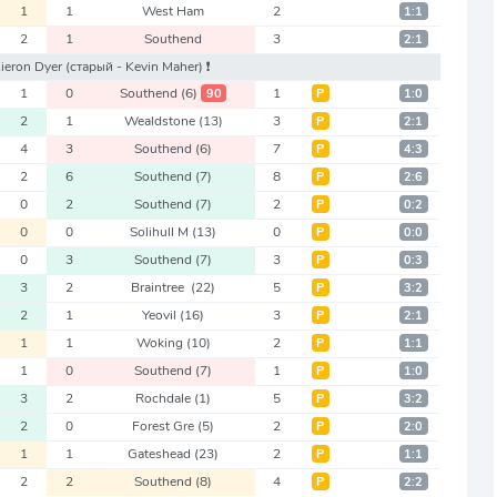
1
1
West Ham
2
1:1
2
1
Southend
3
2:1
Kieron Dyer
(старый - Kevin Maher)
❗️
1
0
Southend
(6)
1
90
Р
1:0
2
1
Wealdstone
(13)
3
Р
2:1
4
3
Southend
(6)
7
Р
4:3
2
6
Southend
(7)
8
Р
2:6
0
2
Southend
(7)
2
Р
0:2
0
0
Solihull M
(13)
0
Р
0:0
0
3
Southend
(7)
3
Р
0:3
3
2
Braintree
(22)
5
Р
3:2
2
1
Yeovil
(16)
3
Р
2:1
1
1
Woking
(10)
2
Р
1:1
1
0
Southend
(7)
1
Р
1:0
3
2
Rochdale
(1)
5
Р
3:2
2
0
Forest Gre
(5)
2
Р
2:0
1
1
Gateshead
(23)
2
Р
1:1
2
2
Southend
(8)
4
Р
2:2