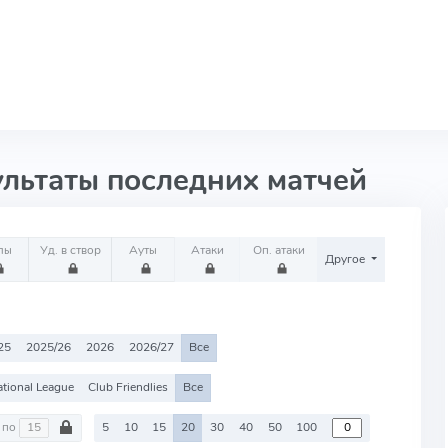
ультаты последних матчей
лы
Уд. в створ
Ауты
Атаки
Оп. атаки
Другое
25
2025/26
2026
2026/27
Все
tional League
Club Friendlies
Все
по
5
10
15
20
30
40
50
100