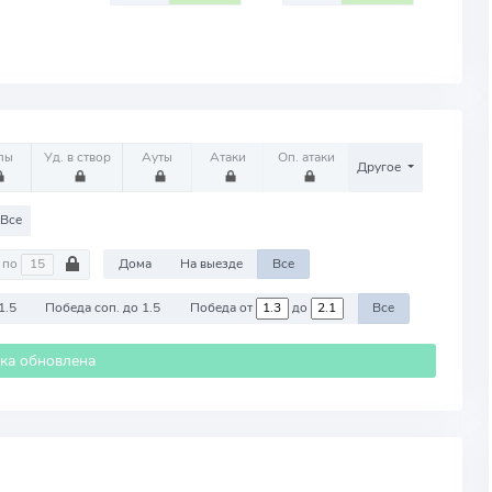
лы
Уд. в створ
Ауты
Атаки
Оп. атаки
Другое
Все
по
Дома
На выезде
Все
1.5
Победа соп. до 1.5
Победа от
до
Все
ика обновлена