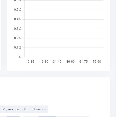
Уд. от ворот
КК
Пенальти