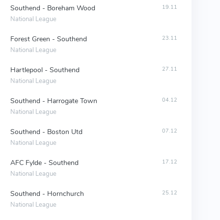
Southend - Boreham Wood
19.11
National League
Forest Green - Southend
23.11
National League
Hartlepool - Southend
27.11
National League
Southend - Harrogate Town
04.12
National League
Southend - Boston Utd
07.12
National League
AFC Fylde - Southend
17.12
National League
Southend - Hornchurch
25.12
National League