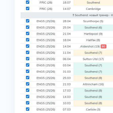
FRIC
(26)
18.07
Southend
FRIC
(26)
14.07
Cambridge
❗️ Southend: новый тренер - 
ENG5
(25/26)
28.04
Scunthorpe
(5)
ENG5
(25/26)
25.04
Southend
(6)
ENG5
(25/26)
21.04
Hartlepool
(9)
ENG5
(25/26)
18.04
Halifax
(8)
ENG5
(25/26)
14.04
Aldershot
(19)
90
ENG5
(25/26)
11.04
Southend
(7)
ENG5
(25/26)
06.04
Sutton Utd
(17)
ENG5
(25/26)
03.04
Southend
(7)
ENG5
(25/26)
31.03
Southend
(7)
ENG5
(25/26)
25.03
Southend
(8)
ENG5
(25/26)
21.03
Altrincham
(16)
ENG5
(25/26)
17.03
Southend
(8)
ENG5
(25/26)
14.03
Southend
(8)
ENG5
(25/26)
10.03
Southend
(8)
ENG5
(25/26)
07.03
Carlisle
(3)