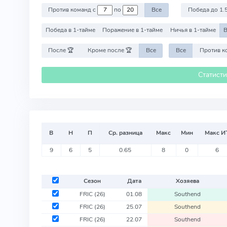
Против команд с
по
Все
Победа до 1.
Победа в 1-тайме
Поражение в 1-тайме
Ничья в 1-тайме
В
После 🏆
Кроме после 🏆
Все
Все
Статист
В
Н
П
Ср. разница
Макс
Мин
Макс И
9
6
5
0.65
8
0
6
Сезон
Дата
Хозяева
FRIC
(26)
01.08
Southend
FRIC
(26)
25.07
Southend
FRIC
(26)
22.07
Southend