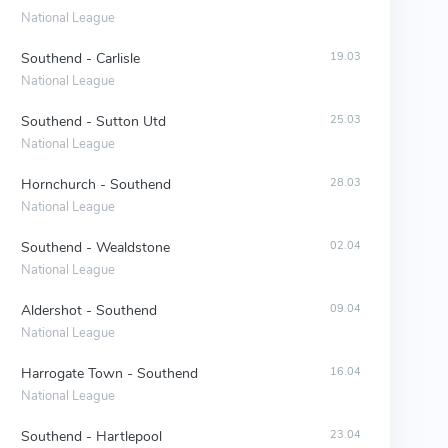
National League
Southend - Carlisle
19.03
National League
Southend - Sutton Utd
25.03
National League
Hornchurch - Southend
28.03
National League
Southend - Wealdstone
02.04
National League
Aldershot - Southend
09.04
National League
Harrogate Town - Southend
16.04
National League
Southend - Hartlepool
23.04