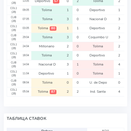
Deportivo
0
2
Tolima
2
57
13.05
(26)
COL1
Tolima
1
0
Deportivo
1
09.05
(26)
CLIB
Tolima
3
0
Nacional D
3
07.05
(26)
COL1
Tolima
1
1
Deportivo
2
80
03.05
(26)
CLIB
Tolima
3
0
Coquimbo U
3
29.04
(26)
COL1
Millonario
2
0
Tolima
2
24.04
(26)
COL1
Tolima
2
0
Deportivo
2
18.04
(26)
CLIB
Nacional D
3
1
Tolima
4
14.04
(26)
COL1
Deportivo
1
0
Tolima
1
11.04
(26)
CLIB
Tolima
0
0
U. de Depo
0
08.04
(26)
COL1
Tolima
2
2
Ind. Santa
4
87
05.04
(26)
ТАБЛИЦА СТАВОК