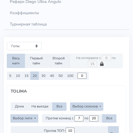
Рефери Diego Ulloa Angulo
Коэффициенты
Турнирная таблица
На интервале с
по
Весь
Первый
Второй
матч
тайм
тайм
5
10
15
20
30
40
50
100
TOLIMA
Дома
На выезде
Все
Выбор сезонов
Выбор лиги
Против команд с
по
Все
Против ТОП-