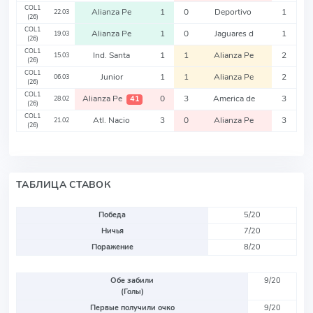
COL1
Alianza Pe
1
0
Deportivo
1
22.03
(26)
COL1
Alianza Pe
1
0
Jaguares d
1
19.03
(26)
COL1
Ind. Santa
1
1
Alianza Pe
2
15.03
(26)
COL1
Junior
1
1
Alianza Pe
2
06.03
(26)
COL1
Alianza Pe
0
3
America de
3
41
28.02
(26)
COL1
Atl. Nacio
3
0
Alianza Pe
3
21.02
(26)
ТАБЛИЦА СТАВОК
Победа
5/20
Ничья
7/20
Поражение
8/20
Обе забили
9/20
(Голы)
Первые получили очко
9/20