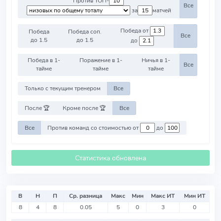
Против ТОП-
Все
за
матчей
Победа от
Победа
Победа соп.
Все
до 1.5
до 1.5
до
Победа в 1-
Поражение в 1-
Ничья в 1-
Все
тайме
тайме
тайме
Только с текущим тренером
Все
После 🏆
Кроме после 🏆
Все
Все
Против команд со стоимостью от
до
Статистика обновлена
В
Н
П
Ср. разница
Макс
Мин
Макс ИТ
Мин ИТ
8
4
8
0.05
5
0
3
0