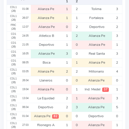
1
2
COL1
Alianza Pe
1
2
Tolima
3
01.08
(26)
COL1
Alianza Pe
1
1
Fortaleza
2
26.07
(26)
FRIC
Alianza Pe
0
2
Deportivo
2
12.07
(26)
CO1
Atletico B
1
2
Alianza Pe
3
24.05
(26)
CO1
Deportivo
1
0
Alianza Pe
1
21.05
(26)
CO1
Alianza Pe
3
0
Real Santa
3
16.05
(26)
CO1
Boca
1
1
Alianza Pe
2
08.05
(26)
COL1
Alianza Pe
2
2
Millonario
4
03.05
(26)
COL1
Llaneros
0
0
Alianza Pe
0
26.04
(26)
COL1
Alianza Pe
0
1
Ind. Medel
1
37
19.04
(26)
COL1
La Equidad
2
1
Alianza Pe
3
13.04
(26)
COL1
Deportivo
2
3
Alianza Pe
5
06.04
(26)
COL1
Alianza Pe
0
0
Deportivo
0
82
01.04
(26)
COL1
Rionegro A
1
0
Alianza Pe
1
27.03
(26)