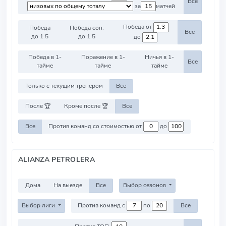
Все
за
матчей
Победа от
Победа
Победа соп.
Все
до 1.5
до 1.5
до
Победа в 1-
Поражение в 1-
Ничья в 1-
Все
тайме
тайме
тайме
Только с текущим тренером
Все
После 🏆
Кроме после 🏆
Все
Все
Против команд со стоимостью от
до
ALIANZA PETROLERA
Дома
На выезде
Все
Выбор сезонов
Выбор лиги
Против команд с
по
Все