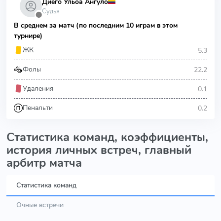
Диего Ульоа Ангуло
Судья
⬤
В среднем за матч (по последним 10 играм в этом
турнире)
5.3
ЖК
22.2
Фолы
0.1
Удаления
0.2
Пенальти
Статистика команд, коэффициенты,
история личных встреч, главный
арбитр матча
Статистика команд
Очные встречи