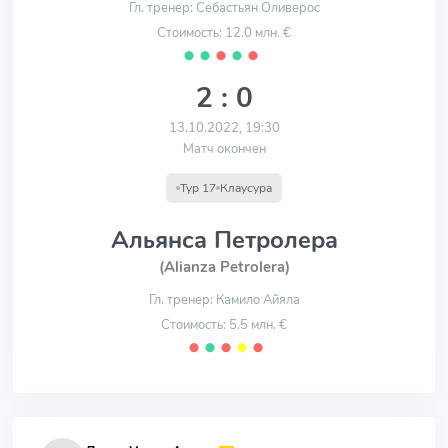
Гл. тренер: Себастьян Оливерос
Стоимость: 12.0 млн. €
⬤
⬤
⬤
⬤
⬤
2 : 0
13.10.2022, 19:30
Матч окончен
Тур 17
Клаусура
Альянса Петролера
(Alianza Petrolera)
Гл. тренер: Камило Айяла
Стоимость: 5.5 млн. €
⬤
⬤
⬤
⬤
⬤