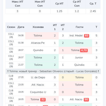
Макс ИТ
Мин ИТ
Ср ИТ
Ср ИТ
Ср. Т
Соп
Соп
Соп
3
0
1.25
1.2
2.45
ИТ
ИТ
Сезон
Дата
Хозяева
Гости
Т
1
2
COL1
Tolima
2
3
Ind. Medel
5
60
04.08
(26)
COL1
Alianza Pe
1
2
Tolima
3
01.08
(26)
CO1
Quindio
2
1
Tolima
3
4,70
28.07
(26)
COL1
Tolima
2
1
Junior
3
26.07
(26)
CO1
Tolima
2
1
Quindio
3
21.07
(26)
❗️ Tolima: новый тренер - Sebastian Oliveros
(старый - Lucas Gonzalez)
❗️
CLIB
U. de Depo
0
0
Tolima
0
27.05
(26)
COL1
Atl. Nacio
3
1
Tolima
4
23.05
(26)
CLIB
Coquimbo U
3
0
Tolima
3
19.05
(26)
COL1
Tolima
0
1
Atl. Nacio
1
32
90
16.05
(26)
COL1