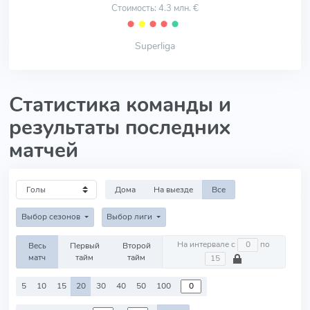
Стоимость: 4.3 млн. €
⬤
⬤
⬤
⬤
⬤
Superliga
Статистика команды и
результаты последних
матчей
Дома
На выезде
Все
Выбор сезонов
Выбор лиги
На интервале с
по
Весь
Первый
Второй
матч
тайм
тайм
5
10
15
20
30
40
50
100