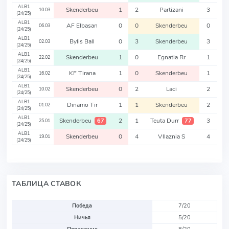
ALB1
Skenderbeu
1
2
Partizani
3
10.03
(24/25)
ALB1
AF Elbasan
0
0
Skenderbeu
0
06.03
(24/25)
ALB1
Bylis Ball
0
3
Skenderbeu
3
02.03
(24/25)
ALB1
Skenderbeu
1
0
Egnatia Rr
1
22.02
(24/25)
ALB1
KF Tirana
1
0
Skenderbeu
1
16.02
(24/25)
ALB1
Skenderbeu
0
2
Laci
2
10.02
(24/25)
ALB1
Dinamo Tir
1
1
Skenderbeu
2
01.02
(24/25)
ALB1
Skenderbeu
2
1
Teuta Durr
3
67
77
25.01
(24/25)
ALB1
Skenderbeu
0
4
Vllaznia S
4
19.01
(24/25)
ТАБЛИЦА СТАВОК
Победа
7/20
Ничья
5/20