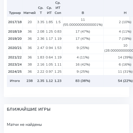
Ср.
Ср.
Ср.
ИТ
Турнир
Матчей
Т
ИТ
Соп
В
Н
11
2017/18
20
3.35
1.85
1.5
2 (10%)
(55.00000000000001%)
2018/19
36
2.08
1.25
0.83
17 (47%)
4 (11%)
2019/20
36
2.36
1.17
1.19
17 (47%)
7 (19%)
10
2020/21
36
2.47
0.94
1.53
9 (25%)
(28.0000000000
2021/22
36
1.83
0.64
1.19
4 (11%)
14 (39%)
2023/24
38
2.16
1.05
1.11
16 (42%)
6 (16%)
2024/25
36
2.22
0.97
1.25
9 (25%)
11 (31%)
Итого
238
2.35
1.12
1.23
83 (36%)
54 (22%)
БЛИЖАЙШИЕ ИГРЫ
Матчи не найдены