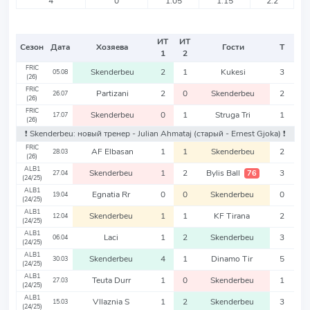
4
0
1.05
1.15
2.2
ИТ
ИТ
Сезон
Дата
Хозяева
Гости
Т
1
2
FRIC
Skenderbeu
2
1
Kukesi
3
05.08
(26)
FRIC
Partizani
2
0
Skenderbeu
2
26.07
(26)
FRIC
Skenderbeu
0
1
Struga Tri
1
17.07
(26)
❗️ Skenderbeu: новый тренер - Julian Ahmataj
(старый - Ernest Gjoka)
❗️
FRIC
AF Elbasan
1
1
Skenderbeu
2
28.03
(26)
ALB1
Skenderbeu
1
2
Bylis Ball
3
76
27.04
(24/25)
ALB1
Egnatia Rr
0
0
Skenderbeu
0
19.04
(24/25)
ALB1
Skenderbeu
1
1
KF Tirana
2
12.04
(24/25)
ALB1
Laci
1
2
Skenderbeu
3
06.04
(24/25)
ALB1
Skenderbeu
4
1
Dinamo Tir
5
30.03
(24/25)
ALB1
Teuta Durr
1
0
Skenderbeu
1
27.03
(24/25)
ALB1
Vllaznia S
1
2
Skenderbeu
3
15.03
(24/25)