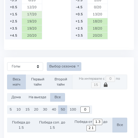
-3.5
0/20
-3.5
1/20
+0.5
12/20
-4.5
0/20
+1.5
17/20
+0.5
13/20
+2.5
19/20
+1.5
18/20
+3.5
19/20
+2.5
18/20
+4.5
20/20
+3.5
20/20
Выбор сезонов
На интервале с
по
Весь
Первый
Второй
матч
тайм
тайм
Дома
На выезде
Все
5
10
15
20
30
40
50
100
Победа от
до
Победа до
Победа соп. до
Все
1.5
1.5