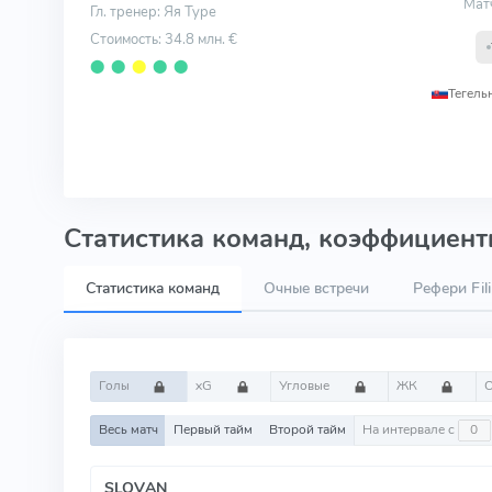
Мат
Гл. тренер: Яя Туре
Стоимость: 34.8 млн. €
⬤
⬤
⬤
⬤
⬤
Тегель
Статистика команд, коэффициенты
Статистика команд
Очные встречи
Рефери Fili
Голы
xG
Угловые
ЖК
Весь матч
Первый тайм
Второй тайм
На интервале с
SLOVAN