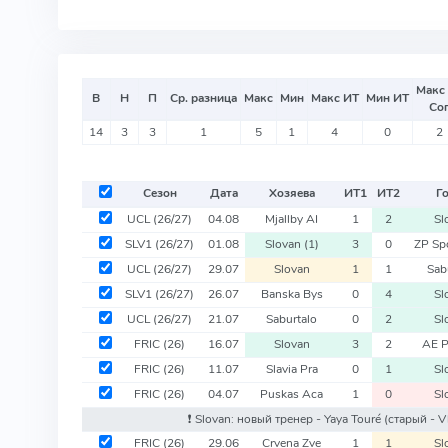
Макс
В
Н
П
Ср. разница
Макс
Мин
Макс ИТ
Мин ИТ
Со
14
3
3
1
5
1
4
0
2
Сезон
Дата
Хозяева
ИТ
1
ИТ
2
Г
UCL
(26/27)
04.08
Mjallby AI
1
2
Sl
SLV1
(26/27)
01.08
Slovan
(1)
3
0
ZP Sp
UCL
(26/27)
29.07
Slovan
1
1
Sab
SLV1
(26/27)
26.07
Banska Bys
0
4
Sl
UCL
(26/27)
21.07
Saburtalo
0
2
Sl
FRIC
(26)
16.07
Slovan
3
2
AE 
FRIC
(26)
11.07
Slavia Pra
0
1
Sl
FRIC
(26)
04.07
Puskas Aca
1
0
Sl
❗️ Slovan: новый тренер - Yaya Touré
(старый - V
FRIC
(26)
29.06
Crvena Zve
1
1
Sl