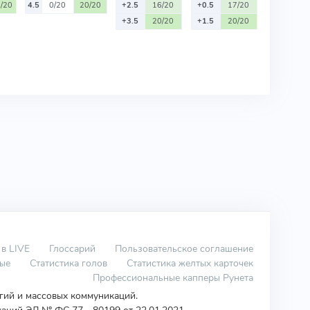
/20
4.5
0/20
20/20
+2.5
16/20
+0.5
17/20
+3.5
20/20
+1.5
20/20
 в LIVE
Глоссарий
Пользовательское соглашение
вые
Статистика голов
Статистика желтых карточек
Профессиональные капперы Рунета
огий и массовых коммуникаций.
аций ЭЛ № ФС 77 - 80199 от 22.01.2021