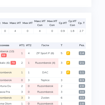
Макс ИТ
Мин ИТ
Ср ИТ
с
Мин
Макс ИТ
Мин ИТ
Ср ИТ
Ср. Т
Соп
Соп
Соп
0
4
0
4
0
0.9
1.8
2.7
Хозяева
ИТ
1
ИТ
2
Гости
Т
Рез.
mberok
(10)
1
4
ZP Sport P
(6)
5
Р
1:4
69
kalic
(6)
2
1
Ruzomberok
(4)
3
79
Р
2:1
zomberok
1
1
DAC
2
Р
1:1
zomberok
0
3
Teplice
3
0:3
rtuna Du
2
0
Ruzomberok
2
2:0
lavia Pra
3
0
Ruzomberok
3
3:0
zomberok
3
3
Zvolen
6
3:3
gma Olom
1
0
Ruzomberok
1
1:0