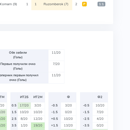
 Komarn
(9)
1
1
Ruzomberok
(7)
2
Р
1:1
Обе забили
11/20
(Голы)
Первые получили очко
7/20
(Голы)
оперник первым получил
11/20
очко (Голы)
ТМ
ИТ2Б
ИТ2М
Ф
Ф2
/20
0.5
17/20
3/20
-0.5
3/20
-0.5
10/20
/20
1.5
10/20
10/20
-1.5
0/20
-1.5
7/20
/20
2.5
8/20
12/20
+0.5
10/20
-2.5
4/20
/20
3.5
1/20
19/20
+1.5
13/20
-3.5
0/20