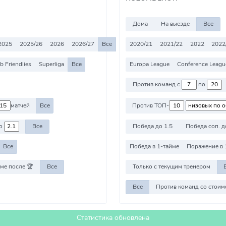
Дома
На выезде
Все
2025
2025/26
2026
2026/27
Все
2020/21
2021/22
2022
2022
b Friendlies
Superliga
Все
Europa League
Conference Leagu
Против команд с
по
матчей
Все
Против ТОП-
о
Все
Победа до 1.5
Победа соп. д
Все
Победа в 1-тайме
Поражение в 
ме после 🏆
Все
Только с текущим тренером
Все
Статистика обновлена