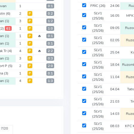
FRIC
(26)
24.06
Ru
ovan
1
0:1
SLV1
lin
(6)
2
Р
0:2
16.05
MFK 
(25/26)
van
(1)
3
Р
1:2
SLV1
09.05
Ruzo
(2)
1
61
Р
1:0
(25/26)
van
(1)
1
🔥
Р
0:1
SLV1
02.05
Ruz
(25/26)
van
(1)
1
Р
0:1
SLV1
ak Tr
(4)
4
🔥
Р
2:2
25.04
K
(25/26)
van
(1)
3
Р
0:3
SLV1
18.04
Ruzom
ort P
(5)
2
Р
2:0
(25/26)
ina
(3)
1
Р
0:1
SLV1
11.04
Ruz
(25/26)
van
(1)
4
Р
1:3
SLV1
04.04
Tatr
(25/26)
SLV1
21.03
Tr
(25/26)
SLV1
14.03
Ruz
(25/26)
SLV1
08.03
KFC 
7/20
(25/26)