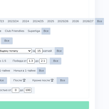
/23
2023/24
2024
2024/25
2025
2025/26
2026
2026/27
Все
e
Club Friendlies
Superliga
Все
Все
за
матчей
Все
о 1.5
Победа от
до
Все
1-тайме
Ничья в 1-тайме
Все
Все
После 🏆
Кроме после 🏆
Все
Против команд со стоимостью от
до