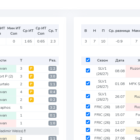
 ИТ
Мин ИТ
Ср ИТ
Ср ИТ
Ср. Т
В
Н
П
Ср. разница
Мак
п
Соп
Соп
0
1.65
0.65
2.3
3
7
10
-0.9
7
ости
Т
Рез.
Сезон
Дата
ovan
3
SLV1
Ruzo
Р
1:2
08.08
(26/27)
ort P
(2)
3
Р
3:0
SLV1
01.08
MFK S
urtalo
2
Р
1:1
(26/27)
ovan
4
Р
0:4
SLV1
26.07
Ru
(26/27)
ovan
2
Р
0:2
FRIC
(26)
18.07
Ru
Paphos
5
3:2
FRIC
(26)
15.07
Fo
ovan
1
0:1
FRIC
(26)
12.07
S
ovan
1
1:0
FRIC
(26)
04.07
Ru
ladimir Weiss)
❗️
FRIC
(26)
27.06
Si
ovan
2
1:1