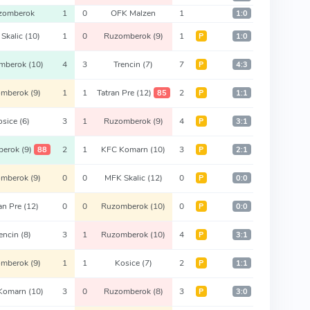
zomberok
1
0
OFK Malzen
1
1:0
Skalic
(10)
1
0
Ruzomberok
(9)
1
Р
1:0
mberok
(10)
4
3
Trencin
(7)
7
Р
4:3
omberok
(9)
1
1
Tatran Pre
(12)
2
85
Р
1:1
osice
(6)
3
1
Ruzomberok
(9)
4
Р
3:1
berok
(9)
2
1
KFC Komarn
(10)
3
88
Р
2:1
omberok
(9)
0
0
MFK Skalic
(12)
0
Р
0:0
an Pre
(12)
0
0
Ruzomberok
(10)
0
Р
0:0
encin
(8)
3
1
Ruzomberok
(10)
4
Р
3:1
omberok
(9)
1
1
Kosice
(7)
2
Р
1:1
Komarn
(10)
3
0
Ruzomberok
(8)
3
Р
3:0