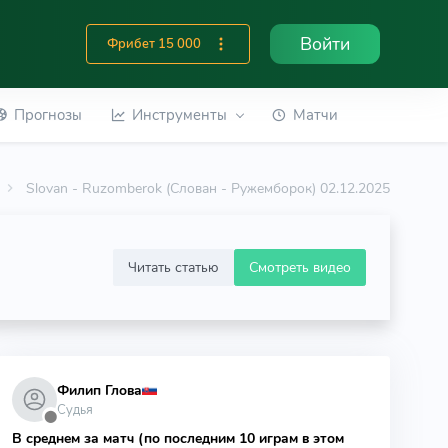
Войти
Фрибет 15 000
Прогнозы
Инструменты
Матчи
Slovan - Ruzomberok (Слован - Ружемборок) 02.12.2025
Читать статью
Смотреть видео
Филип Глова
Судья
⬤
В среднем за матч (по последним 10 играм в этом