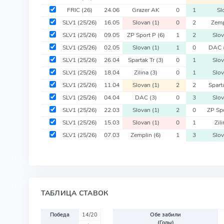
FRIC
(26)
24.06
Grazer AK
0
1
Sl
SLV1
(25/26)
16.05
Slovan
(1)
0
2
Zemp
SLV1
(25/26)
09.05
ZP Sport P
(6)
1
2
Slo
SLV1
(25/26)
02.05
Slovan
(1)
1
0
DAC
SLV1
(25/26)
26.04
Spartak Tr
(3)
0
1
Slo
SLV1
(25/26)
18.04
Zilina
(3)
0
1
Slo
SLV1
(25/26)
11.04
Slovan
(1)
2
2
Spart
SLV1
(25/26)
04.04
DAC
(3)
0
3
Slo
SLV1
(25/26)
22.03
Slovan
(1)
2
0
ZP Sp
SLV1
(25/26)
15.03
Slovan
(1)
0
1
Zil
SLV1
(25/26)
07.03
Zemplin
(6)
1
3
Slo
ТАБЛИЦА СТАВОК
Победа
14/20
Обе забили
(Голы)