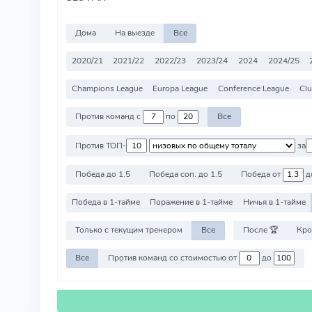
Дома
На выезде
Все
2020/21
2021/22
2022/23
2023/24
2024
2024/25
Champions League
Europa League
Conference League
Clu
Против команд с
по
Все
Против ТОП-
за
Победа до 1.5
Победа соп. до 1.5
Победа от
д
Победа в 1-тайме
Поражение в 1-тайме
Ничья в 1-тайме
Только с текущим тренером
Все
После 🏆
Кро
Все
Против команд со стоимостью от
до