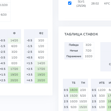
SLV1
28.02
KFC
13/20
(25/26)
6/20
Ф
Ф2
ТАБЛИЦА СТАВОК
-0.5
14/20
-0.5
3/20
Победа
3/20
-1.5
6/20
-1.5
1/20
Ничья
7/20
-2.5
3/20
-2.5
0/20
Поражение
10/20
-3.5
1/20
+0.5
6/20
-4.5
0/20
+1.5
14/20
С
+0.5
17/20
+2.5
17/20
+1.5
19/20
+3.5
19/20
+2.5
20/20
+4.5
20/20
ТБ
ТМ
ИТБ
И
0.5
18/20
2/20
0.5
12/20
8
1.5
15/20
5/20
1.5
3/20
17
2.5
10/20
10/20
2.5
2/20
18
3.5
5/20
15/20
3.5
1/20
19