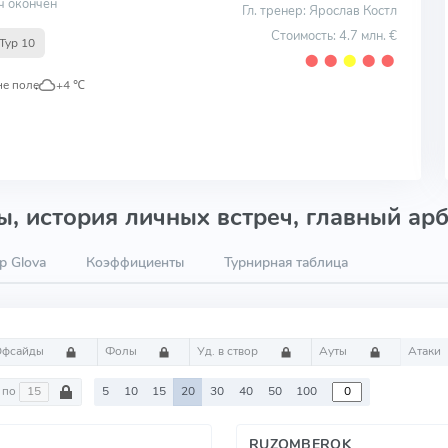
ч окончен
Гл. тренер: Ярослав Костл
Стоимость: 4.7 млн. €
Тур 10
⬤
⬤
⬤
⬤
⬤
не поле
,
+4 ℃
, история личных встреч, главный арб
p Glova
Коэффициенты
Турнирная таблица
Офсайды
Фолы
Уд. в створ
Ауты
Атаки
по
5
10
15
20
30
40
50
100
RUZOMBEROK