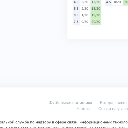
4.5
3/20
17/20
4.5
0/20
20
5.5
2/20
18/20
6.5
1/20
19/20
7.5
0/20
20/20
Футбольная статистика
Бот для ставок
Авторы
Ставки на угло
еральной службе по надзору в сфере связи, информационных технол
у в сфере связи, информационных технологий и массовых коммуник