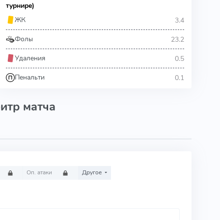
турнире)
3.4
ЖК
23.2
Фолы
0.5
Удаления
0.1
Пенальти
итр матча
Оп. атаки
Другое