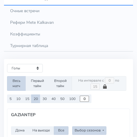
Очные встречи
Рефери Mete Kalkavan
Коэффициенты
Турнирная таблица
На интервале с
по
Весь
Первый
Второй
матч
тайм
тайм
5
10
15
20
30
40
50
100
GAZIANTEP
Дома
На выезде
Все
Выбор сезонов