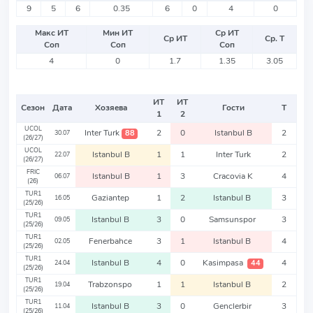
9
5
6
0.35
6
0
4
0
Макс ИТ
Мин ИТ
Ср ИТ
Ср ИТ
Ср. Т
Соп
Соп
Соп
4
0
1.7
1.35
3.05
ИТ
ИТ
Сезон
Дата
Хозяева
Гости
Т
1
2
UCOL
Inter Turk
2
0
Istanbul B
2
88
30.07
(26/27)
UCOL
Istanbul B
1
1
Inter Turk
2
22.07
(26/27)
FRIC
Istanbul B
1
3
Cracovia K
4
06.07
(26)
TUR1
Gaziantep
1
2
Istanbul B
3
16.05
(25/26)
TUR1
Istanbul B
3
0
Samsunspor
3
09.05
(25/26)
TUR1
Fenerbahce
3
1
Istanbul B
4
02.05
(25/26)
TUR1
Istanbul B
4
0
Kasimpasa
4
44
24.04
(25/26)
TUR1
Trabzonspo
1
1
Istanbul B
2
19.04
(25/26)
TUR1
Istanbul B
3
0
Genclerbir
3
11.04
(25/26)