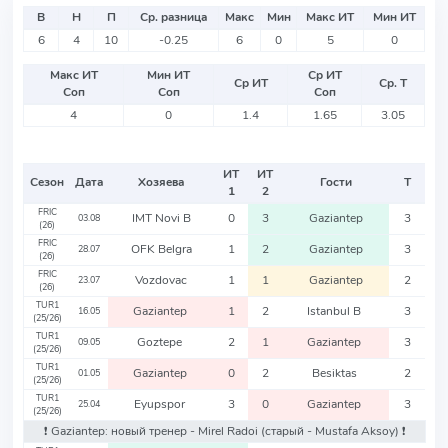
В
Н
П
Ср. разница
Макс
Мин
Макс ИТ
Мин ИТ
6
4
10
-0.25
6
0
5
0
Макс ИТ
Мин ИТ
Ср ИТ
Ср ИТ
Ср. Т
Соп
Соп
Соп
4
0
1.4
1.65
3.05
ИТ
ИТ
Сезон
Дата
Хозяева
Гости
Т
1
2
FRIC
IMT Novi B
0
3
Gaziantep
3
03.08
(26)
FRIC
OFK Belgra
1
2
Gaziantep
3
28.07
(26)
FRIC
Vozdovac
1
1
Gaziantep
2
23.07
(26)
TUR1
Gaziantep
1
2
Istanbul B
3
16.05
(25/26)
TUR1
Goztepe
2
1
Gaziantep
3
09.05
(25/26)
TUR1
Gaziantep
0
2
Besiktas
2
01.05
(25/26)
TUR1
Eyupspor
3
0
Gaziantep
3
25.04
(25/26)
❗️ Gaziantep: новый тренер - Mirel Radoi
(старый - Mustafa Aksoy)
❗️