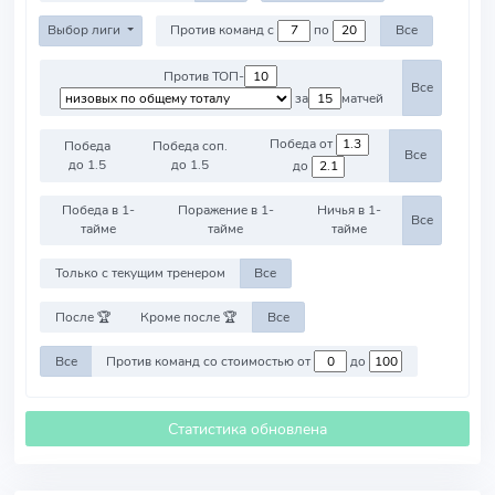
Выбор лиги
Против команд с
по
Все
Против ТОП-
Все
за
матчей
Победа от
Победа
Победа соп.
Все
до 1.5
до 1.5
до
Победа в 1-
Поражение в 1-
Ничья в 1-
Все
тайме
тайме
тайме
Только с текущим тренером
Все
После 🏆
Кроме после 🏆
Все
Все
Против команд со стоимостью от
до
Статистика обновлена