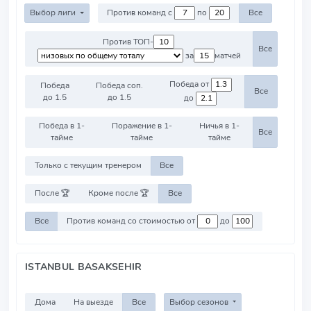
Выбор лиги
Против команд с
по
Все
Против ТОП-
Все
за
матчей
Победа от
Победа
Победа соп.
Все
до 1.5
до 1.5
до
Победа в 1-
Поражение в 1-
Ничья в 1-
Все
тайме
тайме
тайме
Только с текущим тренером
Все
После 🏆
Кроме после 🏆
Все
Все
Против команд со стоимостью от
до
ISTANBUL BASAKSEHIR
Дома
На выезде
Все
Выбор сезонов