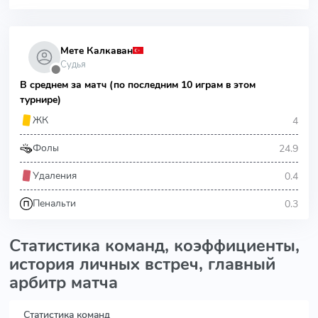
Мете Калкаван
Судья
⬤
В среднем за матч (по последним 10 играм в этом
турнире)
4
ЖК
24.9
Фолы
0.4
Удаления
0.3
Пенальти
Статистика команд, коэффициенты,
история личных встреч, главный
арбитр матча
Статистика команд