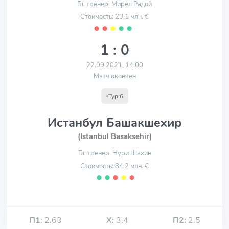
Гл. тренер: Мирел Радой
Стоимость: 23.1 млн. €
⬤
⬤
⬤
⬤
⬤
1 : 0
22.09.2021, 14:00
Матч окончен
Тур 6
Истанбул Башакшехир
(Istanbul Basaksehir)
Гл. тренер: Нури Шахин
Стоимость: 84.2 млн. €
⬤
⬤
⬤
⬤
⬤
П1:
2.63
Х:
3.4
П2:
2.5