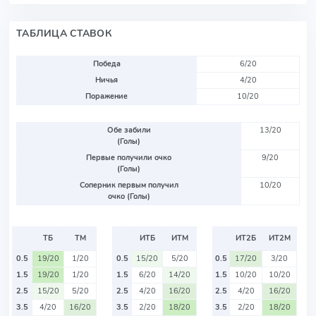
ТАБЛИЦА СТАВОК
Победа
6/20
Ничья
4/20
Поражение
10/20
Обе забили
13/20
(Голы)
Первые получили очко
9/20
(Голы)
Соперник первым получил
10/20
очко (Голы)
ТБ
ТМ
ИТБ
ИТМ
ИТ2Б
ИТ2М
0.5
19/20
1/20
0.5
15/20
5/20
0.5
17/20
3/20
1.5
19/20
1/20
1.5
6/20
14/20
1.5
10/20
10/20
2.5
15/20
5/20
2.5
4/20
16/20
2.5
4/20
16/20
3.5
4/20
16/20
3.5
2/20
18/20
3.5
2/20
18/20