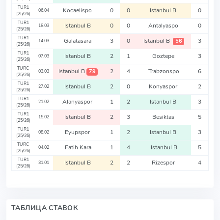
TUR1
Kocaelispo
0
0
Istanbul B
0
06.04
(25/26)
TUR1
Istanbul B
0
0
Antalyaspo
0
18.03
(25/26)
TUR1
Galatasara
3
0
Istanbul B
3
56
14.03
(25/26)
TUR1
Istanbul B
2
1
Goztepe
3
07.03
(25/26)
TURC
Istanbul B
2
4
Trabzonspo
6
79
03.03
(25/26)
TUR1
Istanbul B
2
0
Konyaspor
2
27.02
(25/26)
TUR1
Alanyaspor
1
2
Istanbul B
3
21.02
(25/26)
TUR1
Istanbul B
2
3
Besiktas
5
15.02
(25/26)
TUR1
Eyupspor
1
2
Istanbul B
3
08.02
(25/26)
TURC
Fatih Kara
1
4
Istanbul B
5
04.02
(25/26)
TUR1
Istanbul B
2
2
Rizespor
4
31.01
(25/26)
ТАБЛИЦА СТАВОК