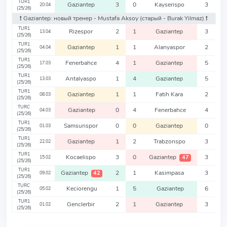
TUR1
Gaziantep
3
0
Kayserispo
3
20.04
(25/26)
❗️ Gaziantep: новый тренер - Mustafa Aksoy
(старый - Burak Yilmaz)
❗️
TUR1
Rizespor
2
1
Gaziantep
3
13.04
(25/26)
TUR1
Gaziantep
1
1
Alanyaspor
2
04.04
(25/26)
TUR1
Fenerbahce
4
1
Gaziantep
5
17.03
(25/26)
TUR1
Antalyaspo
1
4
Gaziantep
5
13.03
(25/26)
TUR1
Gaziantep
1
1
Fatih Kara
2
08.03
(25/26)
TURC
Gaziantep
0
4
Fenerbahce
4
04.03
(25/26)
TUR1
Samsunspor
0
0
Gaziantep
0
01.03
(25/26)
TUR1
Gaziantep
1
2
Trabzonspo
3
22.02
(25/26)
TUR1
Kocaelispo
3
0
Gaziantep
3
47
15.02
(25/26)
TUR1
Gaziantep
2
1
Kasimpasa
3
42
09.02
(25/26)
TURC
Keciorengu
1
5
Gaziantep
6
05.02
(25/26)
TUR1
Genclerbir
2
1
Gaziantep
3
01.02
(25/26)