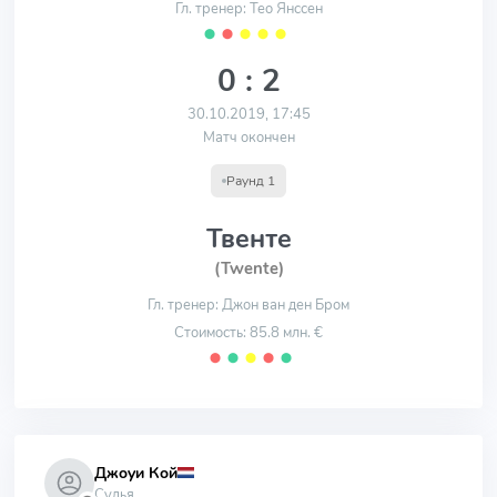
Гл. тренер: Тео Янссен
⬤
⬤
⬤
⬤
⬤
0 : 2
30.10.2019, 17:45
Матч окончен
Раунд 1
Твенте
(Twente)
Гл. тренер: Джон ван ден Бром
Стоимость: 85.8 млн. €
⬤
⬤
⬤
⬤
⬤
Джоуи Кой
Судья