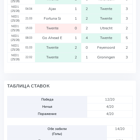
(25/26)
NED1
Ajax
1
2
Twente
3
04.04
(25/26)
NED1
Fortuna Si
1
2
Twente
3
21.03
(25/26)
NED1
Twente
0
2
Utrecht
2
15.03
(25/26)
NED1
Go Ahead E
1
4
Twente
5
08.03
(25/26)
NED1
Twente
2
0
Feyenoord
2
01.03
(25/26)
NED1
Twente
2
1
Groningen
3
22.02
(25/26)
ТАБЛИЦА СТАВОК
Победа
12/20
Ничья
4/20
Поражение
4/20
Обе забили
14/20
(Голы)