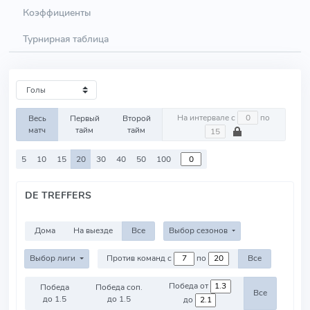
Коэффициенты
Турнирная таблица
На интервале с
по
Весь
Первый
Второй
матч
тайм
тайм
5
10
15
20
30
40
50
100
DE TREFFERS
Дома
На выезде
Все
Выбор сезонов
Выбор лиги
Против команд с
по
Все
Победа от
Победа
Победа соп.
Все
до 1.5
до 1.5
до