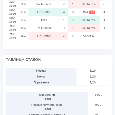
NEDC
Go Ahead E
7
1
De Treffer
8
21.12
(23/24)
NEDC
De Treffer
4
0
UNA
4
71
30.10
(23/24)
NEDC
HVCH
1
3
De Treffer
4
20.09
(23/24)
FRIC
De Graafsc
3
1
De Treffer
4
05.08
(23/24)
FRIC
De Treffer
2
4
Venezia
6
01.08
(23/24)
ТАБЛИЦА СТАВОК
Победа
6/20
Ничья
5/20
Поражение
9/20
Обе забили
14/20
(Голы)
Первые получили очко
9/20
(Голы)
Соперник первым получил
8/20