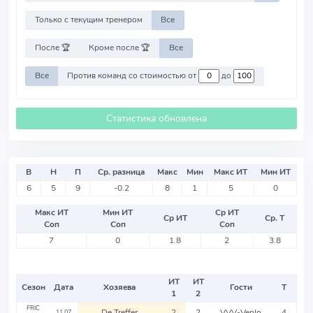
Только с текущим тренером
Все
После 🏆
Кроме после 🏆
Все
Все
Против команд со стоимостью от
до
Статистика обновлена
В
Н
П
Ср. разница
Макс
Мин
Макс ИТ
Мин ИТ
6
5
9
-0.2
8
1
5
0
Макс ИТ
Мин ИТ
Ср ИТ
Ср ИТ
Ср. Т
Соп
Соп
Соп
7
0
1.8
2
3.8
ИТ
ИТ
Сезон
Дата
Хозяева
Гости
Т
1
2
FRIC
De Treffer
2
2
VVV-Venlo
4
11.07