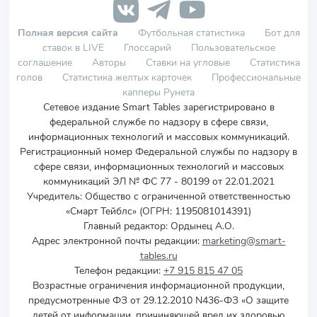
Полная версия сайта
Футбольная статистика
Бот для
ставок в LIVE
Глоссарий
Пользовательское
соглашение
Авторы
Ставки на угловые
Статистика
голов
Статистика желтых карточек
Профессиональные
капперы Рунета
Сетевое издание Smart Tables зарегистрировано в
федеральной службе по надзору в сфере связи,
информационных технологий и массовых коммуникаций.
Регистрационный номер Федеральной службы по надзору в
сфере связи, информационных технологий и массовых
коммуникаций ЭЛ № ФС 77 - 80199 от 22.01.2021
Учредитель
:
Общество с ограниченной ответственностью
«Смарт Тейблс» (ОГРН: 1195081014391)
Главный редактор: Ордынец А.О.
Адрес электронной почты редакции:
marketing@smart-
tables.ru
Телефон редакции:
+7 915 815 47 05
Возрастные ограничения информационной продукции,
предусмотренные ФЗ от 29.12.2010 N436-ФЗ «О защите
детей от информации, причиняющей вред их здоровью