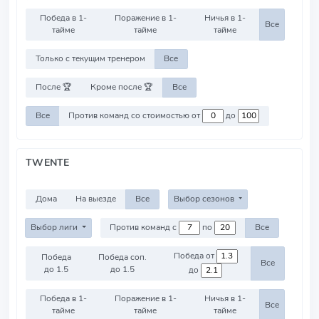
Победа в 1-
Поражение в 1-
Ничья в 1-
Все
тайме
тайме
тайме
Только с текущим тренером
Все
После 🏆
Кроме после 🏆
Все
Все
Против команд со стоимостью от
до
TWENTE
Дома
На выезде
Все
Выбор сезонов
Выбор лиги
Против команд с
по
Все
Победа от
Победа
Победа соп.
Все
до 1.5
до 1.5
до
Победа в 1-
Поражение в 1-
Ничья в 1-
Все
тайме
тайме
тайме