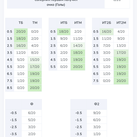
очко (Голы)
ТБ
ТМ
ИТБ
ИТМ
ИТ2Б
ИТ2М
0.5
20/20
0/20
0.5
18/20
2/20
0.5
16/20
4/20
1.5
18/20
2/20
1.5
9/20
11/20
1.5
11/20
9/20
2.5
16/20
4/20
2.5
6/20
14/20
2.5
7/20
13/20
3.5
12/20
8/20
3.5
2/20
18/20
3.5
3/20
17/20
4.5
5/20
15/20
4.5
1/20
19/20
4.5
1/20
19/20
5.5
3/20
17/20
5.5
0/20
20/20
5.5
1/20
19/20
6.5
1/20
19/20
6.5
1/20
19/20
7.5
1/20
19/20
7.5
0/20
20/20
8.5
0/20
20/20
Ф
Ф2
-0.5
6/20
-0.5
9/20
-1.5
5/20
-1.5
6/20
-2.5
3/20
-2.5
3/20
-3.5
2/20
-3.5
1/20