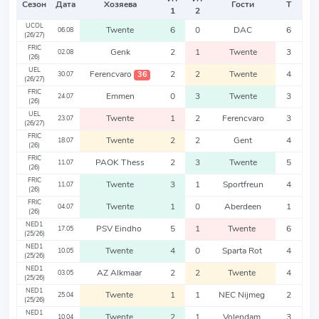
Сезон
Дата
Хозяева
Гости
Т
1
2
UCOL
Twente
6
0
DAC
6
06.08
(26/27)
FRIC
Genk
2
1
Twente
3
02.08
(26)
UEL
Ferencvaro
2
2
Twente
4
36
30.07
(26/27)
FRIC
Emmen
0
3
Twente
3
24.07
(26)
UEL
Twente
1
2
Ferencvaro
3
23.07
(26/27)
FRIC
Twente
2
2
Gent
4
18.07
(26)
FRIC
PAOK Thess
2
3
Twente
5
11.07
(26)
FRIC
Twente
3
1
Sportfreun
4
11.07
(26)
FRIC
Twente
1
0
Aberdeen
1
04.07
(26)
NED1
PSV Eindho
5
1
Twente
6
17.05
(25/26)
NED1
Twente
4
0
Sparta Rot
4
10.05
(25/26)
NED1
AZ Alkmaar
2
2
Twente
4
03.05
(25/26)
NED1
Twente
1
1
NEC Nijmeg
2
25.04
(25/26)
NED1
Twente
2
1
Volendam
3
10.04