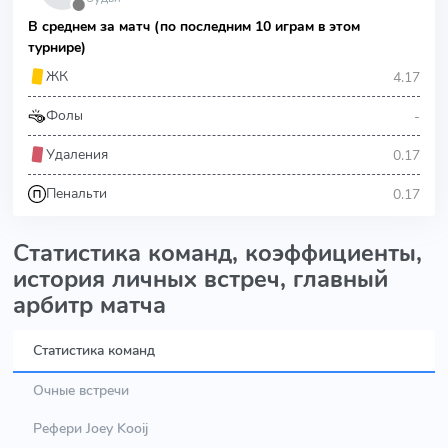
⬤
В среднем за матч (по последним 10 играм в этом
турнире)
4.17
ЖК
-
Фолы
0.17
Удаления
0.17
Пенальти
Статистика команд, коэффициенты,
история личных встреч, главный
арбитр матча
Статистика команд
Очные встречи
Рефери Joey Kooij