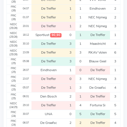
(26)
FRIC
De Treffer
1
1
Eindhoven
2
04.07
(26)
FRIC
De Treffer
1
1
NEC Nijmeg
2
01.07
(26)
NEDC
De Treffer
1
2
NEC Nijmeg
3
20.01
(25/26)
NEDC
Sportlust
0
1
De Treffer
1
90,90
18.12
(25/26)
NEDC
De Treffer
3
1
Maastricht
4
30.10
(25/26)
NEDC
De Treffer
3
3
RKAV Volen
6
23.09
(25/26)
FRIC
De Treffer
3
0
Blauw Geel
3
05.08
(25)
FRIC
Eindhoven
1
0
De Treffer
1
26.07
(25)
FRIC
De Treffer
0
3
NEC Nijmeg
3
23.07
(25)
FRIC
De Treffer
1
3
De Graafsc
4
05.07
(25)
FRIC
Den Bosch
2
1
De Treffer
3
06.01
(25)
NEDC
De Treffer
1
4
Fortuna Si
5
29.10
(24/25)
FRIC
UNA
0
5
De Treffer
5
30.07
(24)
FRIC
De Graafsc
2
2
De Treffer
4
06.07
(24)