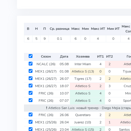
Макс
В
Н
П
Ср. разница
Макс
Мин
Макс ИТ
Мин ИТ
Со
6
5
9
0.1
6
0
4
0
4
Сезон
Дата
Хозяева
ИТ
1
ИТ
2
Го
NCALC
(26)
05.08
Inter Miam
4
2
Atle
MEX1
(26/27)
01.08
Atletico S
(13)
0
0
Tiju
MEX1
(26/27)
26.07
Tigres
(17)
2
2
Atleti
MEX1
(26/27)
18.07
Atletico S
2
3
Cruz
FRIC
(26)
10.07
Atletico S
4
0
Min
FRIC
(26)
07.07
Atletico S
4
0
Spor
❗️ Atletico San Luis: новый тренер - Diego Mejia
(стар
FRIC
(26)
26.06
Queretaro
2
2
Atle
MEX1
(25/26)
26.04
Juarez
(10)
2
1
Atleti
MEX1
(25/26)
23.04
Atletico S
(15)
2
0
Santos