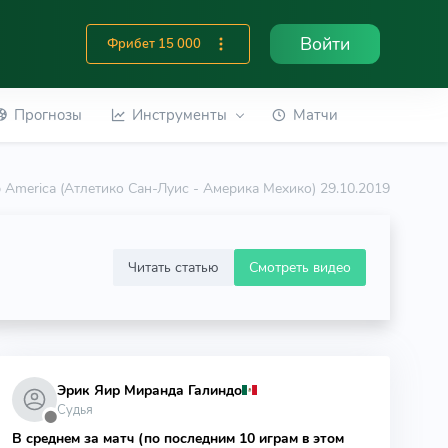
Войти
Фрибет 15 000
Прогнозы
Инструменты
Матчи
lub America (Атлетико Сан-Луис - Америка Мехико) 29.10.2019
Читать статью
Смотреть видео
Эрик Яир Миранда Галиндо
Судья
⬤
В среднем за матч (по последним 10 играм в этом