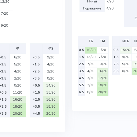
Ничья
7/20
12/20
Поражение
4/20
7/20
С
9/20
ТБ
ТМ
ИТБ
И
Ф
Ф2
0.5
19/20
1/20
0.5
15/20
5
1.5
13/20
7/20
1.5
9/20
11
-0.5
6/20
-0.5
9/20
2.5
7/20
13/20
2.5
5/20
15
-1.5
5/20
-1.5
4/20
3.5
4/20
16/20
3.5
0/20
20
-2.5
4/20
-2.5
2/20
4.5
3/20
17/20
-3.5
2/20
-3.5
0/20
5.5
2/20
18/20
-4.5
0/20
+0.5
14/20
6.5
0/20
20/20
+0.5
11/20
+1.5
15/20
+1.5
16/20
+2.5
16/20
+2.5
18/20
+3.5
18/20
+3.5
20/20
+4.5
20/20