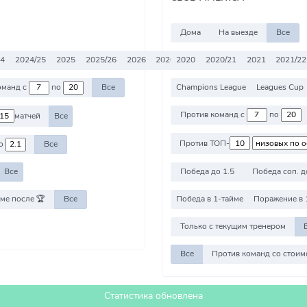
Дома
На выезде
Все
24
2024/25
2025
2025/26
2026
2026/27
2020
Все
2020/21
2021
2021/22
Champions League
Leagues Cup
Против команд с
по
Все
Против команд с
по
матчей
Все
Против ТОП-
о
Все
Победа до 1.5
Победа соп. д
Все
ме после 🏆
Все
Победа в 1-тайме
Поражение в 
Только с текущим тренером
Все
Статистика обновлена