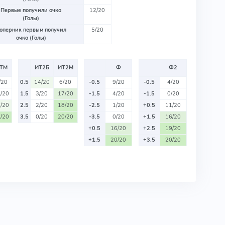
Первые получили очко
12/20
(Голы)
оперник первым получил
5/20
очко (Голы)
ТМ
ИТ2Б
ИТ2М
Ф
Ф2
/20
0.5
14/20
6/20
-0.5
9/20
-0.5
4/20
/20
1.5
3/20
17/20
-1.5
4/20
-1.5
0/20
/20
2.5
2/20
18/20
-2.5
1/20
+0.5
11/20
/20
3.5
0/20
20/20
-3.5
0/20
+1.5
16/20
+0.5
16/20
+2.5
19/20
+1.5
20/20
+3.5
20/20