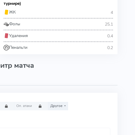
турнире)
4
ЖК
25.1
Фолы
0.4
Удаления
0.2
Пенальти
итр матча
Оп. атаки
Другое