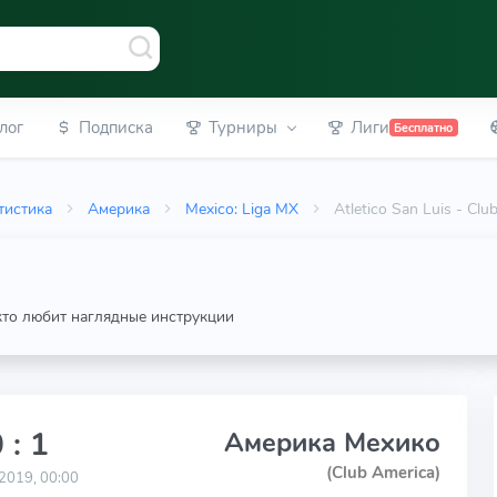
лог
Подписка
Турниры
Лиги
Бесплатно
тистика
Америка
Mexico: Liga MX
Atletico San Luis - C
 кто любит наглядные инструкции
 : 1
Америка Мехико
(Club America)
2019, 00:00