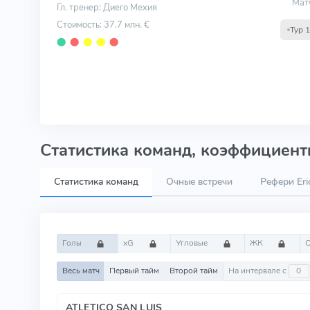
Мат
Гл. тренер: Диего Мехия
Стоимость: 37.7 млн. €
Тур 
⬤
⬤
⬤
⬤
⬤
Статистика команд, коэффициенты
Статистика команд
Очные встречи
Рефери Eric
Голы
xG
Угловые
ЖК
Весь матч
Первый тайм
Второй тайм
На интервале с
ATLETICO SAN LUIS