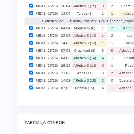
MEX1
(25/26)
18.04
Atletico S
(15)
0
2
Unam 
MEX1
(25/26)
13.04
Toluca
(1)
1
1
Atleti
❗️ Atletico San Luis: новый тренер - Raul Chabrand
(стары
MEX1
(25/26)
04.04
Monterrey
(6)
1
2
Atleti
MEX1
(25/26)
22.03
Atletico S
(14)
1
2
Leo
MEX1
(25/26)
14.03
Atletico S
(13)
1
1
Pach
MEX1
(25/26)
07.03
Cruz Azul
(2)
3
0
Atletico 
MEX1
(25/26)
04.03
Atletico S
(14)
4
1
Mazat
MEX1
(25/26)
28.02
Atletico S
(14)
0
1
Pueb
MEX1
(25/26)
21.02
Atlas
(11)
3
2
Atletico 
MEX1
(25/26)
14.02
Atletico S
(15)
3
0
Queretar
MEX1
(25/26)
07.02
Necaxa
(15)
4
1
Atletico 
ТАБЛИЦА СТАВОК