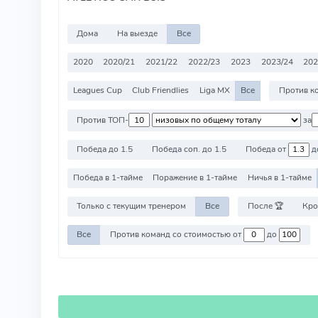
Дома
На выезде
Все
2020
2020/21
2021/22
2022/23
2023
2023/24
20
Leagues Cup
Club Friendlies
Liga MX
Все
Против ТОП-
за
Победа до 1.5
Победа соп. до 1.5
Победа от
д
Победа в 1-тайме
Поражение в 1-тайме
Ничья в 1-тайме
Только с текущим тренером
Все
После 🏆
Кро
Все
Против команд со стоимостью от
до