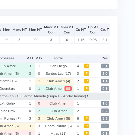
Макс ИТ
Мин ИТ
Ср ИТ
с
Мин
Макс ИТ
Мин ИТ
Ср ИТ
Ср. Т
Соп
Соп
Соп
0
3
0
3
0
1.45
0.95
2.4
Хозяева
ИТ
1
ИТ
2
Гости
Т
Рез.
Club Ameri
3
1
San Diego
4
Р
3:1
ub Ameri
(8)
3
0
Santos Lag
(17)
3
Р
3:0
tlante
(15)
1
1
Club Ameri
(4)
2
Р
1:1
Queretaro
0
1
Club Ameri
1
88
Р
0:1
ый тренер - Guillermo Almada
(старый - Andre Jardine)
❗️
L.A. Galax
1
0
Club Ameri
1
1:0
Jaiba Brav
0
2
Club Ameri
2
0:2
am Pumas
(7)
3
3
Club Ameri
(5)
6
Р
3:3
ub Ameri
(5)
3
3
Unam Pumas
(6)
6
Р
3:3
ub Ameri
(5)
0
1
Atlas
(11)
1
Р
0:1