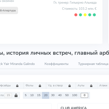
ч окончен
Гл. тренер: Гильермо Альмада
Стоимость: 103.2 млн. €
16
Апертура
⬤
⬤
⬤
⬤
⬤
, история личных встреч, главный арб
k Yair Miranda Galindo
Коэффициенты
Турнирная таблица
Офсайды
Фолы
Уд. в створ
Ауты
Атаки
по
5
10
15
20
30
40
50
100
CLUB AMERICA