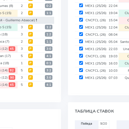
Pumas
(8)
2
MEX1
(25/26)
22.04
Р
0:2
co S
(15)
2
MEX1
(25/26)
19.04
Cl
Р
1:1
й - Guillermo Abascal)
❗️
CNCFCL
(26)
15.04
co S
(15)
3
Р
1:2
MEX1
(25/26)
12.04
Cl
n
(18)
3
Р
1:2
CNCFCL
(26)
08.04
uca
(7)
2
Р
1:1
MEX1
(25/26)
05.04
Sant
S
(12)
3
45
Р
3:0
MEX1
(25/26)
22.03
Un
lan
(17)
5
Р
4:1
CNCFCL
(26)
19.03
la
(18)
1
Р
0:1
MEX1
(25/26)
16.03
Cl
S
(14)
5
82
Р
3:2
CNCFCL
(26)
10.03
o
(12)
3
90
Р
3:0
MEX1
(25/26)
07.03
Qu
S
(14)
5
45
Р
4:1
ТАБЛИЦА СТАВОК
Победа
9/20