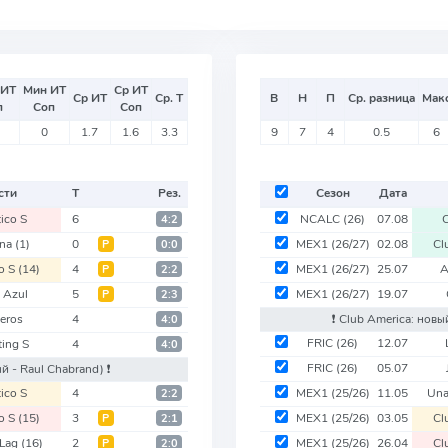
 ИТ
Мин ИТ
Ср ИТ
Ср ИТ
Ср. Т
В
Н
П
Ср. разница
Мак
п
Соп
Соп
0
1.7
1.6
3.3
9
7
4
0.5
6
сти
Т
Рез.
Сезон
Дата
tico S
6
NCALC
(26)
07.08
4:2
ana
(1)
0
MEX1
(26/27)
02.08
Cl
Р
0:0
co S
(14)
4
MEX1
(26/27)
25.07
A
Р
2:2
 Azul
5
MEX1
(26/27)
19.07
Р
2:3
eros
4
❗️ Club America: нов
4:0
FRIC
(26)
12.07
ting S
4
4:0
FRIC
(26)
05.07
ый - Raul Chabrand)
❗️
tico S
4
MEX1
(25/26)
11.05
Un
2:2
co S
(15)
3
MEX1
(25/26)
03.05
Cl
Р
2:1
 Lag
(16)
2
MEX1
(25/26)
26.04
Cl
Р
2:0