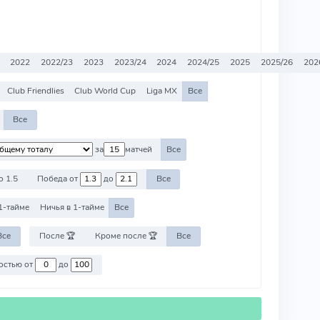
2022
2022/23
2023
2023/24
2024
2024/25
2025
2025/26
202
Club Friendlies
Club World Cup
Liga MX
Все
Все
за
матчей
Все
о 1.5
Победа от
до
Все
1-тайме
Ничья в 1-тайме
Все
Все
После 🏆
Кроме после 🏆
Все
Против команд со стоимостью от
до