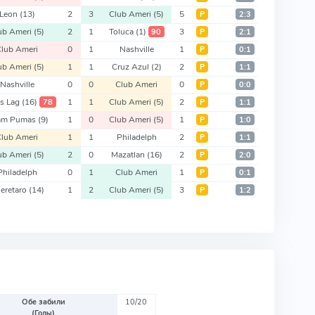
Leon
(13)
2
3
Club Ameri
(5)
5
Р
2:3
ub Ameri
(5)
2
1
Toluca
(1)
3
90
Р
2:1
Club Ameri
0
1
Nashville
1
Р
0:1
ub Ameri
(5)
1
1
Cruz Azul
(2)
2
Р
1:1
Nashville
0
0
Club Ameri
0
Р
0:0
os Lag
(16)
1
1
Club Ameri
(5)
2
78
Р
1:1
am Pumas
(9)
1
0
Club Ameri
(5)
1
Р
1:0
Club Ameri
1
1
Philadelph
2
Р
1:1
ub Ameri
(5)
2
0
Mazatlan
(16)
2
Р
2:0
Philadelph
0
1
Club Ameri
1
Р
0:1
eretaro
(14)
1
2
Club Ameri
(5)
3
Р
1:2
Обе забили
10/20
(Голы)