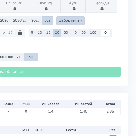
Пенальти
Своб. уд.
Ауты
Офсайды
2026
2026/27
2027
Все
Выбор лиги
по
5
10
15
20
30
40
50
100
 больше 1.7)
Все
ика обновлена
Макс
Мин
ИТ хозяев
ИТ гостей
Тотал
7
0
1.4
1.45
2.85
ИТ
1
ИТ
2
Гости
Т
Рез.