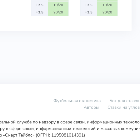
+2.5
19/20
+2.5
19/20
+3.5
20/20
+3.5
20/20
Футбольная статистика
Бот для ставок
Авторы
Ставки на угло
еральной службе по надзору в сфере связи, информационных технол
у в сфере связи, информационных технологий и массовых коммуник
ю «Смарт Тейблс» (ОГРН: 1195081014391)