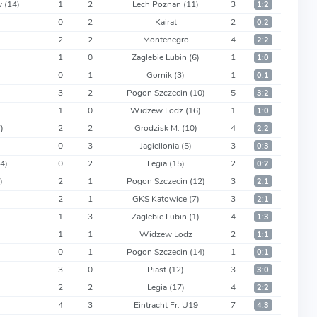
w
(14)
1
2
Lech Poznan
(11)
3
1:2
0
2
Kairat
2
0:2
2
2
Montenegro
4
2:2
1
0
Zaglebie Lubin
(6)
1
1:0
0
1
Gornik
(3)
1
0:1
3
2
Pogon Szczecin
(10)
5
3:2
1
0
Widzew Lodz
(16)
1
1:0
)
2
2
Grodzisk M.
(10)
4
2:2
0
3
Jagiellonia
(5)
3
0:3
14)
0
2
Legia
(15)
2
0:2
)
2
1
Pogon Szczecin
(12)
3
2:1
2
1
GKS Katowice
(7)
3
2:1
1
3
Zaglebie Lubin
(1)
4
1:3
1
1
Widzew Lodz
2
1:1
0
1
Pogon Szczecin
(14)
1
0:1
3
0
Piast
(12)
3
3:0
2
2
Legia
(17)
4
2:2
4
3
Eintracht Fr. U19
7
4:3