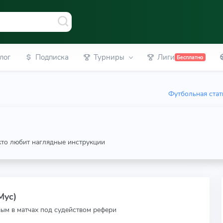
лог
Подписка
Турниры
Лиги
Бесплатно
Футбольная стат
 кто любит наглядные инструкции
Myc)
вым в матчах под судейством рефери