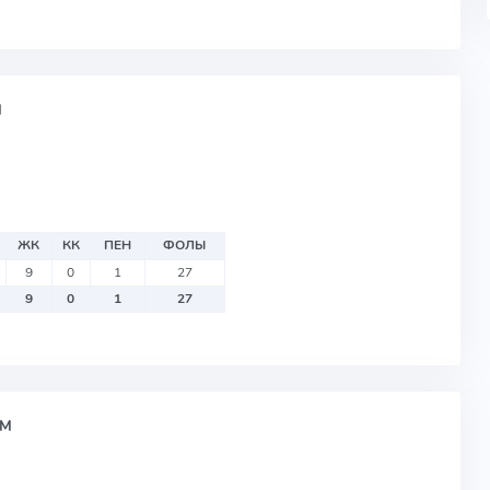
М
ЖК
КК
ПЕН
ФОЛЫ
9
0
1
27
9
0
1
27
АМ