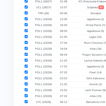
POL1 (26/27)
01.08
KS Wieczysta Krako
UCL (26/27)
15.07
Sutjeska
80
FRII (26)
05.06
Slovakia
POL1 (25/26)
23.05
Jagiellonia
(2)
POL1 (25/26)
16.05
Wisla Plock
(7)
POL1 (25/26)
09.05
Jagiellonia
(5)
POL1 (25/26)
01.05
Legia
(15)
POL2 (25/26)
27.04
Ruch Chorzow
(7
POL1 (25/26)
19.04
Arka
(16)
POL1 (25/26)
06.04
Pogon Szczecin
(
POL1 (25/26)
21.03
Lechia Gdansk
(9
POL1 (25/26)
17.03
Jagiellonia
(3)
POL1 (25/26)
07.03
Piast
(14)
POLC (25/26)
03.03
GKS Katowice
POL1 (25/26)
21.02
Gornik
(2)
POL1 (25/26)
15.02
Lech Poznan
(9)
POL1 (25/26)
07.02
Arka
(15)
UYL (25/26)
09.12
Barcelona U19