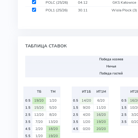
POLC (25/26)
04.12
GKS Katowice
POL1 (25/26)
30.11
Wisla Plock
(3)
ТАБЛИЦА СТАВОК
Победа хозяев
Ничья
Победа гостей
ТБ
ТМ
ИТ1Б
ИТ1М
ИТ2
0.5
19/20
1/20
0.5
14/20
6/20
0.5
16/2
1.5
15/20
5/20
1.5
9/20
11/20
1.5
10/2
2.5
12/20
8/20
2.5
4/20
16/20
2.5
3/2
3.5
7/20
13/20
3.5
1/20
19/20
3.5
0/2
4.5
2/20
18/20
4.5
0/20
20/20
5.5
1/20
19/20