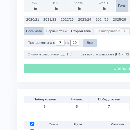
ЖК
КК
Карты
Фолы
Голы
2020/21
2021/22
2022/23
2023/24
2024/25
2025/26
Весь матч
Первый тайм
Второй тайм
На интервале с
Против команд с
по
Все
С явным фаворитом (до 1.5)
Без явного фаворита (П1 и П2
Статист
Побед хозяев
Ничьих
Побед гостей
8
5
7
Сезон
Дата
Хозяева