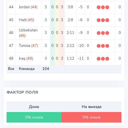
44
Jordan
(44)
3
0
0
3
3:8
-5
0
⬤
⬤
⬤
0
3
45
Haiti
(45)
3
0
0
3
2:8
-6
0
⬤
⬤
⬤
0
3
Uzbekistan
46
3
0
0
3
2:11
-9
0
⬤
⬤
⬤
0
4
(46)
47
Tunisia
(47)
3
0
0
3
2:12
-10
0
⬤
⬤
⬤
0
4
48
Iraq
(48)
3
0
0
3
1:12
-11
0
⬤
⬤
⬤
0
4
Все
Команда
104
ФАКТОР ПОЛЯ
Дома
На выезде
0% очков
0% очков