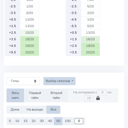
-2.5
1/20
-2.5
5/20
-3.5
0/20
-3.5
2/20
+0.5
12/20
-4.5
1/20
+1.5
13/20
-5.5
0/20
+2.5
15/20
+0.5
13/20
+3.5
18/20
+1.5
16/20
+4.5
19/20
+2.5
19/20
+5.5
20/20
+3.5
20/20
Выбор сезонов
На интервале с
по
Весь
Первый
Второй
матч
тайм
тайм
Дома
На выезде
Все
5
10
15
20
30
40
50
100