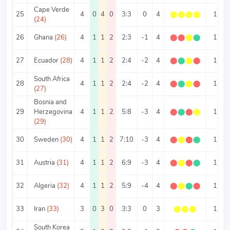
Cape Verde
25
4
0
4
0
3:3
0
4
⬤
⬤
⬤
⬤
1
(24)
26
Ghana
(26)
4
1
1
2
2:3
-1
4
⬤
⬤
⬤
⬤
1
1
27
Ecuador
(28)
4
1
1
2
2:4
-2
4
⬤
⬤
⬤
⬤
1
South Africa
28
4
1
1
2
2:4
-2
4
⬤
⬤
⬤
⬤
1
(27)
Bosnia and
29
Herzegovina
4
1
1
2
5:8
-3
4
⬤
⬤
⬤
⬤
1
3
(29)
30
Sweden
(30)
4
1
1
2
7:10
-3
4
⬤
⬤
⬤
⬤
1
4
31
Austria
(31)
4
1
1
2
6:9
-3
4
⬤
⬤
⬤
⬤
1
3
32
Algeria
(32)
4
1
1
2
5:9
-4
4
⬤
⬤
⬤
⬤
1
33
Iran
(33)
3
0
3
0
3:3
0
3
⬤
⬤
⬤
1
South Korea