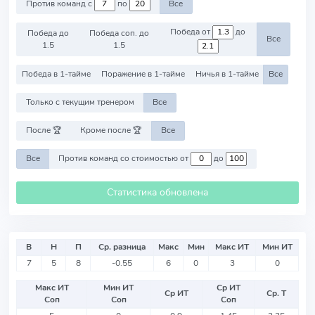
Против команд с
по
Все
Победа от
до
Победа до
Победа соп. до
Все
1.5
1.5
Победа в 1-тайме
Поражение в 1-тайме
Ничья в 1-тайме
Все
Только с текущим тренером
Все
После 🏆
Кроме после 🏆
Все
Все
Против команд со стоимостью от
до
Статистика обновлена
В
Н
П
Ср. разница
Макс
Мин
Макс ИТ
Мин ИТ
7
5
8
-0.55
6
0
3
0
Макс ИТ
Мин ИТ
Ср ИТ
Ср ИТ
Ср. Т
Соп
Соп
Соп