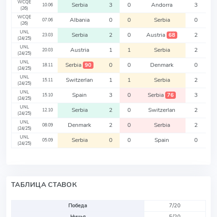
WCQE
Serbia
3
0
Andorra
3
10.06
(26)
WCQE
Albania
0
0
Serbia
0
07.06
(26)
UNL
Serbia
2
0
Austria
2
68
23.03
(24/25)
UNL
Austria
1
1
Serbia
2
20.03
(24/25)
UNL
Serbia
0
0
Denmark
0
90
18.11
(24/25)
UNL
Switzerlan
1
1
Serbia
2
15.11
(24/25)
UNL
Spain
3
0
Serbia
3
76
15.10
(24/25)
UNL
Serbia
2
0
Switzerlan
2
12.10
(24/25)
UNL
Denmark
2
0
Serbia
2
08.09
(24/25)
UNL
Serbia
0
0
Spain
0
05.09
(24/25)
ТАБЛИЦА СТАВОК
Победа
7/20
Ничья
5/20