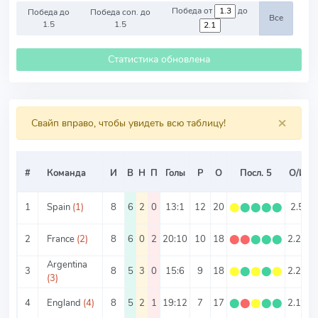
Победа от
до
Победа до
Победа соп. до
Все
1.5
1.5
Статистика обновлена
×
Свайп вправо, чтобы увидеть всю таблицу!
#
Команда
И
В
Н
П
Голы
Р
О
Посл. 5
О/И
1
Spain
(1)
8
6
2
0
13:1
12
20
⬤
⬤
⬤
⬤
⬤
2.5
1
2
France
(2)
8
6
0
2
20:10
10
18
⬤
⬤
⬤
⬤
⬤
2.25
3
Argentina
3
8
5
3
0
15:6
9
18
⬤
⬤
⬤
⬤
⬤
2.25
2
(3)
4
England
(4)
8
5
2
1
19:12
7
17
⬤
⬤
⬤
⬤
⬤
2.13
3