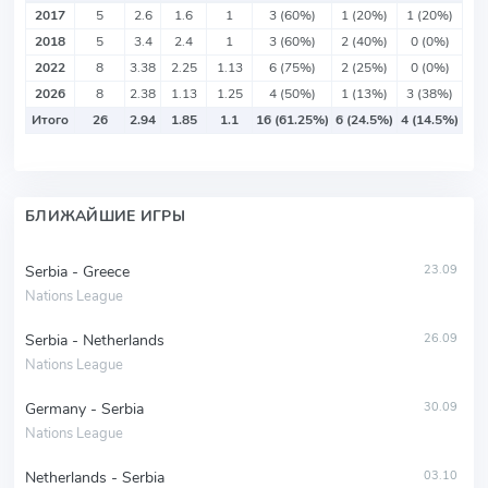
2017
5
2.6
1.6
1
3 (60%)
1 (20%)
1 (20%)
2018
5
3.4
2.4
1
3 (60%)
2 (40%)
0 (0%)
2022
8
3.38
2.25
1.13
6 (75%)
2 (25%)
0 (0%)
2026
8
2.38
1.13
1.25
4 (50%)
1 (13%)
3 (38%)
Итого
26
2.94
1.85
1.1
16 (61.25%)
6 (24.5%)
4 (14.5%)
БЛИЖАЙШИЕ ИГРЫ
Serbia - Greece
23.09
Nations League
Serbia - Netherlands
26.09
Nations League
Germany - Serbia
30.09
Nations League
Netherlands - Serbia
03.10