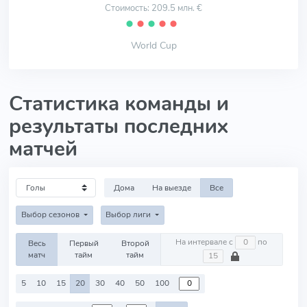
Стоимость: 209.5 млн. €
⬤
⬤
⬤
⬤
⬤
World Cup
Статистика команды и
результаты последних
матчей
Дома
На выезде
Все
Выбор сезонов
Выбор лиги
На интервале с
по
Весь
Первый
Второй
матч
тайм
тайм
5
10
15
20
30
40
50
100