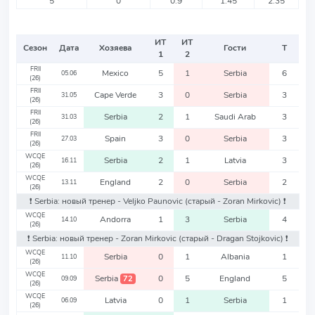
5
0
0.9
1.45
2.35
ИТ
ИТ
Сезон
Дата
Хозяева
Гости
Т
1
2
FRII
Mexico
5
1
Serbia
6
05.06
(26)
FRII
Cape Verde
3
0
Serbia
3
31.05
(26)
FRII
Serbia
2
1
Saudi Arab
3
31.03
(26)
FRII
Spain
3
0
Serbia
3
27.03
(26)
WCQE
Serbia
2
1
Latvia
3
16.11
(26)
WCQE
England
2
0
Serbia
2
13.11
(26)
❗️ Serbia: новый тренер - Veljko Paunovic
(старый - Zoran Mirkovic)
❗️
WCQE
Andorra
1
3
Serbia
4
14.10
(26)
❗️ Serbia: новый тренер - Zoran Mirkovic
(старый - Dragan Stojkovic)
❗️
WCQE
Serbia
0
1
Albania
1
11.10
(26)
WCQE
Serbia
0
5
England
5
72
09.09
(26)
WCQE
Latvia
0
1
Serbia
1
06.09
(26)