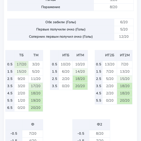
Поражение
8/20
Обе забили (Голы)
6/20
Первые получили очко (Голы)
5/20
Соперник первым получил очко (Голы)
12/20
ТБ
ТМ
ИТБ
ИТМ
ИТ2Б
ИТ2М
0.5
17/20
3/20
0.5
10/20
10/20
0.5
13/20
7/20
1.5
15/20
5/20
1.5
6/20
14/20
1.5
7/20
13/20
2.5
9/20
11/20
2.5
2/20
18/20
2.5
5/20
15/20
3.5
3/20
17/20
3.5
0/20
20/20
3.5
2/20
18/20
4.5
2/20
18/20
4.5
2/20
18/20
5.5
1/20
19/20
5.5
0/20
20/20
6.5
0/20
20/20
Ф
Ф2
-0.5
7/20
-0.5
8/20
-1.5
4/20
-1.5
7/20