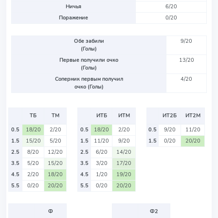
Ничья
6/20
Поражение
0/20
Обе забили
9/20
(Голы)
Первые получили очко
13/20
(Голы)
Соперник первым получил
4/20
очко (Голы)
ТБ
ТМ
ИТБ
ИТМ
ИТ2Б
ИТ2М
0.5
18/20
2/20
0.5
18/20
2/20
0.5
9/20
11/20
1.5
15/20
5/20
1.5
11/20
9/20
1.5
0/20
20/20
2.5
8/20
12/20
2.5
6/20
14/20
3.5
5/20
15/20
3.5
3/20
17/20
4.5
2/20
18/20
4.5
1/20
19/20
5.5
0/20
20/20
5.5
0/20
20/20
Ф
Ф2