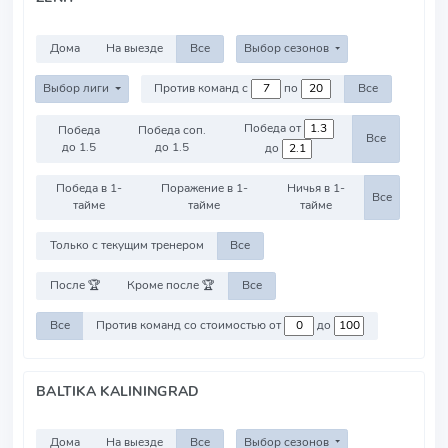
Дома
На выезде
Все
Выбор сезонов
Выбор лиги
Против команд с
по
Все
Победа от
Победа
Победа соп.
Все
до 1.5
до 1.5
до
Победа в 1-
Поражение в 1-
Ничья в 1-
Все
тайме
тайме
тайме
Только с текущим тренером
Все
После 🏆
Кроме после 🏆
Все
Все
Против команд со стоимостью от
до
BALTIKA KALININGRAD
Дома
На выезде
Все
Выбор сезонов