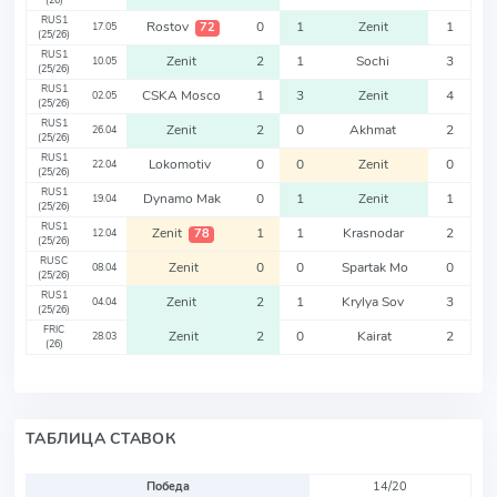
(26)
RUS1
Rostov
0
1
Zenit
1
72
17.05
(25/26)
RUS1
Zenit
2
1
Sochi
3
10.05
(25/26)
RUS1
CSKA Mosco
1
3
Zenit
4
02.05
(25/26)
RUS1
Zenit
2
0
Akhmat
2
26.04
(25/26)
RUS1
Lokomotiv
0
0
Zenit
0
22.04
(25/26)
RUS1
Dynamo Mak
0
1
Zenit
1
19.04
(25/26)
RUS1
Zenit
1
1
Krasnodar
2
78
12.04
(25/26)
RUSC
Zenit
0
0
Spartak Mo
0
08.04
(25/26)
RUS1
Zenit
2
1
Krylya Sov
3
04.04
(25/26)
FRIC
Zenit
2
0
Kairat
2
28.03
(26)
ТАБЛИЦА СТАВОК
Победа
14/20