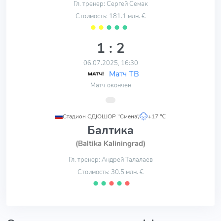
Гл. тренер: Сергей Семак
Стоимость: 181.1 млн. €
⬤
⬤
⬤
⬤
⬤
1 : 2
06.07.2025, 16:30
Матч ТВ
Матч окончен
Стадион СДЮШОР "Смена"
,
+17 ℃
Балтика
(Baltika Kaliningrad)
Гл. тренер: Андрей Талалаев
Стоимость: 30.5 млн. €
⬤
⬤
⬤
⬤
⬤