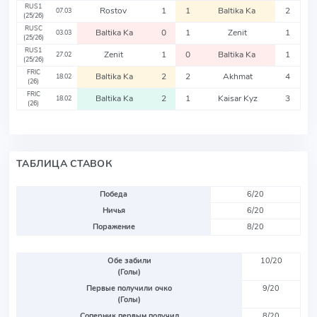
RUS1
Rostov
1
1
Baltika Ka
2
07.03
(25/26)
RUSC
Baltika Ka
0
1
Zenit
1
03.03
(25/26)
RUS1
Zenit
1
0
Baltika Ka
1
27.02
(25/26)
FRIC
Baltika Ka
2
2
Akhmat
4
18.02
(26)
FRIC
Baltika Ka
2
1
Kaisar Kyz
3
18.02
(26)
ТАБЛИЦА СТАВОК
Победа
6/20
Ничья
6/20
Поражение
8/20
Обе забили
10/20
(Голы)
Первые получили очко
9/20
(Голы)
Соперник первым получил
8/20