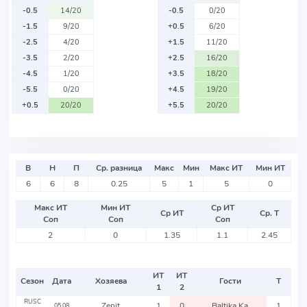
-0.5
14/20
-0.5
0/20
-1.5
9/20
+0.5
6/20
-2.5
4/20
+1.5
11/20
-3.5
2/20
+2.5
16/20
-4.5
1/20
+3.5
18/20
-5.5
0/20
+4.5
19/20
+0.5
20/20
+5.5
20/20
В
Н
П
Ср. разница
Макс
Мин
Макс ИТ
Мин ИТ
6
6
8
0.25
5
1
5
0
Макс ИТ
Мин ИТ
Ср ИТ
Ср ИТ
Ср. Т
Соп
Соп
Соп
2
0
1.35
1.1
2.45
ИТ
ИТ
Сезон
Дата
Хозяева
Гости
Т
1
2
RUSC
Zenit
1
0
Baltika Ka
1
05.08