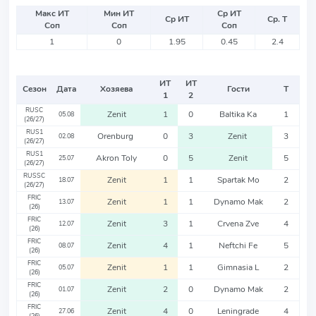
Макс ИТ
Мин ИТ
Ср ИТ
Ср ИТ
Ср. Т
Соп
Соп
Соп
1
0
1.95
0.45
2.4
ИТ
ИТ
Сезон
Дата
Хозяева
Гости
Т
1
2
RUSC
Zenit
1
0
Baltika Ka
1
05.08
(26/27)
RUS1
Orenburg
0
3
Zenit
3
02.08
(26/27)
RUS1
Akron Toly
0
5
Zenit
5
25.07
(26/27)
RUSSC
Zenit
1
1
Spartak Mo
2
18.07
(26/27)
FRIC
Zenit
1
1
Dynamo Mak
2
13.07
(26)
FRIC
Zenit
3
1
Crvena Zve
4
12.07
(26)
FRIC
Zenit
4
1
Neftchi Fe
5
08.07
(26)
FRIC
Zenit
1
1
Gimnasia L
2
05.07
(26)
FRIC
Zenit
2
0
Dynamo Mak
2
01.07
(26)
FRIC
Zenit
4
0
Leningrade
4
27.06