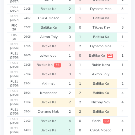
(26/27)
RUS1
Baltika Ka
2
1
Dynamo Mos
3
01.08
(26/27)
RUS1
CSKA Mosco
2
1
Baltika Ka
3
24.07
(26/27)
FRIC
Baltika Ka
5
0
Tikves Kav
5
07.07
(26)
FRIC
Akron Toly
0
1
Baltika Ka
1
26.06
(26)
RUS1
Baltika Ka
1
2
Dynamo Mos
3
17.05
(25/26)
RUS1
Lokomotiv
1
0
Baltika Ka
1
12
10.05
(25/26)
RUS1
Baltika Ka
0
1
Rubin Kaza
1
76
02.05
(25/26)
RUS1
Baltika Ka
0
1
Akron Toly
1
27.04
(25/26)
RUS1
Akhmat
1
1
Baltika Ka
2
23.04
(25/26)
RUS1
Krasnodar
2
2
Baltika Ka
4
19.04
(25/26)
RUS1
Baltika Ka
2
2
Nizhny Nov
4
11.04
(25/26)
RUS1
Dynamo Mak
2
2
Baltika Ka
4
05.04
(25/26)
RUS1
Baltika Ka
4
0
Sochi
4
90
21.03
(25/26)
RUS1
Baltika Ka
1
0
CSKA Mosco
1
14.03
(25/26)