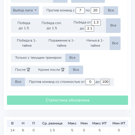
Выбор лиги
Против команд с
по
Все
Победа от
Победа
Победа соп.
Все
до 1.5
до 1.5
до
Победа в 1-
Поражение в 1-
Ничья в 1-
Все
тайме
тайме
тайме
Только с текущим тренером
Все
После 🏆
Кроме после 🏆
Все
Все
Против команд со стоимостью от
до
Статистика обновлена
В
Н
П
Ср. разница
Макс
Мин
Макс ИТ
Мин ИТ
14
6
0
1.5
5
0
5
0