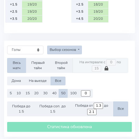
+1.5
19/20
+2.5
18/20
+2.5
19/20
+3.5
19/20
+3.5
20/20
+4.5
20/20
Выбор сезонов
На интервале с
по
Весь
Первый
Второй
матч
тайм
тайм
Дома
На выезде
Все
5
10
15
20
30
40
50
100
Победа от
до
Победа до
Победа соп. до
Все
1.5
1.5
Статистика обновлена