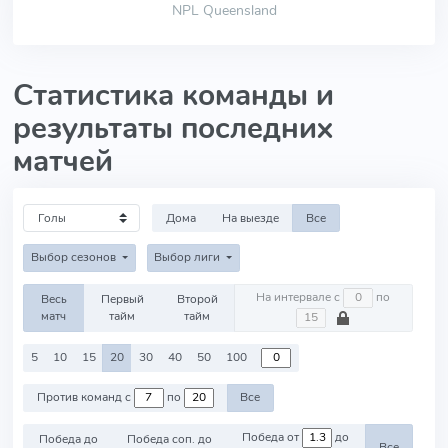
NPL Queensland
Статистика команды и
результаты последних
матчей
Дома
На выезде
Все
Выбор сезонов
Выбор лиги
На интервале с
по
Весь
Первый
Второй
матч
тайм
тайм
5
10
15
20
30
40
50
100
Против команд с
по
Все
Победа от
до
Победа до
Победа соп. до
Все