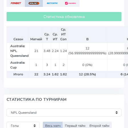
Статистика обновлена
Ср.
Ср.
Ср.
ИТ
Сезон
Матчей
Т
ИТ
Соп
В
Australia:
12
NPL
21
3.48
2.24
1.24
(56.99999999999999%)
(28.999999
Queensland
Australia:
1
3
1
2
0 (0%)
0 
Cup
Итого
22
3.24
1.62
1.62
12 (28.5%)
6 (1
СТАТИСТИКА ПО ТУРНИРАМ
Весь матч
Первый тайм
Второй тайм