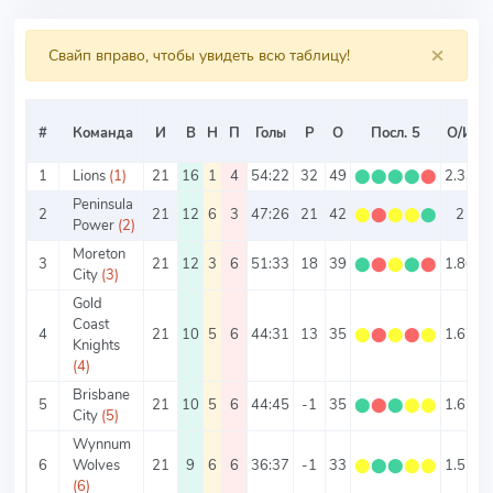
×
Свайп вправо, чтобы увидеть всю таблицу!
#
Команда
И
В
Н
П
Голы
Р
О
Посл. 5
О/И
1
Lions
(1)
21
16
1
4
54:22
32
49
⬤
⬤
⬤
⬤
⬤
2.33
3
Peninsula
2
21
12
6
3
47:26
21
42
⬤
⬤
⬤
⬤
⬤
2
3
Power
(2)
Moreton
3
21
12
3
6
51:33
18
39
⬤
⬤
⬤
⬤
⬤
1.86
City
(3)
Gold
Coast
4
21
10
5
6
44:31
13
35
⬤
⬤
⬤
⬤
⬤
1.67
3
Knights
(4)
Brisbane
5
21
10
5
6
44:45
-1
35
⬤
⬤
⬤
⬤
⬤
1.67
4
City
(5)
Wynnum
6
Wolves
21
9
6
6
36:37
-1
33
⬤
⬤
⬤
⬤
⬤
1.57
3
(6)