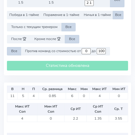
1.5
1.5
Победа в 1-тайме
Поражение в 1-тайме
Ничья в 1-тайме
Все
Только с текущим тренером
Все
После 🏆
Кроме после 🏆
Все
Все
Против команд со стоимостью от
до
Статистика обновлена
В
Н
П
Ср. разница
Макс
Мин
Макс ИТ
Мин ИТ
11
5
4
0.85
6
0
4
0
Макс ИТ
Мин ИТ
Ср ИТ
Ср ИТ
Ср. Т
Соп
Соп
Соп
4
0
2.2
1.35
3.55