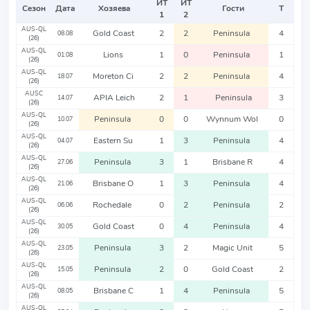
ИТ
ИТ
Сезон
Дата
Хозяева
Гости
Т
1
2
AUS-QL
Gold Coast
2
2
Peninsula
4
08.08
(26)
AUS-QL
Lions
1
0
Peninsula
1
01.08
(26)
AUS-QL
Moreton Ci
2
2
Peninsula
4
18.07
(26)
AUSC
APIA Leich
2
1
Peninsula
3
14.07
(26)
AUS-QL
Peninsula
0
0
Wynnum Wol
0
10.07
(26)
AUS-QL
Eastern Su
1
3
Peninsula
4
04.07
(26)
AUS-QL
Peninsula
3
1
Brisbane R
4
27.06
(26)
AUS-QL
Brisbane O
1
3
Peninsula
4
21.06
(26)
AUS-QL
Rochedale
0
2
Peninsula
2
06.06
(26)
AUS-QL
Gold Coast
0
4
Peninsula
4
30.05
(26)
AUS-QL
Peninsula
3
2
Magic Unit
5
23.05
(26)
AUS-QL
Peninsula
2
0
Gold Coast
2
15.05
(26)
AUS-QL
Brisbane C
1
4
Peninsula
5
08.05
(26)
AUS-QL