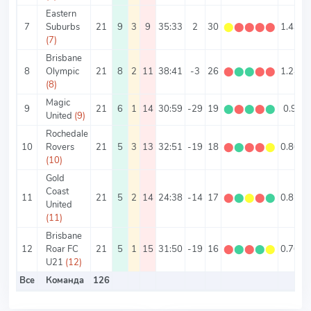
Eastern
7
Suburbs
21
9
3
9
35:33
2
30
⬤
⬤
⬤
⬤
⬤
1.43
3
(7)
Brisbane
8
Olympic
21
8
2
11
38:41
-3
26
⬤
⬤
⬤
⬤
⬤
1.24
3
(8)
Magic
9
21
6
1
14
30:59
-29
19
⬤
⬤
⬤
⬤
⬤
0.9
4
United
(9)
Rochedale
10
Rovers
21
5
3
13
32:51
-19
18
⬤
⬤
⬤
⬤
⬤
0.86
3
(10)
Gold
Coast
11
21
5
2
14
24:38
-14
17
⬤
⬤
⬤
⬤
⬤
0.81
2
United
(11)
Brisbane
12
Roar FC
21
5
1
15
31:50
-19
16
⬤
⬤
⬤
⬤
⬤
0.76
3
U21
(12)
Все
Команда
126