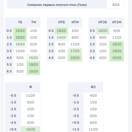
Соперник первым получил очко (Голы)
8/20
ТБ
ТМ
ИТБ
ИТМ
ИТ2Б
ИТ2М
0.5
19/20
1/20
0.5
18/20
2/20
0.5
16/20
4/20
1.5
18/20
2/20
1.5
14/20
6/20
1.5
9/20
11/20
2.5
15/20
5/20
2.5
9/20
11/20
2.5
1/20
19/20
3.5
13/20
7/20
3.5
3/20
17/20
3.5
1/20
19/20
4.5
5/20
15/20
4.5
0/20
20/20
4.5
0/20
20/20
5.5
1/20
19/20
6.5
0/20
20/20
Ф
Ф2
-0.5
11/20
-0.5
4/20
-1.5
9/20
-1.5
1/20
-2.5
2/20
-2.5
1/20
-3.5
1/20
-3.5
0/20
-4.5
0/20
+0.5
9/20
+0.5
16/20
+1.5
11/20