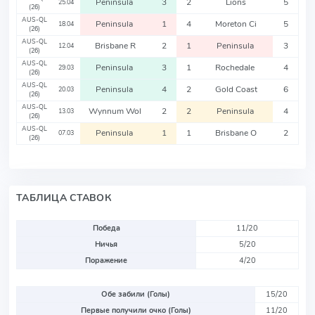
Peninsula
3
2
Lions
5
25.04
(26)
AUS-QL
Peninsula
1
4
Moreton Ci
5
18.04
(26)
AUS-QL
Brisbane R
2
1
Peninsula
3
12.04
(26)
AUS-QL
Peninsula
3
1
Rochedale
4
29.03
(26)
AUS-QL
Peninsula
4
2
Gold Coast
6
20.03
(26)
AUS-QL
Wynnum Wol
2
2
Peninsula
4
13.03
(26)
AUS-QL
Peninsula
1
1
Brisbane O
2
07.03
(26)
ТАБЛИЦА СТАВОК
Победа
11/20
Ничья
5/20
Поражение
4/20
Обе забили (Голы)
15/20
Первые получили очко (Голы)
11/20