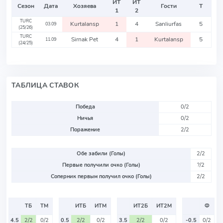
ИТ
ИТ
Сезон
Дата
Хозяева
Гости
Т
1
2
TURC
Kurtalansp
1
4
Sanliurfas
5
03.09
(25/26)
TURC
Sirnak Pet
4
1
Kurtalansp
5
11.09
(24/25)
ТАБЛИЦА СТАВОК
Победа
0/2
Ничья
0/2
Поражение
2/2
Обе забили (Голы)
2/2
Первые получили очко (Голы)
?/2
Соперник первым получил очко (Голы)
2/2
ТБ
ТМ
ИТБ
ИТМ
ИТ2Б
ИТ2М
Ф
4.5
2/2
0/2
0.5
2/2
0/2
3.5
2/2
0/2
-0.5
0/2