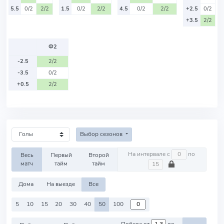
5.5
0/2
2/2
1.5
0/2
2/2
4.5
0/2
2/2
+2.5
0/2
+3.5
2/2
Ф2
-2.5
2/2
-3.5
0/2
+0.5
2/2
Выбор сезонов
На интервале с
по
Весь
Первый
Второй
матч
тайм
тайм
Дома
На выезде
Все
5
10
15
20
30
40
50
100