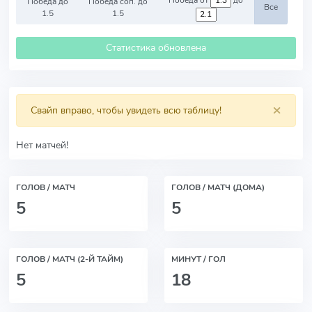
Победа от
до
Победа до
Победа соп. до
Все
1.5
1.5
Статистика обновлена
×
Свайп вправо, чтобы увидеть всю таблицу!
Нет матчей!
ГОЛОВ / МАТЧ
ГОЛОВ / МАТЧ (ДОМА)
5
5
ГОЛОВ / МАТЧ (2-Й ТАЙМ)
МИНУТ / ГОЛ
5
18