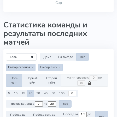
Cup
Статистика команды и
результаты последних
матчей
Дома
На выезде
Все
Выбор сезонов
Выбор лиги
На интервале с
по
Весь
Первый
Второй
матч
тайм
тайм
5
10
15
20
30
40
50
100
Против команд с
по
Все
Победа от
до
Победа до
Победа соп. до
Все