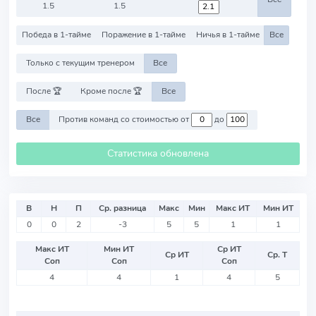
1.5
1.5
Победа в 1-тайме
Поражение в 1-тайме
Ничья в 1-тайме
Все
Только с текущим тренером
Все
После 🏆
Кроме после 🏆
Все
Все
Против команд со стоимостью от
до
Статистика обновлена
В
Н
П
Ср. разница
Макс
Мин
Макс ИТ
Мин ИТ
0
0
2
-3
5
5
1
1
Макс ИТ
Мин ИТ
Ср ИТ
Ср ИТ
Ср. Т
Соп
Соп
Соп
4
4
1
4
5