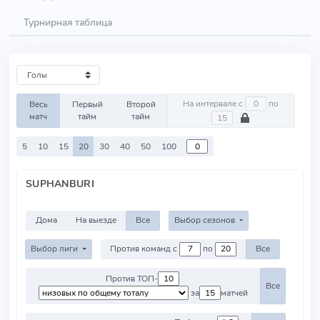
Турнирная таблица
На интервале с
по
Весь
Первый
Второй
матч
тайм
тайм
5
10
15
20
30
40
50
100
SUPHANBURI
Дома
На выезде
Все
Выбор сезонов
Выбор лиги
Против команд с
по
Все
Против ТОП-
Все
за
матчей