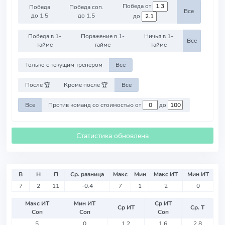
Победа от
Победа
Победа соп.
Все
до 1.5
до 1.5
до
Победа в 1-
Поражение в 1-
Ничья в 1-
Все
тайме
тайме
тайме
Только с текущим тренером
Все
После 🏆
Кроме после 🏆
Все
Все
Против команд со стоимостью от
до
Статистика обновлена
В
Н
П
Ср. разница
Макс
Мин
Макс ИТ
Мин ИТ
7
2
11
-0.4
7
1
2
0
Макс ИТ
Мин ИТ
Ср ИТ
Ср ИТ
Ср. Т
Соп
Соп
Соп
5
0
1.2
1.6
2.8