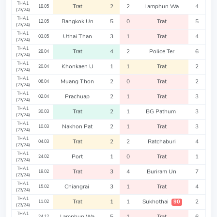
THA1
Trat
2
2
Lamphun Wa
4
18.05
(23/24)
THA1
Bangkok Un
5
0
Trat
5
12.05
(23/24)
THA1
Uthai Than
3
1
Trat
4
03.05
(23/24)
THA1
Trat
4
2
Police Ter
6
28.04
(23/24)
THA1
Khonkaen U
1
1
Trat
2
20.04
(23/24)
THA1
Muang Thon
2
0
Trat
2
06.04
(23/24)
THA1
Prachuap
2
1
Trat
3
02.04
(23/24)
THA1
Trat
2
1
BG Pathum
3
30.03
(23/24)
THA1
Nakhon Pat
2
1
Trat
3
10.03
(23/24)
THA1
Trat
2
2
Ratchaburi
4
04.03
(23/24)
THA1
Port
1
0
Trat
1
24.02
(23/24)
THA1
Trat
3
4
Buriram Un
7
18.02
(23/24)
THA1
Chiangrai
3
1
Trat
4
15.02
(23/24)
THA1
Trat
1
1
Sukhothai
2
90
11.02
(23/24)
THA1
Lamphun Wa
5
1
Trat
6
24.12