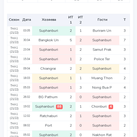
ИТ
ИТ
Сезон
Дата
Хозяева
Гости
Т
1
2
THA1
Suphanburi
2
1
Buriram Un
3
03.05
(21/22)
THA1
Bangkok Un
5
2
Suphanburi
7
30.04
(21/22)
THA1
Suphanburi
1
2
Samut Prak
3
23.04
(21/22)
THA1
Suphanburi
1
2
Police Ter
3
15.04
(21/22)
THA1
Chiangrai
2
2
Suphanburi
4
09.04
(21/22)
THA1
Suphanburi
1
1
Muang Thon
2
18.03
(21/22)
THA1
Suphanburi
1
3
Nong Bua P
4
05.03
(21/22)
THA1
BG Pathum
2
0
Suphanburi
2
26.02
(21/22)
THA1
Suphanburi
2
1
Chonburi
3
88
4
19.02
(21/22)
THA1
Ratchaburi
2
1
Suphanburi
3
12.02
(21/22)
THA1
Port
2
0
Suphanburi
2
08.02
(21/22)
THA1
Suphanburi
2
0
Nakhon Rat
2
05.02