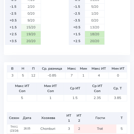
-1.5
2/20
-1.5
5/20
-2.5
0/20
-2.5
1/20
+0.5
9/20
-3.5
0/20
+1.5
15/20
+0.5
13/20
+2.5
19/20
+1.5
18/20
+3.5
20/20
+2.5
20/20
В
Н
П
Ср. разница
Макс
Мин
Макс ИТ
Мин ИТ
3
5
12
-0.85
7
1
4
0
Макс ИТ
Мин ИТ
Ср ИТ
Ср ИТ
Ср. Т
Соп
Соп
Соп
5
1
1.5
2.35
3.85
ИТ
ИТ
Сезон
Дата
Хозяева
Гости
Т
1
2
THA1
Chonburi
3
2
Trat
5
26.05
(23/24)