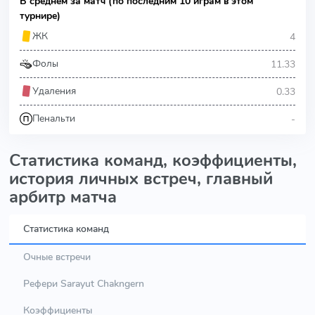
В среднем за матч (по последним 10 играм в этом
турнире)
4
ЖК
11.33
Фолы
0.33
Удаления
-
Пенальти
Статистика команд, коэффициенты,
история личных встреч, главный
арбитр матча
Статистика команд
Очные встречи
Рефери Sarayut Chakngern
Коэффициенты