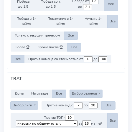
Победа от
Победа
Победа соп.
Все
до 1.5
до 1.5
до
Победа в 1-
Поражение в 1-
Ничья в 1-
Все
тайме
тайме
тайме
Только с текущим тренером
Все
После 🏆
Кроме после 🏆
Все
Все
Против команд со стоимостью от
до
TRAT
Дома
На выезде
Все
Выбор сезонов
Выбор лиги
Против команд с
по
Все
Против ТОП-
Все
за
матчей