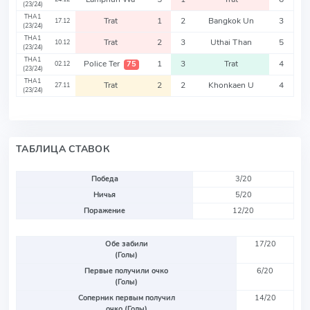
(23/24)
THA1
Trat
1
2
Bangkok Un
3
17.12
(23/24)
THA1
Trat
2
3
Uthai Than
5
10.12
(23/24)
THA1
Police Ter
1
3
Trat
4
75
02.12
(23/24)
THA1
Trat
2
2
Khonkaen U
4
27.11
(23/24)
ТАБЛИЦА СТАВОК
Победа
3/20
Ничья
5/20
Поражение
12/20
Обе забили
17/20
(Голы)
Первые получили очко
6/20
(Голы)
Соперник первым получил
14/20
очко (Голы)