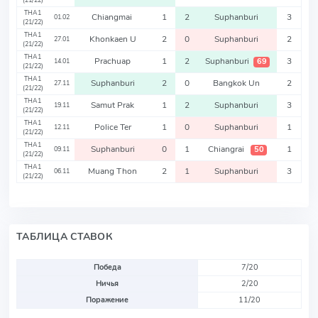
(21/22)
THA1
Chiangmai
1
2
Suphanburi
3
01.02
(21/22)
THA1
Khonkaen U
2
0
Suphanburi
2
27.01
(21/22)
THA1
Prachuap
1
2
Suphanburi
3
69
14.01
(21/22)
THA1
Suphanburi
2
0
Bangkok Un
2
27.11
(21/22)
THA1
Samut Prak
1
2
Suphanburi
3
19.11
(21/22)
THA1
Police Ter
1
0
Suphanburi
1
12.11
(21/22)
THA1
Suphanburi
0
1
Chiangrai
1
50
09.11
(21/22)
THA1
Muang Thon
2
1
Suphanburi
3
06.11
(21/22)
ТАБЛИЦА СТАВОК
Победа
7/20
Ничья
2/20
Поражение
11/20