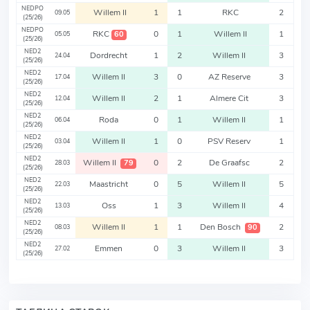
NEDPO
Willem II
1
1
RKC
2
09.05
(25/26)
NEDPO
RKC
0
1
Willem II
1
60
05.05
(25/26)
NED2
Dordrecht
1
2
Willem II
3
24.04
(25/26)
NED2
Willem II
3
0
AZ Reserve
3
17.04
(25/26)
NED2
Willem II
2
1
Almere Cit
3
12.04
(25/26)
NED2
Roda
0
1
Willem II
1
06.04
(25/26)
NED2
Willem II
1
0
PSV Reserv
1
03.04
(25/26)
NED2
Willem II
0
2
De Graafsc
2
79
28.03
(25/26)
NED2
Maastricht
0
5
Willem II
5
22.03
(25/26)
NED2
Oss
1
3
Willem II
4
13.03
(25/26)
NED2
Willem II
1
1
Den Bosch
2
90
08.03
(25/26)
NED2
Emmen
0
3
Willem II
3
27.02
(25/26)