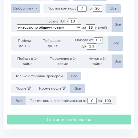
Выбор лиги
Против команд с
по
Все
Против ТОП-
Все
за
матчей
Победа от
Победа
Победа соп.
Все
до 1.5
до 1.5
до
Победа в 1-
Поражение в 1-
Ничья в 1-
Все
тайме
тайме
тайме
Только с текущим тренером
Все
После 🏆
Кроме после 🏆
Все
Все
Против команд со стоимостью от
до
Статистика обновлена