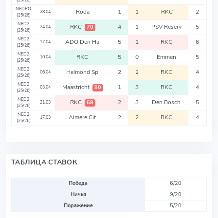
(25/26)
NEDPO
Roda
1
1
RKC
2
28.04
(25/26)
NED2
RKC
4
1
PSV Reserv
5
70
24.04
(25/26)
NED2
ADO Den Ha
5
1
RKC
6
17.04
(25/26)
NED2
RKC
5
0
Emmen
5
10.04
(25/26)
NED2
Helmond Sp
2
2
RKC
4
06.04
(25/26)
NED2
Maastricht
1
3
RKC
4
90
03.04
(25/26)
NED2
RKC
2
3
Den Bosch
5
69
21.03
(25/26)
NED2
Almere Cit
2
2
RKC
4
17.03
(25/26)
ТАБЛИЦА СТАВОК
Победа
6/20
Ничья
9/20
Поражение
5/20