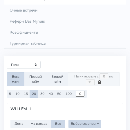
Очные встречи
Рефери Bas Nijhuis
Коэффициенты
Турнирная таблица
На интервале с
по
Весь
Первый
Второй
матч
тайм
тайм
5
10
15
20
30
40
50
100
WILLEM II
Дома
На выезде
Все
Выбор сезонов