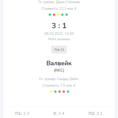
Гл. тренер: Джон Стегеман
Стоимость: 12.1 млн. €
⬤
⬤
⬤
⬤
⬤
3 : 1
06.02.2022, 13:30
Матч окончен
Тур 21
Валвейк
(RKC)
Гл. тренер: Сандер Дёйтс
Стоимость: 7.5 млн. €
⬤
⬤
⬤
⬤
⬤
П1:
2.3
Х:
3.4
П2:
3.1