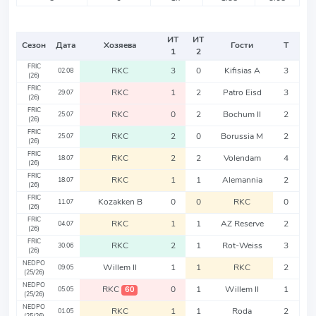
ИТ
ИТ
Сезон
Дата
Хозяева
Гости
Т
1
2
FRIC
RKC
3
0
Kifisias A
3
02.08
(26)
FRIC
RKC
1
2
Patro Eisd
3
29.07
(26)
FRIC
RKC
0
2
Bochum II
2
25.07
(26)
FRIC
RKC
2
0
Borussia M
2
25.07
(26)
FRIC
RKC
2
2
Volendam
4
18.07
(26)
FRIC
RKC
1
1
Alemannia
2
18.07
(26)
FRIC
Kozakken B
0
0
RKC
0
11.07
(26)
FRIC
RKC
1
1
AZ Reserve
2
04.07
(26)
FRIC
RKC
2
1
Rot-Weiss
3
30.06
(26)
NEDPO
Willem II
1
1
RKC
2
09.05
(25/26)
NEDPO
RKC
0
1
Willem II
1
60
05.05
(25/26)
NEDPO
RKC
1
1
Roda
2
01.05