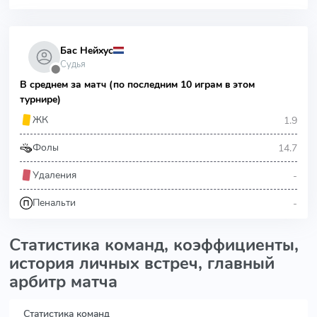
Бас Нейхус
Судья
⬤
В среднем за матч (по последним 10 играм в этом
турнире)
1.9
ЖК
14.7
Фолы
-
Удаления
-
Пенальти
Статистика команд, коэффициенты,
история личных встреч, главный
арбитр матча
Статистика команд