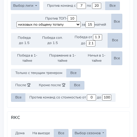
Выбор лиги
Против команд с
по
Все
Против ТОП-
Все
за
матчей
Победа от
Победа
Победа соп.
Все
до 1.5
до 1.5
до
Победа в 1-
Поражение в 1-
Ничья в 1-
Все
тайме
тайме
тайме
Только с текущим тренером
Все
После 🏆
Кроме после 🏆
Все
Все
Против команд со стоимостью от
до
RKC
Дома
На выезде
Все
Выбор сезонов