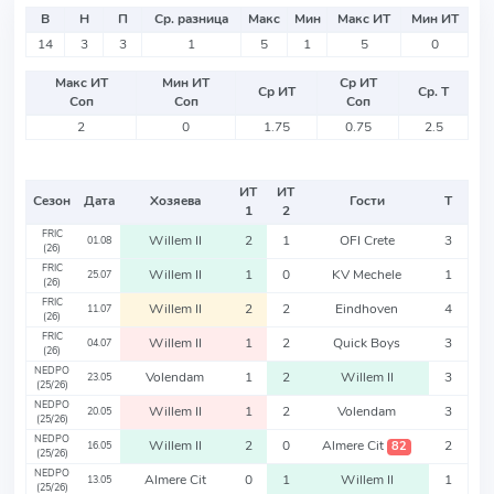
В
Н
П
Ср. разница
Макс
Мин
Макс ИТ
Мин ИТ
14
3
3
1
5
1
5
0
Макс ИТ
Мин ИТ
Ср ИТ
Ср ИТ
Ср. Т
Соп
Соп
Соп
2
0
1.75
0.75
2.5
ИТ
ИТ
Сезон
Дата
Хозяева
Гости
Т
1
2
FRIC
Willem II
2
1
OFI Crete
3
01.08
(26)
FRIC
Willem II
1
0
KV Mechele
1
25.07
(26)
FRIC
Willem II
2
2
Eindhoven
4
11.07
(26)
FRIC
Willem II
1
2
Quick Boys
3
04.07
(26)
NEDPO
Volendam
1
2
Willem II
3
23.05
(25/26)
NEDPO
Willem II
1
2
Volendam
3
20.05
(25/26)
NEDPO
Willem II
2
0
Almere Cit
2
82
16.05
(25/26)
NEDPO
Almere Cit
0
1
Willem II
1
13.05
(25/26)