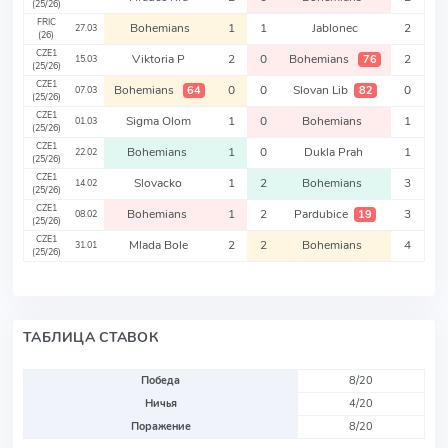
(25/26)
FRIC
Bohemians
1
1
Jablonec
2
27.03
(26)
CZE1
Viktoria P
2
0
Bohemians
2
76
15.03
(25/26)
CZE1
Bohemians
0
0
Slovan Lib
0
64
82
07.03
(25/26)
CZE1
Sigma Olom
1
0
Bohemians
1
01.03
(25/26)
CZE1
Bohemians
1
0
Dukla Prah
1
22.02
(25/26)
CZE1
Slovacko
1
2
Bohemians
3
14.02
(25/26)
CZE1
Bohemians
1
2
Pardubice
3
19
08.02
(25/26)
CZE1
Mlada Bole
2
2
Bohemians
4
31.01
(25/26)
ТАБЛИЦА СТАВОК
Победа
8/20
Ничья
4/20
Поражение
8/20