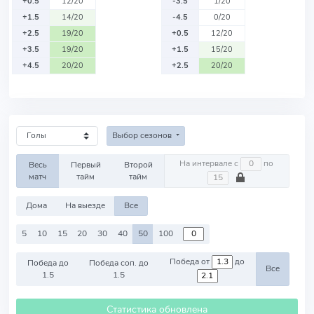
+0.5
12/20
-3.5
1/20
+1.5
14/20
-4.5
0/20
+2.5
19/20
+0.5
12/20
+3.5
19/20
+1.5
15/20
+4.5
20/20
+2.5
20/20
Выбор сезонов
На интервале с
по
Весь
Первый
Второй
матч
тайм
тайм
Дома
На выезде
Все
5
10
15
20
30
40
50
100
Победа от
до
Победа до
Победа соп. до
Все
1.5
1.5
Статистика обновлена