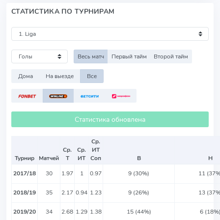
СТАТИСТИКА ПО ТУРНИРАМ
Весь матч
Первый тайм
Второй тайм
Дома
На выезде
Все
Статистика обновлена
Ср.
Ср.
Ср.
ИТ
Турнир
Матчей
Т
ИТ
Соп
В
Н
2017/18
30
1.97
1
0.97
9 (30%)
11 (37%
2018/19
35
2.17
0.94
1.23
9 (26%)
13 (37%
2019/20
34
2.68
1.29
1.38
15 (44%)
6 (18%