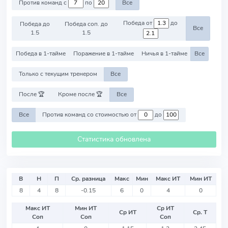
Против команд с
по
Все
Победа от
до
Победа до
Победа соп. до
Все
1.5
1.5
Победа в 1-тайме
Поражение в 1-тайме
Ничья в 1-тайме
Все
Только с текущим тренером
Все
После 🏆
Кроме после 🏆
Все
Все
Против команд со стоимостью от
до
Статистика обновлена
В
Н
П
Ср. разница
Макс
Мин
Макс ИТ
Мин ИТ
8
4
8
-0.15
6
0
4
0
Макс ИТ
Мин ИТ
Ср ИТ
Ср ИТ
Ср. Т
Соп
Соп
Соп