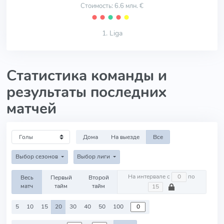
Стоимость: 6.6 млн. €
⬤
⬤
⬤
⬤
⬤
1. Liga
Статистика команды и
результаты последних
матчей
Дома
На выезде
Все
Выбор сезонов
Выбор лиги
На интервале с
по
Весь
Первый
Второй
матч
тайм
тайм
5
10
15
20
30
40
50
100