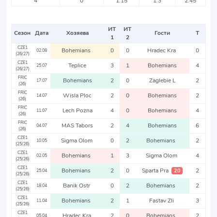
4
0
1.15
1.3
2.45
ИТ
ИТ
Сезон
Дата
Хозяева
Гости
Т
1
2
CZE1
Bohemians
0
0
Hradec Kra
0
02.08
(26/27)
CZE1
Teplice
3
1
Bohemians
4
25.07
(26/27)
FRIC
Bohemians
2
0
Zaglebie L
2
17.07
(26)
FRIC
Wisla Ploc
2
0
Bohemians
2
14.07
(26)
FRIC
Lech Pozna
4
0
Bohemians
4
11.07
(26)
FRIC
MAS Tabors
2
4
Bohemians
6
04.07
(26)
CZE1
Sigma Olom
0
2
Bohemians
2
10.05
(25/26)
CZE1
Bohemians
1
3
Sigma Olom
4
02.05
(25/26)
CZE1
Bohemians
2
0
Sparta Pra
2
20
25.04
(25/26)
CZE1
Banik Ostr
0
2
Bohemians
2
18.04
(25/26)
CZE1
Bohemians
2
1
Fastav Zli
3
11.04
(25/26)
CZE1
Hradec Kra
2
0
Bohemians
2
05.04