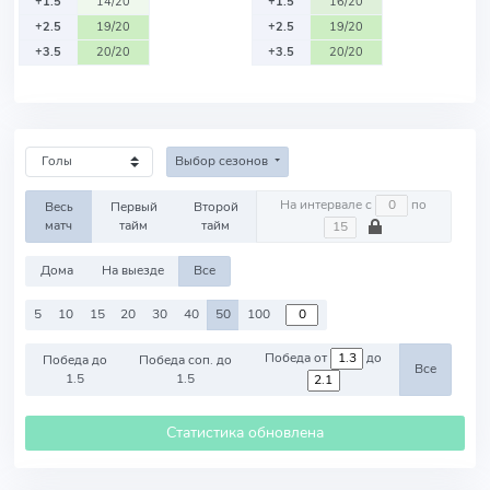
+1.5
14/20
+1.5
16/20
+2.5
19/20
+2.5
19/20
+3.5
20/20
+3.5
20/20
Выбор сезонов
На интервале с
по
Весь
Первый
Второй
матч
тайм
тайм
Дома
На выезде
Все
5
10
15
20
30
40
50
100
Победа от
до
Победа до
Победа соп. до
Все
1.5
1.5
Статистика обновлена