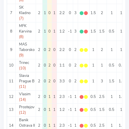
SK
7
Kladno
2
1
0
1
2:2
0
3
⬤
⬤
1.5
2
1
1
(7)
MFK
8
Karvina
2
1
0
1
1:2
-1
3
⬤
⬤
1.5
1.5
0.5
1
(8)
MAS
9
Taborsko
2
0
2
0
2:2
0
2
⬤
⬤
1
2
1
1
(9)
Trinec
10
2
0
2
0
1:1
0
2
⬤
⬤
1
1
0.5
0.5
(10)
Slavia
11
Prague B
2
0
2
0
3:3
0
2
⬤
⬤
1
3
1.5
1.5
(11)
Vlasim
12
2
0
1
1
2:3
-1
1
⬤
⬤
0.5
2.5
1
1.5
(14)
Prostejov
13
2
0
1
1
1:2
-1
1
⬤
⬤
0.5
1.5
0.5
1
(12)
Banik
14
Ostrava II
2
0
1
1
2:3
-1
1
⬤
⬤
0.5
2.5
1
1.5