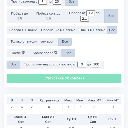
Против команд с
по
Все
Победа от
до
Победа до
Победа соп. до
Все
1.5
1.5
Победа в 1-тайме
Поражение в 1-тайме
Ничья в 1-тайме
Все
Только с текущим тренером
Все
После 🏆
Кроме после 🏆
Все
Все
Против команд со стоимостью от
до
Статистика обновлена
В
Н
П
Ср. разница
Макс
Мин
Макс ИТ
Мин ИТ
7
6
7
-0.1
4
0
3
0
Макс ИТ
Мин ИТ
Ср ИТ
Ср ИТ
Ср. Т
Соп
Соп
Соп