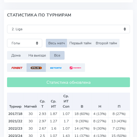
СТАТИСТИКА ПО ТУРНИРАМ
Весь матч
Первый тайм
Второй тайм
Дома
На выезде
Все
Статистика обновлена
Ср.
Ср.
Ср.
ИТ
Турнир
Матчей
Т
ИТ
Соп
В
Н
П
2017/18
30
2.93
1.87
1.07
18 (60%)
4 (13%)
8 (27%)
2021/22
30
2.97
1.27
1.7
9 (30%)
8 (27%)
13 (43%)
2022/23
30
2.67
1.6
1.07
14 (47%)
9 (30%)
7 (23%)
2023/24
30
2.5
1.07
1.43
11 (37%)
4 (13%)
15 (50%)