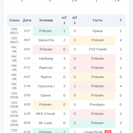
3
0
0.9
1
1.9
ИТ
ИТ
Сезон
Дата
Хозяева
Гости
Т
1
2
CZE2
Pribram
1
0
Opava
1
31.07
(26/27)
CZE2
Slavia Pra
2
2
Pribram
4
26.07
(26/27)
FRIC
Pribram
0
2
FSV Frankf
2
18.07
(26)
FRIC
Hartberg
3
0
Pribram
3
11.07
(26)
FRIC
Radnicki
2
0
Pribram
2
07.07
(26)
FRIC
Teplice
0
0
Pribram
0
04.07
(26)
FRIC
Vysocina J
3
1
Pribram
4
27.06
(26)
CZE2
Opava
0
0
Pribram
0
23.05
(25/26)
CZE2
Pribram
0
0
Prostejov
0
16.05
(25/26)
CZE2
MFK Chrudi
2
0
Pribram
2
12.05
(25/26)
CZE2
SK Lisen
0
2
Pribram
2
06.05
(25/26)
CZE2
Pribram
2
1
Ceske Bude
3
75
01.05