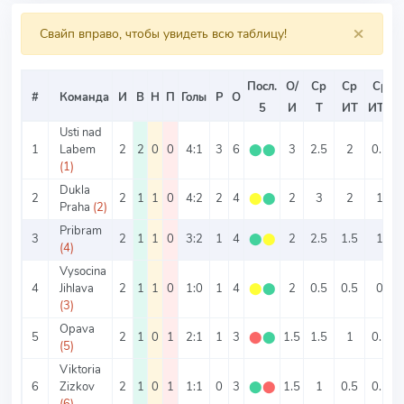
×
Свайп вправо, чтобы увидеть всю таблицу!
Посл.
О/
Ср
Ср
Ср
#
Команда
И
В
Н
П
Голы
Р
О
5
И
Т
ИТ
ИТ2
Usti nad
1
Labem
2
2
0
0
4:1
3
6
⬤
⬤
3
2.5
2
0.5
(1)
Dukla
2
2
1
1
0
4:2
2
4
⬤
⬤
2
3
2
1
Praha
(2)
Pribram
3
2
1
1
0
3:2
1
4
⬤
⬤
2
2.5
1.5
1
(4)
Vysocina
4
Jihlava
2
1
1
0
1:0
1
4
⬤
⬤
2
0.5
0.5
0
(3)
Opava
5
2
1
0
1
2:1
1
3
⬤
⬤
1.5
1.5
1
0.5
(5)
Viktoria
6
Zizkov
2
1
0
1
1:1
0
3
⬤
⬤
1.5
1
0.5
0.5
(6)