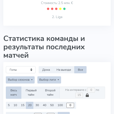
Стоимость: 2.5 млн. €
⬤
⬤
⬤
⬤
⬤
2. Liga
Статистика команды и
результаты последних
матчей
Дома
На выезде
Все
Выбор сезонов
Выбор лиги
На интервале с
по
Весь
Первый
Второй
матч
тайм
тайм
5
10
15
20
30
40
50
100