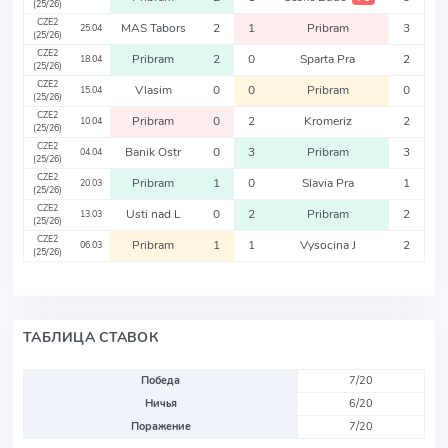
(25/26)
CZE2
MAS Tabors
2
1
Pribram
3
25.04
(25/26)
CZE2
Pribram
2
0
Sparta Pra
2
18.04
(25/26)
CZE2
Vlasim
0
0
Pribram
0
15.04
(25/26)
CZE2
Pribram
0
2
Kromeriz
2
10.04
(25/26)
CZE2
Banik Ostr
0
3
Pribram
3
04.04
(25/26)
CZE2
Pribram
1
0
Slavia Pra
1
20.03
(25/26)
CZE2
Usti nad L
0
2
Pribram
2
13.03
(25/26)
CZE2
Pribram
1
1
Vysocina J
2
06.03
(25/26)
ТАБЛИЦА СТАВОК
Победа
7/20
Ничья
6/20
Поражение
7/20