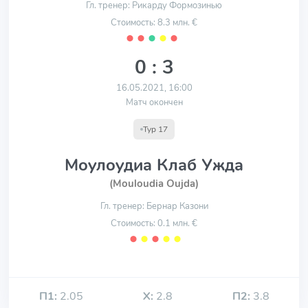
Гл. тренер: Рикарду Формозинью
Стоимость: 8.3 млн. €
⬤
⬤
⬤
⬤
⬤
0 : 3
16.05.2021, 16:00
Матч окончен
Тур 17
Моулоудиа Клаб Ужда
(Mouloudia Oujda)
Гл. тренер: Бернар Казони
Стоимость: 0.1 млн. €
⬤
⬤
⬤
⬤
⬤
П1:
2.05
Х:
2.8
П2:
3.8