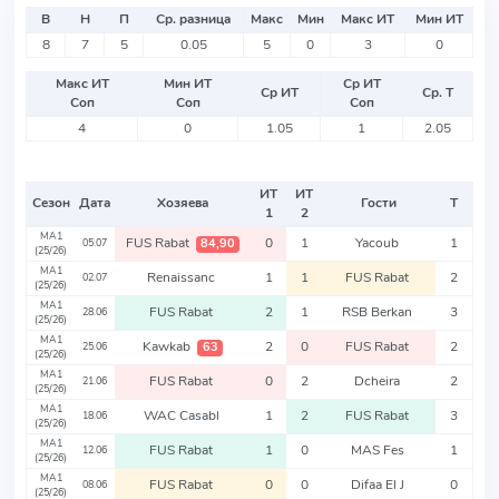
В
Н
П
Ср. разница
Макс
Мин
Макс ИТ
Мин ИТ
8
7
5
0.05
5
0
3
0
Макс ИТ
Мин ИТ
Ср ИТ
Ср ИТ
Ср. Т
Соп
Соп
Соп
4
0
1.05
1
2.05
ИТ
ИТ
Сезон
Дата
Хозяева
Гости
Т
1
2
MA1
FUS Rabat
0
1
Yacoub
1
84,90
05.07
(25/26)
MA1
Renaissanc
1
1
FUS Rabat
2
02.07
(25/26)
MA1
FUS Rabat
2
1
RSB Berkan
3
28.06
(25/26)
MA1
Kawkab
2
0
FUS Rabat
2
63
25.06
(25/26)
MA1
FUS Rabat
0
2
Dcheira
2
21.06
(25/26)
MA1
WAC Casabl
1
2
FUS Rabat
3
18.06
(25/26)
MA1
FUS Rabat
1
0
MAS Fes
1
12.06
(25/26)
MA1
FUS Rabat
0
0
Difaa El J
0
08.06
(25/26)