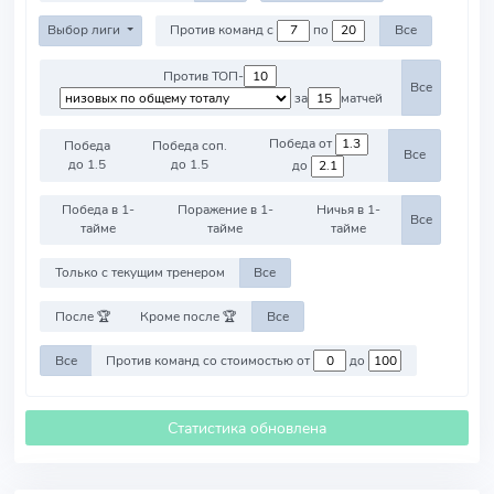
Выбор лиги
Против команд с
по
Все
Против ТОП-
Все
за
матчей
Победа от
Победа
Победа соп.
Все
до 1.5
до 1.5
до
Победа в 1-
Поражение в 1-
Ничья в 1-
Все
тайме
тайме
тайме
Только с текущим тренером
Все
После 🏆
Кроме после 🏆
Все
Все
Против команд со стоимостью от
до
Статистика обновлена