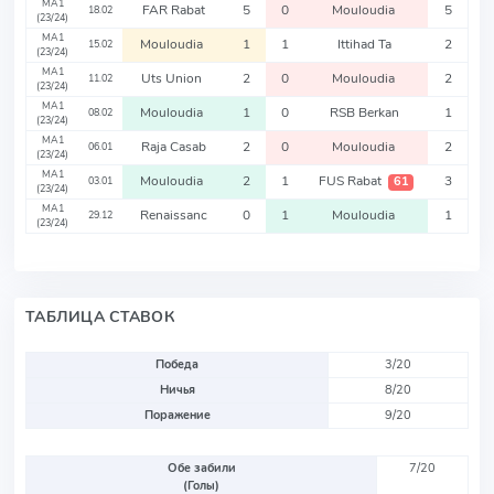
MA1
FAR Rabat
5
0
Mouloudia
5
18.02
(23/24)
MA1
Mouloudia
1
1
Ittihad Ta
2
15.02
(23/24)
MA1
Uts Union
2
0
Mouloudia
2
11.02
(23/24)
MA1
Mouloudia
1
0
RSB Berkan
1
08.02
(23/24)
MA1
Raja Casab
2
0
Mouloudia
2
06.01
(23/24)
MA1
Mouloudia
2
1
FUS Rabat
3
61
03.01
(23/24)
MA1
Renaissanc
0
1
Mouloudia
1
29.12
(23/24)
ТАБЛИЦА СТАВОК
Победа
3/20
Ничья
8/20
Поражение
9/20
Обе забили
7/20
(Голы)