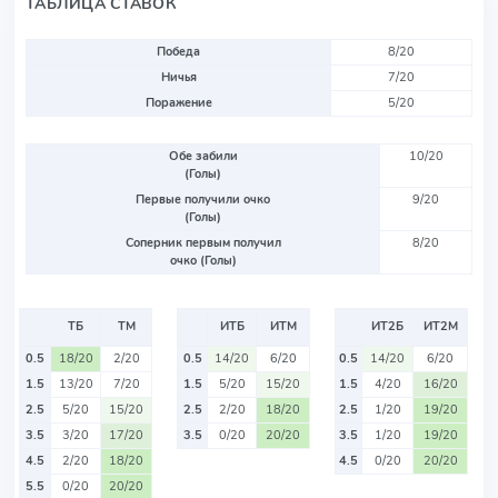
ТАБЛИЦА СТАВОК
Победа
8/20
Ничья
7/20
Поражение
5/20
Обе забили
10/20
(Голы)
Первые получили очко
9/20
(Голы)
Соперник первым получил
8/20
очко (Голы)
ТБ
ТМ
ИТБ
ИТМ
ИТ2Б
ИТ2М
0.5
18/20
2/20
0.5
14/20
6/20
0.5
14/20
6/20
1.5
13/20
7/20
1.5
5/20
15/20
1.5
4/20
16/20
2.5
5/20
15/20
2.5
2/20
18/20
2.5
1/20
19/20
3.5
3/20
17/20
3.5
0/20
20/20
3.5
1/20
19/20
4.5
2/20
18/20
4.5
0/20
20/20
5.5
0/20
20/20