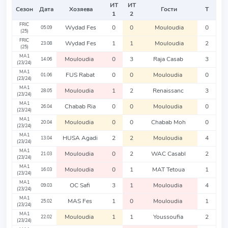
ИТ
ИТ
Сезон
Дата
Хозяева
Гости
Т
1
2
FRIC
Wydad Fes
0
0
Mouloudia
0
05.09
(25)
FRIC
Wydad Fes
1
1
Mouloudia
2
23.08
(25)
MA1
Mouloudia
0
3
Raja Casab
3
14.06
(23/24)
MA1
FUS Rabat
0
0
Mouloudia
0
01.06
(23/24)
MA1
Mouloudia
1
2
Renaissanc
3
28.05
(23/24)
MA1
Chabab Ria
0
0
Mouloudia
0
26.04
(23/24)
MA1
Mouloudia
0
0
Chabab Moh
0
20.04
(23/24)
MA1
HUSA Agadi
2
2
Mouloudia
4
13.04
(23/24)
MA1
Mouloudia
0
2
WAC Casabl
2
21.03
(23/24)
MA1
Mouloudia
0
1
MAT Tetoua
1
16.03
(23/24)
MA1
OC Safi
3
1
Mouloudia
4
09.03
(23/24)
MA1
MAS Fes
1
0
Mouloudia
1
25.02
(23/24)
MA1
Mouloudia
1
1
Youssoufia
2
22.02
(23/24)