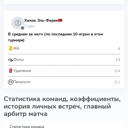
Хамза Эль-Фарек
Судья
⬤
В среднем за матч (по последним 10 играм в этом
турнире)
4
ЖК
19
Фолы
0.4
Удаления
0.1
Пенальти
Статистика команд, коэффициенты,
история личных встреч, главный
арбитр матча
Статистика команд