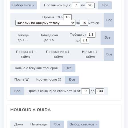
Выбор лиги
Против команд с
по
Все
Против ТОП-
Все
за
матчей
Победа от
Победа
Победа соп.
Все
до 1.5
до 1.5
до
Победа в 1-
Поражение в 1-
Ничья в 1-
Все
тайме
тайме
тайме
Только с текущим тренером
Все
После 🏆
Кроме после 🏆
Все
Все
Против команд со стоимостью от
до
MOULOUDIA OUJDA
Дома
На выезде
Все
Выбор сезонов