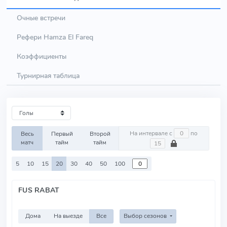
Очные встречи
Рефери Hamza El Fareq
Коэффициенты
Турнирная таблица
На интервале с
по
Весь
Первый
Второй
матч
тайм
тайм
5
10
15
20
30
40
50
100
FUS RABAT
Дома
На выезде
Все
Выбор сезонов