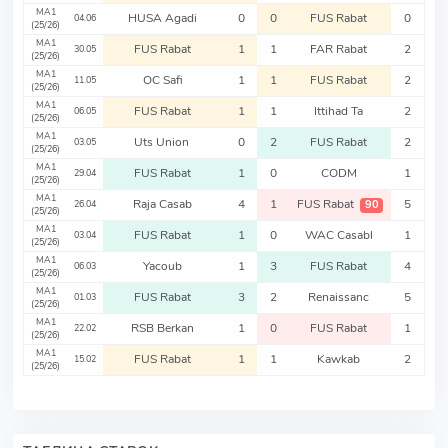
MA1
HUSA Agadi
0
0
FUS Rabat
0
04.06
(25/26)
MA1
FUS Rabat
1
1
FAR Rabat
2
30.05
(25/26)
MA1
OC Safi
1
1
FUS Rabat
2
11.05
(25/26)
MA1
FUS Rabat
1
1
Ittihad Ta
2
06.05
(25/26)
MA1
Uts Union
0
2
FUS Rabat
2
03.05
(25/26)
MA1
FUS Rabat
1
0
CODM
1
29.04
(25/26)
MA1
Raja Casab
4
1
FUS Rabat
5
90
26.04
(25/26)
MA1
FUS Rabat
1
0
WAC Casabl
1
03.04
(25/26)
MA1
Yacoub
1
3
FUS Rabat
4
06.03
(25/26)
MA1
FUS Rabat
3
2
Renaissanc
5
01.03
(25/26)
MA1
RSB Berkan
1
0
FUS Rabat
1
22.02
(25/26)
MA1
FUS Rabat
1
1
Kawkab
2
15.02
(25/26)