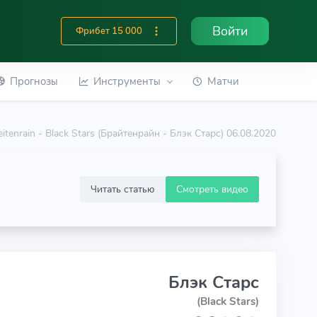
Войти
Фрибет 15 000
Прогнозы
Инструменты
Матчи
eitenrain - Black Stars (Брайтенрайн - Блэк Старс) 06.08.2020
Читать статью
Смотреть видео
Блэк Старс
(Black Stars)