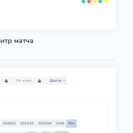
⬤
⬤
⬤
⬤
⬤
итр матча
Оп. атаки
Другое
2020/21
2021/22
2023/24
2026
Все