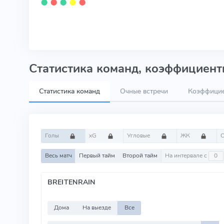
⬤
⬤
⬤
⬤
⬤
Статистика команд, коэффициенты
Статистика команд
Очные встречи
Коэффици
Голы
xG
Угловые
ЖК
Весь матч
Первый тайм
Второй тайм
На интервале с
BREITENRAIN
Дома
На выезде
Все