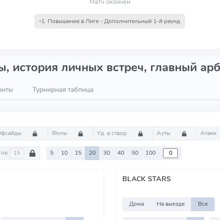
Матч окончен
1. Повышение в Лиге - Дополнительный 1-й раунд
, история личных встреч, главный арб
енты
Турнирная таблица
Офсайды
Фолы
Уд. в створ
Ауты
Атаки
по
5
10
15
20
30
40
50
100
BLACK STARS
Дома
На выезде
Все