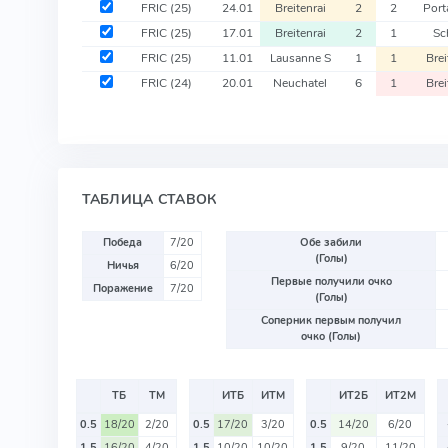
FRIC
(25)
24.01
Breitenrai
2
2
Port
FRIC
(25)
17.01
Breitenrai
2
1
Sc
FRIC
(25)
11.01
Lausanne S
1
1
Brei
FRIC
(24)
20.01
Neuchatel
6
1
Brei
ТАБЛИЦА СТАВОК
Победа
7/20
Обе забили
(Голы)
Ничья
6/20
Первые получили очко
Поражение
7/20
(Голы)
Соперник первым получил
очко (Голы)
ТБ
ТМ
ИТБ
ИТМ
ИТ2Б
ИТ2М
0.5
18/20
2/20
0.5
17/20
3/20
0.5
14/20
6/20
1.5
16/20
4/20
1.5
10/20
10/20
1.5
9/20
11/20