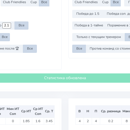
Club Friendlies
Cup
Все
Club Friendlies
Cup
Все
Победа до 1.5
Победа соп. д
о
Все
Победа в 1-тайме
Поражение в 
Все
Только с текущим тренером
ме после 🏆
Все
Все
Статистика обновлена
 ИТ
Мин ИТ
Ср ИТ
Ср ИТ
Ср. Т
В
Н
П
Ср. разница
Мак
п
Соп
Соп
0
1.85
1.6
3.45
4
2
4
0.2
8