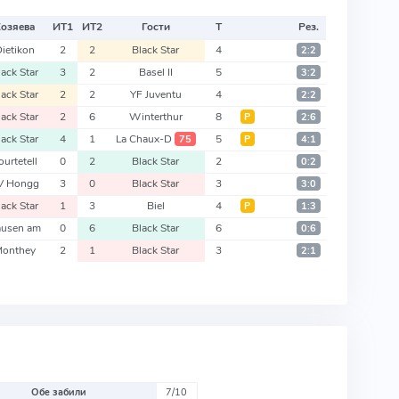
Хозяева
ИТ
1
ИТ
2
Гости
Т
Рез.
ietikon
2
2
Black Star
4
2:2
lack Star
3
2
Basel II
5
3:2
lack Star
2
2
YF Juventu
4
2:2
lack Star
2
6
Winterthur
8
Р
2:6
lack Star
4
1
La Chaux-D
5
75
Р
4:1
ourtetell
0
2
Black Star
2
0:2
V Hongg
3
0
Black Star
3
3:0
lack Star
1
3
Biel
4
Р
1:3
usen am
0
6
Black Star
6
0:6
onthey
2
1
Black Star
3
2:1
Обе забили
7/10