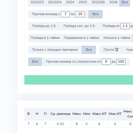
2022/23
2023/24
2024
2025
2025/26
2026
Все
Против команд с
по
Все
Победа до 1.5
Победа соп. до 1.5
Победа от
д
Победа в 1-тайме
Поражение в 1-тайме
Ничья в 1-тайме
Только с текущим тренером
Все
После 🏆
Кро
Все
Против команд со стоимостью от
до
Макс
В
Н
П
Ср. разница
Макс
Мин
Макс ИТ
Мин ИТ
Со
7
6
7
0.25
8
0
6
0
6