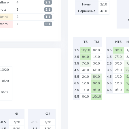
alban-
4
2:2
Ничья
2/10
hotz
3
2:1
Поражение
4/10
tenrai
2
1:1
tenrai
7
6:1
ТБ
ТМ
ИТБ
И
1.5
10/10
0/10
0.5
9/10
1
2.5
9/10
1/10
1.5
7/10
3
3.5
7/10
3/10
2.5
3/10
7
13/20
4.5
4/10
6/10
3.5
2/10
8
5.5
2/10
8/10
4.5
1/10
9
10/20
6.5
1/10
9/10
5.5
1/10
9
7.5
1/10
9/10
6.5
0/10
10
6/20
8.5
0/10
10/10
Ф
Ф2
-0.5
7/20
-0.5
7/20
-1.5
5/20
-1.5
3/20