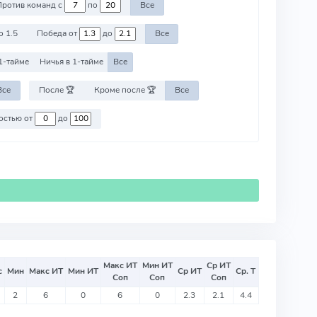
Против команд с
по
Все
о 1.5
Победа от
до
Все
1-тайме
Ничья в 1-тайме
Все
Все
После 🏆
Кроме после 🏆
Все
Против команд со стоимостью от
до
Макс ИТ
Мин ИТ
Ср ИТ
с
Мин
Макс ИТ
Мин ИТ
Ср ИТ
Ср. Т
Соп
Соп
Соп
2
6
0
6
0
2.3
2.1
4.4