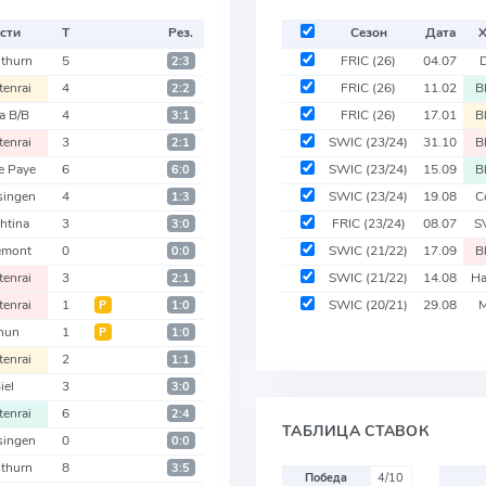
сти
Т
Рез.
Сезон
Дата
othurn
5
FRIC
(26)
04.07
D
2:3
tenrai
4
FRIC
(26)
11.02
B
2:2
a B/B
4
FRIC
(26)
17.01
B
3:1
tenrai
3
SWIC
(23/24)
31.10
B
2:1
e Paye
6
SWIC
(23/24)
15.09
B
6:0
ingen
4
SWIC
(23/24)
19.08
C
1:3
shtina
3
FRIC
(23/24)
08.07
S
3:0
emont
0
SWIC
(21/22)
17.09
B
0:0
tenrai
3
SWIC
(21/22)
14.08
Ha
2:1
tenrai
1
SWIC
(20/21)
29.08
M
Р
1:0
hun
1
Р
1:0
tenrai
2
1:1
iel
3
3:0
tenrai
6
2:4
ТАБЛИЦА СТАВОК
ingen
0
0:0
othurn
8
3:5
Победа
4/10