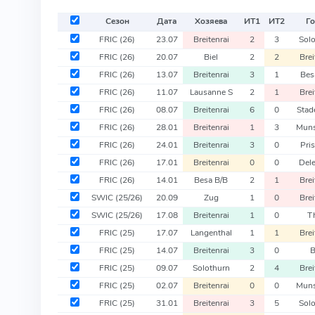
Сезон
Дата
Хозяева
ИТ
1
ИТ
2
Го
FRIC
(26)
23.07
Breitenrai
2
3
Sol
FRIC
(26)
20.07
Biel
2
2
Brei
FRIC
(26)
13.07
Breitenrai
3
1
Bes
FRIC
(26)
11.07
Lausanne S
2
1
Brei
FRIC
(26)
08.07
Breitenrai
6
0
Stad
FRIC
(26)
28.01
Breitenrai
1
3
Muns
FRIC
(26)
24.01
Breitenrai
3
0
Pri
FRIC
(26)
17.01
Breitenrai
0
0
Del
FRIC
(26)
14.01
Besa B/B
2
1
Brei
SWIC
(25/26)
20.09
Zug
1
0
Brei
SWIC
(25/26)
17.08
Breitenrai
1
0
T
FRIC
(25)
17.07
Langenthal
1
1
Brei
FRIC
(25)
14.07
Breitenrai
3
0
B
FRIC
(25)
09.07
Solothurn
2
4
Brei
FRIC
(25)
02.07
Breitenrai
0
0
Muns
FRIC
(25)
31.01
Breitenrai
3
5
Sol