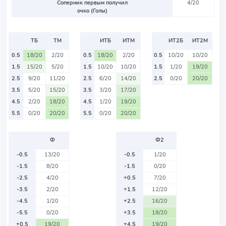
Соперник первым получил
4/20
очко (Голы)
ТБ
ТМ
ИТБ
ИТМ
ИТ2Б
ИТ2М
0.5
18/20
2/20
0.5
18/20
2/20
0.5
10/20
10/20
1.5
15/20
5/20
1.5
10/20
10/20
1.5
1/20
19/20
2.5
9/20
11/20
2.5
6/20
14/20
2.5
0/20
20/20
3.5
5/20
15/20
3.5
3/20
17/20
4.5
2/20
18/20
4.5
1/20
19/20
5.5
0/20
20/20
5.5
0/20
20/20
Ф
Ф2
-0.5
13/20
-0.5
1/20
-1.5
8/20
-1.5
0/20
-2.5
4/20
+0.5
7/20
-3.5
2/20
+1.5
12/20
-4.5
1/20
+2.5
16/20
-5.5
0/20
+3.5
18/20
+0.5
19/20
+4.5
19/20