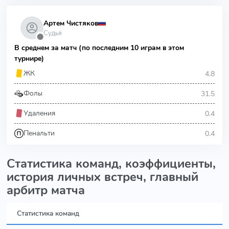
Артем Чистяков
Судья
⬤
В среднем за матч (по последним 10 играм в этом
турнире)
4.8
ЖК
31.5
Фолы
0.4
Удаления
0.4
Пенальти
Статистика команд, коэффициенты,
история личных встреч, главный
арбитр матча
Статистика команд