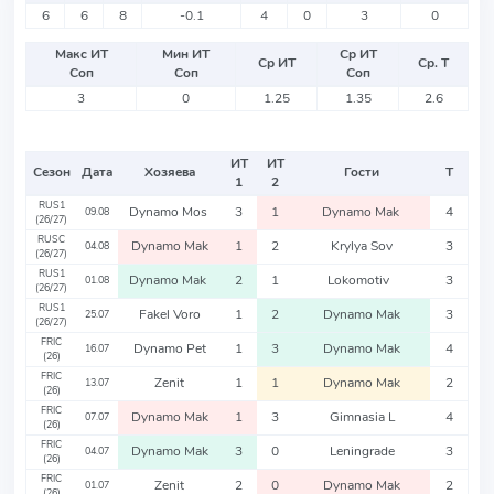
6
6
8
-0.1
4
0
3
0
Макс ИТ
Мин ИТ
Ср ИТ
Ср ИТ
Ср. Т
Соп
Соп
Соп
3
0
1.25
1.35
2.6
ИТ
ИТ
Сезон
Дата
Хозяева
Гости
Т
1
2
RUS1
Dynamo Mos
3
1
Dynamo Mak
4
09.08
(26/27)
RUSC
Dynamo Mak
1
2
Krylya Sov
3
04.08
(26/27)
RUS1
Dynamo Mak
2
1
Lokomotiv
3
01.08
(26/27)
RUS1
Fakel Voro
1
2
Dynamo Mak
3
25.07
(26/27)
FRIC
Dynamo Pet
1
3
Dynamo Mak
4
16.07
(26)
FRIC
Zenit
1
1
Dynamo Mak
2
13.07
(26)
FRIC
Dynamo Mak
1
3
Gimnasia L
4
07.07
(26)
FRIC
Dynamo Mak
3
0
Leningrade
3
04.07
(26)
FRIC
Zenit
2
0
Dynamo Mak
2
01.07
(26)