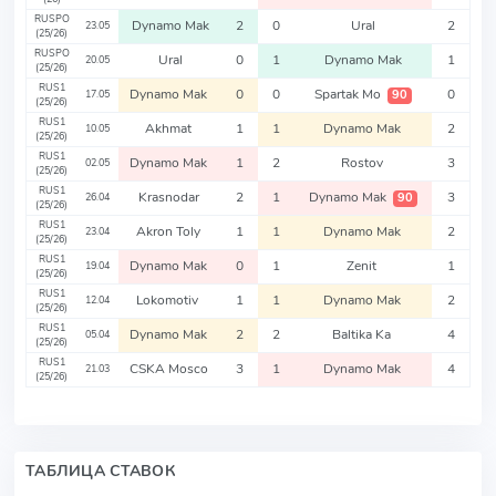
RUSPO
Dynamo Mak
2
0
Ural
2
23.05
(25/26)
RUSPO
Ural
0
1
Dynamo Mak
1
20.05
(25/26)
RUS1
Dynamo Mak
0
0
Spartak Mo
0
90
17.05
(25/26)
RUS1
Akhmat
1
1
Dynamo Mak
2
10.05
(25/26)
RUS1
Dynamo Mak
1
2
Rostov
3
02.05
(25/26)
RUS1
Krasnodar
2
1
Dynamo Mak
3
90
26.04
(25/26)
RUS1
Akron Toly
1
1
Dynamo Mak
2
23.04
(25/26)
RUS1
Dynamo Mak
0
1
Zenit
1
19.04
(25/26)
RUS1
Lokomotiv
1
1
Dynamo Mak
2
12.04
(25/26)
RUS1
Dynamo Mak
2
2
Baltika Ka
4
05.04
(25/26)
RUS1
CSKA Mosco
3
1
Dynamo Mak
4
21.03
(25/26)
ТАБЛИЦА СТАВОК