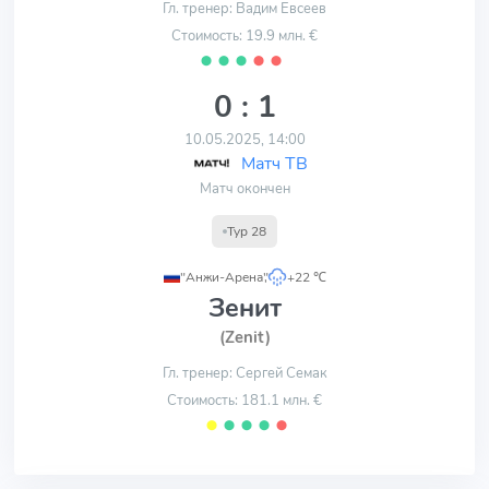
Гл. тренер: Вадим Евсеев
Стоимость: 19.9 млн. €
⬤
⬤
⬤
⬤
⬤
0 : 1
10.05.2025, 14:00
Матч ТВ
Матч окончен
Тур 28
"Анжи-Арена"
,
+22 ℃
Зенит
(Zenit)
Гл. тренер: Сергей Семак
Стоимость: 181.1 млн. €
⬤
⬤
⬤
⬤
⬤