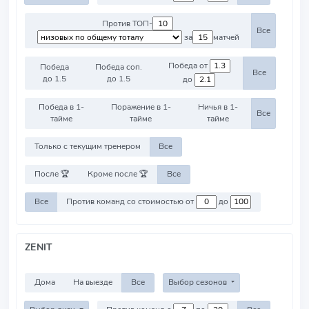
Против ТОП-
Все
за
матчей
Победа от
Победа
Победа соп.
Все
до 1.5
до 1.5
до
Победа в 1-
Поражение в 1-
Ничья в 1-
Все
тайме
тайме
тайме
Только с текущим тренером
Все
После 🏆
Кроме после 🏆
Все
Все
Против команд со стоимостью от
до
ZENIT
Дома
На выезде
Все
Выбор сезонов