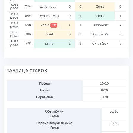
RUS1
Lokomotiv
0
0
Zenit
0
22.04
(25/26)
RUS1
Dynamo Mak
0
1
Zenit
1
19.04
(25/26)
RUS1
Zenit
1
1
Krasnodar
2
78
12.04
(25/26)
RUSC
Zenit
0
0
Spartak Mo
0
08.04
(25/26)
RUS1
Zenit
2
1
Krylya Sov
3
04.04
(25/26)
ТАБЛИЦА СТАВОК
Победа
13/20
Ничья
6/20
Поражение
1/20
Обе забили
10/20
(Голы)
Первые получили очко
13/20
(Голы)