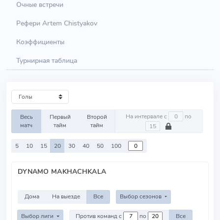
Очные встречи
Рефери Artem Chistyakov
Коэффициенты
Турнирная таблица
На интервале с
по
Весь
Первый
Второй
матч
тайм
тайм
5
10
15
20
30
40
50
100
DYNAMO MAKHACHKALA
Дома
На выезде
Все
Выбор сезонов
Выбор лиги
Против команд с
по
Все