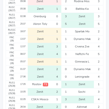
Zenit
1
2
Rodina Mos
3
09.08
(26/27)
RUSC
Zenit
1
0
Baltika Ka
1
05.08
(26/27)
RUS1
Orenburg
0
3
Zenit
3
02.08
(26/27)
RUS1
Akron Toly
0
5
Zenit
5
25.07
(26/27)
RUSSC
Zenit
1
1
Spartak Mo
2
18.07
(26/27)
FRIC
Zenit
1
1
Dynamo Mak
2
13.07
(26)
FRIC
Zenit
3
1
Crvena Zve
4
12.07
(26)
FRIC
Zenit
4
1
Neftchi Fe
5
08.07
(26)
FRIC
Zenit
1
1
Gimnasia L
2
05.07
(26)
FRIC
Zenit
2
0
Dynamo Mak
2
01.07
(26)
FRIC
Zenit
4
0
Leningrade
4
27.06
(26)
RUS1
Rostov
0
1
Zenit
1
72
17.05
(25/26)
RUS1
Zenit
2
1
Sochi
3
10.05
(25/26)
RUS1
CSKA Mosco
1
3
Zenit
4
02.05
(25/26)
RUS1
Zenit
2
0
Akhmat
2
26.04
(25/26)