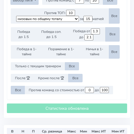
Выбор лиги
Против команд с
по
Все
Против ТОП-
Все
за
матчей
Победа от
Победа
Победа соп.
Все
до 1.5
до 1.5
до
Победа в 1-
Поражение в 1-
Ничья в 1-
Все
тайме
тайме
тайме
Только с текущим тренером
Все
После 🏆
Кроме после 🏆
Все
Все
Против команд со стоимостью от
до
Статистика обновлена
В
Н
П
Ср. разница
Макс
Мин
Макс ИТ
Мин ИТ