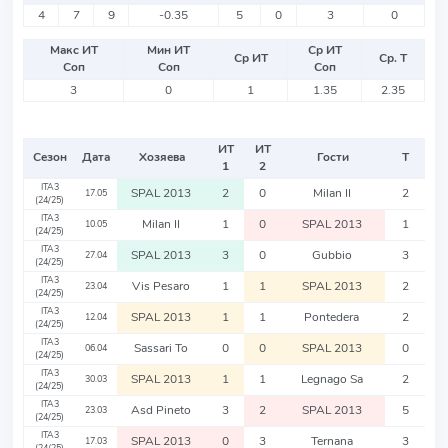
4
7
9
-0.35
5
0
3
0
Макс ИТ
Мин ИТ
Ср ИТ
Ср ИТ
Ср. Т
Соп
Соп
Соп
3
0
1
1.35
2.35
ИТ
ИТ
Сезон
Дата
Хозяева
Гости
Т
1
2
ITA3
SPAL 2013
2
0
Milan II
2
17.05
(24/25)
ITA3
Milan II
1
0
SPAL 2013
1
10.05
(24/25)
ITA3
SPAL 2013
3
0
Gubbio
3
27.04
(24/25)
ITA3
Vis Pesaro
1
1
SPAL 2013
2
23.04
(24/25)
ITA3
SPAL 2013
1
1
Pontedera
2
12.04
(24/25)
ITA3
Sassari To
0
0
SPAL 2013
0
06.04
(24/25)
ITA3
SPAL 2013
1
1
Legnago Sa
2
30.03
(24/25)
ITA3
Asd Pineto
3
2
SPAL 2013
5
23.03
(24/25)
ITA3
SPAL 2013
0
3
Ternana
3
17.03