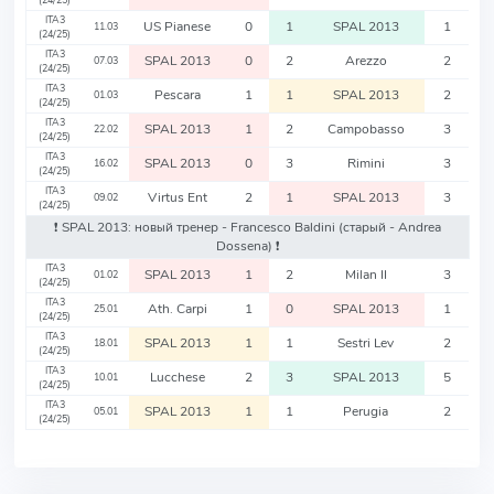
(24/25)
ITA3
US Pianese
0
1
SPAL 2013
1
11.03
(24/25)
ITA3
SPAL 2013
0
2
Arezzo
2
07.03
(24/25)
ITA3
Pescara
1
1
SPAL 2013
2
01.03
(24/25)
ITA3
SPAL 2013
1
2
Campobasso
3
22.02
(24/25)
ITA3
SPAL 2013
0
3
Rimini
3
16.02
(24/25)
ITA3
Virtus Ent
2
1
SPAL 2013
3
09.02
(24/25)
❗️ SPAL 2013: новый тренер - Francesco Baldini
(старый - Andrea
Dossena)
❗️
ITA3
SPAL 2013
1
2
Milan II
3
01.02
(24/25)
ITA3
Ath. Carpi
1
0
SPAL 2013
1
25.01
(24/25)
ITA3
SPAL 2013
1
1
Sestri Lev
2
18.01
(24/25)
ITA3
Lucchese
2
3
SPAL 2013
5
10.01
(24/25)
ITA3
SPAL 2013
1
1
Perugia
2
05.01
(24/25)