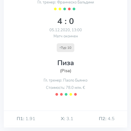
Гл. тренер: Франческо Бальдини
⬤
⬤
⬤
⬤
⬤
4 : 0
05.12.2020, 13:00
Матч окончен
Тур 10
Пиза
(Pisa)
Гл. тренер: Паоло Бьянко
Стоимость: 78.0 млн. €
⬤
⬤
⬤
⬤
⬤
П1:
1.91
Х:
3.1
П2:
4.5