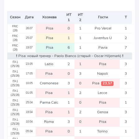
ИТ
ИТ
Сезон
Дата
Хозяева
Гости
Т
1
2
FRIC
Pisa
0
1
Pro Vercel
1
26.07
(26)
FRIC
Pisa
1
1
Juventus U
2
25.07
(26)
FRIC
Pisa
6
1
Pavia
7
19.07
(26)
❗️ Pisa: новый тренер - Paolo Bianco
(старый - Oscar Hiljemark)
❗️
ITA1
Lazio
2
1
Pisa
3
23.05
(25/26)
ITA1
Pisa
0
3
Napoli
3
17.05
(25/26)
ITA1
Cremonese
3
0
Pisa
3
23,57
10.05
(25/26)
ITA1
Pisa
1
2
Lecce
3
01.05
(25/26)
ITA1
Parma Calc
1
0
Pisa
1
25.04
(25/26)
ITA1
Pisa
1
2
Genoa
3
19.04
(25/26)
ITA1
Roma
3
0
Pisa
3
10.04
(25/26)
ITA1
Pisa
0
1
Torino
1
05.04
(25/26)