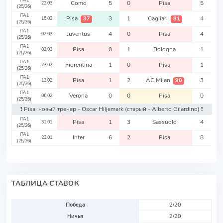
ITA1
Como
5
0
Pisa
5
22.03
(25/26)
ITA1
Pisa
3
1
Cagliari
4
37
81
15.03
(25/26)
ITA1
Juventus
4
0
Pisa
4
07.03
(25/26)
ITA1
Pisa
0
1
Bologna
1
02.03
(25/26)
ITA1
Fiorentina
1
0
Pisa
1
23.02
(25/26)
ITA1
Pisa
1
2
AC Milan
3
90
13.02
(25/26)
ITA1
Verona
0
0
Pisa
0
06.02
(25/26)
❗️ Pisa: новый тренер - Oscar Hiljemark
(старый - Alberto Gilardino)
❗️
ITA1
Pisa
1
3
Sassuolo
4
31.01
(25/26)
ITA1
Inter
6
2
Pisa
8
23.01
(25/26)
ТАБЛИЦА СТАВОК
Победа
2/20
Ничья
2/20