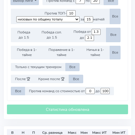
Выбор лиги
Против команд с
по
Все
Против ТОП-
Все
за
матчей
Победа от
Победа
Победа соп.
Все
до 1.5
до 1.5
до
Победа в 1-
Поражение в 1-
Ничья в 1-
Все
тайме
тайме
тайме
Только с текущим тренером
Все
После 🏆
Кроме после 🏆
Все
Все
Против команд со стоимостью от
до
Статистика обновлена
В
Н
П
Ср. разница
Макс
Мин
Макс ИТ
Мин ИТ