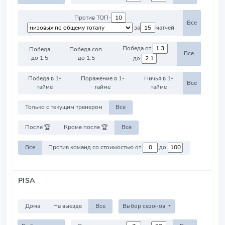
Против ТОП-
Все
за
матчей
Победа от
Победа
Победа соп.
Все
до 1.5
до 1.5
до
Победа в 1-
Поражение в 1-
Ничья в 1-
Все
тайме
тайме
тайме
Только с текущим тренером
Все
После 🏆
Кроме после 🏆
Все
Все
Против команд со стоимостью от
до
PISA
Дома
На выезде
Все
Выбор сезонов