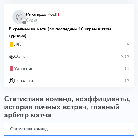
Риккардо Рос
Судья
⬤
В среднем за матч (по последним 10 играм в этом
турнире)
5
ЖК
30.2
Фолы
0.1
Удаления
0.2
Пенальти
Статистика команд, коэффициенты,
история личных встреч, главный
арбитр матча
Статистика команд