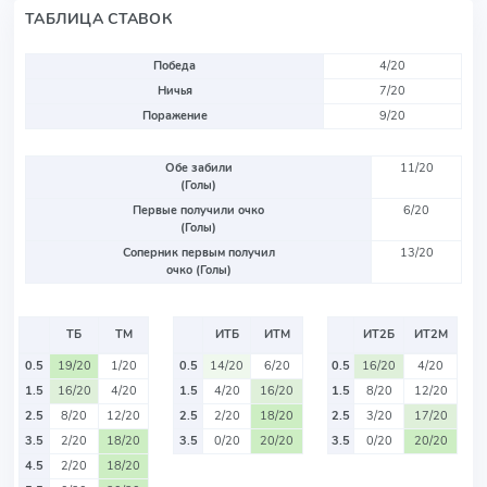
ТАБЛИЦА СТАВОК
Победа
4/20
Ничья
7/20
Поражение
9/20
Обе забили
11/20
(Голы)
Первые получили очко
6/20
(Голы)
Соперник первым получил
13/20
очко (Голы)
ТБ
ТМ
ИТБ
ИТМ
ИТ2Б
ИТ2М
0.5
19/20
1/20
0.5
14/20
6/20
0.5
16/20
4/20
1.5
16/20
4/20
1.5
4/20
16/20
1.5
8/20
12/20
2.5
8/20
12/20
2.5
2/20
18/20
2.5
3/20
17/20
3.5
2/20
18/20
3.5
0/20
20/20
3.5
0/20
20/20
4.5
2/20
18/20