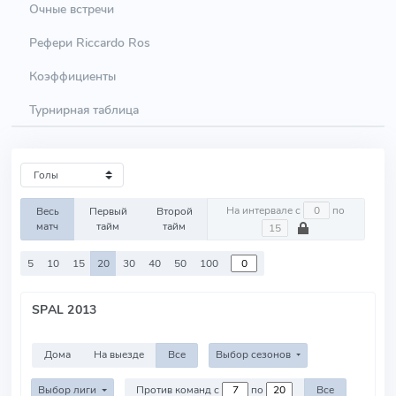
Очные встречи
Рефери Riccardo Ros
Коэффициенты
Турнирная таблица
На интервале с
по
Весь
Первый
Второй
матч
тайм
тайм
5
10
15
20
30
40
50
100
SPAL 2013
Дома
На выезде
Все
Выбор сезонов
Выбор лиги
Против команд с
по
Все