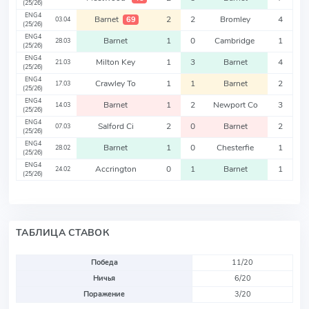
(25/26)
ENG4
Barnet
2
2
Bromley
4
69
03.04
(25/26)
ENG4
Barnet
1
0
Cambridge
1
28.03
(25/26)
ENG4
Milton Key
1
3
Barnet
4
21.03
(25/26)
ENG4
Crawley To
1
1
Barnet
2
17.03
(25/26)
ENG4
Barnet
1
2
Newport Co
3
14.03
(25/26)
ENG4
Salford Ci
2
0
Barnet
2
07.03
(25/26)
ENG4
Barnet
1
0
Chesterfie
1
28.02
(25/26)
ENG4
Accrington
0
1
Barnet
1
24.02
(25/26)
ТАБЛИЦА СТАВОК
Победа
11/20
Ничья
6/20
Поражение
3/20