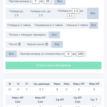
Против команд с
по
Все
Победа от
до
Победа до
Победа соп. до
Все
1.5
1.5
Победа в 1-тайме
Поражение в 1-тайме
Ничья в 1-тайме
Все
Только с текущим тренером
Все
После 🏆
Кроме после 🏆
Все
Все
Против команд со стоимостью от
до
Статистика обновлена
В
Н
П
Ср. разница
Макс
Мин
Макс ИТ
Мин ИТ
11
6
3
0.7
8
0
6
0
Макс ИТ
Мин ИТ
Ср ИТ
Ср ИТ
Ср. Т
Соп
Соп
Соп