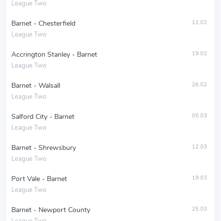
League Two
Barnet - Chesterfield
12.02
League Two
Accrington Stanley - Barnet
19.02
League Two
Barnet - Walsall
26.02
League Two
Salford City - Barnet
05.03
League Two
Barnet - Shrewsbury
12.03
League Two
Port Vale - Barnet
19.03
League Two
Barnet - Newport County
25.03