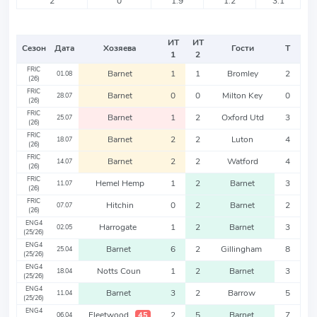
2
0
1.9
1.2
3.1
ИТ
ИТ
Сезон
Дата
Хозяева
Гости
Т
1
2
FRIC
Barnet
1
1
Bromley
2
01.08
(26)
FRIC
Barnet
0
0
Milton Key
0
28.07
(26)
FRIC
Barnet
1
2
Oxford Utd
3
25.07
(26)
FRIC
Barnet
2
2
Luton
4
18.07
(26)
FRIC
Barnet
2
2
Watford
4
14.07
(26)
FRIC
Hemel Hemp
1
2
Barnet
3
11.07
(26)
FRIC
Hitchin
0
2
Barnet
2
07.07
(26)
ENG4
Harrogate
1
2
Barnet
3
02.05
(25/26)
ENG4
Barnet
6
2
Gillingham
8
25.04
(25/26)
ENG4
Notts Coun
1
2
Barnet
3
18.04
(25/26)
ENG4
Barnet
3
2
Barrow
5
11.04
(25/26)
ENG4
Fleetwood
2
5
Barnet
7
45
06.04