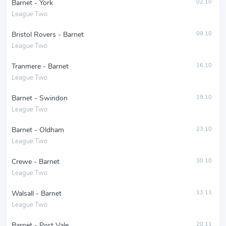
Barnet - York
02.10
League Two
Bristol Rovers - Barnet
09.10
League Two
Tranmere - Barnet
16.10
League Two
Barnet - Swindon
19.10
League Two
Barnet - Oldham
23.10
League Two
Crewe - Barnet
30.10
League Two
Walsall - Barnet
13.11
League Two
Barnet - Port Vale
20.11