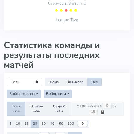
Стоимость: 3.8 млн. €
⬤
⬤
⬤
⬤
⬤
League Two
Статистика команды и
результаты последних
матчей
Дома
На выезде
Все
Выбор сезонов
Выбор лиги
На интервале с
по
Весь
Первый
Второй
матч
тайм
тайм
5
10
15
20
30
40
50
100