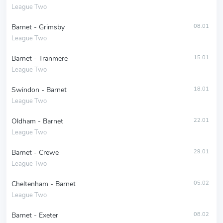
League Two
Barnet - Grimsby
08.01
League Two
Barnet - Tranmere
15.01
League Two
Swindon - Barnet
18.01
League Two
Oldham - Barnet
22.01
League Two
Barnet - Crewe
29.01
League Two
Cheltenham - Barnet
05.02
League Two
Barnet - Exeter
08.02