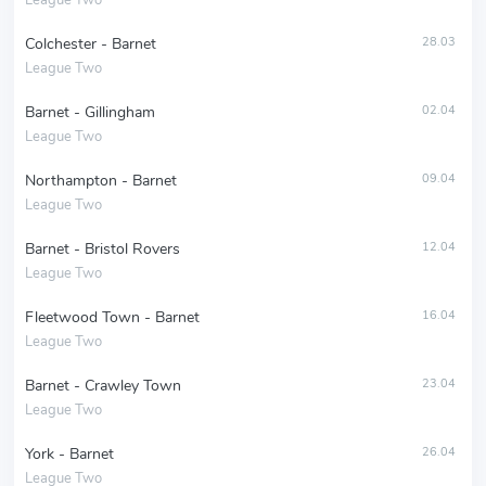
League Two
Colchester - Barnet
28.03
League Two
Barnet - Gillingham
02.04
League Two
Northampton - Barnet
09.04
League Two
Barnet - Bristol Rovers
12.04
League Two
Fleetwood Town - Barnet
16.04
League Two
Barnet - Crawley Town
23.04
League Two
York - Barnet
26.04
League Two