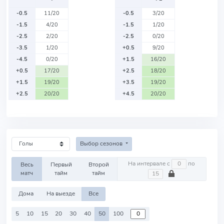
-0.5
11/20
-0.5
3/20
-1.5
4/20
-1.5
1/20
-2.5
2/20
-2.5
0/20
-3.5
1/20
+0.5
9/20
-4.5
0/20
+1.5
16/20
+0.5
17/20
+2.5
18/20
+1.5
19/20
+3.5
19/20
+2.5
20/20
+4.5
20/20
Выбор сезонов
На интервале с
по
Весь
Первый
Второй
матч
тайм
тайм
Дома
На выезде
Все
5
10
15
20
30
40
50
100