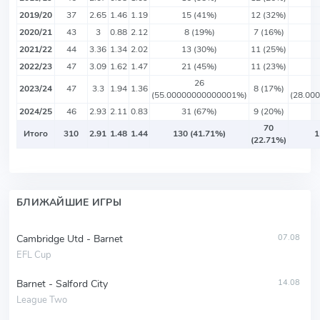
2019/20
37
2.65
1.46
1.19
15 (41%)
12 (32%)
2020/21
43
3
0.88
2.12
8 (19%)
7 (16%)
2021/22
44
3.36
1.34
2.02
13 (30%)
11 (25%)
2022/23
47
3.09
1.62
1.47
21 (45%)
11 (23%)
26
2023/24
47
3.3
1.94
1.36
8 (17%)
(55.00000000000001%)
(28.00
2024/25
46
2.93
2.11
0.83
31 (67%)
9 (20%)
70
Итого
310
2.91
1.48
1.44
130 (41.71%)
1
(22.71%)
БЛИЖАЙШИЕ ИГРЫ
Cambridge Utd - Barnet
07.08
EFL Cup
Barnet - Salford City
14.08
League Two