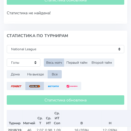
Статистика обновлена
Статистика не найдена!
СТАТИСТИКА ПО ТУРНИРАМ
Весь матч
Первый тайм
Второй тайм
Дома
На выезде
Все
Статистика обновлена
Ср.
Ср.
Ср.
ИТ
Турнир
Матчей
Т
ИТ
Соп
В
Н
2018/19
46
2.07
0.98
1.09
16 (35%)
12 (26%)