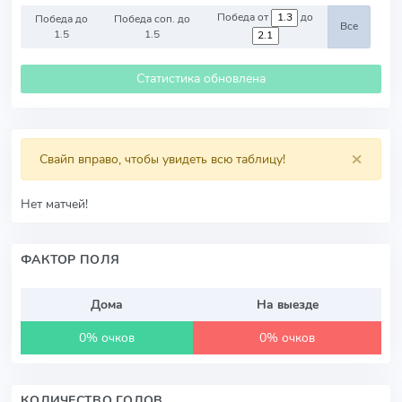
Победа от
до
Победа до
Победа соп. до
Все
1.5
1.5
Статистика обновлена
×
Свайп вправо, чтобы увидеть всю таблицу!
Нет матчей!
ФАКТОР ПОЛЯ
Дома
На выезде
0% очков
0% очков
КОЛИЧЕСТВО ГОЛОВ