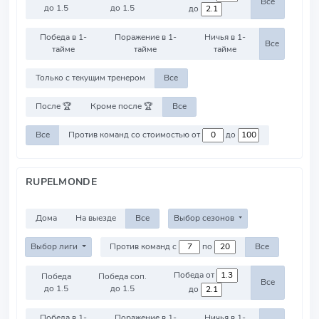
Все
до 1.5
до 1.5
до
Победа в 1-
Поражение в 1-
Ничья в 1-
Все
тайме
тайме
тайме
Только с текущим тренером
Все
После 🏆
Кроме после 🏆
Все
Все
Против команд со стоимостью от
до
RUPELMONDE
Дома
На выезде
Все
Выбор сезонов
Выбор лиги
Против команд с
по
Все
Победа от
Победа
Победа соп.
Все
до 1.5
до 1.5
до
Победа в 1-
Поражение в 1-
Ничья в 1-