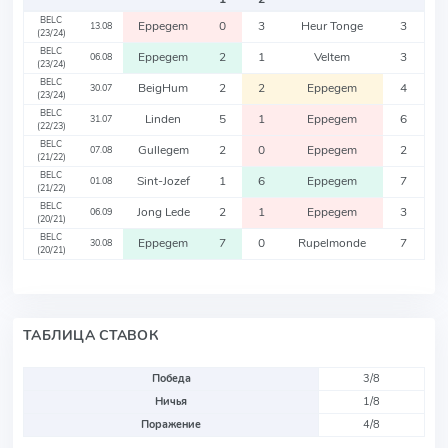
BELC
Eppegem
0
3
Heur Tonge
3
13.08
(23/24)
BELC
Eppegem
2
1
Veltem
3
06.08
(23/24)
BELC
BeigHum
2
2
Eppegem
4
30.07
(23/24)
BELC
Linden
5
1
Eppegem
6
31.07
(22/23)
BELC
Gullegem
2
0
Eppegem
2
07.08
(21/22)
BELC
Sint-Jozef
1
6
Eppegem
7
01.08
(21/22)
BELC
Jong Lede
2
1
Eppegem
3
06.09
(20/21)
BELC
Eppegem
7
0
Rupelmonde
7
30.08
(20/21)
ТАБЛИЦА СТАВОК
Победа
3/8
Ничья
1/8
Поражение
4/8