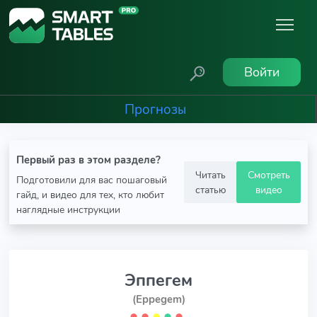
Войти
Прогнозы
Первый раз в этом разделе?
Читать
Смотреть
Подготовили для вас пошаговый
статью
видео
гайд, и видео для тех, кто любит
наглядные инструкции
Эппегем
(Eppegem)
⬤
⬤
⬤
⬤
⬤