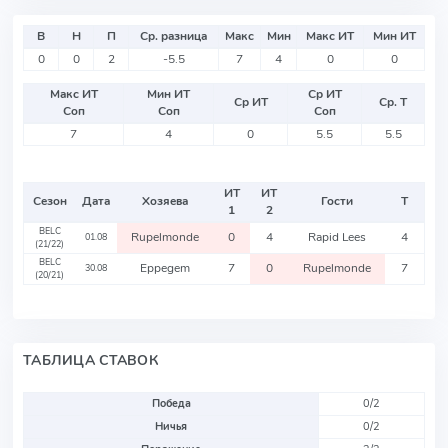
В
Н
П
Ср. разница
Макс
Мин
Макс ИТ
Мин ИТ
0
0
2
-5.5
7
4
0
0
Макс ИТ
Мин ИТ
Ср ИТ
Ср ИТ
Ср. Т
Соп
Соп
Соп
7
4
0
5.5
5.5
ИТ
ИТ
Сезон
Дата
Хозяева
Гости
Т
1
2
BELC
Rupelmonde
0
4
Rapid Lees
4
01.08
(21/22)
BELC
Eppegem
7
0
Rupelmonde
7
30.08
(20/21)
ТАБЛИЦА СТАВОК
Победа
0/2
Ничья
0/2