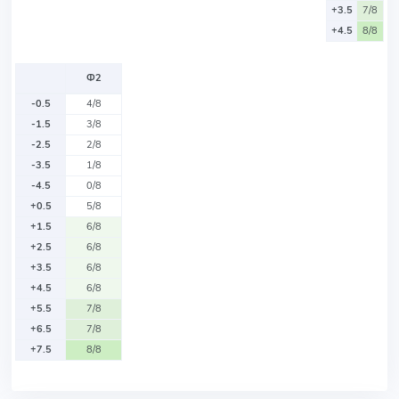
+3.5
7/8
+4.5
8/8
Ф2
-0.5
4/8
-1.5
3/8
-2.5
2/8
-3.5
1/8
-4.5
0/8
+0.5
5/8
+1.5
6/8
+2.5
6/8
+3.5
6/8
+4.5
6/8
+5.5
7/8
+6.5
7/8
+7.5
8/8