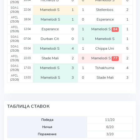
Richards B
0
0
Mamelodi S
0
26.04
(25/26)
SOA1
Mamelodi S
1
1
Stellenbos
2
22.04
(25/26)
AFCL
Mamelodi S
1
0
Esperance
1
18.04
(25/26)
AFCL
Esperance
0
1
Mamelodi S
1
84
12.04
(25/26)
SOA1
Durban Cit
0
1
Mamelodi S
1
07.04
(25/26)
SOA1
Mamelodi S
4
1
Chippa Uni
5
03.04
(25/26)
AFCL
Stade Mali
2
0
Mamelodi S
2
77
22.03
(25/26)
SOA1
Mamelodi S
3
1
Tshakhuma
4
17.03
(25/26)
AFCL
Mamelodi S
3
0
Stade Mali
3
13.03
(25/26)
ТАБЛИЦА СТАВОК
Победа
11/20
Ничья
6/20
Поражение
3/20