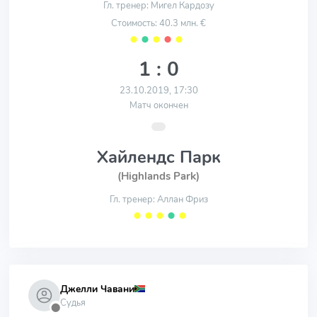
Гл. тренер: Мигел Кардозу
Стоимость: 40.3 млн. €
⬤
⬤
⬤
⬤
⬤
1 : 0
23.10.2019, 17:30
Матч окончен
Хайлендс Парк
(Highlands Park)
Гл. тренер: Аллан Фриз
⬤
⬤
⬤
⬤
⬤
Джелли Чавани
Судья
⬤