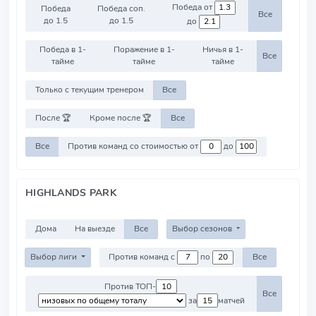
Победа от
Победа
Победа соп.
Все
до 1.5
до 1.5
до
Победа в 1-
Поражение в 1-
Ничья в 1-
Все
тайме
тайме
тайме
Только с текущим тренером
Все
После 🏆
Кроме после 🏆
Все
Все
Против команд со стоимостью от
до
HIGHLANDS PARK
Дома
На выезде
Все
Выбор сезонов
Выбор лиги
Против команд с
по
Все
Против ТОП-
Все
за
матчей