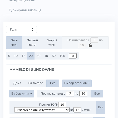
Коэффициенты
Турнирная таблица
На интервале с
по
Весь
Первый
Второй
матч
тайм
тайм
5
10
15
20
30
40
50
100
MAMELODI SUNDOWNS
Дома
На выезде
Все
Выбор сезонов
Выбор лиги
Против команд с
по
Все
Против ТОП-
Все
за
матчей