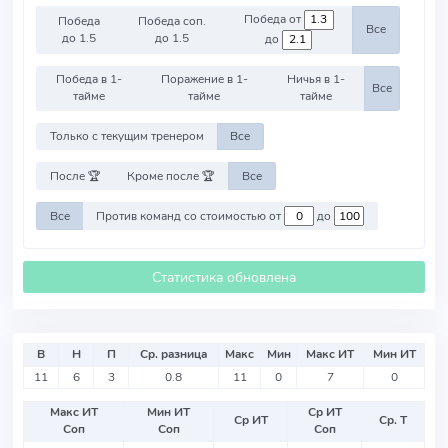
Победа от
Победа
Победа соп.
Все
до 1.5
до 1.5
до
Победа в 1-
Поражение в 1-
Ничья в 1-
Все
тайме
тайме
тайме
Только с текущим тренером
Все
После 🏆
Кроме после 🏆
Все
Все
Против команд со стоимостью от
до
Статистика обновлена
В
Н
П
Ср. разница
Макс
Мин
Макс ИТ
Мин ИТ
11
6
3
0.8
11
0
7
0
Макс ИТ
Мин ИТ
Ср ИТ
Ср ИТ
Ср. Т
Соп
Соп
Соп