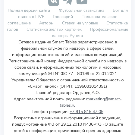
Полная версия сайта
Футбольная статистика
Бот для
ставок в LIVE
Глоссарий
Пользовательское
соглашение
Авторы
Ставки на угловые
Статистика
голов
Статистика желтых карточек
Профессиональные
капперы Рунета
Сетевое издание Smart Tables зарегистрировано в
федеральной службе по надзору в сфере связи,
информационных технологий и массовых коммуникаций.
Регистрационный номер Федеральной службы по надзору в
сфере связи, информационных технологий и массовых
коммуникаций ЭЛ № ФС 77 - 80199 от 22.01.2021
Учредитель
:
Общество с ограниченной ответственностью
«Смарт Тейблс» (ОГРН: 1195081014391)
Главный редактор: Ордынец А.О.
Адрес электронной почты редакции:
marketing@smart-
tables.ru
Телефон редакции:
+7 915 815 47 05
Возрастные ограничения информационной продукции,
предусмотренные ФЗ от 29.12.2010 N436-ФЗ «О защите
детей от информации, причиняющей вред их здоровью