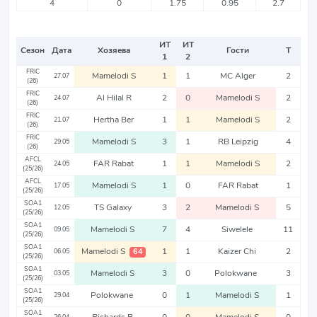
4
0
1.75
0.95
2.7
ИТ
ИТ
Сезон
Дата
Хозяева
Гости
Т
1
2
FRIC
Mamelodi S
1
1
MC Alger
2
27.07
(26)
FRIC
Al Hilal R
2
0
Mamelodi S
2
24.07
(26)
FRIC
Hertha Ber
1
1
Mamelodi S
2
21.07
(26)
FRIC
Mamelodi S
3
1
RB Leipzig
4
29.05
(26)
AFCL
FAR Rabat
1
1
Mamelodi S
2
24.05
(25/26)
AFCL
Mamelodi S
1
0
FAR Rabat
1
17.05
(25/26)
SOA1
TS Galaxy
3
2
Mamelodi S
5
12.05
(25/26)
SOA1
Mamelodi S
7
4
Siwelele
11
09.05
(25/26)
SOA1
Mamelodi S
1
1
Kaizer Chi
2
64
06.05
(25/26)
SOA1
Mamelodi S
3
0
Polokwane
3
03.05
(25/26)
SOA1
Polokwane
0
1
Mamelodi S
1
29.04
(25/26)
SOA1