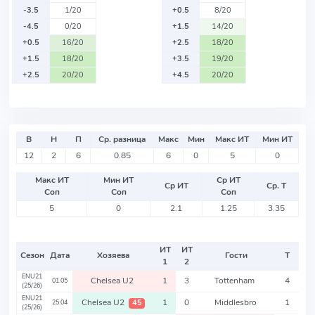
-3.5
1/20
+0.5
8/20
-4.5
0/20
+1.5
14/20
+0.5
16/20
+2.5
18/20
+1.5
18/20
+3.5
19/20
+2.5
20/20
+4.5
20/20
В
Н
П
Ср. разница
Макс
Мин
Макс ИТ
Мин ИТ
12
2
6
0.85
6
0
5
0
Макс ИТ
Мин ИТ
Ср ИТ
Ср ИТ
Ср. Т
Соп
Соп
Соп
5
0
2.1
1.25
3.35
ИТ
ИТ
Сезон
Дата
Хозяева
Гости
Т
1
2
ENU21
Chelsea U2
1
3
Tottenham
4
01.05
(25/26)
ENU21
Chelsea U2
1
0
Middlesbro
1
45
25.04
(25/26)