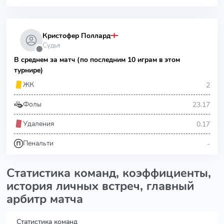
Кристофер Поллард
Судья
⬤
В среднем за матч (по последним 10 играм в этом
турнире)
2
ЖК
23.17
Фолы
0.17
Удаления
-
Пенальти
Статистика команд, коэффициенты,
история личных встреч, главный
арбитр матча
Статистика команд