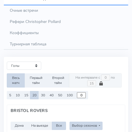
Очные встречи
Рефери Christopher Pollard
Коэффициенты
Турнирная таблица
На интервале с
по
Весь
Первый
Второй
матч
тайм
тайм
5
10
15
20
30
40
50
100
BRISTOL ROVERS
Дома
На выезде
Все
Выбор сезонов