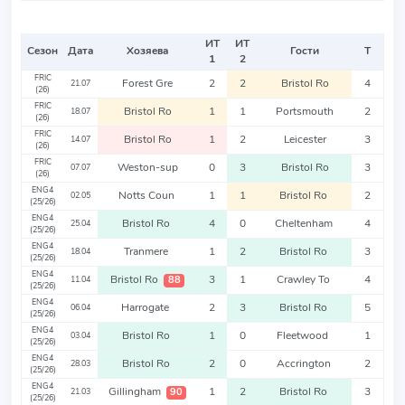
ИТ
ИТ
Сезон
Дата
Хозяева
Гости
Т
1
2
FRIC
Forest Gre
2
2
Bristol Ro
4
21.07
(26)
FRIC
Bristol Ro
1
1
Portsmouth
2
18.07
(26)
FRIC
Bristol Ro
1
2
Leicester
3
14.07
(26)
FRIC
Weston-sup
0
3
Bristol Ro
3
07.07
(26)
ENG4
Notts Coun
1
1
Bristol Ro
2
02.05
(25/26)
ENG4
Bristol Ro
4
0
Cheltenham
4
25.04
(25/26)
ENG4
Tranmere
1
2
Bristol Ro
3
18.04
(25/26)
ENG4
Bristol Ro
3
1
Crawley To
4
88
11.04
(25/26)
ENG4
Harrogate
2
3
Bristol Ro
5
06.04
(25/26)
ENG4
Bristol Ro
1
0
Fleetwood
1
03.04
(25/26)
ENG4
Bristol Ro
2
0
Accrington
2
28.03
(25/26)
ENG4
Gillingham
1
2
Bristol Ro
3
90
21.03
(25/26)