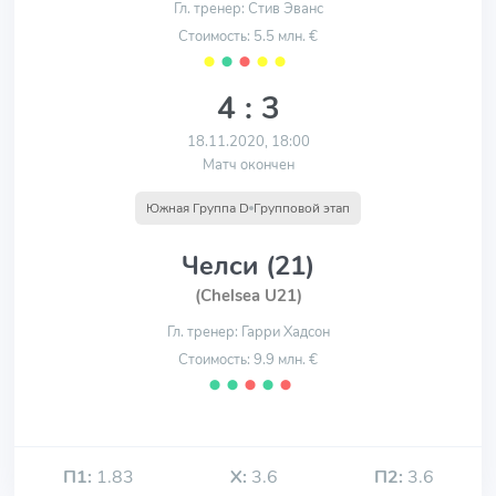
Гл. тренер: Стив Эванс
Стоимость: 5.5 млн. €
⬤
⬤
⬤
⬤
⬤
4 : 3
18.11.2020, 18:00
Матч окончен
Южная Группа D
Групповой этап
Челси (21)
(Chelsea U21)
Гл. тренер: Гарри Хадсон
Стоимость: 9.9 млн. €
⬤
⬤
⬤
⬤
⬤
П1:
1.83
Х:
3.6
П2:
3.6