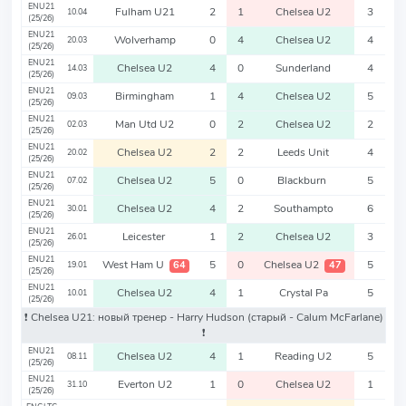
ENU21
Fulham U21
2
1
Chelsea U2
3
10.04
(25/26)
ENU21
Wolverhamp
0
4
Chelsea U2
4
20.03
(25/26)
ENU21
Chelsea U2
4
0
Sunderland
4
14.03
(25/26)
ENU21
Birmingham
1
4
Chelsea U2
5
09.03
(25/26)
ENU21
Man Utd U2
0
2
Chelsea U2
2
02.03
(25/26)
ENU21
Chelsea U2
2
2
Leeds Unit
4
20.02
(25/26)
ENU21
Chelsea U2
5
0
Blackburn
5
07.02
(25/26)
ENU21
Chelsea U2
4
2
Southampto
6
30.01
(25/26)
ENU21
Leicester
1
2
Chelsea U2
3
26.01
(25/26)
ENU21
West Ham U
5
0
Chelsea U2
5
64
47
19.01
(25/26)
ENU21
Chelsea U2
4
1
Crystal Pa
5
10.01
(25/26)
❗️ Chelsea U21: новый тренер - Harry Hudson
(старый - Calum McFarlane)
❗️
ENU21
Chelsea U2
4
1
Reading U2
5
08.11
(25/26)
ENU21
Everton U2
1
0
Chelsea U2
1
31.10
(25/26)