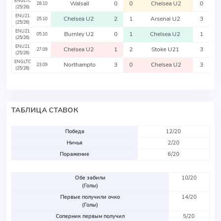
ENGLTC
Walsall
0
0
Chelsea U2
0
28.10
(25/26)
ENU21
Chelsea U2
2
1
Arsenal U2
3
25.10
(25/26)
ENU21
Burnley U2
0
1
Chelsea U2
1
05.10
(25/26)
ENU21
Chelsea U2
1
2
Stoke U21
3
27.09
(25/26)
ENGLTC
Northampto
3
0
Chelsea U2
3
23.09
(25/26)
ТАБЛИЦА СТАВОК
Победа
12/20
Ничья
2/20
Поражение
6/20
Обе забили
10/20
(Голы)
Первые получили очко
14/20
(Голы)
Соперник первым получил
5/20