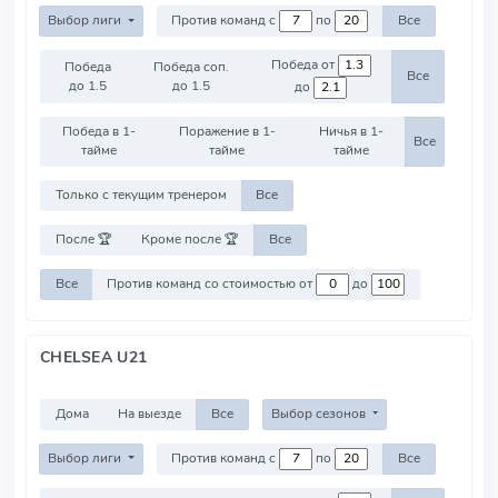
Выбор лиги
Против команд с
по
Все
Победа от
Победа
Победа соп.
Все
до 1.5
до 1.5
до
Победа в 1-
Поражение в 1-
Ничья в 1-
Все
тайме
тайме
тайме
Только с текущим тренером
Все
После 🏆
Кроме после 🏆
Все
Все
Против команд со стоимостью от
до
CHELSEA U21
Дома
На выезде
Все
Выбор сезонов
Выбор лиги
Против команд с
по
Все