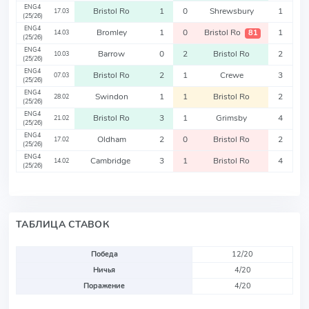
ENG4
Bristol Ro
1
0
Shrewsbury
1
17.03
(25/26)
ENG4
Bromley
1
0
Bristol Ro
1
81
14.03
(25/26)
ENG4
Barrow
0
2
Bristol Ro
2
10.03
(25/26)
ENG4
Bristol Ro
2
1
Crewe
3
07.03
(25/26)
ENG4
Swindon
1
1
Bristol Ro
2
28.02
(25/26)
ENG4
Bristol Ro
3
1
Grimsby
4
21.02
(25/26)
ENG4
Oldham
2
0
Bristol Ro
2
17.02
(25/26)
ENG4
Cambridge
3
1
Bristol Ro
4
14.02
(25/26)
ТАБЛИЦА СТАВОК
Победа
12/20
Ничья
4/20
Поражение
4/20