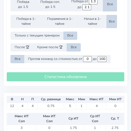
Победа от
Победа
Победа соп.
Все
до 1.5
до 1.5
до
Победа в 1-
Поражение в 1-
Ничья в 1-
Все
тайме
тайме
тайме
Только с текущим тренером
Все
После 🏆
Кроме после 🏆
Все
Все
Против команд со стоимостью от
до
Статистика обновлена
В
Н
П
Ср. разница
Макс
Мин
Макс ИТ
Мин ИТ
12
4
4
0.75
5
1
4
0
Макс ИТ
Мин ИТ
Ср ИТ
Ср ИТ
Ср. Т
Соп
Соп
Соп
3
0
1.75
1
2.75