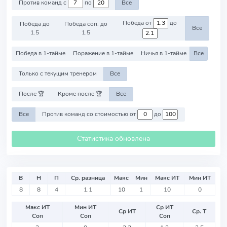
Против команд с
по
Все
Победа от
до
Победа до
Победа соп. до
Все
1.5
1.5
Победа в 1-тайме
Поражение в 1-тайме
Ничья в 1-тайме
Все
Только с текущим тренером
Все
После 🏆
Кроме после 🏆
Все
Все
Против команд со стоимостью от
до
Статистика обновлена
В
Н
П
Ср. разница
Макс
Мин
Макс ИТ
Мин ИТ
8
8
4
1.1
10
1
10
0
Макс ИТ
Мин ИТ
Ср ИТ
Ср ИТ
Ср. Т
Соп
Соп
Соп