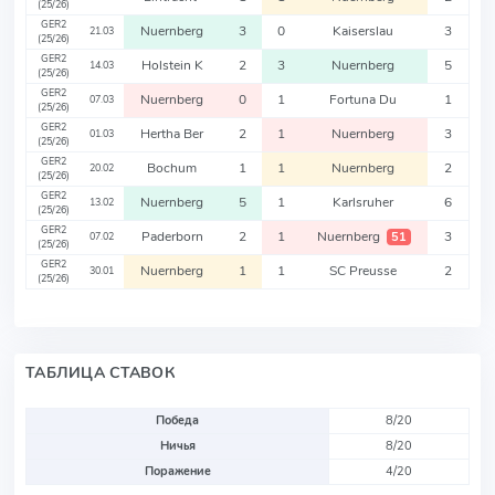
(25/26)
GER2
Nuernberg
3
0
Kaiserslau
3
21.03
(25/26)
GER2
Holstein K
2
3
Nuernberg
5
14.03
(25/26)
GER2
Nuernberg
0
1
Fortuna Du
1
07.03
(25/26)
GER2
Hertha Ber
2
1
Nuernberg
3
01.03
(25/26)
GER2
Bochum
1
1
Nuernberg
2
20.02
(25/26)
GER2
Nuernberg
5
1
Karlsruher
6
13.02
(25/26)
GER2
Paderborn
2
1
Nuernberg
3
51
07.02
(25/26)
GER2
Nuernberg
1
1
SC Preusse
2
30.01
(25/26)
ТАБЛИЦА СТАВОК
Победа
8/20
Ничья
8/20
Поражение
4/20