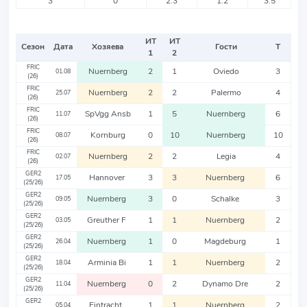
3
0
2.3
1.2
3.5
ИТ
ИТ
Сезон
Дата
Хозяева
Гости
Т
1
2
FRIC
Nuernberg
2
1
Oviedo
3
01.08
(26)
FRIC
Nuernberg
2
2
Palermo
4
25.07
(26)
FRIC
SpVgg Ansb
1
5
Nuernberg
6
11.07
(26)
FRIC
Kornburg
0
10
Nuernberg
10
08.07
(26)
FRIC
Nuernberg
2
2
Legia
4
02.07
(26)
GER2
Hannover
3
3
Nuernberg
6
17.05
(25/26)
GER2
Nuernberg
3
0
Schalke
3
09.05
(25/26)
GER2
Greuther F
1
1
Nuernberg
2
03.05
(25/26)
GER2
Nuernberg
1
0
Magdeburg
1
26.04
(25/26)
GER2
Arminia Bi
1
1
Nuernberg
2
18.04
(25/26)
GER2
Nuernberg
0
2
Dynamo Dre
2
11.04
(25/26)
GER2
Eintracht
1
1
Nuernberg
2
05.04