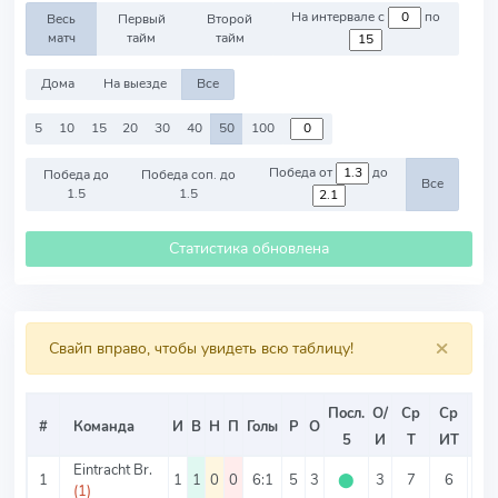
На интервале с
по
Весь
Первый
Второй
матч
тайм
тайм
Дома
На выезде
Все
5
10
15
20
30
40
50
100
Победа от
до
Победа до
Победа соп. до
Все
1.5
1.5
Статистика обновлена
×
Свайп вправо, чтобы увидеть всю таблицу!
Посл.
О/
Ср
Ср
Ср
#
Команда
И
В
Н
П
Голы
Р
О
5
И
Т
ИТ
ИТ
Eintracht Br.
1
1
1
0
0
6:1
5
3
⬤
3
7
6
1
(1)