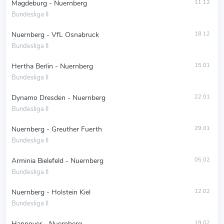
Magdeburg - Nuernberg
11.12
Bundesliga II
Nuernberg - VfL Osnabruck
18.12
Bundesliga II
Hertha Berlin - Nuernberg
15.01
Bundesliga II
Dynamo Dresden - Nuernberg
22.01
Bundesliga II
Nuernberg - Greuther Fuerth
29.01
Bundesliga II
Arminia Bielefeld - Nuernberg
05.02
Bundesliga II
Nuernberg - Holstein Kiel
12.02
Bundesliga II
Hannover - Nuernberg
19.02