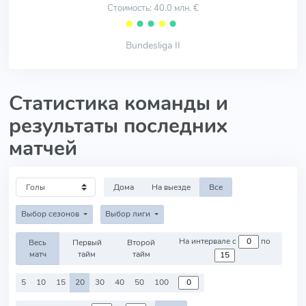
Стоимость: 40.0 млн. €
⬤
⬤
⬤
⬤
⬤
Bundesliga II
Статистика команды и
результаты последних
матчей
Дома
На выезде
Все
Выбор сезонов
Выбор лиги
На интервале с
по
Весь
Первый
Второй
матч
тайм
тайм
5
10
15
20
30
40
50
100