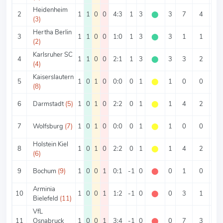
Heidenheim
2
1
1
0
0
4:3
1
3
⬤
3
7
4
3
(3)
Hertha Berlin
3
1
1
0
0
1:0
1
3
⬤
3
1
1
0
(2)
Karlsruher SC
4
1
1
0
0
2:1
1
3
⬤
3
3
2
1
(4)
Kaiserslautern
5
1
0
1
0
0:0
0
1
⬤
1
0
0
0
(8)
6
Darmstadt
(5)
1
0
1
0
2:2
0
1
⬤
1
4
2
2
7
Wolfsburg
(7)
1
0
1
0
0:0
0
1
⬤
1
0
0
0
Holstein Kiel
8
1
0
1
0
2:2
0
1
⬤
1
4
2
2
(6)
9
Bochum
(9)
1
0
0
1
0:1
-1
0
⬤
0
1
0
1
Arminia
10
1
0
0
1
1:2
-1
0
⬤
0
3
1
2
Bielefeld
(11)
VfL
11
Osnabruck
1
0
0
1
3:4
-1
0
⬤
0
7
3
4