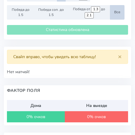
Победа от
до
Победа до
Победа соп. до
Все
1.5
1.5
Статистика обновлена
×
Свайп вправо, чтобы увидеть всю таблицу!
Нет матчей!
ФАКТОР ПОЛЯ
Дома
На выезде
0% очков
0% очков