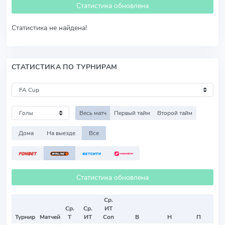
Статистика обновлена
Статистика не найдена!
СТАТИСТИКА ПО ТУРНИРАМ
Весь матч
Первый тайм
Второй тайм
Дома
На выезде
Все
Статистика обновлена
Ср.
Ср.
Ср.
ИТ
Турнир
Матчей
Т
ИТ
Соп
В
Н
П