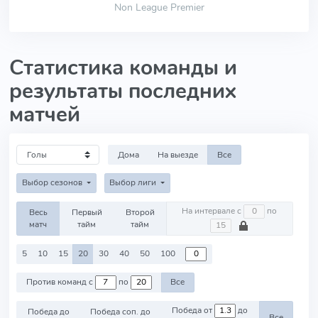
Non League Premier
Статистика команды и
результаты последних
матчей
Дома
На выезде
Все
Выбор сезонов
Выбор лиги
На интервале с
по
Весь
Первый
Второй
матч
тайм
тайм
5
10
15
20
30
40
50
100
Против команд с
по
Все
Победа от
до
Победа до
Победа соп. до
Все