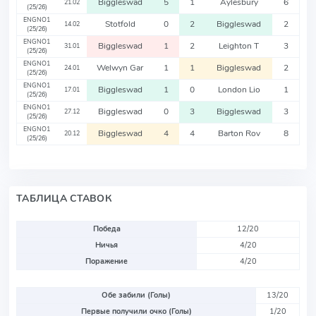
Biggleswad
5
1
Aylesbury
6
21.02
(25/26)
ENGNO1
Stotfold
0
2
Biggleswad
2
14.02
(25/26)
ENGNO1
Biggleswad
1
2
Leighton T
3
31.01
(25/26)
ENGNO1
Welwyn Gar
1
1
Biggleswad
2
24.01
(25/26)
ENGNO1
Biggleswad
1
0
London Lio
1
17.01
(25/26)
ENGNO1
Biggleswad
0
3
Biggleswad
3
27.12
(25/26)
ENGNO1
Biggleswad
4
4
Barton Rov
8
20.12
(25/26)
ТАБЛИЦА СТАВОК
Победа
12/20
Ничья
4/20
Поражение
4/20
Обе забили (Голы)
13/20
Первые получили очко (Голы)
1/20