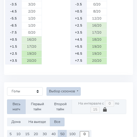
-3.5
3/20
-3.5
0/20
-4.5
2/20
+0.5
8/20
-5.5
1/20
+1.5
12/20
-6.5
1/20
+2.5
16/20
-7.5
0/20
+3.5
17/20
+0.5
16/20
+4.5
18/20
+1.5
17/20
+5.5
19/20
+2.5
19/20
+6.5
19/20
+3.5
20/20
+7.5
20/20
Выбор сезонов
На интервале с
по
Весь
Первый
Второй
матч
тайм
тайм
Дома
На выезде
Все
5
10
15
20
30
40
50
100