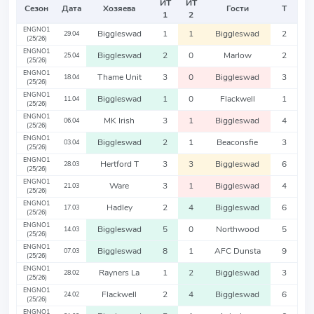
ИТ
ИТ
Сезон
Дата
Хозяева
Гости
Т
1
2
ENGNO1
Biggleswad
1
1
Biggleswad
2
29.04
(25/26)
ENGNO1
Biggleswad
2
0
Marlow
2
25.04
(25/26)
ENGNO1
Thame Unit
3
0
Biggleswad
3
18.04
(25/26)
ENGNO1
Biggleswad
1
0
Flackwell
1
11.04
(25/26)
ENGNO1
MK Irish
3
1
Biggleswad
4
06.04
(25/26)
ENGNO1
Biggleswad
2
1
Beaconsfie
3
03.04
(25/26)
ENGNO1
Hertford T
3
3
Biggleswad
6
28.03
(25/26)
ENGNO1
Ware
3
1
Biggleswad
4
21.03
(25/26)
ENGNO1
Hadley
2
4
Biggleswad
6
17.03
(25/26)
ENGNO1
Biggleswad
5
0
Northwood
5
14.03
(25/26)
ENGNO1
Biggleswad
8
1
AFC Dunsta
9
07.03
(25/26)
ENGNO1
Rayners La
1
2
Biggleswad
3
28.02
(25/26)
ENGNO1
Flackwell
2
4
Biggleswad
6
24.02
(25/26)
ENGNO1