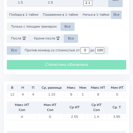
1.5
1.5
Победа в 1-тайме
Поражение в 1-тайме
Ничья в 1-тайме
Все
Только с текущим тренером
Все
После 🏆
Кроме после 🏆
Все
Все
Против команд со стоимостью от
до
Статистика обновлена
В
Н
П
Ср. разница
Макс
Мин
Макс ИТ
Мин ИТ
12
4
4
1.15
9
1
8
0
Макс ИТ
Мин ИТ
Ср ИТ
Ср ИТ
Ср. Т
Соп
Соп
Соп
4
0
2.55
1.4
3.95