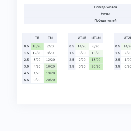
Победа хозяев
Ничья
Победа гостей
ТБ
ТМ
ИТ1Б
ИТ1М
ИТ2
0.5
18/20
2/20
0.5
14/20
6/20
0.5
14/2
1.5
12/20
8/20
1.5
5/20
15/20
1.5
7/2
2.5
8/20
12/20
2.5
2/20
18/20
2.5
1/2
3.5
4/20
16/20
3.5
0/20
20/20
3.5
0/2
4.5
1/20
19/20
5.5
0/20
20/20