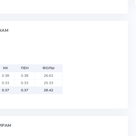
ОНАМ
КК
ПЕН
ФОЛЫ
0.38
0.38
26.63
0.33
0.33
25.33
0.37
0.37
26.42
НИРАМ