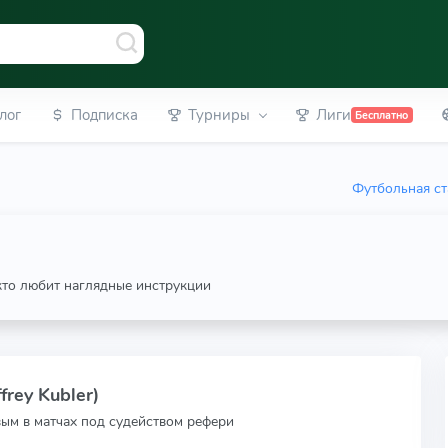
лог
Подписка
Турниры
Лиги
Бесплатно
Футбольная ст
 кто любит наглядные инструкции
rey Kubler)
вым в матчах под судейством рефери