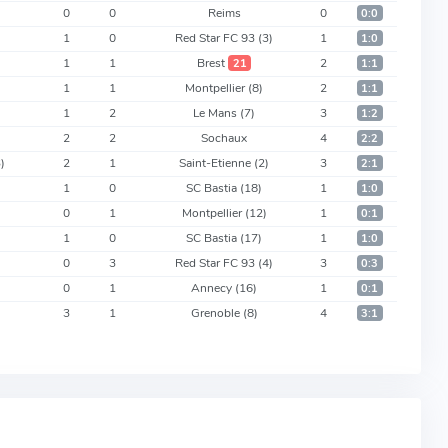
0
0
Reims
0
0:0
1
0
Red Star FC 93
(3)
1
1:0
1
1
Brest
2
21
1:1
1
1
Montpellier
(8)
2
1:1
1
2
Le Mans
(7)
3
1:2
2
2
Sochaux
4
2:2
)
2
1
Saint-Etienne
(2)
3
2:1
1
0
SC Bastia
(18)
1
1:0
0
1
Montpellier
(12)
1
0:1
1
0
SC Bastia
(17)
1
1:0
0
3
Red Star FC 93
(4)
3
0:3
0
1
Annecy
(16)
1
0:1
3
1
Grenoble
(8)
4
3:1