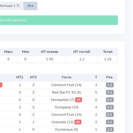
 больше 1.7)
Все
ика обновлена
Макс
Мин
ИТ хозяев
ИТ гостей
Тотал
5
0
1.05
1.1
2.15
ИТ
1
ИТ
2
Гости
Т
Рез.
1
2
Clermont Foot
(14)
3
1
1:2
3
2
Red Star FC 93
(5)
5
3:2
0
0
Montpellier
(7)
0
45
0:0
2
2
Guingamp
(10)
4
2:2
0
2
Clermont Foot
(15)
2
0:2
1
1
Grenoble
(12)
2
90
1:1
1
0
Dunkerque
(5)
1
1:0