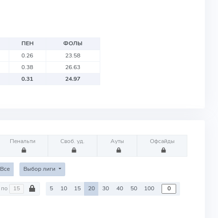
ПЕН
ФОЛЫ
0.26
23.58
0.38
26.63
0.31
24.97
Пенальти
Своб. уд.
Ауты
Офсайды
Все
Выбор лиги
по
5
10
15
20
30
40
50
100