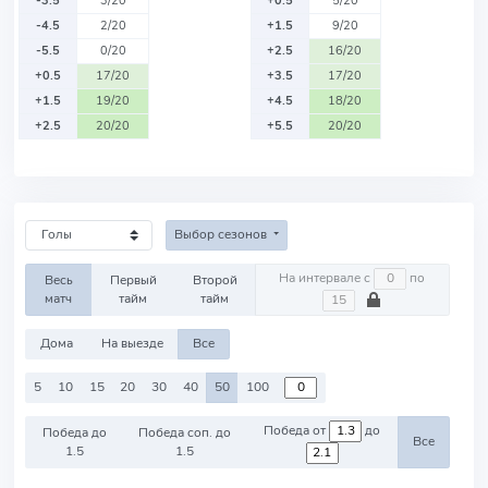
-3.5
3/20
+0.5
5/20
-4.5
2/20
+1.5
9/20
-5.5
0/20
+2.5
16/20
+0.5
17/20
+3.5
17/20
+1.5
19/20
+4.5
18/20
+2.5
20/20
+5.5
20/20
Выбор сезонов
На интервале с
по
Весь
Первый
Второй
матч
тайм
тайм
Дома
На выезде
Все
5
10
15
20
30
40
50
100
Победа от
до
Победа до
Победа соп. до
Все
1.5
1.5