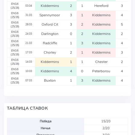
ENG6
Kiddermins
2
1
Hereford
3
03.04
(25/26)
ENG6
Spennymoor
3
1
Kiddermins
4
31.03
(25/26)
ENG6
Oxford Cit
3
2
Kiddermins
5
28.03
(25/26)
ENG6
Darlington
0
2
Kiddermins
2
24.03
(25/26)
ENG6
Radcliffe
1
3
Kiddermins
4
21.03
(25/26)
ENG6
Chorley
2
1
Kiddermins
3
17.03
(25/26)
ENG6
Kiddermins
1
1
Chester
2
14.03
(25/26)
ENG6
Kiddermins
4
0
Peterborou
4
10.03
(25/26)
ENG6
Buxton
1
3
Kiddermins
4
07.03
(25/26)
ТАБЛИЦА СТАВОК
Победа
15/20
Ничья
2/20