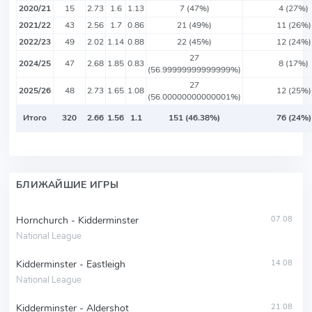
2020/21
15
2.73
1.6
1.13
7 (47%)
4 (27%)
2021/22
43
2.56
1.7
0.86
21 (49%)
11 (26%)
2022/23
49
2.02
1.14
0.88
22 (45%)
12 (24%)
27
2024/25
47
2.68
1.85
0.83
8 (17%)
(56.99999999999999%)
27
2025/26
48
2.73
1.65
1.08
12 (25%)
(56.00000000000001%)
Итого
320
2.66
1.56
1.1
151 (46.38%)
76 (24%)
БЛИЖАЙШИЕ ИГРЫ
Hornchurch - Kidderminster
07.08
National League
Kidderminster - Eastleigh
14.08
National League
Kidderminster - Aldershot
21.08