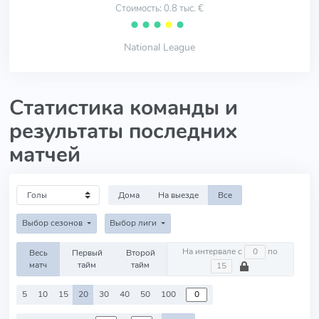
Стоимость: 0.8 тыс. €
⬤
⬤
⬤
⬤
⬤
National League
Статистика команды и
результаты последних
матчей
Дома
На выезде
Все
Выбор сезонов
Выбор лиги
На интервале с
по
Весь
Первый
Второй
матч
тайм
тайм
5
10
15
20
30
40
50
100