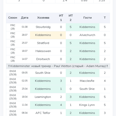
3
0
2.4
0.85
3.25
ИТ
ИТ
Сезон
Дата
Хозяева
Гости
Т
1
2
FRIC
Stourbridg
0
5
Kiddermins
5
01.08
(26)
FRIC
Kiddermins
0
0
Alvechurch
0
28.07
(26)
FRIC
Stratford
0
5
Kiddermins
5
25.07
(26)
FRIC
Halesowen
0
2
Kiddermins
2
18.07
(26)
FRIC
Droitwich
0
2
Kiddermins
2
14.07
(26)
❗️ Kidderminster: новый тренер - Paul Wotton
(старый - Adam Murray)
❗️
ENG6
South Shie
0
2
Kiddermins
2
09.05
(25/26)
ENG6
Kiddermins
3
1
Macclesfie
4
02.05
(25/26)
ENG6
Kiddermins
1
0
South Shie
1
25.04
(25/26)
ENG6
Leamington
2
3
Kiddermins
5
18.04
(25/26)
ENG6
Kiddermins
4
1
Kings Lynn
5
11.04
(25/26)
ENG6
AFC Telfor
1
2
Kiddermins
3
06.04
(25/26)