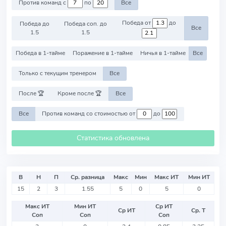
Против команд с
по
Все
Победа от
до
Победа до
Победа соп. до
Все
1.5
1.5
Победа в 1-тайме
Поражение в 1-тайме
Ничья в 1-тайме
Все
Только с текущим тренером
Все
После 🏆
Кроме после 🏆
Все
Все
Против команд со стоимостью от
до
Статистика обновлена
В
Н
П
Ср. разница
Макс
Мин
Макс ИТ
Мин ИТ
15
2
3
1.55
5
0
5
0
Макс ИТ
Мин ИТ
Ср ИТ
Ср ИТ
Ср. Т
Соп
Соп
Соп