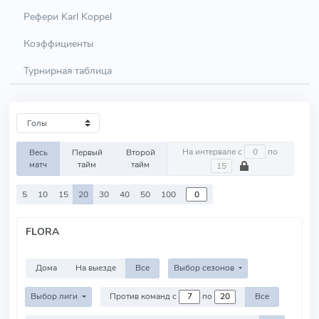
Рефери Karl Koppel
Коэффициенты
Турнирная таблица
На интервале с
по
Весь
Первый
Второй
матч
тайм
тайм
5
10
15
20
30
40
50
100
FLORA
Дома
На выезде
Все
Выбор сезонов
Выбор лиги
Против команд с
по
Все