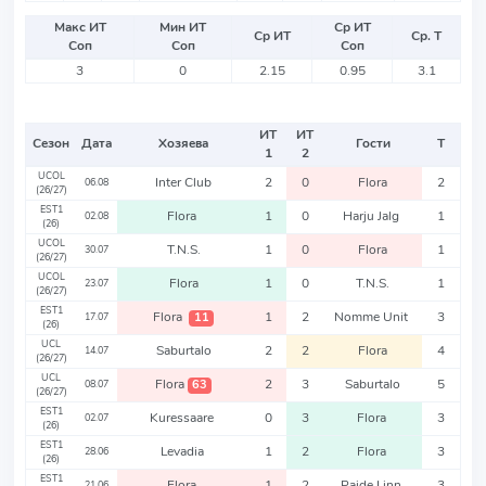
Макс ИТ
Мин ИТ
Ср ИТ
Ср ИТ
Ср. Т
Соп
Соп
Соп
3
0
2.15
0.95
3.1
ИТ
ИТ
Сезон
Дата
Хозяева
Гости
Т
1
2
UCOL
Inter Club
2
0
Flora
2
06.08
(26/27)
EST1
Flora
1
0
Harju Jalg
1
02.08
(26)
UCOL
T.N.S.
1
0
Flora
1
30.07
(26/27)
UCOL
Flora
1
0
T.N.S.
1
23.07
(26/27)
EST1
Flora
1
2
Nomme Unit
3
11
17.07
(26)
UCL
Saburtalo
2
2
Flora
4
14.07
(26/27)
UCL
Flora
2
3
Saburtalo
5
63
08.07
(26/27)
EST1
Kuressaare
0
3
Flora
3
02.07
(26)
EST1
Levadia
1
2
Flora
3
28.06
(26)
EST1
Flora
1
2
Paide Linn
3
21.06