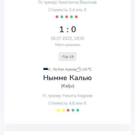
Гл. тренер: Константин Васильев
Стоимость: 3.4 млн. €
⬤
⬤
⬤
⬤
⬤
1 : 0
06.07.2025, 18:30
Матч окончен
Тур 19
А. Ле Кок Арена
,
+15 ℃
Нымме Калью
(Kalju)
Гл. тренер: Никита Андреев
Стоимость: 4.6 млн. €
⬤
⬤
⬤
⬤
⬤