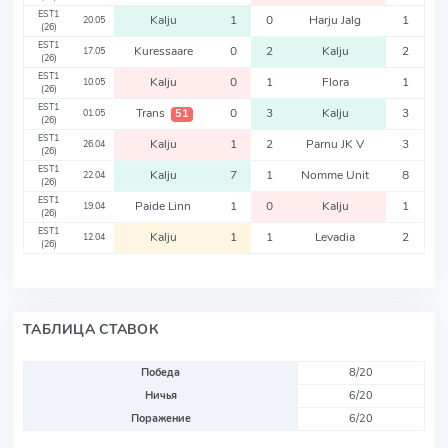
EST1
Kalju
1
0
Harju Jalg
1
20.05
(26)
EST1
Kuressaare
0
2
Kalju
2
17.05
(26)
EST1
Kalju
0
1
Flora
1
10.05
(26)
EST1
Trans
0
3
Kalju
3
51
01.05
(26)
EST1
Kalju
1
2
Parnu JK V
3
26.04
(26)
EST1
Kalju
7
1
Nomme Unit
8
22.04
(26)
EST1
Paide Linn
1
0
Kalju
1
19.04
(26)
EST1
Kalju
1
1
Levadia
2
12.04
(26)
ТАБЛИЦА СТАВОК
Победа
8/20
Ничья
6/20
Поражение
6/20