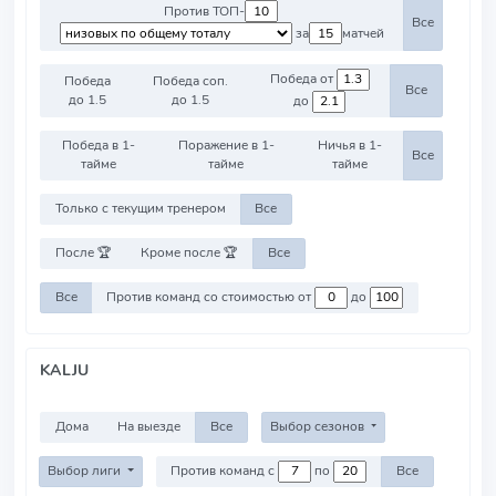
Против ТОП-
Все
за
матчей
Победа от
Победа
Победа соп.
Все
до 1.5
до 1.5
до
Победа в 1-
Поражение в 1-
Ничья в 1-
Все
тайме
тайме
тайме
Только с текущим тренером
Все
После 🏆
Кроме после 🏆
Все
Все
Против команд со стоимостью от
до
KALJU
Дома
На выезде
Все
Выбор сезонов
Выбор лиги
Против команд с
по
Все