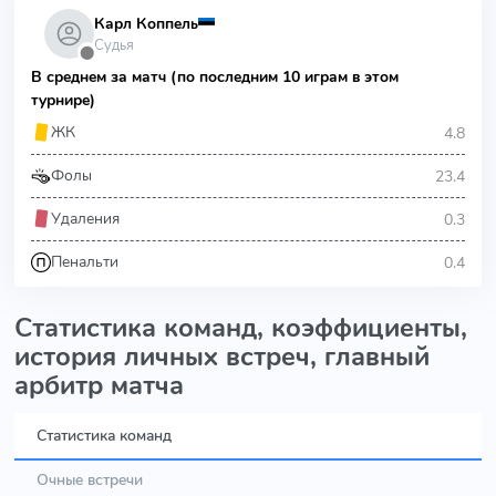
Карл Коппель
Судья
⬤
В среднем за матч (по последним 10 играм в этом
турнире)
4.8
ЖК
23.4
Фолы
0.3
Удаления
0.4
Пенальти
Статистика команд, коэффициенты,
история личных встреч, главный
арбитр матча
Статистика команд
Очные встречи