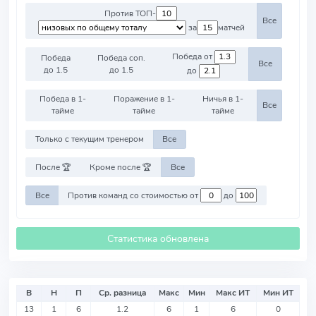
Против ТОП-
Все
за
матчей
Победа от
Победа
Победа соп.
Все
до 1.5
до 1.5
до
Победа в 1-
Поражение в 1-
Ничья в 1-
Все
тайме
тайме
тайме
Только с текущим тренером
Все
После 🏆
Кроме после 🏆
Все
Все
Против команд со стоимостью от
до
Статистика обновлена
В
Н
П
Ср. разница
Макс
Мин
Макс ИТ
Мин ИТ
13
1
6
1.2
6
1
6
0