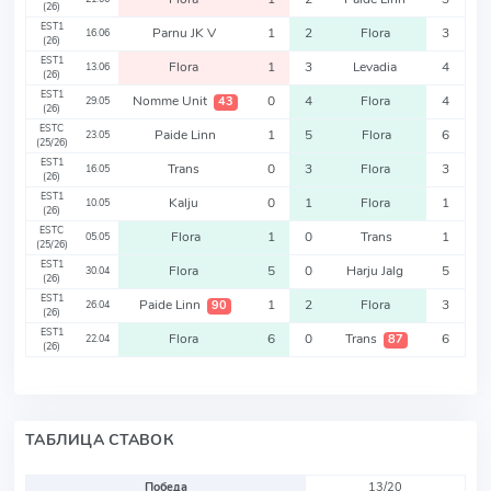
(26)
EST1
Parnu JK V
1
2
Flora
3
16.06
(26)
EST1
Flora
1
3
Levadia
4
13.06
(26)
EST1
Nomme Unit
0
4
Flora
4
43
29.05
(26)
ESTC
Paide Linn
1
5
Flora
6
23.05
(25/26)
EST1
Trans
0
3
Flora
3
16.05
(26)
EST1
Kalju
0
1
Flora
1
10.05
(26)
ESTC
Flora
1
0
Trans
1
05.05
(25/26)
EST1
Flora
5
0
Harju Jalg
5
30.04
(26)
EST1
Paide Linn
1
2
Flora
3
90
26.04
(26)
EST1
Flora
6
0
Trans
6
87
22.04
(26)
ТАБЛИЦА СТАВОК
Победа
13/20