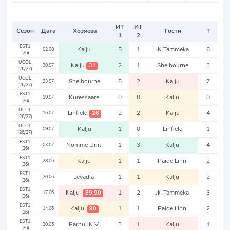
ИТ
ИТ
Сезон
Дата
Хозяева
Гости
Т
1
2
EST1
Kalju
5
1
JK Tammeka
6
02.08
(26)
UCOL
Kalju
2
1
Shelbourne
3
31
30.07
(26/27)
UCOL
Shelbourne
5
2
Kalju
7
23.07
(26/27)
EST1
Kuressaare
0
0
Kalju
0
19.07
(26)
UCOL
Linfield
2
2
Kalju
4
26
16.07
(26/27)
UCOL
Kalju
1
0
Linfield
1
09.07
(26/27)
EST1
Nomme Unit
1
3
Kalju
4
03.07
(26)
EST1
Kalju
1
1
Paide Linn
2
28.06
(26)
EST1
Levadia
1
1
Kalju
2
20.06
(26)
EST1
Kalju
1
2
JK Tammeka
3
89,90
17.06
(26)
EST1
Kalju
1
1
Paide Linn
2
90
14.06
(26)
EST1
Parnu JK V
3
1
Kalju
4
30.05
(26)