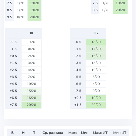
7.5
1/20
19/20
7.5
1/20
19/20
8.5
1/20
19/20
8.5
0/20
20/20
9.5
0/20
20/20
Ф
Ф2
-0.5
1/20
-0.5
18/20
-1.5
0/20
-1.5
17/20
+0.5
2/20
-2.5
16/20
+1.5
3/20
-3.5
13/20
+2.5
4/20
-4.5
10/20
+3.5
7/20
-5.5
5/20
+4.5
10/20
-6.5
4/20
+5.5
15/20
-7.5
0/20
+6.5
16/20
+0.5
19/20
+7.5
20/20
+1.5
20/20
В
Н
П
Ср. разница
Макс
Мин
Макс ИТ
Мин ИТ