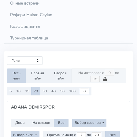
Очные встречи
Рефери Hakan Ceylan
Коэффициенты
Турнирная таблица
На интервале с
по
Весь
Первый
Второй
матч
тайм
тайм
5
10
15
20
30
40
50
100
ADANA DEMIRSPOR
Дома
На выезде
Все
Выбор сезонов
Выбор лиги
Против команд с
по
Все