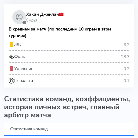
Хакан Джеилан
Судья
⬤
В среднем за матч (по последним 10 играм в этом
турнире)
6.2
ЖК
28.3
Фолы
0.2
Удаления
0.1
Пенальти
Статистика команд, коэффициенты,
история личных встреч, главный
арбитр матча
Статистика команд