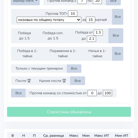
Выбор лиги
Против команд с
по
Все
Против ТОП-
Все
за
матчей
Победа от
Победа
Победа соп.
Все
до 1.5
до 1.5
до
Победа в 1-
Поражение в 1-
Ничья в 1-
Все
тайме
тайме
тайме
Только с текущим тренером
Все
После 🏆
Кроме после 🏆
Все
Все
Против команд со стоимостью от
до
Статистика обновлена
В
Н
П
Ср. разница
Макс
Мин
Макс ИТ
Мин ИТ