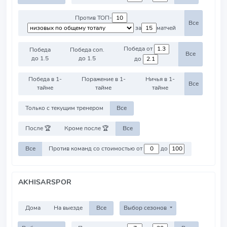
Против ТОП-
Все
за
матчей
Победа от
Победа
Победа соп.
Все
до 1.5
до 1.5
до
Победа в 1-
Поражение в 1-
Ничья в 1-
Все
тайме
тайме
тайме
Только с текущим тренером
Все
После 🏆
Кроме после 🏆
Все
Все
Против команд со стоимостью от
до
AKHISARSPOR
Дома
На выезде
Все
Выбор сезонов