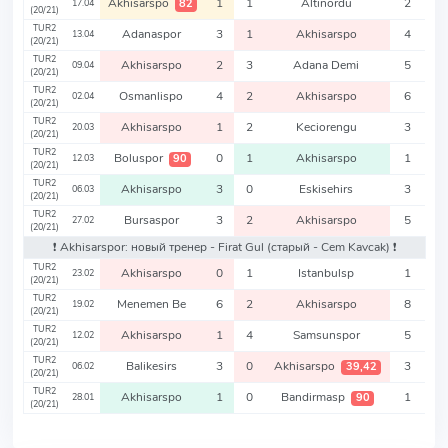
Akhisarspo
1
1
Altinordu
2
82
17.04
(20/21)
TUR2
Adanaspor
3
1
Akhisarspo
4
13.04
(20/21)
TUR2
Akhisarspo
2
3
Adana Demi
5
09.04
(20/21)
TUR2
Osmanlispo
4
2
Akhisarspo
6
02.04
(20/21)
TUR2
Akhisarspo
1
2
Keciorengu
3
20.03
(20/21)
TUR2
Boluspor
0
1
Akhisarspo
1
90
12.03
(20/21)
TUR2
Akhisarspo
3
0
Eskisehirs
3
06.03
(20/21)
TUR2
Bursaspor
3
2
Akhisarspo
5
27.02
(20/21)
❗️ Akhisarspor: новый тренер - Firat Gul
(старый - Cem Kavcak)
❗️
TUR2
Akhisarspo
0
1
Istanbulsp
1
23.02
(20/21)
TUR2
Menemen Be
6
2
Akhisarspo
8
19.02
(20/21)
TUR2
Akhisarspo
1
4
Samsunspor
5
12.02
(20/21)
TUR2
Balikesirs
3
0
Akhisarspo
3
39,42
06.02
(20/21)
TUR2
Akhisarspo
1
0
Bandirmasp
1
90
28.01
(20/21)