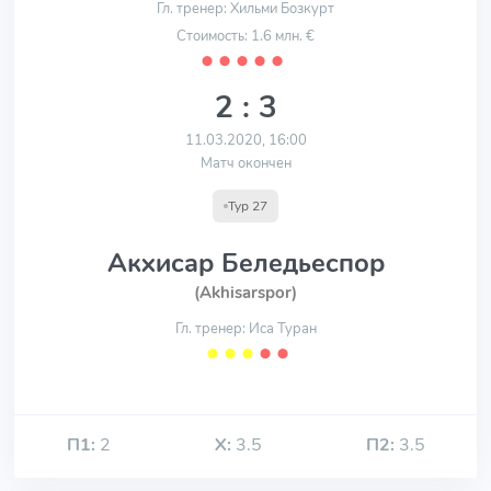
Гл. тренер: Хильми Бозкурт
Стоимость: 1.6 млн. €
⬤
⬤
⬤
⬤
⬤
2 : 3
11.03.2020, 16:00
Матч окончен
Тур 27
Акхисар Беледьеспор
(Akhisarspor)
Гл. тренер: Иса Туран
⬤
⬤
⬤
⬤
⬤
П1:
2
Х:
3.5
П2:
3.5