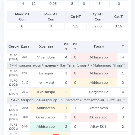
4
4
12
-0.95
8
0
3
0
Макс ИТ
Мин ИТ
Ср ИТ
Ср ИТ
Ср. Т
Соп
Соп
Соп
6
0
1.1
2.05
3.15
ИТ
ИТ
Сезон
Дата
Хозяева
Гости
Т
1
2
TURC
Viven Born
4
0
Akhisarspo
4
26.09
(23/24)
❗️ Akhisarspor: новый тренер - Ilker Yanar
(старый - Muhammet Yilmaz)
❗️
TURC
Bigaspor
1
0
Akhisarspo
1
12.09
(22/23)
TURC
Yeni Malat
0
0
Akhisarspo
0
01.12
(21/22)
TURC
Akhisarspo
2
2
Bergama Be
4
25.10
(21/22)
❗️ Akhisarspor: новый тренер - Muhammet Yilmaz
(старый - Firat Gul)
❗️
TUR2
Akhisarspo
1
1
Umraniyesp
2
06.05
(20/21)
TUR2
Giresunspo
3
0
Akhisarspo
3
30.04
(20/21)
TUR2
Akhisarspo
2
0
Altay SK I
2
24.04
(20/21)
TUR2