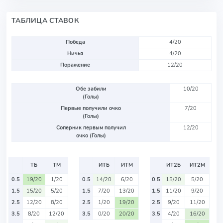
ТАБЛИЦА СТАВОК
Победа
4/20
Ничья
4/20
Поражение
12/20
Обе забили
10/20
(Голы)
Первые получили очко
7/20
(Голы)
Соперник первым получил
12/20
очко (Голы)
ТБ
ТМ
ИТБ
ИТМ
ИТ2Б
ИТ2М
0.5
19/20
1/20
0.5
14/20
6/20
0.5
15/20
5/20
1.5
15/20
5/20
1.5
7/20
13/20
1.5
11/20
9/20
2.5
12/20
8/20
2.5
1/20
19/20
2.5
9/20
11/20
3.5
8/20
12/20
3.5
0/20
20/20
3.5
4/20
16/20