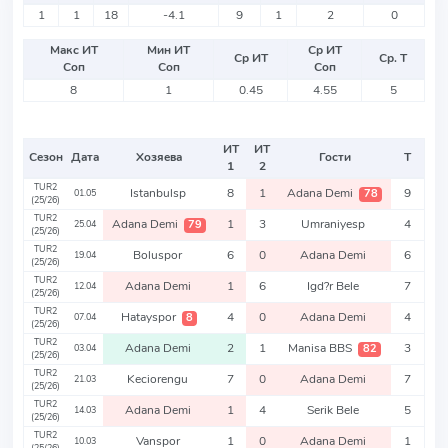
1
1
18
-4.1
9
1
2
0
Макс ИТ
Мин ИТ
Ср ИТ
Ср ИТ
Ср. Т
Соп
Соп
Соп
8
1
0.45
4.55
5
ИТ
ИТ
Сезон
Дата
Хозяева
Гости
Т
1
2
TUR2
Istanbulsp
8
1
Adana Demi
9
78
01.05
(25/26)
TUR2
Adana Demi
1
3
Umraniyesp
4
79
25.04
(25/26)
TUR2
Boluspor
6
0
Adana Demi
6
19.04
(25/26)
TUR2
Adana Demi
1
6
Igd?r Bele
7
12.04
(25/26)
TUR2
Hatayspor
4
0
Adana Demi
4
8
07.04
(25/26)
TUR2
Adana Demi
2
1
Manisa BBS
3
82
03.04
(25/26)
TUR2
Keciorengu
7
0
Adana Demi
7
21.03
(25/26)
TUR2
Adana Demi
1
4
Serik Bele
5
14.03
(25/26)
TUR2
Vanspor
1
0
Adana Demi
1
10.03