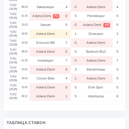
(25/26)
TUR2
Sakaryaspo
4
0
Adana Demi
4
06.03
(25/26)
TUR2
Adana Demi
0
5
Pendikspor
5
72
01.03
(25/26)
TUR2
Sariyer
5
0
Adana Demi
5
45
23.02
(25/26)
TUR2
Adana Demi
1
1
Sivasspor
2
19.02
(25/26)
TUR2
Erzurum BB
7
0
Adana Demi
7
14.02
(25/26)
TUR2
Adana Demi
0
5
Bodrum BLD
5
08.02
(25/26)
TUR2
Amedspor
7
0
Adana Demi
7
01.02
(25/26)
TUR2
Adana Demi
0
3
Bandirmasp
3
23.01
(25/26)
TUR2
Corum Bele
4
1
Adana Demi
5
16.01
(25/26)
TUR2
Adana Demi
0
5
Erok Spor
5
10.01
(25/26)
TUR2
Adana Demi
1
5
Istanbulsp
6
29.12
(25/26)
ТАБЛИЦА СТАВОК