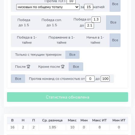
Против ТОП-
Все
за
матчей
Победа от
Победа
Победа соп.
Все
до 1.5
до 1.5
до
Победа в 1-
Поражение в 1-
Ничья в 1-
Все
тайме
тайме
тайме
Только с текущим тренером
Все
После 🏆
Кроме после 🏆
Все
Все
Против команд со стоимостью от
до
Статистика обновлена
В
Н
П
Ср. разница
Макс
Мин
Макс ИТ
Мин ИТ
16
2
2
1.85
10
0
8
0