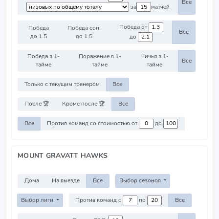
Все
за
матчей
Победа от
Победа
Победа соп.
Все
до 1.5
до 1.5
до
Победа в 1-
Поражение в 1-
Ничья в 1-
Все
тайме
тайме
тайме
Только с текущим тренером
Все
После 🏆
Кроме после 🏆
Все
Все
Против команд со стоимостью от
до
MOUNT GRAVATT HAWKS
Дома
На выезде
Все
Выбор сезонов
Выбор лиги
Против команд с
по
Все