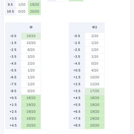
9.5
1/20
19/20
10.5
0/20
20/20
Ф
Ф2
-0.5
16/20
-0.5
2/20
-1.5
10/20
-1.5
1/20
-2.5
8/20
-2.5
1/20
-3.5
3/20
-3.5
1/20
-4.5
2/20
-4.5
0/20
-5.5
1/20
+0.5
4/20
-6.5
1/20
+1.5
10/20
-7.5
1/20
+2.5
12/20
-8.5
0/20
+3.5
17/20
+0.5
18/20
+4.5
18/20
+1.5
19/20
+5.5
19/20
+2.5
19/20
+6.5
19/20
+3.5
19/20
+7.5
19/20
+4.5
20/20
+8.5
20/20