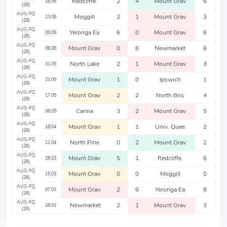
Redcliffe
2
4
Mount Grav
6
28.06
(26)
AUS-FQ
Moggill
2
1
Mount Grav
3
13.06
(26)
AUS-FQ
Yeronga Ea
6
0
Mount Grav
6
09.06
(26)
AUS-FQ
Mount Grav
0
6
Newmarket
6
06.06
(26)
AUS-FQ
North Lake
2
1
Mount Grav
3
31.05
(26)
AUS-FQ
Mount Grav
1
0
Ipswich
1
23.05
(26)
AUS-FQ
Mount Grav
2
2
North Bris
4
17.05
(26)
AUS-FQ
Carina
3
2
Mount Grav
5
08.05
(26)
AUS-FQ
Mount Grav
1
1
Univ. Quee
2
18.04
(26)
AUS-FQ
North Pine
0
2
Mount Grav
2
11.04
(26)
AUS-FQ
Mount Grav
5
1
Redcliffe
6
28.03
(26)
AUS-FQ
Mount Grav
0
0
Moggill
0
15.03
(26)
AUS-FQ
Mount Grav
2
6
Yeronga Ea
8
07.03
(26)
AUS-FQ
Newmarket
2
1
Mount Grav
3
28.02
(26)