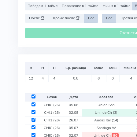
Победа в 1-тайме
Поражение в 1-тайме
Ничья в 1-тайме
В
После 🏆
Кроме после 🏆
Все
Все
Статист
В
Н
П
Ср. разница
Макс
Мин
Макс И
12
4
4
0.8
6
0
4
Сезон
Дата
Хозяева
И
CHIC
(26)
05.08
Union San
CHI1
(26)
02.08
Uni. de Ch
(3)
CHI1
(26)
26.07
Audax Ital
(14)
CHIC
(26)
05.07
Santiago W
CHIC
(26)
02.07
Uni. de Ch
90