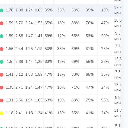
млн.
17.7
⬤
1.76
1.88
1.24
0.65
35%
35%
53%
35%
18%
млн.
16.6
⬤
1.59
3.76
2.24
1.53
65%
18%
88%
76%
47%
млн.
9.3
⬤
1.59
2.88
1.47
1.41
59%
12%
65%
53%
29%
млн.
7.7
⬤
1.56
2.44
1.25
1.19
50%
38%
69%
31%
25%
млн.
13.6
⬤
1.5
2.69
1.44
1.25
63%
13%
69%
56%
38%
млн.
7.3
⬤
1.41
3.12
1.53
1.59
47%
12%
88%
65%
35%
млн.
15.4
⬤
1.35
2.71
1.24
1.47
47%
18%
71%
47%
24%
млн.
8.8
⬤
1.31
3.56
1.94
1.63
63%
19%
88%
75%
56%
млн.
11.3
⬤
1.18
2.41
1.18
1.24
41%
18%
65%
41%
24%
млн.
5.1