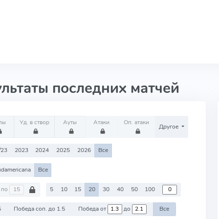
ультаты последних матчей
лы
Уд. в створ
Ауты
Атаки
Оп. атаки
Другое
/23
2023
2024
2025
2026
Все
udamericana
Все
по
5
10
15
20
30
40
50
100
5
Победа соп. до 1.5
Победа от
до
Все