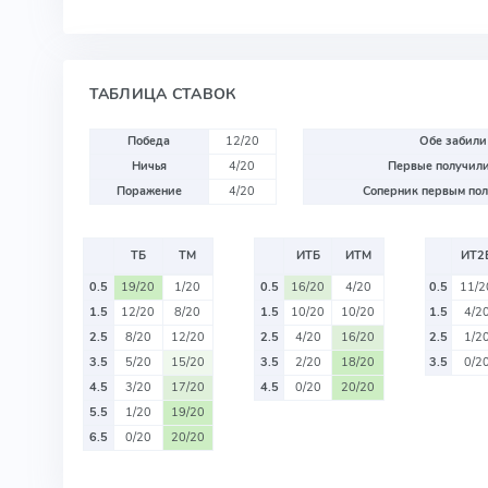
ТАБЛИЦА СТАВОК
Победа
12/20
Обе забили
Ничья
4/20
Первые получили
Поражение
4/20
Соперник первым пол
ТБ
ТМ
ИТБ
ИТМ
ИТ2
0.5
19/20
1/20
0.5
16/20
4/20
0.5
11/2
1.5
12/20
8/20
1.5
10/20
10/20
1.5
4/2
2.5
8/20
12/20
2.5
4/20
16/20
2.5
1/2
3.5
5/20
15/20
3.5
2/20
18/20
3.5
0/2
4.5
3/20
17/20
4.5
0/20
20/20
5.5
1/20
19/20
6.5
0/20
20/20