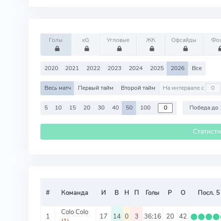
Голы
xG
Угловые
ЖК
Офсайды
Фо
2020
2021
2022
2023
2024
2025
2026
Все
Весь матч
Первый тайм
Второй тайм
На интервале с
5
10
15
20
30
40
50
100
Победа до 
Статист
#
Команда
И
В
Н
П
Голы
Р
О
Посл. 5
Colo Colo
1
17
14
0
3
36:16
20
42
⬤
⬤
⬤
⬤