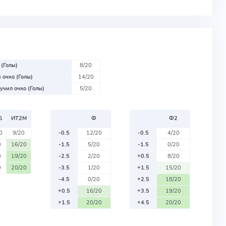
 (Голы)
8/20
 очко (Голы)
14/20
учил очко (Голы)
5/20
Б
ИТ2М
Ф
Ф2
0
9/20
-0.5
12/20
-0.5
4/20
0
16/20
-1.5
5/20
-1.5
0/20
0
19/20
-2.5
2/20
+0.5
8/20
0
20/20
-3.5
1/20
+1.5
15/20
-4.5
0/20
+2.5
18/20
+0.5
16/20
+3.5
19/20
+1.5
20/20
+4.5
20/20