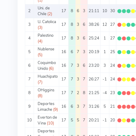
(1)
Uni. de
2
17
8
6
3
21:11
10
30
⬤
⬤
⬤
⬤
Chile
(2)
U. Catolica
3
17
8
3
6
38:26
12
27
⬤
⬤
⬤
⬤
(3)
Palestino
4
17
8
3
6
25:24
1
27
⬤
⬤
⬤
⬤
(4)
Nublense
5
16
6
7
3
20:19
1
25
⬤
⬤
⬤
⬤
(5)
Coquimbo
6
16
7
3
6
23:20
3
24
⬤
⬤
⬤
⬤
Unido
(6)
Huachipato
7
17
7
3
7
26:27
-1
24
⬤
⬤
⬤
⬤
(7)
OHiggins
8
17
7
2
8
21:25
-4
23
⬤
⬤
⬤
⬤
(8)
Deportes
9
16
6
3
7
31:26
5
21
⬤
⬤
⬤
⬤
Limache
(9)
Everton de
10
17
5
5
7
20:21
-1
20
⬤
⬤
⬤
⬤
Vina
(10)
Deportes