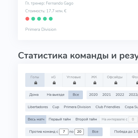
Гл. тренер: Fernando Gago
Стоимость: 17.7 млн. €
⬤
⬤
⬤
⬤
⬤
Primera Division
Статистика команды и рез
Голы
xG
Угловые
ЖК
Офсайды
Фо
Дома
На выезде
Все
2020
2021
2022
2022
Libertadores
Cup
Primera Division
Club Friendlies
Copa S
Весь матч
Первый тайм
Второй тайм
На интервале с
Против команд с
по
Все
Победа до 1.