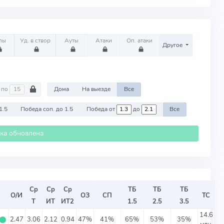
лы
Уд. в створ
Ауты
Атаки
Оп. атаки
Другое
по
Дома
На выезде
Все
1.5
Победа соп. до 1.5
Победа от
до
Все
ика обновлена
Ср
Ср
Ср
ТБ
ТБ
ТБ
О/И
ОЗ
СП
ТС
Т
ИТ
ИТ2
1.5
2.5
3.5
14.6
⬤
2.47
3.06
2.12
0.94
47%
41%
65%
53%
35%