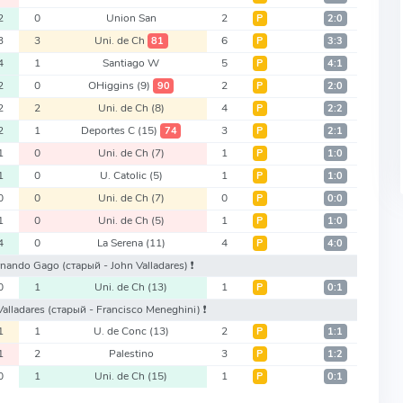
2
0
Union San
2
Р
2:0
3
3
Uni. de Ch
6
81
Р
3:3
4
1
Santiago W
5
Р
4:1
2
0
OHiggins
(9)
2
90
Р
2:0
2
2
Uni. de Ch
(8)
4
Р
2:2
2
1
Deportes C
(15)
3
74
Р
2:1
1
0
Uni. de Ch
(7)
1
Р
1:0
1
0
U. Catolic
(5)
1
Р
1:0
0
0
Uni. de Ch
(7)
0
Р
0:0
1
0
Uni. de Ch
(5)
1
Р
1:0
4
0
La Serena
(11)
4
Р
4:0
Fernando Gago
(старый - John Valladares)
❗️
0
1
Uni. de Ch
(13)
1
Р
0:1
 Valladares
(старый - Francisco Meneghini)
❗️
1
1
U. de Conc
(13)
2
Р
1:1
1
2
Palestino
3
Р
1:2
0
1
Uni. de Ch
(15)
1
Р
0:1