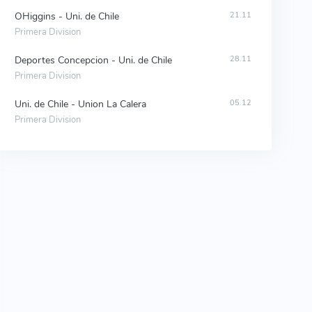
OHiggins - Uni. de Chile
21.11
Primera Division
Deportes Concepcion - Uni. de Chile
28.11
Primera Division
Uni. de Chile - Union La Calera
05.12
Primera Division