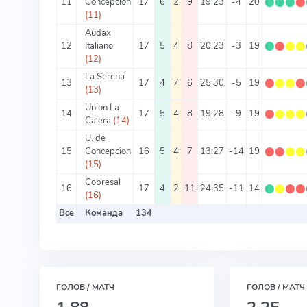
11
Concepcion
17
6
2
9
19:23
-4
20
⬤
⬤
⬤
⬤
(11)
Audax
12
Italiano
17
5
4
8
20:23
-3
19
⬤
⬤
⬤
⬤
(12)
La Serena
13
17
4
7
6
25:30
-5
19
⬤
⬤
⬤
⬤
(13)
Union La
14
17
5
4
8
19:28
-9
19
⬤
⬤
⬤
⬤
Calera
(14)
U. de
15
Concepcion
16
5
4
7
13:27
-14
19
⬤
⬤
⬤
⬤
(15)
Cobresal
16
17
4
2
11
24:35
-11
14
⬤
⬤
⬤
⬤
(16)
Все
Команда
134
ГОЛОВ / МАТЧ
ГОЛОВ / МАТЧ