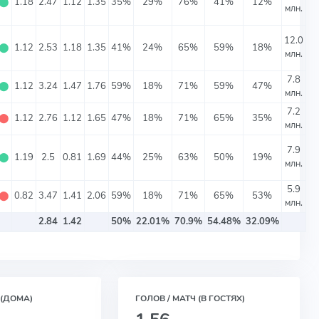
⬤
1.18
2.47
1.12
1.35
35%
29%
76%
41%
12%
млн.
12.0
⬤
1.12
2.53
1.18
1.35
41%
24%
65%
59%
18%
млн.
7.8
⬤
1.12
3.24
1.47
1.76
59%
18%
71%
59%
47%
млн.
7.2
⬤
1.12
2.76
1.12
1.65
47%
18%
71%
65%
35%
млн.
7.9
⬤
1.19
2.5
0.81
1.69
44%
25%
63%
50%
19%
млн.
5.9
⬤
0.82
3.47
1.41
2.06
59%
18%
71%
65%
53%
млн.
2.84
1.42
50%
22.01%
70.9%
54.48%
32.09%
 (ДОМА)
ГОЛОВ / МАТЧ (В ГОСТЯХ)