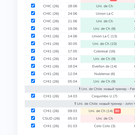
CHIC
(26)
28.06
Uni. de Ch
CHIC
(26)
24.06
Union La C
CHIC
(26)
21.06
Uni. de Ch
CHI1
(26)
19.06
Uni. de Ch
(8)
CHI1
(26)
14.06
Union La C
(13)
CHI1
(26)
30.05
Uni. de Ch
(10)
CHI1
(26)
17.05
Cobresal
(16)
CHI1
(26)
25.04
Uni. de Ch
(9)
CHI1
(26)
18.04
Everton de
(14)
CHI1
(26)
12.04
Nublense
(6)
CHI1
(26)
05.04
Uni. de Ch
(9)
❗️ Uni. de Chile: новый тренер - 
CHI1
(26)
14.03
Coquimbo U
(7)
❗️ Uni. de Chile: новый тренер - John
CHI1
(26)
09.03
Uni. de Ch
(14)
90
CSUD
(26)
05.03
Uni. de Ch
CHI1
(26)
01.03
Colo Colo
(3)