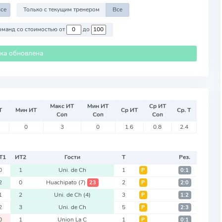
се
Только с текущим тренером
Все
Против команд со стоимостью от
до
ика обновлена
Макс ИТ
Мин ИТ
Ср ИТ
Т
Мин ИТ
Ср ИТ
Ср. Т
Соп
Соп
Соп
0
3
0
1.6
0.8
2.4
Т
1
ИТ
2
Гости
Т
Рез.
0
1
Uni. de Ch
1
Р
0:1
2
0
Huachipato
(7)
2
23
Р
2:0
1
2
Uni. de Ch
(4)
3
Р
1:2
2
3
Uni. de Ch
5
Р
2:3
0
1
Union La C
1
Р
0:1