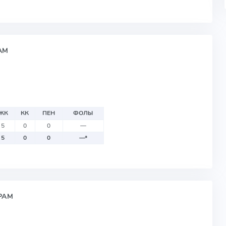
АМ
ЖК
КК
ПЕН
ФОЛЫ
5
0
0
—
5
0
0
—
*
РАМ