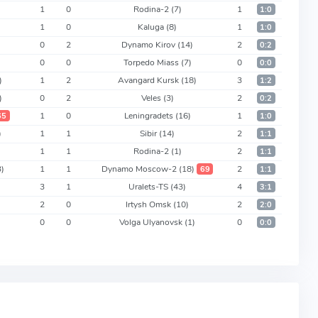
1
0
Rodina-2
(7)
1
1:0
1
0
Kaluga
(8)
1
1:0
0
2
Dynamo Kirov
(14)
2
0:2
0
0
Torpedo Miass
(7)
0
0:0
)
1
2
Avangard Kursk
(18)
3
1:2
)
0
2
Veles
(3)
2
0:2
1
0
Leningradets
(16)
1
65
1:0
)
1
1
Sibir
(14)
2
1:1
1
1
Rodina-2
(1)
2
1:1
3)
1
1
Dynamo Moscow-2
(18)
2
69
1:1
3
1
Uralets-TS
(43)
4
3:1
2
0
Irtysh Omsk
(10)
2
2:0
0
0
Volga Ulyanovsk
(1)
0
0:0