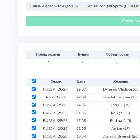
С явным фаворитом (до 1.5)
Без явного фаворита (П1 и П2
Статист
Побед хозяев
Ничьих
Побед гостей
7
7
6
Сезон
Дата
Хозяева
RUS3A (26/27)
19.07
Dynamo Vladivostok
RUS3B (26)
27.06
Spartak Tambov
(15)
RUS3A (25/26)
14.06
Zenit-2
(19)
RUS3A (25/26)
31.05
Kaluga
(11)
RUS3A (25/26)
17.05
Rodina-2
(9)
RUS3A (25/26)
02.05
Amkar
(17)
RUS3A (25/26)
18.04
Dynamo Bryansk
(20)