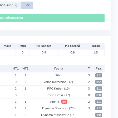
 больше 1.7)
Все
ика обновлена
Макс
Мин
ИТ хозяев
ИТ гостей
Тотал
4
0
0.9
0.9
1.8
ИТ
1
ИТ
2
Гости
Т
Рез.
1
2
Sibir
3
1:2
0
2
Volna Kovernino
(13)
2
0:2
2
1
PFC Kuban
(13)
3
2:1
0
0
Irtysh Omsk
(17)
0
0:0
1
1
Sibir
(6)
2
90
1:1
1
2
Dynamo Stavropol
(22)
3
1:2
1
0
Dynamo Moscow-2
(14)
1
1:0