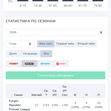
СТАТИСТИКА ПО СЕЗОНАМ
Весь матч
Первый тайм
Второй тайм
Дома
На выезде
Все
Статистика обновлена
Ср.
Ср.
Ср.
ИТ
Сезон
Матчей
Т
ИТ
Соп
В
Н
П
Kyrgyz
3
4
10
Republic:
17
2.53
0.94
1.59
(18%)
(24%)
(59%)
Premier League