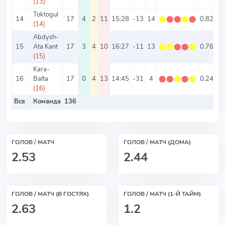
(13)
Toktogul
14
17
4
2
11
15:28
-13
14
⬤
⬤
⬤
⬤
⬤
0.82
2.
(14)
Abdysh-
15
Ata Kant
17
3
4
10
16:27
-11
13
⬤
⬤
⬤
⬤
⬤
0.76
2.
(15)
Kara-
16
Balta
17
0
4
13
14:45
-31
4
⬤
⬤
⬤
⬤
⬤
0.24
3.
(16)
Все
Команда
136
2.
ГОЛОВ / МАТЧ
ГОЛОВ / МАТЧ (ДОМА)
2.53
2.44
ГОЛОВ / МАТЧ (В ГОСТЯХ)
ГОЛОВ / МАТЧ (1-Й ТАЙМ)
2.63
1.2