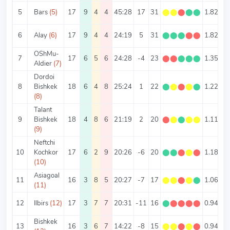
5
Bars
(5)
17
9
4
4
45:28
17
31
⬤
⬤
⬤
⬤
⬤
1.82
4.
6
Alay
(6)
17
9
4
4
24:19
5
31
⬤
⬤
⬤
⬤
⬤
1.82
2.
OShMu-
7
17
6
5
6
24:28
-4
23
⬤
⬤
⬤
⬤
⬤
1.35
3.
Aldier
(7)
Dordoi
8
Bishkek
18
6
4
8
25:24
1
22
⬤
⬤
⬤
⬤
⬤
1.22
2.
(8)
Talant
9
Bishkek
18
4
8
6
21:19
2
20
⬤
⬤
⬤
⬤
⬤
1.11
2.
(9)
Neftchi
10
Kochkor
17
6
2
9
20:26
-6
20
⬤
⬤
⬤
⬤
⬤
1.18
2.
(10)
Asiagoal
11
16
3
8
5
20:27
-7
17
⬤
⬤
⬤
⬤
⬤
1.06
2.
(11)
12
Ilbirs
(12)
17
3
7
7
20:31
-11
16
⬤
⬤
⬤
⬤
⬤
0.94
Bishkek
13
16
3
6
7
14:22
-8
15
⬤
⬤
⬤
⬤
⬤
0.94
2.