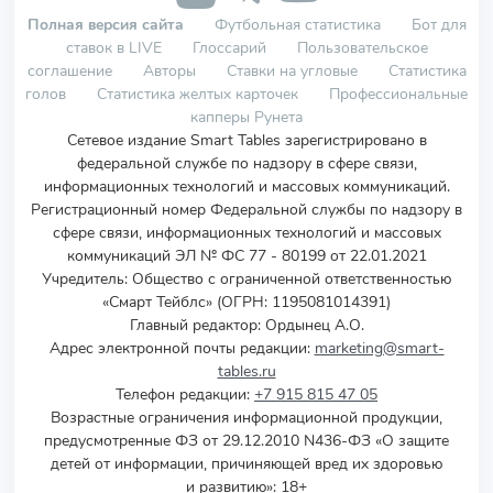
Полная версия сайта
Футбольная статистика
Бот для
ставок в LIVE
Глоссарий
Пользовательское
соглашение
Авторы
Ставки на угловые
Статистика
голов
Статистика желтых карточек
Профессиональные
капперы Рунета
Сетевое издание Smart Tables зарегистрировано в
федеральной службе по надзору в сфере связи,
информационных технологий и массовых коммуникаций.
Регистрационный номер Федеральной службы по надзору в
сфере связи, информационных технологий и массовых
коммуникаций ЭЛ № ФС 77 - 80199 от 22.01.2021
Учредитель
:
Общество с ограниченной ответственностью
«Смарт Тейблс» (ОГРН: 1195081014391)
Главный редактор: Ордынец А.О.
Адрес электронной почты редакции:
marketing@smart-
tables.ru
Телефон редакции:
+7 915 815 47 05
Возрастные ограничения информационной продукции,
предусмотренные ФЗ от 29.12.2010 N436-ФЗ «О защите
детей от информации, причиняющей вред их здоровью
и развитию»: 18+