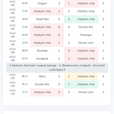
KGZ1
Ozgon
2
1
Abdysh-Ata
3
03.05
(26)
KGZ1
Abdysh-Ata
1
2
OShMu-Aldi
3
27.04
(26)
KGZ1
Talant Bis
0
2
Abdysh-Ata
2
18.04
(26)
KGZ1
Abdysh-Ata
0
4
Dordoi Bis
4
11.04
(26)
KGZ1
Abdysh-Ata
0
1
Toktogul
1
04.04
(26)
KGZ1
Abdysh-Ata
1
2
Muras Unit
3
14.03
(26)
KGZ1
Bishkek
1
0
Abdysh-Ata
1
08.03
(26)
KGZ1
Asiagoal
2
1
Abdysh-Ata
3
02.03
(26)
❗️ Abdysh-Ata Kant: новый тренер - V. Berezovskiy
(старый - Khurshit
Lutfullaev)
❗️
KGZ1
Ilbirs
2
2
Abdysh-Ata
4
08.11
(25)
KGZ1
Dordoi Bis
0
1
Abdysh-Ata
1
05.11
(25)
KGZ1
Abdysh-Ata
0
3
Muras Unit
3
11.10
(25)