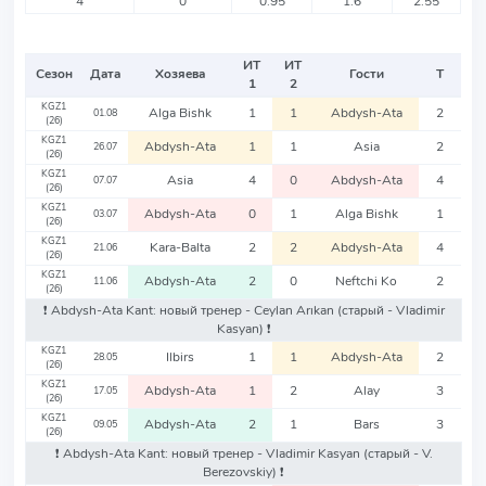
4
0
0.95
1.6
2.55
ИТ
ИТ
Сезон
Дата
Хозяева
Гости
Т
1
2
KGZ1
Alga Bishk
1
1
Abdysh-Ata
2
01.08
(26)
KGZ1
Abdysh-Ata
1
1
Asia
2
26.07
(26)
KGZ1
Asia
4
0
Abdysh-Ata
4
07.07
(26)
KGZ1
Abdysh-Ata
0
1
Alga Bishk
1
03.07
(26)
KGZ1
Kara-Balta
2
2
Abdysh-Ata
4
21.06
(26)
KGZ1
Abdysh-Ata
2
0
Neftchi Ko
2
11.06
(26)
❗️ Abdysh-Ata Kant: новый тренер - Ceylan Arıkan
(старый - Vladimir
Kasyan)
❗️
KGZ1
Ilbirs
1
1
Abdysh-Ata
2
28.05
(26)
KGZ1
Abdysh-Ata
1
2
Alay
3
17.05
(26)
KGZ1
Abdysh-Ata
2
1
Bars
3
09.05
(26)
❗️ Abdysh-Ata Kant: новый тренер - Vladimir Kasyan
(старый - V.
Berezovskiy)
❗️