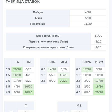
ТАБЛИЦА СТАВОК
Победа
4/20
Ничья
5/20
Поражение
11/20
Обе забили (Голы)
11/20
Первые получили очко (Голы)
3/20
Соперник первым получил очко (Голы)
2/20
ТБ
ТМ
ИТБ
ИТМ
ИТ2Б
ИТ2М
0.5
20/20
0/20
0.5
14/20
6/20
0.5
17/20
3/20
1.5
16/20
4/20
1.5
5/20
15/20
1.5
10/20
10/20
2.5
11/20
9/20
2.5
0/20
20/20
2.5
3/20
17/20
3.5
4/20
16/20
3.5
2/20
18/20
4.5
0/20
20/20
4.5
0/20
20/20
Ф
Ф2