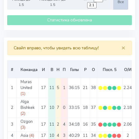
Все
1.5
1.5
Статистика обновлена
×
Свайп вправо, чтобы увидеть всю таблицу!
С
#
Команда
И
В
Н
П
Голы
Р
О
Посл. 5
О/И
Muras
1
United
17
11
5
1
36:15
21
38
⬤
⬤
⬤
⬤
⬤
2.24
(1)
Alga
2
Bishkek
17
10
7
0
33:15
18
37
⬤
⬤
⬤
⬤
⬤
2.18
2.
(2)
Ozgon
3
17
11
2
4
34:18
16
35
⬤
⬤
⬤
⬤
⬤
2.06
3.
(3)
4
Asia
(4)
17
10
4
3
40:29
11
34
⬤
⬤
⬤
⬤
⬤
2
4.