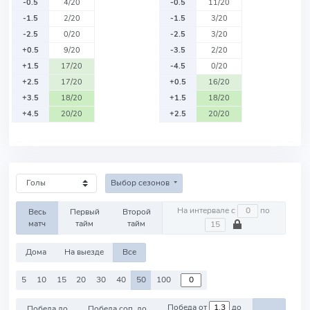
-0.5
4/20
-0.5
11/20
-1.5
2/20
-1.5
3/20
-2.5
0/20
-2.5
3/20
+0.5
9/20
-3.5
2/20
+1.5
17/20
-4.5
0/20
+2.5
17/20
+0.5
16/20
+3.5
18/20
+1.5
18/20
+4.5
20/20
+2.5
20/20
Выбор сезонов
На интервале с
по
Весь
Первый
Второй
матч
тайм
тайм
Дома
На выезде
Все
5
10
15
20
30
40
50
100
Победа от
до
Победа до
Победа соп. до