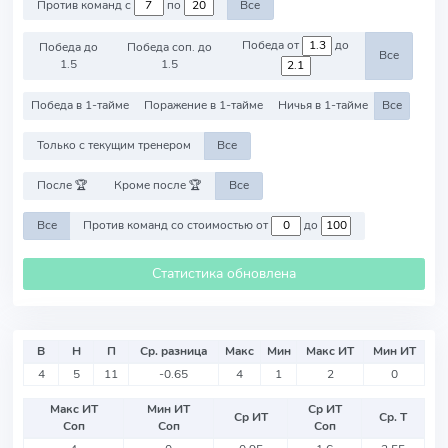
Против команд с
по
Все
Победа от
до
Победа до
Победа соп. до
Все
1.5
1.5
Победа в 1-тайме
Поражение в 1-тайме
Ничья в 1-тайме
Все
Только с текущим тренером
Все
После 🏆
Кроме после 🏆
Все
Все
Против команд со стоимостью от
до
Статистика обновлена
В
Н
П
Ср. разница
Макс
Мин
Макс ИТ
Мин ИТ
4
5
11
-0.65
4
1
2
0
Макс ИТ
Мин ИТ
Ср ИТ
Ср ИТ
Ср. Т
Соп
Соп
Соп