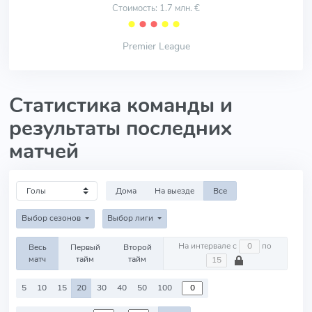
Стоимость: 1.7 млн. €
⬤
⬤
⬤
⬤
⬤
Premier League
Статистика команды и
результаты последних
матчей
Дома
На выезде
Все
Выбор сезонов
Выбор лиги
На интервале с
по
Весь
Первый
Второй
матч
тайм
тайм
5
10
15
20
30
40
50
100