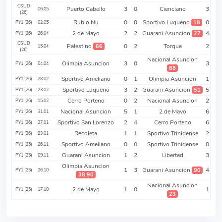
CSUD
Puerto Cabello
3
0
Cienciano
3
06.05
(26)
Rubio Nu
0
0
Sportivo Luqueno
0
18
PY1 (26)
02.05
2 de Mayo
2
2
Guarani Asuncion
4
27
PY1 (26)
26.04
CSUD
Palestino
0
2
Torque
2
66
15.04
(26)
Nacional Asuncion
Olimpia Asuncion
3
0
3
PY1 (26)
04.04
88
Sportivo Ameliano
0
1
Olimpia Asuncion
1
PY1 (26)
28.02
Sportivo Luqueno
3
2
Guarani Asuncion
5
51
PY1 (26)
23.02
Cerro Porteno
0
2
Nacional Asuncion
2
PY1 (26)
15.02
Nacional Asuncion
5
1
2 de Mayo
6
PY1 (26)
31.01
Sportivo San Lorenzo
2
4
Cerro Porteno
6
PY1 (26)
27.01
Recoleta
1
1
Sportivo Trinidense
2
PY1 (26)
23.01
Sportivo Ameliano
0
0
Sportivo Trinidense
0
PY1 (25)
26.11
Guarani Asuncion
1
2
Libertad
3
PY1 (25)
09.11
Olimpia Asuncion
1
3
Guarani Asuncion
4
90
PY1 (25)
26.10
38,90
Nacional Asuncion
2 de Mayo
1
0
1
PY1 (25)
17.10
23