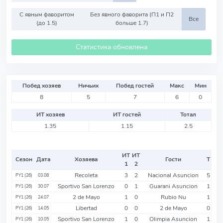
С явным фаворитом
Без явного фаворита (П1 и П2
Все
(до 1.5)
больше 1.7)
Статистика обновлена
Побед хозяев
Ничьих
Побед гостей
Макс
Мин
8
5
7
6
0
ИТ хозяев
ИТ гостей
Тотал
1.35
1.15
2.5
ИТ
ИТ
Сезон
Дата
Хозяева
Гости
Т
1
2
Recoleta
3
2
Nacional Asuncion
5
PY1 (26)
03.08
Sportivo San Lorenzo
0
1
Guarani Asuncion
1
PY1 (26)
30.07
2 de Mayo
1
0
Rubio Nu
1
PY1 (26)
24.07
Libertad
0
0
2 de Mayo
0
PY1 (26)
14.05
Sportivo San Lorenzo
1
0
Olimpia Asuncion
1
PY1 (26)
10.05