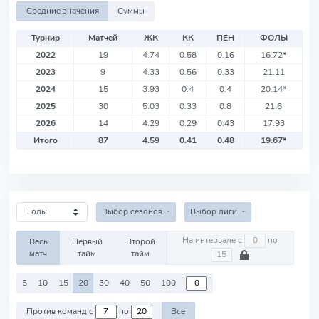
Средние значения
Суммы
Турнир
Матчей
ЖК
КК
ПЕН
ФОЛЫ
2022
19
4.74
0.58
0.16
16.72
*
2023
9
4.33
0.56
0.33
21.11
2024
15
3.93
0.4
0.4
20.14
*
2025
30
5.03
0.33
0.8
21.6
2026
14
4.29
0.29
0.43
17.93
Итого
87
4.59
0.41
0.48
19.67
*
Выбор сезонов
Выбор лиги
На интервале с
по
Весь
Первый
Второй
матч
тайм
тайм
5
10
15
20
30
40
50
100
Против команд с
по
Все