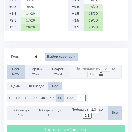
-3.5
0/20
-3.5
0/20
+0.5
9/20
+0.5
16/20
+1.5
14/20
+1.5
18/20
+2.5
17/20
+2.5
19/20
+3.5
20/20
+3.5
20/20
Выбор сезонов
На интервале с
по
Весь
Первый
Второй
матч
тайм
тайм
Дома
На выезде
Все
5
10
15
20
30
40
50
100
Победа от
до
Победа до
Победа соп. до
Все
1.5
1.5
Статистика обновлена