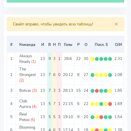
×
Свайп вправо, чтобы увидеть всю таблицу!
Ср
#
Команда
И
В
Н
П
Голы
Р
О
Посл. 5
О/И
Т
Always
1
13
9
3
1
28:6
22
30
⬤
⬤
⬤
⬤
⬤
2.31
2.6
Ready
(1)
The
2
Strongest
13
7
6
0
20:12
8
27
⬤
⬤
⬤
⬤
⬤
2.08
2.4
(2)
3
Bolivar
(3)
13
7
3
3
28:13
15
24
⬤
⬤
⬤
⬤
⬤
1.85
3.1
Club
4
13
5
7
1
21:15
6
22
⬤
⬤
⬤
⬤
⬤
1.69
2.7
Aurora
(4)
Real
5
13
5
5
3
19:10
9
20
⬤
⬤
⬤
⬤
⬤
1.54
2.2
Potosi
(5)
Blooming
6
13
4
6
3
17:14
3
18
⬤
⬤
⬤
⬤
⬤
1.38
2.3