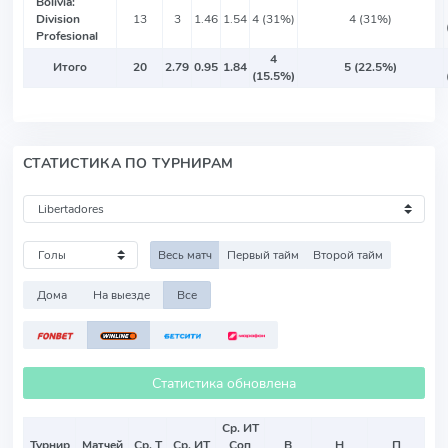
Bolivia:
Division
13
3
1.46
1.54
4 (31%)
4 (31%)
Profesional
4
Итого
20
2.79
0.95
1.84
5 (22.5%)
(15.5%)
СТАТИСТИКА ПО ТУРНИРАМ
Весь матч
Первый тайм
Второй тайм
Дома
На выезде
Все
Статистика обновлена
Ср. ИТ
Турнир
Матчей
Ср. Т
Ср. ИТ
Соп
В
Н
П