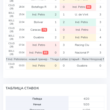
(26)
CSUD
Botafogo R
3
0
Ind. Petro
3
90
28.04
(26)
BOL1
Ind. Petro
2
1
U. de Vint
3
25.04
(26)
BOL1
Bolivar
1
2
Ind. Petro
3
22.04
(26)
CSUD
Caracas
1
0
Ind. Petro
1
76
15.04
(26)
BOL1
Guabira
2
2
Ind. Petro
4
11.04
(26)
CSUD
Ind. Petro
1
3
Racing Clu
4
07.04
(26)
BOL1
Ind. Petro
0
3
Nacional P
3
85
03.04
(26)
❗️ Ind. Petroleros: новый тренер - Thiago Leitao
(старый - Rene Hinojosa)
❗️
CSUD
Ind. Petro
0
0
Guabira
0
03.03
(26)
ТАБЛИЦА СТАВОК
Победа
4/20
Ничья
5/20