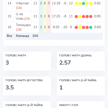
14
Villarroel
13
2
6
5
12:18
-6
12
⬤
⬤
⬤
⬤
⬤
0.92
2.3
(14)
U. de
15
13
3
2
8
17:25
-8
11
⬤
⬤
⬤
⬤
⬤
0.85
3.2
Vinto
(15)
Tomayapo
16
13
2
3
8
9:29
-20
9
⬤
⬤
⬤
⬤
⬤
0.69
2.9
(16)
Все
Команда
104
2.9
ГОЛОВ / МАТЧ
ГОЛОВ / МАТЧ (ДОМА)
3
2.57
ГОЛОВ / МАТЧ (В ГОСТЯХ)
ГОЛОВ / МАТЧ (1-Й ТАЙМ)
3.5
1
ГОЛОВ / МАТЧ (2-Й ТАЙМ)
МИНУТ / ГОЛ