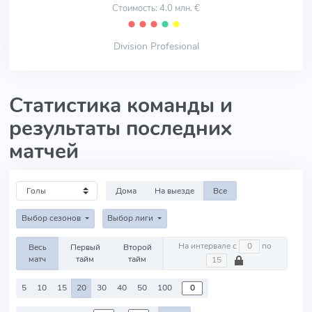
Стоимость: 4.0 млн. €
⬤
⬤
⬤
⬤
⬤
Division Profesional
Статистика команды и
результаты последних
матчей
Дома
На выезде
Все
Выбор сезонов
Выбор лиги
На интервале с
по
Весь
Первый
Второй
матч
тайм
тайм
5
10
15
20
30
40
50
100