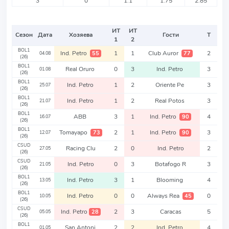
3
0
1.1
1.75
2.85
ИТ
ИТ
Сезон
Дата
Хозяева
Гости
Т
1
2
BOL1
Ind. Petro
1
1
Club Auror
2
55
77
04.08
(26)
BOL1
Real Oruro
0
3
Ind. Petro
3
01.08
(26)
BOL1
Ind. Petro
1
2
Oriente Pe
3
25.07
(26)
BOL1
Ind. Petro
1
2
Real Potos
3
21.07
(26)
BOL1
ABB
3
1
Ind. Petro
4
90
16.07
(26)
BOL1
Tomayapo
2
1
Ind. Petro
3
73
90
12.07
(26)
CSUD
Racing Clu
2
0
Ind. Petro
2
27.05
(26)
CSUD
Ind. Petro
0
3
Botafogo R
3
21.05
(26)
BOL1
Ind. Petro
3
1
Blooming
4
13.05
(26)
BOL1
Ind. Petro
0
0
Always Rea
0
45
10.05
(26)
CSUD
Ind. Petro
2
3
Caracas
5
28
05.05
(26)
BOL1
San Antoni
2
2
Ind. Petro
4
01.05