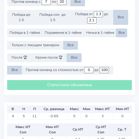
Против команд с
по
Все
Победа от
до
Победа до
Победа соп. до
Все
1.5
1.5
Победа в 1-тайме
Поражение в 1-тайме
Ничья в 1-тайме
Все
Только с текущим тренером
Все
После 🏆
Кроме после 🏆
Все
Все
Против команд со стоимостью от
до
Статистика обновлена
В
Н
П
Ср. разница
Макс
Мин
Макс ИТ
Мин ИТ
4
5
11
-0.65
5
0
3
0
Макс ИТ
Мин ИТ
Ср ИТ
Ср ИТ
Ср. Т
Соп
Соп
Соп