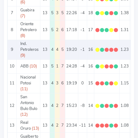
(6)
Guabira
7
13
5
3
5
22:26
-4
18
⬤
⬤
⬤
⬤
⬤
1.38
3.6
(7)
Oriente
8
Petrolero
13
5
2
6
17:18
-1
17
⬤
⬤
⬤
⬤
⬤
1.31
2.6
(8)
Ind.
9
Petroleros
13
4
4
5
19:20
-1
16
⬤
⬤
⬤
⬤
⬤
1.23
3
(9)
10
ABB
(10)
13
5
1
7
24:28
-4
16
⬤
⬤
⬤
⬤
⬤
1.23
4
Nacional
11
Potosi
13
4
3
6
19:19
0
15
⬤
⬤
⬤
⬤
⬤
1.15
2.9
(11)
San
Antonio
12
13
4
2
7
15:23
-8
14
⬤
⬤
⬤
⬤
⬤
1.08
2.9
Bulo Bulo
(12)
Real
13
13
4
2
7
23:34
-11
14
⬤
⬤
⬤
⬤
⬤
1.08
4.3
Oruro
(13)
Gualberto