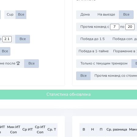
Cup
Все
Дома
На выезде
Все
Против команд с
по
о
Все
Победа до 1.5
Победа соп. д
Все
Победа в 1-тайме
Поражение в 
ме после 🏆
Все
Только с текущим тренером
Все
Статистика обновлена
 ИТ
Мин ИТ
Ср ИТ
Ср ИТ
Ср. Т
В
Н
П
Ср. разница
Мак
п
Соп
Соп