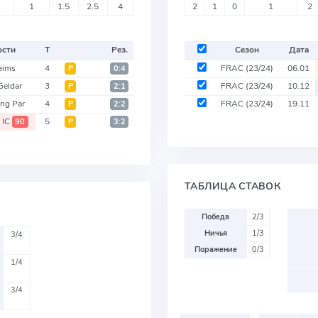
1
1.5
2.5
4
2
1
0
1
2
ости
Т
Рез.
Сезон
Дата
eims
4
FRAC
(23/24)
06.01
Р
0:4
Geldar
3
FRAC
(23/24)
10.12
Р
2:1
ng Par
4
FRAC
(23/24)
19.11
Р
2:2
 IC
5
90
Р
3:2
ТАБЛИЦА СТАВОК
Победа
2/3
Ничья
1/3
3/4
Поражение
0/3
1/4
3/4