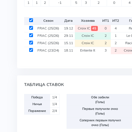
1
1
2
-1
5
3
2
0
4
Сезон
Дата
Хозяева
ИТ
1
ИТ
2
Г
FRAC
(25/26)
19.12
Croix IC
0
4
R
45
FRAC
(25/26)
29.11
Croix IC
2
1
Le 
FRAC
(25/26)
15.11
Croix IC
2
2
Raci
FRAC
(23/24)
18.11
Entente It
3
2
Croix
ТАБЛИЦА СТАВОК
Победа
1/4
Обе забили
(Голы)
Ничья
1/4
Первые получили очко
Поражение
2/4
(Голы)
Соперник первым получил
очко (Голы)