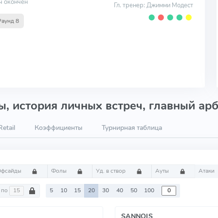
ч окончен
Гл. тренер: Джимми Модест
⬤
⬤
⬤
⬤
⬤
Раунд 8
, история личных встреч, главный арб
etail
Коэффициенты
Турнирная таблица
Офсайды
Фолы
Уд. в створ
Ауты
Атаки
по
5
10
15
20
30
40
50
100
SANNOIS