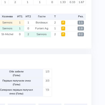
1
2
1
1
0
1.33
0.33
1.67
Хозяева
ИТ
1
ИТ
2
Гости
Т
Рез.
Sannois
1
1
Bordeaux
2
Р
1:1
Sannois
1
0
Furiani Ag
1
Р
1:0
St-Michel
0
2
Sannois
2
Р
0:2
Обе забили
1/3
(Голы)
Первые получили очко
3/3
(Голы)
Соперник первым получил
?/3
очко (Голы)