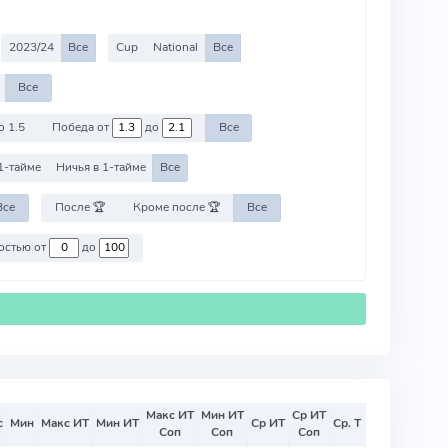
2023/24
Все
Cup
National
Все
Все
о 1.5
Победа от
до
Все
1-тайме
Ничья в 1-тайме
Все
Все
После 🏆
Кроме после 🏆
Все
Против команд со стоимостью от
до
Макс ИТ
Мин ИТ
Ср ИТ
с
Мин
Макс ИТ
Мин ИТ
Ср ИТ
Ср. Т
Соп
Соп
Соп