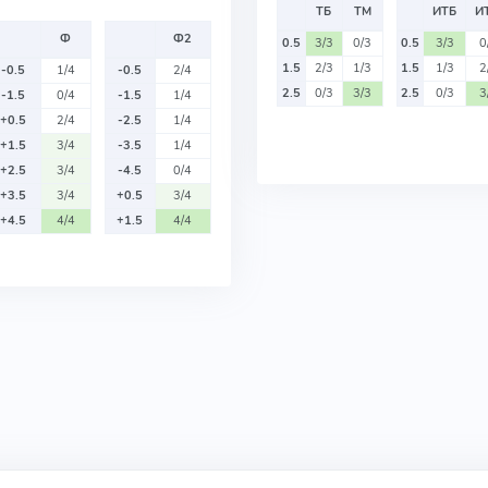
ТБ
ТМ
ИТБ
И
Ф
Ф2
0.5
3/3
0/3
0.5
3/3
0
1.5
2/3
1/3
1.5
1/3
2
-0.5
1/4
-0.5
2/4
2.5
0/3
3/3
2.5
0/3
3
-1.5
0/4
-1.5
1/4
+0.5
2/4
-2.5
1/4
+1.5
3/4
-3.5
1/4
+2.5
3/4
-4.5
0/4
+3.5
3/4
+0.5
3/4
+4.5
4/4
+1.5
4/4