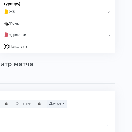
турнире)
4
ЖК
-
Фолы
-
Удаления
-
Пенальти
итр матча
Оп. атаки
Другое