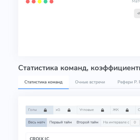
Мат
⬤
⬤
⬤
⬤
⬤
Статистика команд, коэффициенты
Статистика команд
Очные встречи
Рефери P. R
Голы
xG
Угловые
ЖК
Весь матч
Первый тайм
Второй тайм
На интервале с
CROIX IC