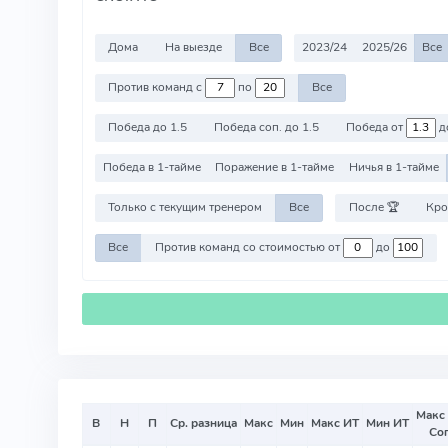
Дома
На выезде
Все
2023/24
2025/26
Все
Против команд с
по
Все
Победа до 1.5
Победа соп. до 1.5
Победа от
д
Победа в 1-тайме
Поражение в 1-тайме
Ничья в 1-тайме
Только с текущим тренером
Все
После 🏆
Кро
Все
Против команд со стоимостью от
до
Макс
В
Н
П
Ср. разница
Макс
Мин
Макс ИТ
Мин ИТ
Со