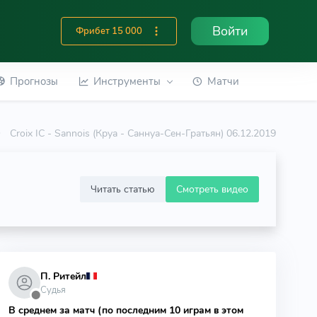
Войти
Фрибет 15 000
Прогнозы
Инструменты
Матчи
Croix IC - Sannois (Круа - Саннуа-Сен-Гратьян) 06.12.2019
Читать статью
Смотреть видео
П. Ритейл
Судья
⬤
В среднем за матч (по последним 10 играм в этом