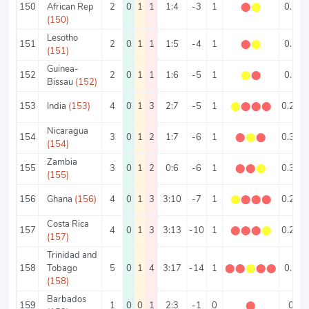
150
African Rep
2
0
1
1
1:4
-3
1
⬤
⬤
0.5
(150)
Lesotho
151
2
0
1
1
1:5
-4
1
⬤
⬤
0.5
(151)
Guinea-
152
2
0
1
1
1:6
-5
1
⬤
⬤
0.5
Bissau
(152)
153
India
(153)
4
0
1
3
2:7
-5
1
⬤
⬤
⬤
⬤
0.25
Nicaragua
154
3
0
1
2
1:7
-6
1
⬤
⬤
⬤
0.33
(154)
Zambia
155
3
0
1
2
0:6
-6
1
⬤
⬤
⬤
0.33
(155)
156
Ghana
(156)
4
0
1
3
3:10
-7
1
⬤
⬤
⬤
⬤
0.25
Costa Rica
157
4
0
1
3
3:13
-10
1
⬤
⬤
⬤
⬤
0.25
(157)
Trinidad and
158
Tobago
5
0
1
4
3:17
-14
1
⬤
⬤
⬤
⬤
⬤
0.2
(158)
Barbados
159
1
0
0
1
2:3
-1
0
⬤
0