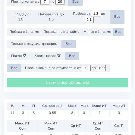
Против команд с
по
Все
Победа от
до
Победа до
Победа соп. до
Все
1.5
1.5
Победа в 1-тайме
Поражение в 1-тайме
Ничья в 1-тайме
Все
Только с текущим тренером
Все
После 🏆
Кроме после 🏆
Все
Все
Против команд со стоимостью от
до
Статистика обновлена
В
Н
П
Ср. разница
Макс
Мин
Макс ИТ
Мин ИТ
11
3
6
0.85
8
0
7
0
Макс ИТ
Мин ИТ
Ср ИТ
Ср ИТ
Ср. Т
Соп
Соп
Соп