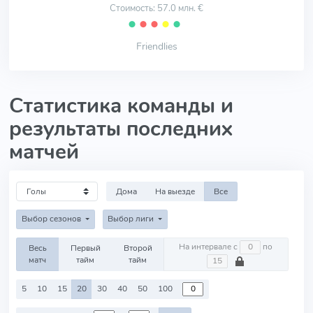
Стоимость: 57.0 млн. €
⬤
⬤
⬤
⬤
⬤
Friendlies
Статистика команды и
результаты последних
матчей
Дома
На выезде
Все
Выбор сезонов
Выбор лиги
На интервале с
по
Весь
Первый
Второй
матч
тайм
тайм
5
10
15
20
30
40
50
100