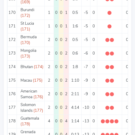
(169)
Burundi
170
1
0
0
1
0:5
-5
0
⬤
0
(172)
St Lucia
171
1
0
0
1
1:6
-5
0
⬤
0
(171)
Bermuda
172
2
0
0
2
0:5
-5
0
⬤
⬤
0
(170)
Mongolia
173
2
0
0
2
0:6
-6
0
⬤
⬤
0
(173)
174
Bhutan
(174)
2
0
0
2
1:8
-7
0
⬤
⬤
0
175
Macau
(175)
2
0
0
2
1:10
-9
0
⬤
⬤
0
American
176
2
0
0
2
2:11
-9
0
⬤
⬤
0
Samoa
(176)
Solomon
177
2
0
0
2
4:14
-10
0
⬤
⬤
0
Islands
(177)
Guatemala
178
4
0
0
4
1:14
-13
0
⬤
⬤
⬤
⬤
0
(178)
Grenada
179
4
0
0
4
0:13
-13
0
⬤
⬤
⬤
⬤
0