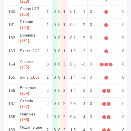
(159)
Congo U23
160
1
0
0
1
0:1
-1
0
⬤
0
(160)
Bahrain
161
1
0
0
1
0:2
-2
0
⬤
0
(163)
Dominica
162
1
0
0
1
0:2
-2
0
⬤
0
(161)
163
Belize
(162)
1
0
0
1
1:3
-2
0
⬤
0
Albania
164
3
0
0
3
0:3
-3
0
⬤
⬤
⬤
0
(165)
165
Syria
(166)
1
0
0
1
1:4
-3
0
⬤
0
Bahamas
166
2
0
0
2
1:4
-3
0
⬤
⬤
0
(164)
Gambia
167
2
0
0
2
2:6
-4
0
⬤
⬤
0
(167)
Maldives
168
2
0
0
2
0:4
-4
0
⬤
⬤
0
(168)
Mozambique
169
2
0
0
2
1:5
-4
0
⬤
⬤
0