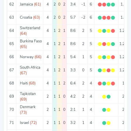
62
Jamaica
(61)
4
2
0
2
3:4
-1
6
⬤
⬤
⬤
⬤
1.5
63
Croatia
(63)
4
2
0
2
5:7
-2
6
⬤
⬤
⬤
⬤
1.5
Switzerland
64
4
1
2
1
8:6
2
5
⬤
⬤
⬤
⬤
1.25
(64)
Burkina Faso
65
4
1
2
1
8:6
2
5
⬤
⬤
⬤
⬤
1.25
(65)
66
Norway
(66)
4
1
2
1
5:4
1
5
⬤
⬤
⬤
⬤
1.25
South Africa
67
4
1
2
1
3:3
0
5
⬤
⬤
⬤
⬤
1.25
(67)
68
Haiti
(68)
4
1
1
2
6:4
2
4
⬤
⬤
⬤
⬤
1
Tajikistan
69
2
1
1
0
4:2
2
4
⬤
⬤
2
(69)
Denmark
70
2
1
1
0
2:1
1
4
⬤
⬤
2
(73)
71
Israel
(72)
2
1
1
0
3:2
1
4
⬤
⬤
2