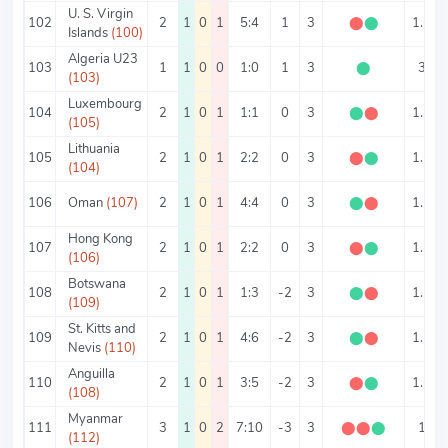
U. S. Virgin
102
2
1
0
1
5:4
1
3
⬤
⬤
1.5
Islands
(100)
Algeria U23
103
1
1
0
0
1:0
1
3
⬤
3
(103)
Luxembourg
104
2
1
0
1
1:1
0
3
⬤
⬤
1.5
(105)
Lithuania
105
2
1
0
1
2:2
0
3
⬤
⬤
1.5
(104)
106
Oman
(107)
2
1
0
1
4:4
0
3
⬤
⬤
1.5
Hong Kong
107
2
1
0
1
2:2
0
3
⬤
⬤
1.5
(106)
Botswana
108
2
1
0
1
1:3
-2
3
⬤
⬤
1.5
(109)
St. Kitts and
109
2
1
0
1
4:6
-2
3
⬤
⬤
1.5
Nevis
(110)
Anguilla
110
2
1
0
1
3:5
-2
3
⬤
⬤
1.5
(108)
Myanmar
111
3
1
0
2
7:10
-3
3
⬤
⬤
⬤
1
(112)