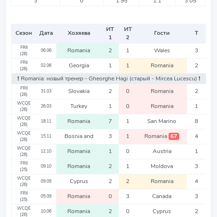
3
0
1.95
1.1
3.05
ИТ
ИТ
Сезон
Дата
Хозяева
Гости
Т
1
2
FRII
Romania
2
1
Wales
3
06.06
(26)
FRII
Georgia
1
1
Romania
2
02.06
(26)
❗️ Romania: новый тренер - Gheorghe Hagi
(старый - Mircea Lucescu)
❗️
FRII
Slovakia
2
0
Romania
2
31.03
(26)
WCQE
Turkey
1
0
Romania
1
26.03
(26)
WCQE
Romania
7
1
San Marino
8
18.11
(26)
WCQE
Bosnia and
3
1
Romania
4
67
15.11
(26)
WCQE
Romania
1
0
Austria
1
12.10
(26)
FRII
Romania
2
1
Moldova
3
09.10
(25)
WCQE
Cyprus
2
2
Romania
4
09.09
(26)
FRII
Romania
0
3
Canada
3
05.09
(25)
WCQE
Romania
2
0
Cyprus
2
10.06
(26)