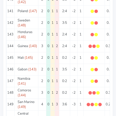
(142)
141
Poland
(147)
2
0
1
1
2:4
-2
1
⬤
⬤
0.5
Sweden
142
2
0
1
1
3:5
-2
1
⬤
⬤
0.5
(148)
Honduras
143
2
0
1
1
2:4
-2
1
⬤
⬤
0.5
(146)
144
Guinea
(140)
3
0
1
2
2:4
-2
1
⬤
⬤
⬤
0.33
145
Mali
(145)
2
0
1
1
0:2
-2
1
⬤
⬤
0.5
146
Gabon
(143)
2
0
1
1
3:5
-2
1
⬤
⬤
0.5
Namibia
147
2
0
1
1
0:2
-2
1
⬤
⬤
0.5
(141)
Comoros
148
3
0
1
2
0:2
-2
1
⬤
⬤
⬤
0.33
(144)
San Marino
149
4
0
1
3
3:6
-3
1
⬤
⬤
⬤
⬤
0.25
(149)
Central