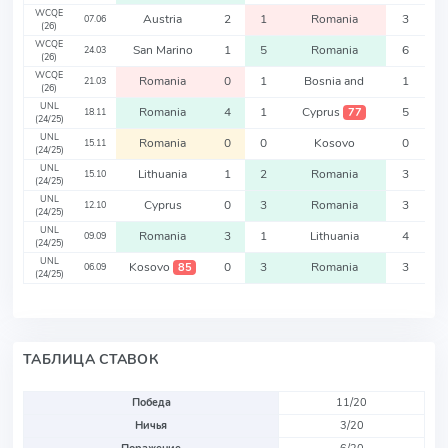
WCQE
Austria
2
1
Romania
3
07.06
(26)
WCQE
San Marino
1
5
Romania
6
24.03
(26)
WCQE
Romania
0
1
Bosnia and
1
21.03
(26)
UNL
Romania
4
1
Cyprus
5
77
18.11
(24/25)
UNL
Romania
0
0
Kosovo
0
15.11
(24/25)
UNL
Lithuania
1
2
Romania
3
15.10
(24/25)
UNL
Cyprus
0
3
Romania
3
12.10
(24/25)
UNL
Romania
3
1
Lithuania
4
09.09
(24/25)
UNL
Kosovo
0
3
Romania
3
85
06.09
(24/25)
ТАБЛИЦА СТАВОК
Победа
11/20
Ничья
3/20