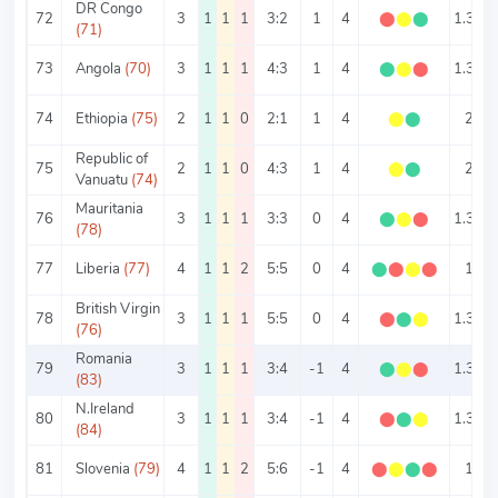
DR Congo
72
3
1
1
1
3:2
1
4
⬤
⬤
⬤
1.33
(71)
73
Angola
(70)
3
1
1
1
4:3
1
4
⬤
⬤
⬤
1.33
74
Ethiopia
(75)
2
1
1
0
2:1
1
4
⬤
⬤
2
Republic of
75
2
1
1
0
4:3
1
4
⬤
⬤
2
Vanuatu
(74)
Mauritania
76
3
1
1
1
3:3
0
4
⬤
⬤
⬤
1.33
(78)
77
Liberia
(77)
4
1
1
2
5:5
0
4
⬤
⬤
⬤
⬤
1
British Virgin
78
3
1
1
1
5:5
0
4
⬤
⬤
⬤
1.33
(76)
Romania
79
3
1
1
1
3:4
-1
4
⬤
⬤
⬤
1.33
(83)
N.Ireland
80
3
1
1
1
3:4
-1
4
⬤
⬤
⬤
1.33
(84)
81
Slovenia
(79)
4
1
1
2
5:6
-1
4
⬤
⬤
⬤
⬤
1