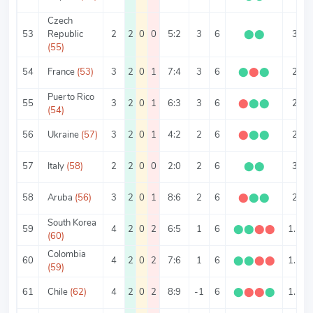
Czech
53
Republic
2
2
0
0
5:2
3
6
⬤
⬤
3
(55)
54
France
(53)
3
2
0
1
7:4
3
6
⬤
⬤
⬤
2
Puerto Rico
55
3
2
0
1
6:3
3
6
⬤
⬤
⬤
2
(54)
56
Ukraine
(57)
3
2
0
1
4:2
2
6
⬤
⬤
⬤
2
57
Italy
(58)
2
2
0
0
2:0
2
6
⬤
⬤
3
58
Aruba
(56)
3
2
0
1
8:6
2
6
⬤
⬤
⬤
2
South Korea
59
4
2
0
2
6:5
1
6
⬤
⬤
⬤
⬤
1.5
(60)
Colombia
60
4
2
0
2
7:6
1
6
⬤
⬤
⬤
⬤
1.5
(59)
61
Chile
(62)
4
2
0
2
8:9
-1
6
⬤
⬤
⬤
⬤
1.5