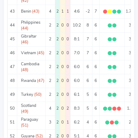
(42)
43
Benin
(43)
4
2
1
1
4:6
-2
7
⬤
⬤
⬤
⬤
1.75
Philippines
44
2
2
0
0
10:2
8
6
⬤
⬤
3
(44)
Gibraltar
45
2
2
0
0
8:1
7
6
⬤
⬤
3
(46)
46
Vietnam
(45)
2
2
0
0
7:0
7
6
⬤
⬤
3
Cambodia
47
2
2
0
0
6:0
6
6
⬤
⬤
3
(48)
48
Rwanda
(47)
2
2
0
0
6:0
6
6
⬤
⬤
3
49
Turkey
(50)
2
2
0
0
6:1
5
6
⬤
⬤
3
Scotland
50
4
2
0
2
8:3
5
6
⬤
⬤
⬤
⬤
1.5
(49)
Paraguay
51
3
2
0
1
6:2
4
6
⬤
⬤
⬤
2
(51)
52
Guyana
(52)
2
2
0
0
5:1
4
6
⬤
⬤
3