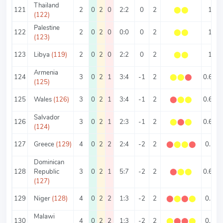
Thailand
121
2
0
2
0
2:2
0
2
⬤
⬤
1
(122)
Palestine
122
2
0
2
0
0:0
0
2
⬤
⬤
1
(123)
123
Libya
(119)
2
0
2
0
2:2
0
2
⬤
⬤
1
Armenia
124
3
0
2
1
3:4
-1
2
⬤
⬤
⬤
0.67
(125)
125
Wales
(126)
3
0
2
1
3:4
-1
2
⬤
⬤
⬤
0.67
Salvador
126
3
0
2
1
2:3
-1
2
⬤
⬤
⬤
0.67
(124)
127
Greece
(129)
4
0
2
2
2:4
-2
2
⬤
⬤
⬤
⬤
0.5
Dominican
128
Republic
3
0
2
1
5:7
-2
2
⬤
⬤
⬤
0.67
(127)
129
Niger
(128)
4
0
2
2
1:3
-2
2
⬤
⬤
⬤
⬤
0.5
Malawi
130
4
0
2
2
1:3
-2
2
⬤
⬤
⬤
⬤
0.5