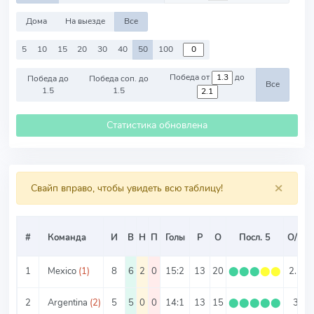
Дома
На выезде
Все
5
10
15
20
30
40
50
100
Победа от
до
Победа до
Победа соп. до
Все
1.5
1.5
Статистика обновлена
×
Свайп вправо, чтобы увидеть всю таблицу!
#
Команда
И
В
Н
П
Голы
Р
О
Посл. 5
О/И
1
Mexico
(1)
8
6
2
0
15:2
13
20
⬤
⬤
⬤
⬤
⬤
2.5
2
Argentina
(2)
5
5
0
0
14:1
13
15
⬤
⬤
⬤
⬤
⬤
3