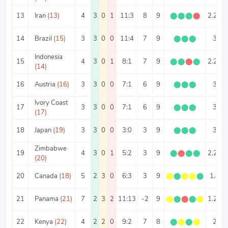
13
Iran
(13)
4
3
0
1
11:3
8
9
⬤
⬤
⬤
⬤
2.25
14
Brazil
(15)
3
3
0
0
11:4
7
9
⬤
⬤
⬤
3
Indonesia
15
4
3
0
1
8:1
7
9
⬤
⬤
⬤
⬤
2.25
(14)
16
Austria
(16)
3
3
0
0
7:1
6
9
⬤
⬤
⬤
3
Ivory Coast
17
3
3
0
0
7:1
6
9
⬤
⬤
⬤
3
(17)
18
Japan
(19)
3
3
0
0
3:0
3
9
⬤
⬤
⬤
3
Zimbabwe
19
4
3
0
1
5:2
3
9
⬤
⬤
⬤
⬤
2.25
(20)
20
Canada
(18)
5
2
3
0
6:3
3
9
⬤
⬤
⬤
⬤
⬤
1.8
21
Panama
(21)
7
2
3
2
11:13
-2
9
⬤
⬤
⬤
⬤
⬤
1.29
22
Kenya
(22)
4
2
2
0
9:2
7
8
⬤
⬤
⬤
⬤
2