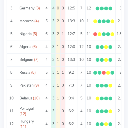
3
Germany
(3)
4
4
0
0
12:5
7
12
⬤
⬤
⬤
⬤
3
4
Morocco
(4)
5
3
2
0
13:3
10
11
⬤
⬤
⬤
⬤
⬤
2.2
5
Nigeria
(5)
6
3
2
1
12:7
5
11
⬤
⬤
⬤
⬤
⬤
1.83
6
Algeria
(6)
4
3
1
0
12:0
12
10
⬤
⬤
⬤
⬤
2.5
7
Belgium
(7)
4
3
1
0
13:3
10
10
⬤
⬤
⬤
⬤
2.5
8
Russia
(8)
5
3
1
1
9:2
7
10
⬤
⬤
⬤
⬤
⬤
2
9
Pakistan
(9)
4
3
1
0
7:0
7
10
⬤
⬤
⬤
⬤
2.5
10
Belarus
(10)
4
3
1
0
9:4
5
10
⬤
⬤
⬤
⬤
2.5
Portugal
11
4
3
1
0
6:2
4
10
⬤
⬤
⬤
⬤
2.5
(12)
Hungary
12
4
3
1
0
6:2
4
10
⬤
⬤
⬤
⬤
2.5
(11)