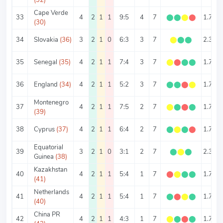
Cape Verde
33
4
2
1
1
9:5
4
7
⬤
⬤
⬤
⬤
1.75
(30)
34
Slovakia
(36)
3
2
1
0
6:3
3
7
⬤
⬤
⬤
2.33
35
Senegal
(35)
4
2
1
1
7:4
3
7
⬤
⬤
⬤
⬤
1.75
36
England
(34)
4
2
1
1
5:2
3
7
⬤
⬤
⬤
⬤
1.75
Montenegro
37
4
2
1
1
7:5
2
7
⬤
⬤
⬤
⬤
1.75
(39)
38
Cyprus
(37)
4
2
1
1
6:4
2
7
⬤
⬤
⬤
⬤
1.75
Equatorial
39
3
2
1
0
3:1
2
7
⬤
⬤
⬤
2.33
Guinea
(38)
Kazakhstan
40
4
2
1
1
5:4
1
7
⬤
⬤
⬤
⬤
1.75
(41)
Netherlands
41
4
2
1
1
5:4
1
7
⬤
⬤
⬤
⬤
1.75
(40)
China PR
42
4
2
1
1
4:3
1
7
⬤
⬤
⬤
⬤
1.75