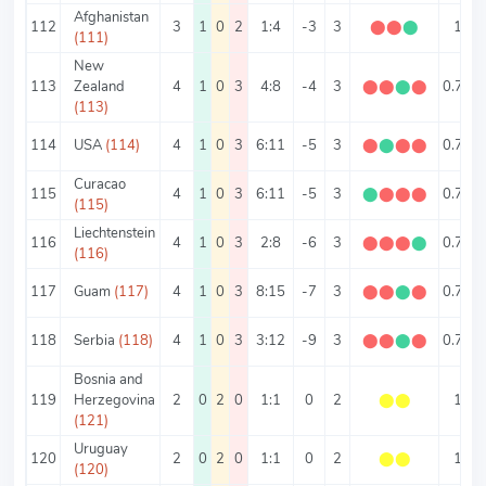
Afghanistan
112
3
1
0
2
1:4
-3
3
⬤
⬤
⬤
1
(111)
New
113
Zealand
4
1
0
3
4:8
-4
3
⬤
⬤
⬤
⬤
0.75
(113)
114
USA
(114)
4
1
0
3
6:11
-5
3
⬤
⬤
⬤
⬤
0.75
Curacao
115
4
1
0
3
6:11
-5
3
⬤
⬤
⬤
⬤
0.75
(115)
Liechtenstein
116
4
1
0
3
2:8
-6
3
⬤
⬤
⬤
⬤
0.75
(116)
117
Guam
(117)
4
1
0
3
8:15
-7
3
⬤
⬤
⬤
⬤
0.75
118
Serbia
(118)
4
1
0
3
3:12
-9
3
⬤
⬤
⬤
⬤
0.75
Bosnia and
119
Herzegovina
2
0
2
0
1:1
0
2
⬤
⬤
1
(121)
Uruguay
120
2
0
2
0
1:1
0
2
⬤
⬤
1
(120)