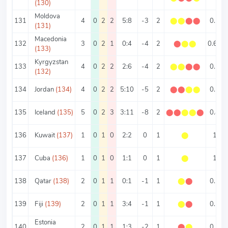
(130)
Moldova
131
4
0
2
2
5:8
-3
2
⬤
⬤
⬤
⬤
0.5
(131)
Macedonia
132
3
0
2
1
0:4
-4
2
⬤
⬤
⬤
0.67
(133)
Kyrgyzstan
133
4
0
2
2
2:6
-4
2
⬤
⬤
⬤
⬤
0.5
(132)
134
Jordan
(134)
4
0
2
2
5:10
-5
2
⬤
⬤
⬤
⬤
0.5
135
Iceland
(135)
5
0
2
3
3:11
-8
2
⬤
⬤
⬤
⬤
⬤
0.4
136
Kuwait
(137)
1
0
1
0
2:2
0
1
⬤
1
137
Cuba
(136)
1
0
1
0
1:1
0
1
⬤
1
138
Qatar
(138)
2
0
1
1
0:1
-1
1
⬤
⬤
0.5
139
Fiji
(139)
2
0
1
1
3:4
-1
1
⬤
⬤
0.5
Estonia
140
2
0
1
1
1:3
-2
1
⬤
⬤
0.5