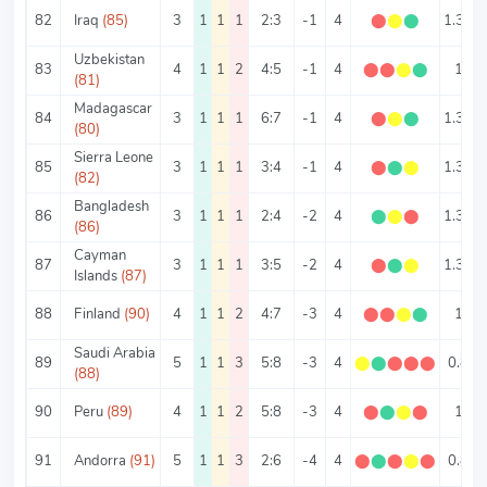
82
Iraq
(85)
3
1
1
1
2:3
-1
4
⬤
⬤
⬤
1.33
Uzbekistan
83
4
1
1
2
4:5
-1
4
⬤
⬤
⬤
⬤
1
(81)
Madagascar
84
3
1
1
1
6:7
-1
4
⬤
⬤
⬤
1.33
(80)
Sierra Leone
85
3
1
1
1
3:4
-1
4
⬤
⬤
⬤
1.33
(82)
Bangladesh
86
3
1
1
1
2:4
-2
4
⬤
⬤
⬤
1.33
(86)
Cayman
87
3
1
1
1
3:5
-2
4
⬤
⬤
⬤
1.33
Islands
(87)
88
Finland
(90)
4
1
1
2
4:7
-3
4
⬤
⬤
⬤
⬤
1
Saudi Arabia
89
5
1
1
3
5:8
-3
4
⬤
⬤
⬤
⬤
⬤
0.8
(88)
90
Peru
(89)
4
1
1
2
5:8
-3
4
⬤
⬤
⬤
⬤
1
91
Andorra
(91)
5
1
1
3
2:6
-4
4
⬤
⬤
⬤
⬤
⬤
0.8