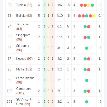
92
Tunisia
(92)
4
1
1
2
1:6
-5
4
⬤
⬤
⬤
⬤
1
93
Bolivia
(93)
5
1
1
3
4:10
-6
4
⬤
⬤
⬤
⬤
⬤
0.8
Tanzania
94
2
1
0
1
6:1
5
3
⬤
⬤
1.5
(94)
Singapore
95
2
1
0
1
5:2
3
3
⬤
⬤
1.5
(95)
Sri Lanka
96
1
1
0
0
4:1
3
3
⬤
3
(96)
97
Kosovo
(97)
2
1
0
1
4:2
2
3
⬤
⬤
1.5
98
Malta
(102)
2
1
0
1
3:2
1
3
⬤
⬤
1.5
Faroe Islands
99
1
1
0
0
2:1
1
3
⬤
3
(98)
Cameroon
100
2
1
0
1
2:1
1
3
⬤
⬤
1.5
(101)
St. Vincent
101
1
1
0
0
3:2
1
3
⬤
3
Gren.
(99)