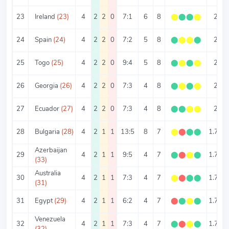
23
Ireland
(23)
4
2
2
0
7:1
6
8
⬤
⬤
⬤
⬤
2
24
Spain
(24)
4
2
2
0
7:2
5
8
⬤
⬤
⬤
⬤
2
25
Togo
(25)
4
2
2
0
9:4
5
8
⬤
⬤
⬤
⬤
2
26
Georgia
(26)
4
2
2
0
7:3
4
8
⬤
⬤
⬤
⬤
2
27
Ecuador
(27)
4
2
2
0
7:3
4
8
⬤
⬤
⬤
⬤
2
28
Bulgaria
(28)
4
2
1
1
13:5
8
7
⬤
⬤
⬤
⬤
1.75
Azerbaijan
29
4
2
1
1
9:5
4
7
⬤
⬤
⬤
⬤
1.75
(33)
Australia
30
4
2
1
1
7:3
4
7
⬤
⬤
⬤
⬤
1.75
(31)
31
Egypt
(29)
4
2
1
1
6:2
4
7
⬤
⬤
⬤
⬤
1.75
Venezuela
32
4
2
1
1
7:3
4
7
⬤
⬤
⬤
⬤
1.75
(32)