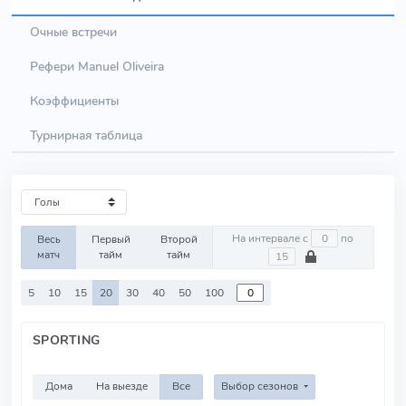
Очные встречи
Рефери Manuel Oliveira
Коэффициенты
Турнирная таблица
На интервале с
по
Весь
Первый
Второй
матч
тайм
тайм
5
10
15
20
30
40
50
100
SPORTING
Дома
На выезде
Все
Выбор сезонов