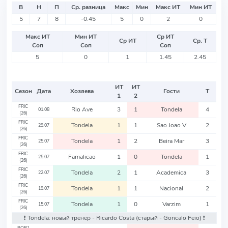
В
Н
П
Ср. разница
Макс
Мин
Макс ИТ
Мин ИТ
5
7
8
-0.45
5
0
2
0
Макс ИТ
Мин ИТ
Ср ИТ
Ср ИТ
Ср. Т
Соп
Соп
Соп
5
0
1
1.45
2.45
ИТ
ИТ
Сезон
Дата
Хозяева
Гости
Т
1
2
FRIC
Rio Ave
3
1
Tondela
4
01.08
(26)
FRIC
Tondela
1
1
Sao Joao V
2
29.07
(26)
FRIC
Tondela
1
2
Beira Mar
3
25.07
(26)
FRIC
Famalicao
1
0
Tondela
1
25.07
(26)
FRIC
Tondela
2
1
Academica
3
22.07
(26)
FRIC
Tondela
1
1
Nacional
2
19.07
(26)
FRIC
Tondela
1
0
Varzim
1
15.07
(26)
❗️ Tondela: новый тренер - Ricardo Costa
(старый - Goncalo Feio)
❗️