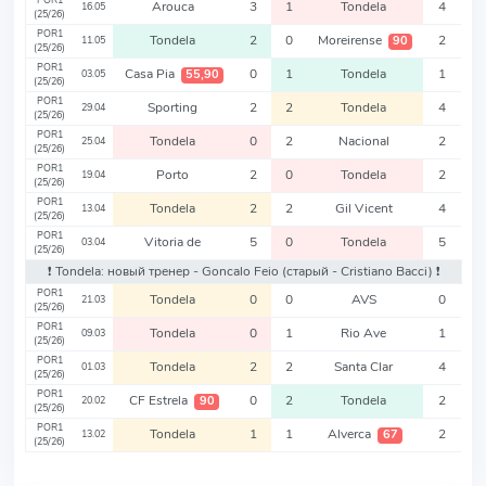
POR1
Arouca
3
1
Tondela
4
16.05
(25/26)
POR1
Tondela
2
0
Moreirense
2
90
11.05
(25/26)
POR1
Casa Pia
0
1
Tondela
1
55,90
03.05
(25/26)
POR1
Sporting
2
2
Tondela
4
29.04
(25/26)
POR1
Tondela
0
2
Nacional
2
25.04
(25/26)
POR1
Porto
2
0
Tondela
2
19.04
(25/26)
POR1
Tondela
2
2
Gil Vicent
4
13.04
(25/26)
POR1
Vitoria de
5
0
Tondela
5
03.04
(25/26)
❗️ Tondela: новый тренер - Goncalo Feio
(старый - Cristiano Bacci)
❗️
POR1
Tondela
0
0
AVS
0
21.03
(25/26)
POR1
Tondela
0
1
Rio Ave
1
09.03
(25/26)
POR1
Tondela
2
2
Santa Clar
4
01.03
(25/26)
POR1
CF Estrela
0
2
Tondela
2
90
20.02
(25/26)
POR1
Tondela
1
1
Alverca
2
67
13.02
(25/26)