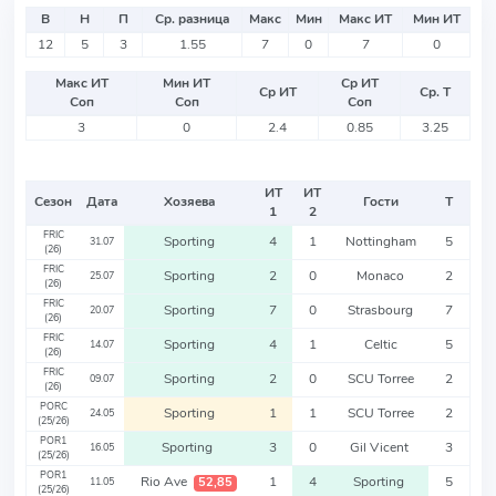
В
Н
П
Ср. разница
Макс
Мин
Макс ИТ
Мин ИТ
12
5
3
1.55
7
0
7
0
Макс ИТ
Мин ИТ
Ср ИТ
Ср ИТ
Ср. Т
Соп
Соп
Соп
3
0
2.4
0.85
3.25
ИТ
ИТ
Сезон
Дата
Хозяева
Гости
Т
1
2
FRIC
Sporting
4
1
Nottingham
5
31.07
(26)
FRIC
Sporting
2
0
Monaco
2
25.07
(26)
FRIC
Sporting
7
0
Strasbourg
7
20.07
(26)
FRIC
Sporting
4
1
Celtic
5
14.07
(26)
FRIC
Sporting
2
0
SCU Torree
2
09.07
(26)
PORC
Sporting
1
1
SCU Torree
2
24.05
(25/26)
POR1
Sporting
3
0
Gil Vicent
3
16.05
(25/26)
POR1
Rio Ave
1
4
Sporting
5
52,85
11.05
(25/26)