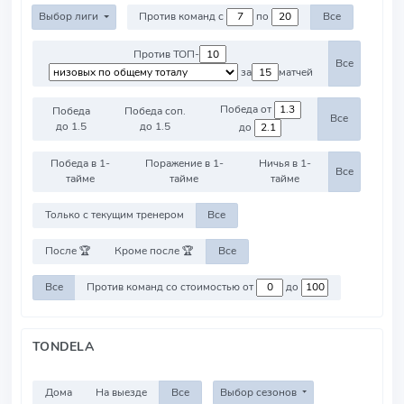
Выбор лиги
Против команд с
по
Все
Против ТОП-
Все
за
матчей
Победа от
Победа
Победа соп.
Все
до 1.5
до 1.5
до
Победа в 1-
Поражение в 1-
Ничья в 1-
Все
тайме
тайме
тайме
Только с текущим тренером
Все
После 🏆
Кроме после 🏆
Все
Все
Против команд со стоимостью от
до
TONDELA
Дома
На выезде
Все
Выбор сезонов