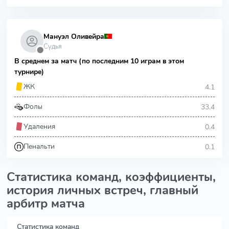
Мануэл Оливейра
Судья
⬤
В среднем за матч (по последним 10 играм в этом
турнире)
4.1
ЖК
33.4
Фолы
0.4
Удаления
0.1
Пенальти
Статистика команд, коэффициенты,
история личных встреч, главный
арбитр матча
Статистика команд