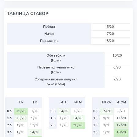
ТАБЛИЦА СТАВОК
Победа
5/20
Ничья
7/20
Поражение
8/20
Обе забили
10/20
(Голы)
Первые получили очко
6/20
(Голы)
Соперник первым получил
7/20
очко (Голы)
ТБ
ТМ
ИТБ
ИТМ
ИТ2Б
ИТ2М
0.5
19/20
1/20
0.5
14/20
6/20
0.5
15/20
5/20
1.5
15/20
5/20
1.5
6/20
14/20
1.5
9/20
11/20
2.5
8/20
12/20
2.5
0/20
20/20
2.5
3/20
17/20
3.5
6/20
14/20
3.5
1/20
19/20