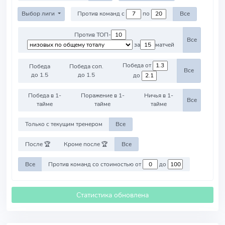
Выбор лиги
Против команд с
по
Все
Против ТОП-
Все
за
матчей
Победа от
Победа
Победа соп.
Все
до 1.5
до 1.5
до
Победа в 1-
Поражение в 1-
Ничья в 1-
Все
тайме
тайме
тайме
Только с текущим тренером
Все
После 🏆
Кроме после 🏆
Все
Все
Против команд со стоимостью от
до
Статистика обновлена