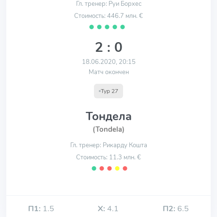
Гл. тренер: Руи Борхес
Стоимость: 446.7 млн. €
⬤
⬤
⬤
⬤
⬤
2 : 0
18.06.2020, 20:15
Матч окончен
Тур 27
Тондела
(Tondela)
Гл. тренер: Рикарду Кошта
Стоимость: 11.3 млн. €
⬤
⬤
⬤
⬤
⬤
П1:
1.5
Х:
4.1
П2:
6.5