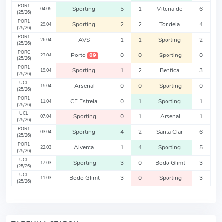
POR1
Sporting
5
1
Vitoria de
6
04.05
(25/26)
POR1
Sporting
2
2
Tondela
4
29.04
(25/26)
POR1
AVS
1
1
Sporting
2
26.04
(25/26)
PORC
Porto
0
0
Sporting
0
89
22.04
(25/26)
POR1
Sporting
1
2
Benfica
3
19.04
(25/26)
UCL
Arsenal
0
0
Sporting
0
15.04
(25/26)
POR1
CF Estrela
0
1
Sporting
1
11.04
(25/26)
UCL
Sporting
0
1
Arsenal
1
07.04
(25/26)
POR1
Sporting
4
2
Santa Clar
6
03.04
(25/26)
POR1
Alverca
1
4
Sporting
5
22.03
(25/26)
UCL
Sporting
3
0
Bodo Glimt
3
17.03
(25/26)
UCL
Bodo Glimt
3
0
Sporting
3
11.03
(25/26)