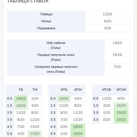
ТАБЛИЦА СТАВОК
Победа
12/20
Ничья
5/20
Поражение
3/20
Обе забили
10/20
(Голы)
Первые получили очко
10/20
(Голы)
Соперник первым получил
7/20
очко (Голы)
ТБ
ТМ
ИТБ
ИТМ
ИТ2Б
ИТ2М
0.5
18/20
2/20
0.5
16/20
4/20
0.5
12/20
8/20
1.5
16/20
4/20
1.5
12/20
8/20
1.5
4/20
16/20
2.5
12/20
8/20
2.5
9/20
11/20
2.5
1/20
19/20
3.5
8/20
12/20
3.5
7/20
13/20
3.5
0/20
20/20
4.5
7/20
13/20
4.5
2/20
18/20
5.5
3/20
17/20
5.5
1/20
19/20