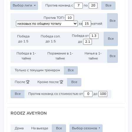
Выбор лиги
Против команд с
по
Все
Против ТОП-
Все
за
матчей
Победа от
Победа
Победа соп.
Все
до 1.5
до 1.5
до
Победа в 1-
Поражение в 1-
Ничья в 1-
Все
тайме
тайме
тайме
Только с текущим тренером
Все
После 🏆
Кроме после 🏆
Все
Все
Против команд со стоимостью от
до
RODEZ AVEYRON
Дома
На выезде
Все
Выбор сезонов