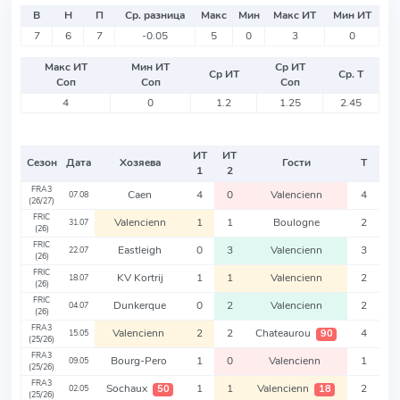
В
Н
П
Ср. разница
Макс
Мин
Макс ИТ
Мин ИТ
7
6
7
-0.05
5
0
3
0
Макс ИТ
Мин ИТ
Ср ИТ
Ср ИТ
Ср. Т
Соп
Соп
Соп
4
0
1.2
1.25
2.45
ИТ
ИТ
Сезон
Дата
Хозяева
Гости
Т
1
2
FRA3
Caen
4
0
Valencienn
4
07.08
(26/27)
FRIC
Valencienn
1
1
Boulogne
2
31.07
(26)
FRIC
Eastleigh
0
3
Valencienn
3
22.07
(26)
FRIC
KV Kortrij
1
1
Valencienn
2
18.07
(26)
FRIC
Dunkerque
0
2
Valencienn
2
04.07
(26)
FRA3
Valencienn
2
2
Chateaurou
4
90
15.05
(25/26)
FRA3
Bourg-Pero
1
0
Valencienn
1
09.05
(25/26)
FRA3
Sochaux
1
1
Valencienn
2
50
18
02.05
(25/26)