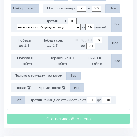
Выбор лиги
Против команд с
по
Все
Против ТОП-
Все
за
матчей
Победа от
Победа
Победа соп.
Все
до 1.5
до 1.5
до
Победа в 1-
Поражение в 1-
Ничья в 1-
Все
тайме
тайме
тайме
Только с текущим тренером
Все
После 🏆
Кроме после 🏆
Все
Все
Против команд со стоимостью от
до
Статистика обновлена