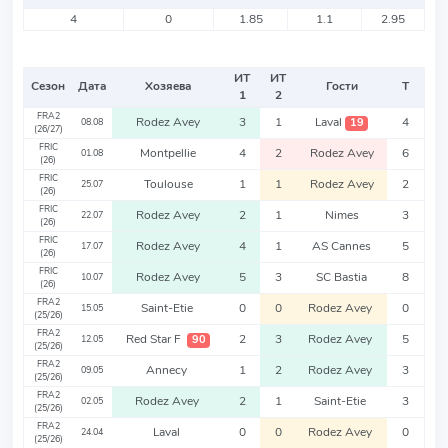
4
0
1.85
1.1
2.95
ИТ
ИТ
Сезон
Дата
Хозяева
Гости
Т
1
2
FRA2
Rodez Avey
3
1
Laval
4
19
08.08
(26/27)
FRIC
Montpellie
4
2
Rodez Avey
6
01.08
(26)
FRIC
Toulouse
1
1
Rodez Avey
2
25.07
(26)
FRIC
Rodez Avey
2
1
Nimes
3
22.07
(26)
FRIC
Rodez Avey
4
1
AS Cannes
5
17.07
(26)
FRIC
Rodez Avey
5
3
SC Bastia
8
10.07
(26)
FRA2
Saint-Etie
0
0
Rodez Avey
0
15.05
(25/26)
FRA2
Red Star F
2
3
Rodez Avey
5
90
12.05
(25/26)
FRA2
Annecy
1
2
Rodez Avey
3
09.05
(25/26)
FRA2
Rodez Avey
2
1
Saint-Etie
3
02.05
(25/26)
FRA2
Laval
0
0
Rodez Avey
0
24.04
(25/26)