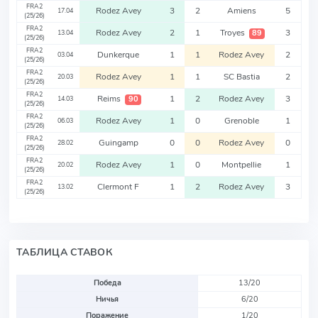
FRA2
Rodez Avey
3
2
Amiens
5
17.04
(25/26)
FRA2
Rodez Avey
2
1
Troyes
3
89
13.04
(25/26)
FRA2
Dunkerque
1
1
Rodez Avey
2
03.04
(25/26)
FRA2
Rodez Avey
1
1
SC Bastia
2
20.03
(25/26)
FRA2
Reims
1
2
Rodez Avey
3
90
14.03
(25/26)
FRA2
Rodez Avey
1
0
Grenoble
1
06.03
(25/26)
FRA2
Guingamp
0
0
Rodez Avey
0
28.02
(25/26)
FRA2
Rodez Avey
1
0
Montpellie
1
20.02
(25/26)
FRA2
Clermont F
1
2
Rodez Avey
3
13.02
(25/26)
ТАБЛИЦА СТАВОК
Победа
13/20
Ничья
6/20
Поражение
1/20