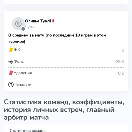
Оливье Туал
Судья
⬤
В среднем за матч (по последним 10 играм в этом
турнире)
3
ЖК
28.8
Фолы
0.2
Удаления
-
Пенальти
Статистика команд, коэффициенты,
история личных встреч, главный
арбитр матча
Статистика команд