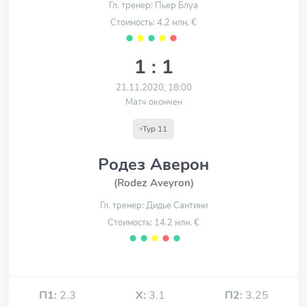
Гл. тренер: Пьер Блуа
Стоимость: 4.2 млн. €
⬤
⬤
⬤
⬤
⬤
1 : 1
21.11.2020, 18:00
Матч окончен
Тур 11
Родез Аверон
(Rodez Aveyron)
Гл. тренер: Дидье Сантини
Стоимость: 14.2 млн. €
⬤
⬤
⬤
⬤
⬤
П1:
2.3
Х:
3.1
П2:
3.25