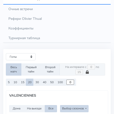
Очные встречи
Рефери Olivier Thual
Коэффициенты
Турнирная таблица
На интервале с
по
Весь
Первый
Второй
матч
тайм
тайм
5
10
15
20
30
40
50
100
VALENCIENNES
Дома
На выезде
Все
Выбор сезонов