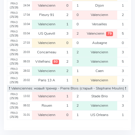
FRA3
Valencienn
0
1
Dijon
1
24.04
(25/26)
FRA3
Fleury 91
2
0
Valencienn
2
17.04
(25/26)
FRA3
Valencienn
1
0
Versailles
1
10.04
(25/26)
FRA3
US Quevill
3
2
Valencienn
5
79
03.04
(25/26)
FRA3
Valencienn
0
0
Aubagne
0
27.03
(25/26)
FRA3
Concarneau
1
2
Valencienn
3
20.03
(25/26)
FRA3
Villefranc
2
3
Valencienn
5
80
06.03
(25/26)
FRA3
Valencienn
2
1
Caen
3
28.02
(25/26)
FRA3
Paris 13 A
1
1
Valencienn
2
20.02
(25/26)
❗️ Valenciennes: новый тренер - Pierre Blois
(старый - Stephane Moulin)
❗️
FRA3
Valencienn
1
2
Stade Brio
3
13.02
(25/26)
FRA3
Rouen
1
2
Valencienn
3
06.02
(25/26)
FRA3
Valencienn
0
1
US Orleans
1
31.01
(25/26)