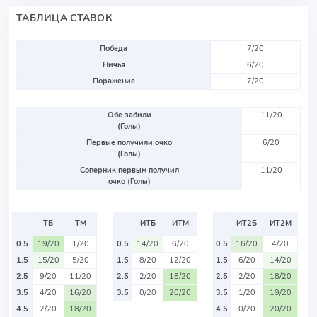
ТАБЛИЦА СТАВОК
Победа
7/20
Ничья
6/20
Поражение
7/20
Обе забили
11/20
(Голы)
Первые получили очко
6/20
(Голы)
Соперник первым получил
11/20
очко (Голы)
ТБ
ТМ
ИТБ
ИТМ
ИТ2Б
ИТ2М
0.5
19/20
1/20
0.5
14/20
6/20
0.5
16/20
4/20
1.5
15/20
5/20
1.5
8/20
12/20
1.5
6/20
14/20
2.5
9/20
11/20
2.5
2/20
18/20
2.5
2/20
18/20
3.5
4/20
16/20
3.5
0/20
20/20
3.5
1/20
19/20
4.5
2/20
18/20
4.5
0/20
20/20