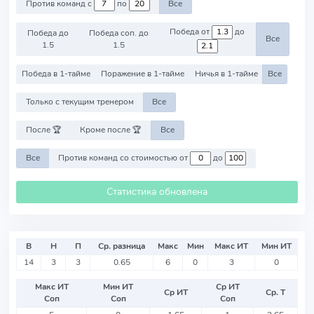
Против команд с
по
Все
Победа от
до
Победа до
Победа соп. до
Все
1.5
1.5
Победа в 1-тайме
Поражение в 1-тайме
Ничья в 1-тайме
Все
Только с текущим тренером
Все
После 🏆
Кроме после 🏆
Все
Все
Против команд со стоимостью от
до
Статистика обновлена
В
Н
П
Ср. разница
Макс
Мин
Макс ИТ
Мин ИТ
14
3
3
0.65
6
0
3
0
Макс ИТ
Мин ИТ
Ср ИТ
Ср ИТ
Ср. Т
Соп
Соп
Соп