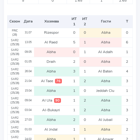
5
0
1.65
1
2.65
ИТ
ИТ
Сезон
Дата
Хозяева
Гости
Т
1
2
FRIC
Rizespor
0
0
Abha
0
31.07
(26)
SAR2
Al Raed
5
1
Abha
6
13.05
(25/26)
SAR2
Abha
0
1
Al Adalh
1
09.05
(25/26)
SAR2
Draih
2
0
Abha
2
01.05
(25/26)
SAR2
Abha
3
1
Al Baten
4
26.04
(25/26)
SAR2
Al Taee
1
2
Abha
3
76
21.04
(25/26)
SAR2
Abha
1
0
Jeddah Clu
1
15.04
(25/26)
SAR2
Al Ula
1
2
Abha
3
90
09.04
(25/26)
SAR2
Al-Bukayri
1
2
Abha
3
03.04
(25/26)
SAR2
Abha
2
0
Al Jubail
2
27.03
(25/26)
SAR2
Al Jndal
1
1
Abha
2
01.03
(25/26)
SAR2
Abha
1
1
Al Anwar
2
24.02