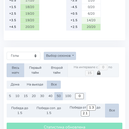
+0.5
17/20
-3.5
1/20
+1.5
18/20
-4.5
0/20
+2.5
19/20
+0.5
6/20
+3.5
19/20
+1.5
14/20
+4.5
20/20
+2.5
20/20
Выбор сезонов
На интервале с
по
Весь
Первый
Второй
матч
тайм
тайм
Дома
На выезде
Все
5
10
15
20
30
40
50
100
Победа от
до
Победа до
Победа соп. до
Все
1.5
1.5
Статистика обновлена