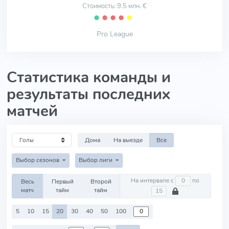
Стоимость: 9.5 млн. €
⬤
⬤
⬤
⬤
⬤
Pro League
Статистика команды и
результаты последних
матчей
Дома
На выезде
Все
Выбор сезонов
Выбор лиги
На интервале с
по
Весь
Первый
Второй
матч
тайм
тайм
5
10
15
20
30
40
50
100