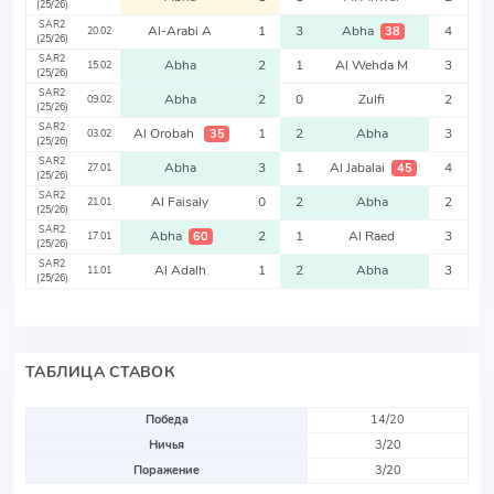
(25/26)
SAR2
Al-Arabi A
1
3
Abha
4
38
20.02
(25/26)
SAR2
Abha
2
1
Al Wehda M
3
15.02
(25/26)
SAR2
Abha
2
0
Zulfi
2
09.02
(25/26)
SAR2
Al Orobah
1
2
Abha
3
35
03.02
(25/26)
SAR2
Abha
3
1
Al Jabalai
4
45
27.01
(25/26)
SAR2
Al Faisaly
0
2
Abha
2
21.01
(25/26)
SAR2
Abha
2
1
Al Raed
3
60
17.01
(25/26)
SAR2
Al Adalh
1
2
Abha
3
11.01
(25/26)
ТАБЛИЦА СТАВОК
Победа
14/20
Ничья
3/20
Поражение
3/20