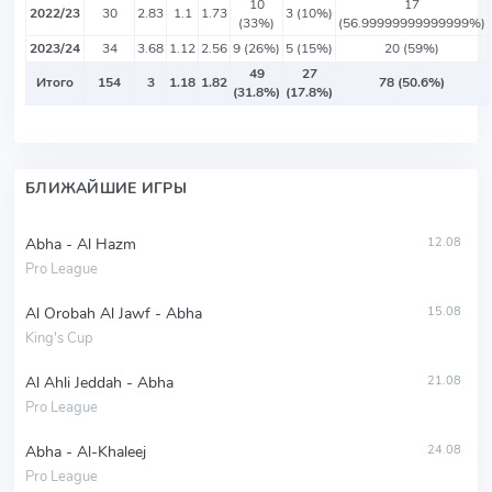
10
17
2022/23
30
2.83
1.1
1.73
3 (10%)
(33%)
(56.99999999999999%)
2023/24
34
3.68
1.12
2.56
9 (26%)
5 (15%)
20 (59%)
49
27
Итого
154
3
1.18
1.82
78 (50.6%)
(31.8%)
(17.8%)
БЛИЖАЙШИЕ ИГРЫ
Abha - Al Hazm
12.08
Pro League
Al Orobah Al Jawf - Abha
15.08
King's Cup
Al Ahli Jeddah - Abha
21.08
Pro League
Abha - Al-Khaleej
24.08
Pro League