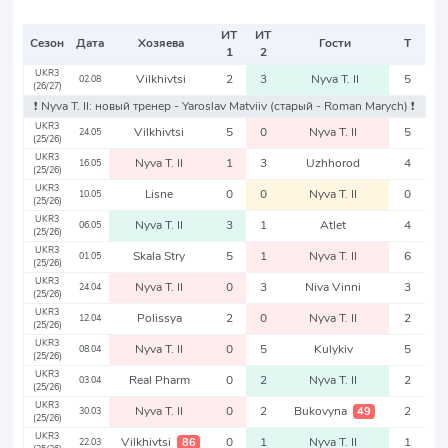
ИТ
ИТ
Сезон
Дата
Хозяева
Гости
Т
1
2
UKR3
Vilkhivtsi
2
3
Nyva T. II
5
02.08
(26/27)
❗️ Nyva T. II: новый тренер - Yaroslav Matviiv
(старый - Roman Marych)
❗️
UKR3
Vilkhivtsi
5
0
Nyva T. II
5
24.05
(25/26)
UKR3
Nyva T. II
1
3
Uzhhorod
4
16.05
(25/26)
UKR3
Lisne
0
0
Nyva T. II
0
10.05
(25/26)
UKR3
Nyva T. II
3
1
Atlet
4
06.05
(25/26)
UKR3
Skala Stry
5
1
Nyva T. II
6
01.05
(25/26)
UKR3
Nyva T. II
0
3
Niva Vinni
3
24.04
(25/26)
UKR3
Polissya
2
0
Nyva T. II
2
12.04
(25/26)
UKR3
Nyva T. II
0
5
Kulykiv
5
08.04
(25/26)
UKR3
Real Pharm
0
2
Nyva T. II
2
03.04
(25/26)
UKR3
Nyva T. II
0
2
Bukovyna
2
49
30.03
(25/26)
UKR3
Vilkhivtsi
0
1
Nyva T. II
1
86
22.03