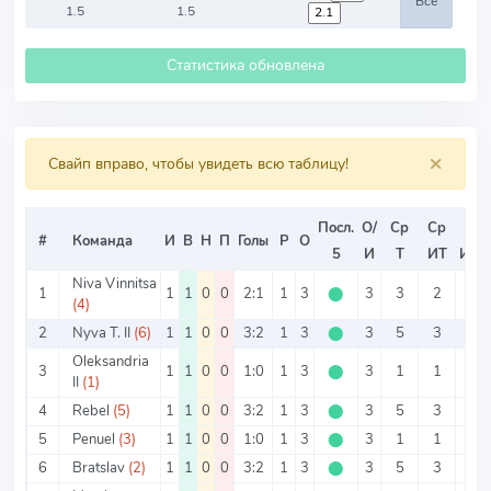
Все
1.5
1.5
Статистика обновлена
×
Свайп вправо, чтобы увидеть всю таблицу!
Посл.
О/
Ср
Ср
Ср
#
Команда
И
В
Н
П
Голы
Р
О
5
И
Т
ИТ
ИТ2
Niva Vinnitsa
1
1
1
0
0
2:1
1
3
⬤
3
3
2
1
(4)
2
Nyva T. II
(6)
1
1
0
0
3:2
1
3
⬤
3
5
3
2
Oleksandria
3
1
1
0
0
1:0
1
3
⬤
3
1
1
0
II
(1)
4
Rebel
(5)
1
1
0
0
3:2
1
3
⬤
3
5
3
2
5
Penuel
(3)
1
1
0
0
1:0
1
3
⬤
3
1
1
0
6
Bratslav
(2)
1
1
0
0
3:2
1
3
⬤
3
5
3
2