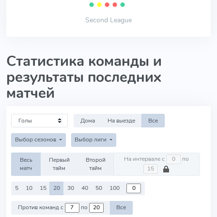
⬤
⬤
⬤
⬤
⬤
Second League
Статистика команды и
результаты последних
матчей
Дома
На выезде
Все
Выбор сезонов
Выбор лиги
На интервале с
по
Весь
Первый
Второй
матч
тайм
тайм
5
10
15
20
30
40
50
100
Против команд с
по
Все