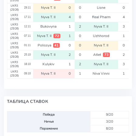
(25/26)
UKR3
Nyva T. II
0
0
Lisne
0
29.11
(25/26)
UKR3
Nyva T. II
4
0
Real Pharm
4
17.11
(25/26)
UKR3
Bukovyna
1
2
Nyva T. II
3
12.11
(25/26)
UKR3
Nyva T. II
1
0
Uzhhorod
1
72
07.11
(25/26)
UKR3
Polissya
0
0
Nyva T. II
0
41
01.11
(25/26)
UKR3
Nyva T. II
2
0
Atlet
2
73
25.10
(25/26)
UKR3
Kulykiv
1
2
Nyva T. II
3
18.10
(25/26)
UKR3
Nyva T. II
0
1
Niva Vinni
1
09.10
(25/26)
ТАБЛИЦА СТАВОК
Победа
9/20
Ничья
3/20
Поражение
8/20