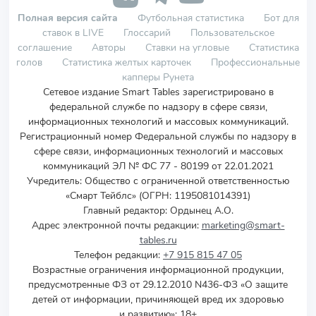
Полная версия сайта
Футбольная статистика
Бот для
ставок в LIVE
Глоссарий
Пользовательское
соглашение
Авторы
Ставки на угловые
Статистика
голов
Статистика желтых карточек
Профессиональные
капперы Рунета
Сетевое издание Smart Tables зарегистрировано в
федеральной службе по надзору в сфере связи,
информационных технологий и массовых коммуникаций.
Регистрационный номер Федеральной службы по надзору в
сфере связи, информационных технологий и массовых
коммуникаций ЭЛ № ФС 77 - 80199 от 22.01.2021
Учредитель
:
Общество с ограниченной ответственностью
«Смарт Тейблс» (ОГРН: 1195081014391)
Главный редактор: Ордынец А.О.
Адрес электронной почты редакции:
marketing@smart-
tables.ru
Телефон редакции:
+7 915 815 47 05
Возрастные ограничения информационной продукции,
предусмотренные ФЗ от 29.12.2010 N436-ФЗ «О защите
детей от информации, причиняющей вред их здоровью
и развитию»: 18+