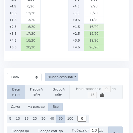
-4.5
0/20
-4.5
2/20
+0.5
12/20
-5.5
0/20
+1.5
13/20
+0.5
11/20
+2.5
16/20
+1.5
16/20
+3.5
17/20
+2.5
19/20
+4.5
18/20
+3.5
19/20
+5.5
20/20
+4.5
20/20
Выбор сезонов
На интервале с
по
Весь
Первый
Второй
матч
тайм
тайм
Дома
На выезде
Все
5
10
15
20
30
40
50
100
Победа от
до
Победа до
Победа соп. до