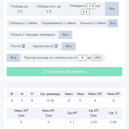
Победа от
до
Победа до
Победа соп. до
Все
1.5
1.5
Победа в 1-тайме
Поражение в 1-тайме
Ничья в 1-тайме
Все
Только с текущим тренером
Все
После 🏆
Кроме после 🏆
Все
Все
Против команд со стоимостью от
до
Статистика обновлена
В
Н
П
Ср. разница
Макс
Мин
Макс ИТ
Мин ИТ
9
3
8
-0.45
6
0
4
0
Макс ИТ
Мин ИТ
Ср ИТ
Ср ИТ
Ср. Т
Соп
Соп
Соп
5
0
1.1
1.55
2.65