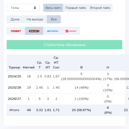
Весь матч
Первый тайм
Второй тайм
Дома
На выезде
Все
Статистика обновлена
Ср.
Ср.
Ср.
ИТ
Турнир
Матчей
Т
ИТ
Соп
В
Н
5
3
2024/25
18
2.5
0.83
1.67
(28.000000000000004%)
(17%)
(56.000
3
2025/26
29
2.45
1
1.45
14 (48%)
1
(10%)
0
2026/27
1
5
3
2
1 (100%)
(0%)
6
Итого
48
3.32
1.61
1.71
20 (58.67%)
22 
(9%)