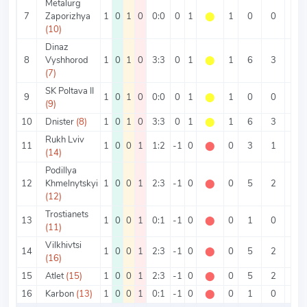
Metalurg
7
Zaporizhya
1
0
1
0
0:0
0
1
⬤
1
0
0
0
(10)
Dinaz
8
Vyshhorod
1
0
1
0
3:3
0
1
⬤
1
6
3
3
(7)
SK Poltava II
9
1
0
1
0
0:0
0
1
⬤
1
0
0
0
(9)
10
Dnister
(8)
1
0
1
0
3:3
0
1
⬤
1
6
3
3
Rukh Lviv
11
1
0
0
1
1:2
-1
0
⬤
0
3
1
2
(14)
Podillya
12
Khmelnytskyi
1
0
0
1
2:3
-1
0
⬤
0
5
2
3
(12)
Trostianets
13
1
0
0
1
0:1
-1
0
⬤
0
1
0
1
(11)
Vilkhivtsi
14
1
0
0
1
2:3
-1
0
⬤
0
5
2
3
(16)
15
Atlet
(15)
1
0
0
1
2:3
-1
0
⬤
0
5
2
3
16
Karbon
(13)
1
0
0
1
0:1
-1
0
⬤
0
1
0
1