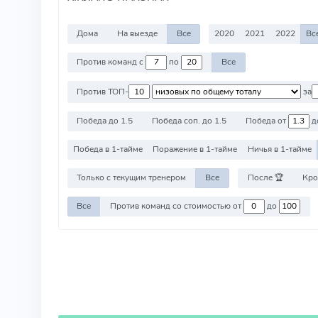
Дома
На выезде
Все
2020
2021
2022
Вс
Против команд с
по
Все
Против ТОП-
за
Победа до 1.5
Победа соп. до 1.5
Победа от
д
Победа в 1-тайме
Поражение в 1-тайме
Ничья в 1-тайме
Только с текущим тренером
Все
После 🏆
Кро
Все
Против команд со стоимостью от
до