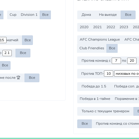
е
Cup
Division 1
Все
Дома
На выезде
Все
2020
2021
2022
2023
202
AFC Champions League
AFC Cha
матчей
Все
Club Friendlies
Все
о
Все
Против команд с
по
Все
Против ТОП-
ме после 🏆
Все
Победа до 1.5
Победа соп. д
Победа в 1-тайме
Поражение в 
Только с текущим тренером
Все