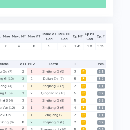
Макс ИТ
Мин ИТ
Ср ИТ
с
Мин
Макс ИТ
Мин ИТ
Ср ИТ
Ср. Т
Соп
Соп
Соп
0
4
0
5
0
1.45
1.8
3.25
зяева
ИТ
1
ИТ
2
Гости
Т
Рез.
ng Gu
(7)
2
1
Zhejiang G
(5)
3
Р
2:1
ang G
(10)
3
2
Dalian Zhi
(7)
5
Р
3:2
iangl
(4)
1
1
Zhejiang G
(7)
2
Р
1:1
ang G
(9)
3
2
Qingdao Jo
(10)
5
Р
3:2
hai S
(4)
3
2
Zhejiang G
(9)
5
Р
3:2
ao We
(12)
3
1
Zhejiang G
(6)
4
Р
3:1
anxi Un
1
1
Zhejiang G
2
Р
1:1
 Song
(6)
0
2
Zhejiang G
(8)
2
Р
0:2
ang G
(8)
0
5
Shenyang U
(16)
5
Р
0:5