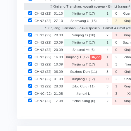
❗️ Xinjiang Tianshan: новый тренер - Bin Li
(старый 
CHN2
(22)
31.10
Xinjiang T
(17)
1
0
Guan
CHN2
(22)
27.10
Shenyang U
(15)
2
2
Xinj
❗️ Xinjiang Tianshan: новый тренер - Parhat Azimat
(ст
CHN2
(22)
28.09
Nanjing Ci
(10)
2
1
Xinj
CHN2
(22)
23.09
Xinjiang T
(17)
1
0
Suz
CHN2
(22)
20.09
Shaanxi At
(6)
4
0
Xinj
CHN2
(22)
16.09
Xinjiang T
(17)
1
2
Zib
36,77
CHN2
(22)
10.09
Xinjiang T
(17)
2
3
Nan
CHN2
(22)
06.09
Suzhou Don
(11)
3
0
Xinj
CHN2
(22)
01.09
Xinjiang T
(17)
0
2
Sha
CHN2
(22)
28.08
Zibo Cuju
(11)
3
1
Xinj
CHNC
(22)
21.08
Jiangxi Li
4
3
Xi
CHN2
(22)
17.08
Hebei Kung
(6)
2
0
Xinj