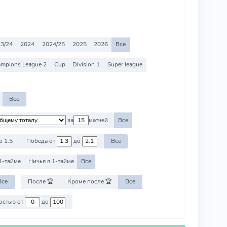
3/24
2024
2024/25
2025
2026
Все
mpions League 2
Cup
Division 1
Super league
Все
за
матчей
Все
о 1.5
Победа от
до
Все
1-тайме
Ничья в 1-тайме
Все
Все
После 🏆
Кроме после 🏆
Все
Против команд со стоимостью от
до