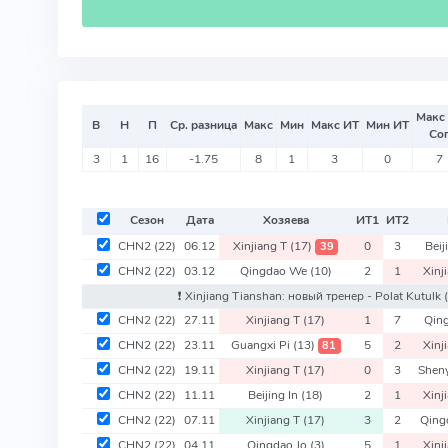
Макс
В
Н
П
Ср. разница
Макс
Мин
Макс ИТ
Мин ИТ
Со
3
1
16
-1.75
8
1
3
0
7
Сезон
Дата
Хозяева
ИТ
1
ИТ
2
CHN2
(22)
06.12
Xinjiang T
(17)
0
3
Beij
39
CHN2
(22)
03.12
Qingdao We
(10)
2
1
Xinj
❗️ Xinjiang Tianshan: новый тренер - Polat Kutulk
CHN2
(22)
27.11
Xinjiang T
(17)
1
7
Qin
CHN2
(22)
23.11
Guangxi Pi
(13)
5
2
Xinj
81
CHN2
(22)
19.11
Xinjiang T
(17)
0
3
Shen
CHN2
(22)
11.11
Beijing In
(18)
2
1
Xinj
CHN2
(22)
07.11
Xinjiang T
(17)
3
2
Qin
CHN2
(22)
04.11
Qingdao Jo
(3)
5
1
Xinj