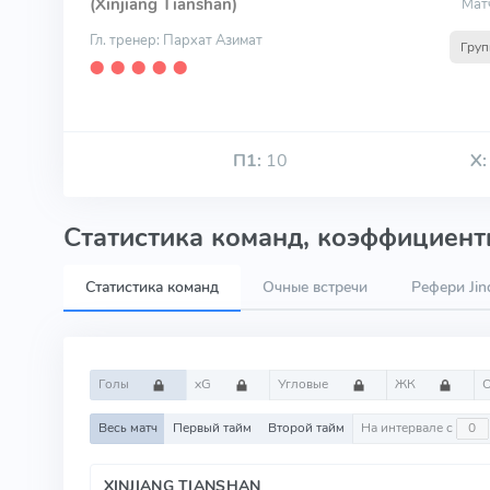
(Xinjiang Tianshan)
Мат
Гл. тренер: Пархат Азимат
Груп
⬤
⬤
⬤
⬤
⬤
П1:
10
Х:
Статистика команд, коэффициенты
Статистика команд
Очные встречи
Рефери Jin
Голы
xG
Угловые
ЖК
Весь матч
Первый тайм
Второй тайм
На интервале с
XINJIANG TIANSHAN