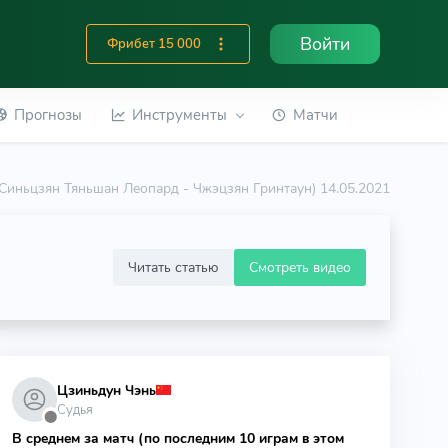
Войти
Фрибет 15 000
Прогнозы
Инструменты
Матчи
n (Синьцзян Тяньшан Леопард - Чжэцзян Гринтаун) 14.05.2021
Читать статью
Смотреть видео
Цзиньдун Чэнь
Судья
⬤
В среднем за матч (по последним 10 играм в этом