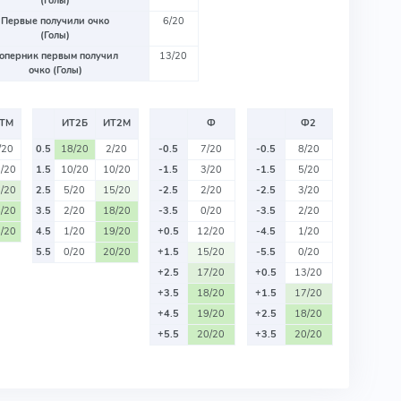
(Голы)
Первые получили очко
6/20
(Голы)
оперник первым получил
13/20
очко (Голы)
ТМ
ИТ2Б
ИТ2М
Ф
Ф2
/20
0.5
18/20
2/20
-0.5
7/20
-0.5
8/20
/20
1.5
10/20
10/20
-1.5
3/20
-1.5
5/20
/20
2.5
5/20
15/20
-2.5
2/20
-2.5
3/20
/20
3.5
2/20
18/20
-3.5
0/20
-3.5
2/20
/20
4.5
1/20
19/20
+0.5
12/20
-4.5
1/20
5.5
0/20
20/20
+1.5
15/20
-5.5
0/20
+2.5
17/20
+0.5
13/20
+3.5
18/20
+1.5
17/20
+4.5
19/20
+2.5
18/20
+5.5
20/20
+3.5
20/20