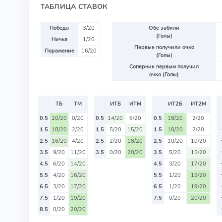
ТАБЛИЦА СТАВОК
Победа
3/20
Обе забили
(Голы)
Ничья
1/20
Первые получили очко
Поражение
16/20
(Голы)
Соперник первым получил
очко (Голы)
ТБ
ТМ
ИТБ
ИТМ
ИТ2Б
ИТ2М
0.5
20/20
0/20
0.5
14/20
6/20
0.5
18/20
2/20
1.5
18/20
2/20
1.5
5/20
15/20
1.5
18/20
2/20
2.5
16/20
4/20
2.5
2/20
18/20
2.5
10/20
10/20
3.5
9/20
11/20
3.5
0/20
20/20
3.5
5/20
15/20
4.5
6/20
14/20
4.5
3/20
17/20
5.5
4/20
16/20
5.5
1/20
19/20
6.5
3/20
17/20
6.5
1/20
19/20
7.5
1/20
19/20
7.5
0/20
20/20
8.5
0/20
20/20