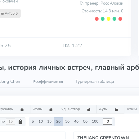
ч окончен
Гл. тренер: Росс Алоизи
Стоимость: 14.3 млн. €
па A
Тур 5
⬤
⬤
⬤
⬤
⬤
5.25
П2:
1.22
, история личных встреч, главный арб
dong Chen
Коэффициенты
Турнирная таблица
Офсайды
Фолы
Уд. в створ
Ауты
Атаки
по
5
10
15
20
30
40
50
100
ZHEJIANG GREENTOWN