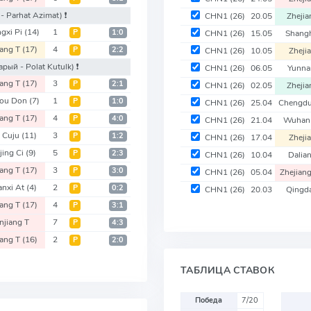
- Parhat Azimat)
❗️
CHN1
(26)
20.05
Zheji
gxi Pi
(14)
1
Р
1:0
CHN1
(26)
15.05
Shang
iang T
(17)
4
Р
2:2
CHN1
(26)
10.05
Zheji
арый - Polat Kutulk)
❗️
CHN1
(26)
06.05
Yunna
iang T
(17)
3
Р
2:1
CHN1
(26)
02.05
Zheji
hou Don
(7)
1
Р
1:0
CHN1
(26)
25.04
Chengdu
iang T
(17)
4
Р
4:0
CHN1
(26)
21.04
Wuhan
o Cuju
(11)
3
Р
1:2
CHN1
(26)
17.04
Zheji
jing Ci
(9)
5
Р
2:3
CHN1
(26)
10.04
Dalia
iang T
(17)
3
Р
3:0
CHN1
(26)
05.04
Zhejian
anxi At
(4)
2
Р
0:2
CHN1
(26)
20.03
Qingd
iang T
(17)
4
Р
3:1
njiang T
7
Р
4:3
iang T
(16)
2
Р
2:0
ТАБЛИЦА СТАВОК
Победа
7/20