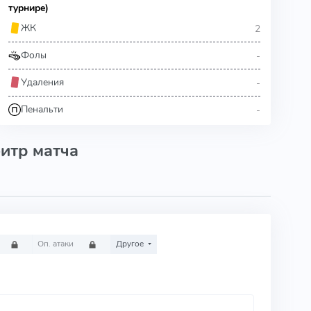
турнире)
2
ЖК
-
Фолы
-
Удаления
-
Пенальти
итр матча
Оп. атаки
Другое