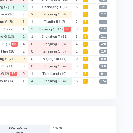
ang G
(11)
4
1
Shandong T
(2)
5
Р
4:1
hai P
(10)
2
2
Zhejiang G
(8)
4
Р
2:2
ang G
(8)
1
1
Tianjin Ji
(12)
2
Р
1:1
n Yuk
(7)
1
2
Zhejiang G
(11)
3
90
Р
1:2
ang G
(13)
2
1
Shenzhen P
(11)
3
Р
2:1
 Xi
(1)
4
0
Zhejiang G
(8)
4
88
Р
4:0
 Thre
(16)
2
0
Zhejiang G
(7)
2
Р
2:0
ang G
(7)
0
0
Beijing Gu
(14)
0
Р
0:0
n Zhi
(11)
3
0
Zhejiang G
(4)
3
Р
3:0
g G
(2)
0
1
Tongliangl
(10)
1
89
Р
0:1
ao Jo
(14)
1
4
Zhejiang G
(4)
5
Р
1:4
Обе забили
13/20