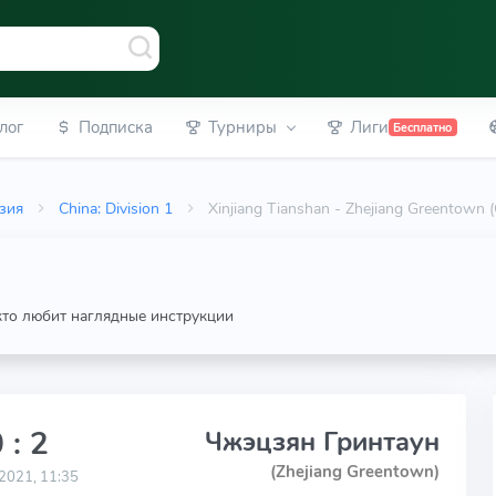
лог
Подписка
Турниры
Лиги
Бесплатно
зия
China: Division 1
Xinjiang Tianshan - Zhejiang Greentow
 кто любит наглядные инструкции
 : 2
Чжэцзян Гринтаун
(Zhejiang Greentown)
2021, 11:35