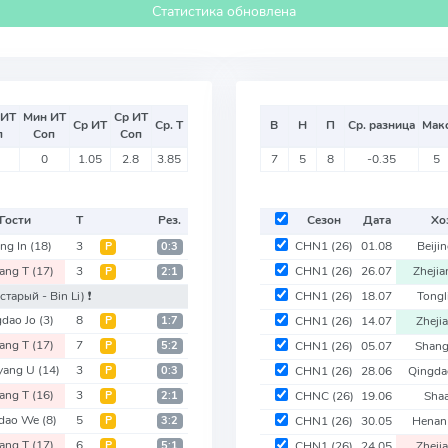
Статистика обновлена
 ИТ
Мин ИТ
Ср ИТ
Ср ИТ
Ср. Т
В
Н
П
Ср. разница
Мак
п
Соп
Соп
0
1.05
2.8
3.85
7
5
8
-0.35
5
Гости
Т
Рез.
Сезон
Дата
Хо
ing In
(18)
3
CHN1
(26)
01.08
Beiji
Р
0:3
iang T
(17)
3
CHN1
(26)
26.07
Zheji
Р
2:1
(старый - Bin Li)
❗️
CHN1
(26)
18.07
Tongl
gdao Jo
(3)
8
Р
1:7
CHN1
(26)
14.07
Zheji
iang T
(17)
7
Р
5:2
CHN1
(26)
05.07
Shang
yang U
(14)
3
Р
0:3
CHN1
(26)
28.06
Qingd
iang T
(16)
3
Р
2:1
CHNC
(26)
19.06
Sha
gdao We
(8)
5
Р
3:2
CHN1
(26)
30.05
Henan
iang T
(17)
6
Р
5:1
CHN1
(26)
24.05
Zheji