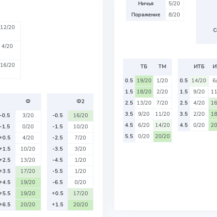
Ничья
5/20
Поражение
8/20
12/20
С
4/20
16/20
ТБ
ТМ
ИТБ
И
0.5
19/20
1/20
0.5
14/20
6
1.5
18/20
2/20
1.5
9/20
11
Ф
Ф2
2.5
13/20
7/20
2.5
4/20
16
3.5
9/20
11/20
3.5
2/20
18
-0.5
3/20
-0.5
16/20
4.5
6/20
14/20
4.5
0/20
20
-1.5
0/20
-1.5
10/20
5.5
0/20
20/20
+0.5
4/20
-2.5
7/20
+1.5
10/20
-3.5
3/20
+2.5
13/20
-4.5
1/20
+3.5
17/20
-5.5
1/20
+4.5
19/20
-6.5
0/20
+5.5
19/20
+0.5
17/20
+6.5
20/20
+1.5
20/20