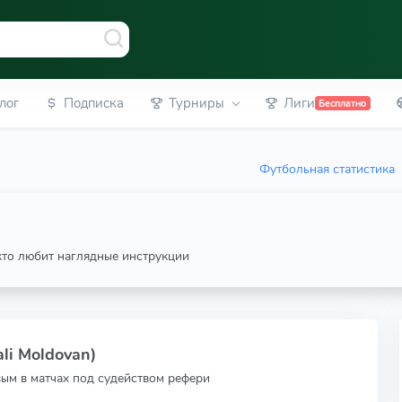
лог
Подписка
Турниры
Лиги
Бесплатно
Футбольная статистика
 кто любит наглядные инструкции
li Moldovan)
вым в матчах под судейством рефери