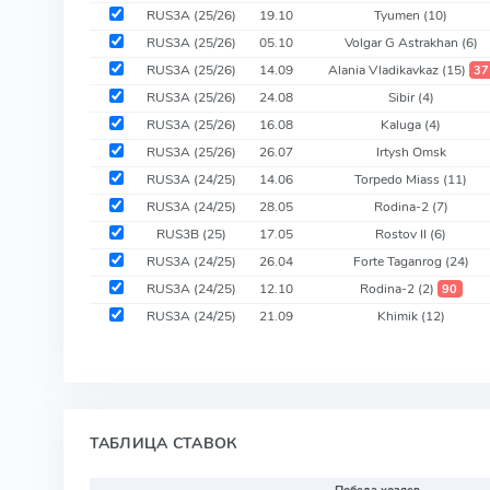
RUS3A (25/26)
19.10
Tyumen
(10)
RUS3A (25/26)
05.10
Volgar G Astrakhan
(6)
RUS3A (25/26)
14.09
Alania Vladikavkaz
(15)
37
RUS3A (25/26)
24.08
Sibir
(4)
RUS3A (25/26)
16.08
Kaluga
(4)
RUS3A (25/26)
26.07
Irtysh Omsk
RUS3A (24/25)
14.06
Torpedo Miass
(11)
RUS3A (24/25)
28.05
Rodina-2
(7)
RUS3B (25)
17.05
Rostov II
(6)
RUS3A (24/25)
26.04
Forte Taganrog
(24)
RUS3A (24/25)
12.10
Rodina-2
(2)
90
RUS3A (24/25)
21.09
Khimik
(12)
ТАБЛИЦА СТАВОК