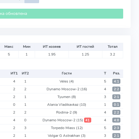
ика обновлена
Макс
Мин
ИТ хозяев
ИТ гостей
Тотал
5
1
1.95
1.25
3.2
ИТ
1
ИТ
2
Гости
Т
Рез.
4
1
Veles
(4)
5
4:1
2
2
Dynamo Moscow-2
(16)
4
2:2
2
1
Tyumen
(8)
3
2:1
0
1
Alania Vladikavkaz
(10)
1
0:1
2
2
Rodina-2
(9)
4
2:2
4
0
Dynamo Moscow-2
(15)
4
41
4:0
2
3
Torpedo Miass
(12)
5
2:3
2
1
Volgar G Astrakhan
(3)
3
2:1