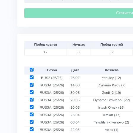
Статист
Побед хозяев
Ничьих
Побед гостей
12
3
5
Сезон
Дата
Хозяева
RUS2 (26/27)
26.07
Yenisey
(12)
RUS3A (25/26)
14.06
Dynamo Kirov
(7)
RUS3A (25/26)
30.05
Zenit-2
(19)
RUS3A (25/26)
20.05
Dynamo Stavropol
(22)
RUS3A (25/26)
10.05
Irtysh Omsk
(16)
RUS3A (25/26)
25.04
Amkar
(17)
RUS3A (25/26)
08.04
Tekstilshik Ivanovo
(2)
RUS3A (25/26)
22.03
Veles
(1)