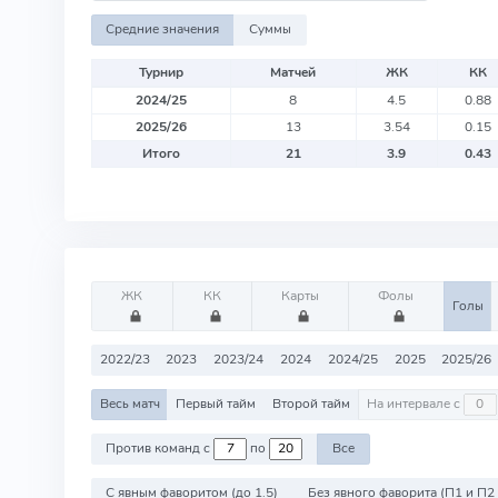
Средние значения
Суммы
Турнир
Матчей
ЖК
КК
2024/25
8
4.5
0.88
2025/26
13
3.54
0.15
Итого
21
3.9
0.43
ЖК
КК
Карты
Фолы
Голы
2022/23
2023
2023/24
2024
2024/25
2025
2025/26
Весь матч
Первый тайм
Второй тайм
На интервале с
Против команд с
по
Все
С явным фаворитом (до 1.5)
Без явного фаворита (П1 и П2