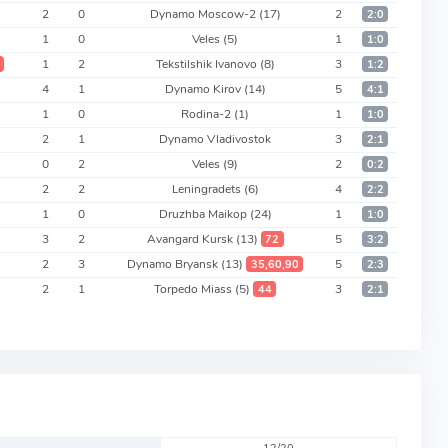
2
0
Dynamo Moscow-2
(17)
2
2:0
1
0
Veles
(5)
1
1:0
1
2
Tekstilshik Ivanovo
(8)
3
1:2
4
1
Dynamo Kirov
(14)
5
4:1
1
0
Rodina-2
(1)
1
1:0
2
1
Dynamo Vladivostok
3
2:1
0
2
Veles
(9)
2
0:2
2
2
Leningradets
(6)
4
2:2
1
0
Druzhba Maikop
(24)
1
1:0
3
2
Avangard Kursk
(13)
5
72
3:2
2
3
Dynamo Bryansk
(13)
5
35,60,90
2:3
2
1
Torpedo Miass
(5)
3
44
2:1