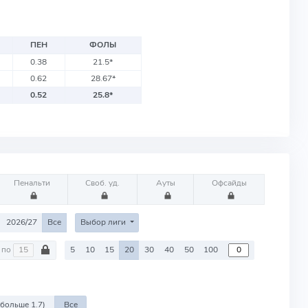
ПЕН
ФОЛЫ
0.38
21.5
*
0.62
28.67
*
0.52
25.8
*
Пенальти
Своб. уд.
Ауты
Офсайды
2026/27
Все
Выбор лиги
по
5
10
15
20
30
40
50
100
 больше 1.7)
Все