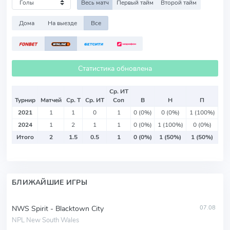
Весь матч
Первый тайм
Второй тайм
Дома
На выезде
Все
Статистика обновлена
Ср. ИТ
Турнир
Матчей
Ср. Т
Ср. ИТ
Соп
В
Н
П
2021
1
1
0
1
0 (0%)
0 (0%)
1 (100%)
2024
1
2
1
1
0 (0%)
1 (100%)
0 (0%)
Итого
2
1.5
0.5
1
0 (0%)
1 (50%)
1 (50%)
БЛИЖАЙШИЕ ИГРЫ
NWS Spirit - Blacktown City
07.08
NPL New South Wales