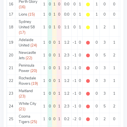
Perth Glory
16
1
0
1
0
0:0
0
1
⬤
1
0
0
0
(16)
17
Lions
(15)
1
0
1
0
0:0
0
1
⬤
1
0
0
0
Sydney
18
United 58
1
0
1
0
1:1
0
1
⬤
1
2
1
1
(17)
Adelaide
19
1
0
0
1
1:2
-1
0
⬤
0
3
1
2
United
(24)
Newcastle
20
1
0
0
1
2:3
-1
0
⬤
0
5
2
3
Jets
(22)
Peninsula
21
1
0
0
1
1:2
-1
0
⬤
0
3
1
2
Power
(20)
Rochedale
22
1
0
0
1
1:2
-1
0
⬤
0
3
1
2
Rovers
(19)
Maitland
23
1
0
0
1
1:2
-1
0
⬤
0
3
1
2
(23)
White City
24
1
0
0
1
2:3
-1
0
⬤
0
5
2
3
(21)
Cooma
25
1
0
0
1
0:2
-2
0
⬤
0
2
0
2
Tigers
(25)