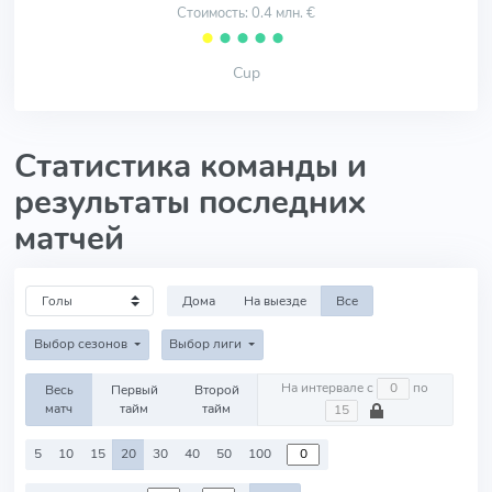
Стоимость: 0.4 млн. €
⬤
⬤
⬤
⬤
⬤
Cup
Статистика команды и
результаты последних
матчей
Дома
На выезде
Все
Выбор сезонов
Выбор лиги
На интервале с
по
Весь
Первый
Второй
матч
тайм
тайм
5
10
15
20
30
40
50
100