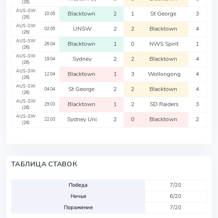
(26)
AUS-SW
Blacktown
2
1
St George
3
10.05
(26)
AUS-SW
UNSW
2
2
Blacktown
4
02.05
(26)
AUS-SW
Blacktown
1
0
NWS Spirit
1
26.04
(26)
AUS-SW
Sydney
2
2
Blacktown
4
19.04
(26)
AUS-SW
Blacktown
1
3
Wollongong
4
12.04
(26)
AUS-SW
St George
2
2
Blacktown
4
04.04
(26)
AUS-SW
Blacktown
1
2
SD Raiders
3
29.03
(26)
AUS-SW
Sydney Uni
2
0
Blacktown
2
22.03
(26)
ТАБЛИЦА СТАВОК
Победа
7/20
Ничья
6/20
Поражение
7/20