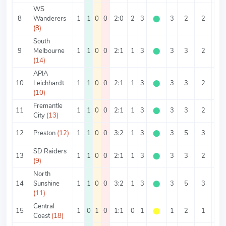
WS
8
Wanderers
1
1
0
0
2:0
2
3
⬤
3
2
2
0
(8)
South
9
Melbourne
1
1
0
0
2:1
1
3
⬤
3
3
2
1
(14)
APIA
10
Leichhardt
1
1
0
0
2:1
1
3
⬤
3
3
2
1
(10)
Fremantle
11
1
1
0
0
2:1
1
3
⬤
3
3
2
1
City
(13)
12
Preston
(12)
1
1
0
0
3:2
1
3
⬤
3
5
3
2
SD Raiders
13
1
1
0
0
2:1
1
3
⬤
3
3
2
1
(9)
North
14
Sunshine
1
1
0
0
3:2
1
3
⬤
3
5
3
2
(11)
Central
15
1
0
1
0
1:1
0
1
⬤
1
2
1
1
Coast
(18)