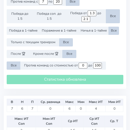
Против команд с
по
Все
Победа от
до
Победа до
Победа соп. до
Все
1.5
1.5
Победа в 1-тайме
Поражение в 1-тайме
Ничья в 1-тайме
Все
Только с текущим тренером
Все
После 🏆
Кроме после 🏆
Все
Все
Против команд со стоимостью от
до
Статистика обновлена
В
Н
П
Ср. разница
Макс
Мин
Макс ИТ
Мин ИТ
7
6
7
0
6
0
4
0
Макс ИТ
Мин ИТ
Ср ИТ
Ср ИТ
Ср. Т
Соп
Соп
Соп