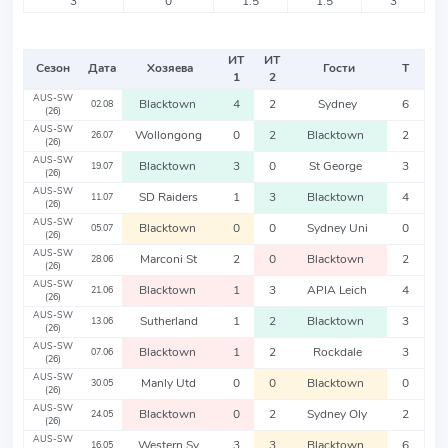
3
0
1.5
1.5
3
ИТ
ИТ
Сезон
Дата
Хозяева
Гости
Т
1
2
AUS-SW
Blacktown
4
2
Sydney
6
02.08
(26)
AUS-SW
Wollongong
0
2
Blacktown
2
26.07
(26)
AUS-SW
Blacktown
3
0
St George
3
19.07
(26)
AUS-SW
SD Raiders
1
3
Blacktown
4
11.07
(26)
AUS-SW
Blacktown
0
0
Sydney Uni
0
05.07
(26)
AUS-SW
Marconi St
2
0
Blacktown
2
28.06
(26)
AUS-SW
Blacktown
1
3
APIA Leich
4
21.06
(26)
AUS-SW
Sutherland
1
2
Blacktown
3
13.06
(26)
AUS-SW
Blacktown
1
2
Rockdale
3
07.06
(26)
AUS-SW
Manly Utd
0
0
Blacktown
0
30.05
(26)
AUS-SW
Blacktown
0
2
Sydney Oly
2
24.05
(26)
AUS-SW
Western Sy
3
3
Blacktown
6
16.05