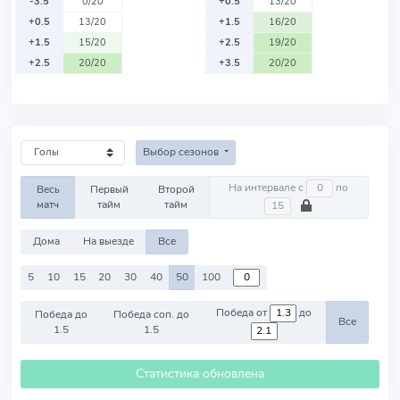
-3.5
0/20
+0.5
13/20
+0.5
13/20
+1.5
16/20
+1.5
15/20
+2.5
19/20
+2.5
20/20
+3.5
20/20
Выбор сезонов
На интервале с
по
Весь
Первый
Второй
матч
тайм
тайм
Дома
На выезде
Все
5
10
15
20
30
40
50
100
Победа от
до
Победа до
Победа соп. до
Все
1.5
1.5
Статистика обновлена