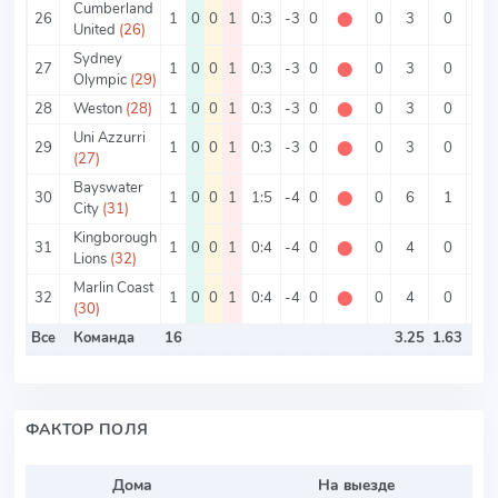
Cumberland
26
1
0
0
1
0:3
-3
0
⬤
0
3
0
3
United
(26)
Sydney
27
1
0
0
1
0:3
-3
0
⬤
0
3
0
3
Olympic
(29)
28
Weston
(28)
1
0
0
1
0:3
-3
0
⬤
0
3
0
3
Uni Azzurri
29
1
0
0
1
0:3
-3
0
⬤
0
3
0
3
(27)
Bayswater
30
1
0
0
1
1:5
-4
0
⬤
0
6
1
5
City
(31)
Kingborough
31
1
0
0
1
0:4
-4
0
⬤
0
4
0
4
Lions
(32)
Marlin Coast
32
1
0
0
1
0:4
-4
0
⬤
0
4
0
4
(30)
Все
Команда
16
3.25
1.63
ФАКТОР ПОЛЯ
Дома
На выезде