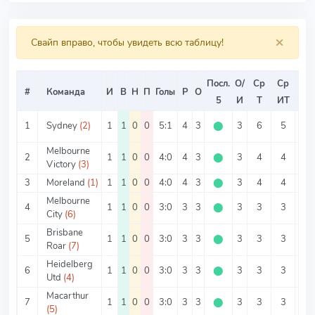
×
Свайп вправо, чтобы увидеть всю таблицу!
Посл.
О/
Ср
Ср
Ср
#
Команда
И
В
Н
П
Голы
Р
О
5
И
Т
ИТ
ИТ
1
Sydney
(2)
1
1
0
0
5:1
4
3
⬤
3
6
5
1
Melbourne
2
1
1
0
0
4:0
4
3
⬤
3
4
4
0
Victory
(3)
3
Moreland
(1)
1
1
0
0
4:0
4
3
⬤
3
4
4
0
Melbourne
4
1
1
0
0
3:0
3
3
⬤
3
3
3
0
City
(6)
Brisbane
5
1
1
0
0
3:0
3
3
⬤
3
3
3
0
Roar
(7)
Heidelberg
6
1
1
0
0
3:0
3
3
⬤
3
3
3
0
Utd
(4)
Macarthur
7
1
1
0
0
3:0
3
3
⬤
3
3
3
0
(5)